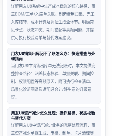
详解用友U8系统中生产成本做账的核心路径，覆
盖BOM/工单/入库单关联、制造费用归集、完工
入库结转、成本计算及凭证生成全环节。明确常
见卡点、状态冲突、期间错配等高频问题，并提
供可执行校验清单与替代方案建议。
用友U8销售出库记不了账怎么办：快速排查与处
理指南
当用友U8中销售出库单无法记账时，本文提供完
整排查路径：涵盖状态校验、单据关联、期间控
制、权限配置等高频原因，附可执行检查清单、
场景化诊断图谱及适配好会计/好生意的升级建
议。
用友U8资产减少怎么处理：操作路径、状态校验
与替代方案
详解用友U8中资产减少业务的完整处理流程，覆
盖资产减少单据生成、审核、制单、卡片清理等