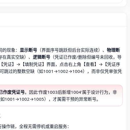
同的现象：
显示断号
（界面序号跳跃但后台实际连续）、
物理断
存在真实空缺）、
逻辑断号
（凭证已作废/删除但编号未回收，导
【凭证】→【填制凭证】界面，点击右上角【查看】→【凭证序
跳过的整数空缺（如1001→1002→1004），而非仅凭单张凭
已作废凭证号
。因此‘作废1003后新增1004’属于设计行为，非
1001→1002→1005），才属需干预的异常断号。
性
最小可行操作链，全程无需停机或重启服务：