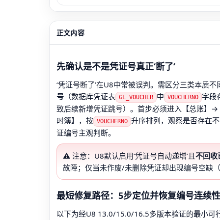
正文内容
先确认是不是凭证号真正‘断了’
‘凭证号断了’在U8中常被误判。需区分三类本质不
号
（数据库凭证表
中
字段
GL_VOUCHER
VOUCHERNO
致后续新增凭证跳号）。首步必须进入【总账】→
时簿】，按
升序排列，观察是否存在不可
VOUCHERNO
证编号主观判断。
⚠️ 注意：U8默认启用‘凭证号自动递增’且
不回收
故障；仅当未作废/未删除凭证却出现编号空缺（如
最短修复路径：5步定位并恢复编号连续
以下为经U8 13.0/15.0/16.5多版本验证的