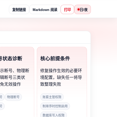
复制链接
Markdown 阅读
打印
日/夜
号状态诊断
核心前提条件
显示断号、物理断
修复操作生效的必要环
逻辑断号三类状
境配置，缺失任一将导
避免无效操作
致整理失败
号
物理断号
账套主管权限
号
制单序时控制启用
数据库写入权限