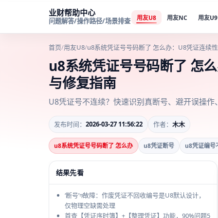
业财帮助中心
用友U8
用友NC
用友U9
问题解答/操作路径/场景排查
首页
/
用友U8
/
u8系统凭证号号码断了 怎么办：U8凭证连续
u8系统凭证号号码断了 怎
与修复指南
U8凭证号不连续？快速识别真断号、避开误操作
发布时间：
2026-03-27 11:56:22
作者：
木木
u8系统凭证号号码断了 怎么办
u8凭证断号
u8凭证编号
结果先看
‘断号’≠故障：作废凭证不回收编号是U8默认设计，
仅物理空缺需处理
首查【凭证序时簿】+【整理凭证】功能，90%问题5