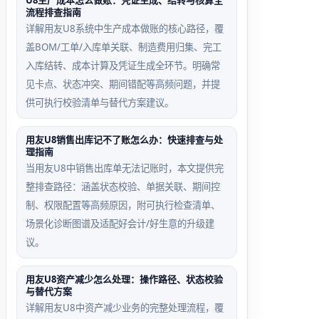
U8生产成本怎么做账：凭证生成、结转与核算全
流程排查指南
整理失败
手工改号
详解用友U8系统中生产成本做账的核心路径，覆
残留场景
审计场景
盖BOM/工单/入库单关联、制造费用归集、完工
入库结转、成本计算及凭证生成全环节。明确常
【整理凭
为满足特
见卡点、状态冲突、期间错配等高频问题，并提
证】执行
定审计要
供可执行校验清单与替代方案建议。
中断，部
求手工
分凭证被
UPDATE
用友U8销售出库记不了账怎么办：快速排查与处
赋临时编
VOUCH
理指南
号（如
ERNO，
当用友U8中销售出库单无法记账时，本文提供完
999999
破坏序列
整排查路径：涵盖状态校验、单据关联、期间控
），后续
完整性与
制、权限配置等高频原因，附可执行检查清单、
无法覆盖
审计线索
场景化诊断图谱及适配好会计/好生意的升级建
议。
用友U8资产减少怎么处理：操作路径、状态校验
与替代方案
详解用友U8中资产减少业务的完整处理流程，覆