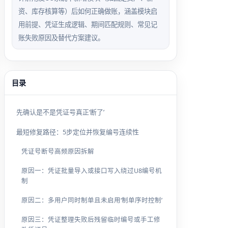
资、库存核算等）后如何正确做账，涵盖模块启
用前提、凭证生成逻辑、期间匹配规则、常见记
账失败原因及替代方案建议。
目录
先确认是不是凭证号真正‘断了’
最短修复路径：5步定位并恢复编号连续性
凭证号断号高频原因拆解
原因一：凭证批量导入或接口写入绕过U8编号机
制
原因二：多用户同时制单且未启用‘制单序时控制’
原因三：凭证整理失败后残留临时编号或手工修