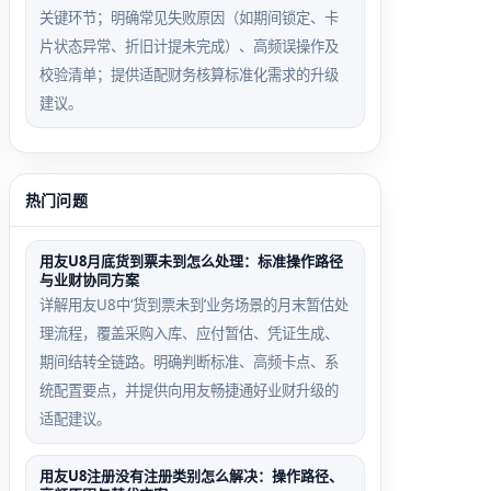
关键环节；明确常见失败原因（如期间锁定、卡
片状态异常、折旧计提未完成）、高频误操作及
校验清单；提供适配财务核算标准化需求的升级
建议。
热门问题
用友U8月底货到票未到怎么处理：标准操作路径
与业财协同方案
详解用友U8中‘货到票未到’业务场景的月末暂估处
理流程，覆盖采购入库、应付暂估、凭证生成、
期间结转全链路。明确判断标准、高频卡点、系
统配置要点，并提供向用友畅捷通好业财升级的
适配建议。
用友U8注册没有注册类别怎么解决：操作路径、