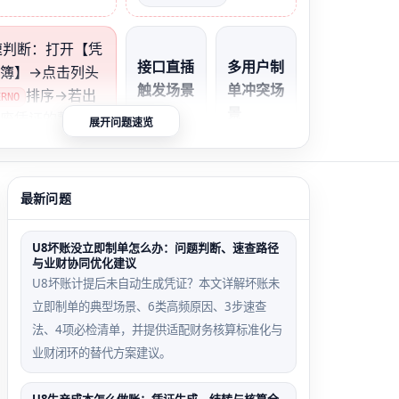
快速判断：打开【凭
接口直插
多用户制
簿】→点击列头
触发场景
单冲突场
排序→若出
ERNO
景
作废凭证的整数空
展开问题速览
电商系统
如
通过SQL
两人同时
→1002→1004）
直插凭
保存凭证
为需修复的物理断
最新问题
证，未调
且‘制单
若仅作废凭证后编
用
序时控
跃
gl_vouc
制’未启
U8坏账没立即制单怎么办：问题判断、速查路径
1→1002→1004
与业财协同优化建议
her_get
用，U8
3状态为‘作
U8坏账计提后未自动生成凭证？本文详解坏账未
no，导
分配非严
，属正常设计行
立即制单的典型场景、6类高频原因、3步速查
致并发写
格递增编
无需处理。
法、4项必检清单，并提供适配财务核算标准化与
入跳号
号
业财闭环的替代方案建议。