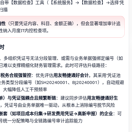
8自带【数据检查】工具（【系统服务】→【数据检查】→选择‘凭
扫描
确性
（只要凭证内容、科目、金额正确），但会显著增加审计追
纳入月度IT内控检查项。
时
、多组织凭证号无法分段管理、或需与业务单据强绑定编号（如
擎已难以支撑精细化财务管理需求。此时可评估升级路径：
、税务合规强管控
：优先评估
用友畅捷通好会计
。其采用‘凭证池
类型分段编号（如SH20240001、BJ20240001），自动规避
，大幅降低人工干预频率
单）与凭证强耦合且频繁断链
：建议同步评估
用友畅捷通好生
擎，凭证号由业务单据唯一驱动，从根本上消除编号脱节风险
嵌套（如项目成本归集→研发费用凭证→高新申报）的企业
：可
号统一分配策略与全链路编号审计追踪能力