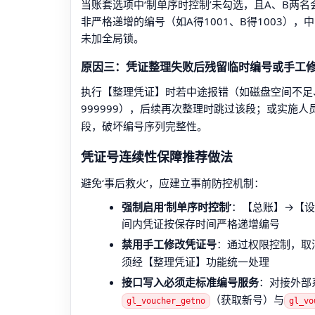
当账套选项中‘制单序时控制’未勾选，且A、B两
非严格递增的编号（如A得1001、B得1003），中
未加全局锁。
原因三：凭证整理失败后残留临时编号或手工
执行【整理凭证】时若中途报错（如磁盘空间不足
999999），后续再次整理时跳过该段；或实施人
段，破坏编号序列完整性。
凭证号连续性保障推荐做法
避免‘事后救火’，应建立事前防控机制：
强制启用‘制单序时控制’
：【总账】→【设置
间内凭证按保存时间严格递增编号
禁用手工修改凭证号
：通过权限控制，取
须经【整理凭证】功能统一处理
接口写入必须走标准编号服务
：对接外部
（获取新号）与
gl_voucher_getno
gl_vo