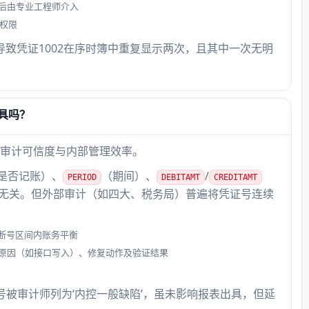
后由专业工程师介入
E权限
2，导致凭证1002在序时簿中重复显示两次，且其中一次无明
具吗？
审计可信度与内部管理效率。
是否记账）、
（期间）、
/
PERIOD
DEBITAMT
CREDITAMT
无关。但外部审计（如四大、税务局）普遍将凭证号连续
断号区间内账务平衡
原因（如接口写入）、修复动作及验证结果
号被审计师列为‘内控一般缺陷’，虽未影响报表出具，但延