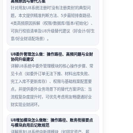
高频原因与替代方案
针对用友U8系统注册时‘没有注册类别’的典型问
题，本文提供精准判断方法、5步最短排查路径、
4类高频原因拆解（权限/数据库/版本/初始化）、
可执行校验清单及U8升级替代建议（好会计/好生
意/好业财适配场景）。
U8委外管理怎么做：操作路径、高频问题与业财
协同升级建议
详解U8系统中委外管理模块的核心操作步骤、常
见卡点（如委外订单无法下推、材料出库失败、
完工入库不更新库存）、权限与基础档案配置要
点，并提供委外业务场景下的替代方案评估：当
流程复杂度提升时，可优先考虑用友畅捷通好业
财实现业财闭环。
U8增加模块怎么做账：操作路径、账务衔接要点
与模块启用后记账规范
详解用友U8系统中新增模块（如固定资产、薪