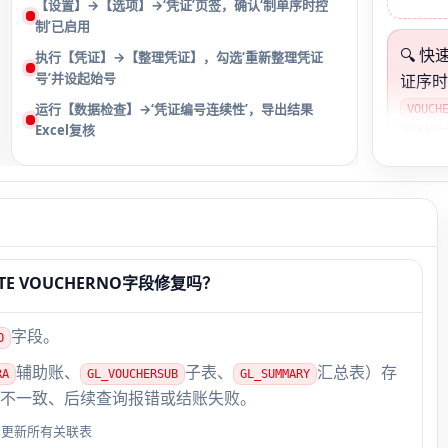
【设置】→【选项】→‘凭证’页签，确认‘制单序时控
制’已启用
🔍 
执行【凭证】→【整理凭证】，勾选‘重新整理凭证
号’并设起始号
证序时
运行【数据检查】→‘凭证编号连续性’，导出结果
VOUCH
Excel复核
现非
缺（
1001
，即
号；
号跳
E VOUCHERNO字段修复吗？
（100
且100
字段。
废’）
O
为，
辅助账、
子表、
汇总表）存
RA
GL_VOUCHERSUB
GL_SUMMARY
不一致、后续查询报错或结账失败。
步更新所有关联表