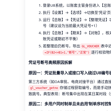
登录U8系统，以账套主管身份进入【总
执行【设置】→【选项】→切换至‘凭证’页签
运行【总账】→【凭证】→【整理凭证】功
号（建议设为当前最大凭证号+1）
执行【总账】→【期末】→【对账】，核对
账凭证或期初不平衡）
若整理后仍断号，导出
表中近
GL_VOUCHER
逐行校验物
=IF(B2<>B1+1,"断号","正常")
凭证号断号高频原因拆解
原因一：凭证批量导入或接口写入绕过U8编号
第三方系统（如OA审批、电商对接平台）通过直接SQ
存储过程获取编号，而是手动
gl_voucher_getno
致跳号。典型表现：断号集中出现在某日某时段（如
原因二：多用户同时制单且未启用‘制单序时控制