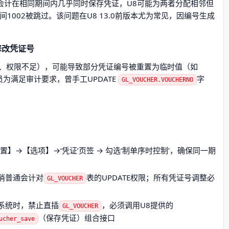
名会计在相同期间内几乎同时保存凭证，U8可能为两者分配相邻但
间1002被跳过。该问题在U8 13.0前版本尤为常见，因编号生成
修改凭证号
、权限不足），可能导致部分凭证编号被重置为临时值（如
员为满足审计要求，曾手工UPDATE
字
GL_VOUCHER.VOUCHERNO
】→【选项】→‘凭证’页签 → 勾选‘制单序时控制’，确保同一期
消普通会计对
表的UPDATE权限；所有凭证号调整必
GL_VOUCHER
系统时，禁止直插
，必须调用U8提供的
GL_VOUCHER
（保存凭证）组合接口
ucher_save