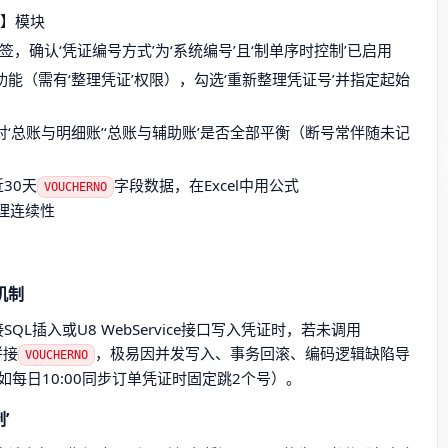
账】模块
，确认‘凭证编号方式’为‘系统编号’且‘制单序时控制’已启用
能（需有‘整理凭证’权限），勾选‘重新整理凭证号’并指定起始
‘总账与明细账’‘总账与辅助账’是否全部平衡（断号常伴随未记
30天
字段数据，在Excel中用公式
VOUCHERNO
理连续性
机制
L插入或U8 WebService接口写入凭证时，若未调用
拼接
，极易因并发写入、事务回滚、编码逻辑缺陷导
VOUCHERNO
每日10:00同步订单凭证时固定跳2个号）。
’