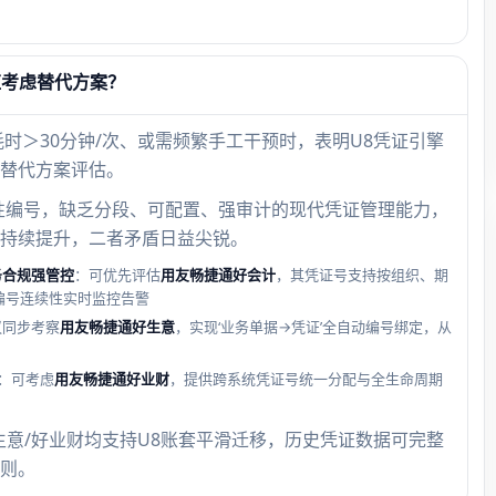
应考虑替代方案？
时＞30分钟/次、或需频繁手工干预时，表明U8凭证引擎
替代方案评估。
性编号，缺乏分段、可配置、强审计的现代凭证管理能力，
持续提升，二者矛盾日益尖锐。
务合规强管控
：可优先评估
用友畅捷通好会计
，其凭证号支持按组织、期
置编号连续性实时监控告警
议同步考察
用友畅捷通好生意
，实现‘业务单据→凭证’全自动编号绑定，从
：可考虑
用友畅捷通好业财
，提供跨系统凭证号统一分配与全生命周期
生意/好业财均支持U8账套平滑迁移，历史凭证数据可完整
则。