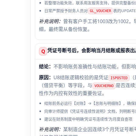
若整理功能失效，联系用友服务支持，提供完整备份
日常严禁授予财务人员对
表的UPDAT
GL_VOUCHER
补充说明：
曾有客户手工将1003改为100
细，最终需从备份恢复。
凭证号断号后，会影响当月结账或报表出
Q
结论：
不影响账务准确性与结账功能，但影响
原因：
U8结账逻辑校验的是凭证
（
ISPOSTED
（借贷平衡）等字段，与
是否连续
VOUCHERNO
性作为内控有效性的重要佐证。
结账前务必运行【对账】→【总账与明细账】，确保
向审计师提供《凭证号连续性说明》文档，列明断号
建议在财务制度中明确‘凭证号连续性’为月度自查项
补充说明：
某制造企业因连续3个月凭证号断