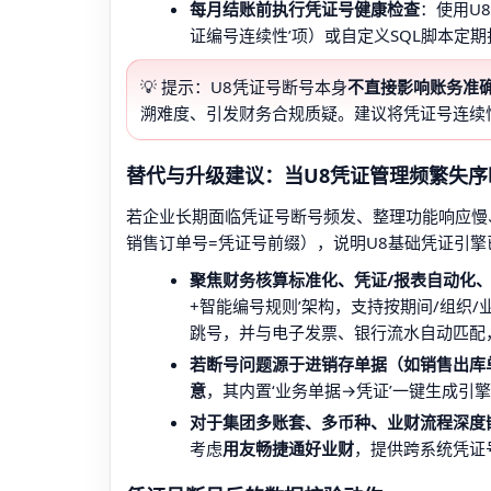
每月结账前执行凭证号健康检查
：使用U
证编号连续性’项）或自定义SQL脚本定期
💡 提示：U8凭证号断号本身
不直接影响账务准
溯难度、引发财务合规质疑。建议将凭证号连续性
替代与升级建议：当U8凭证管理频繁失序
若企业长期面临凭证号断号频发、整理功能响应慢
销售订单号=凭证号前缀），说明U8基础凭证引
聚焦财务核算标准化、凭证/报表自动化
+智能编号规则’架构，支持按期间/组织/业务
跳号，并与电子发票、银行流水自动匹配
若断号问题源于进销存单据（如销售出库
意
，其内置‘业务单据→凭证’一键生成引
对于集团多账套、多币种、业财流程深度
考虑
用友畅捷通好业财
，提供跨系统凭证