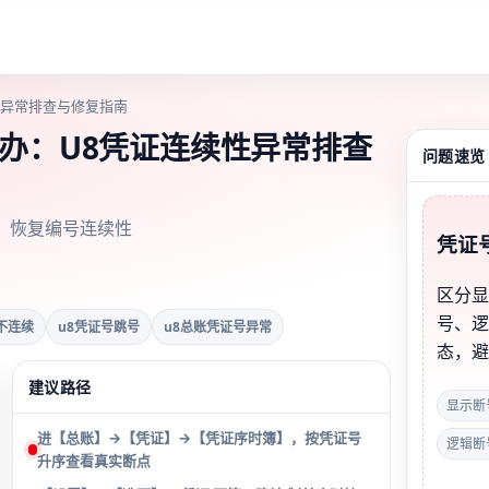
性异常排查与修复指南
么办：U8凭证连续性异常排查
问题速览
、恢复编号连续性
凭证
区分
号、
不连续
u8凭证号跳号
u8总账凭证号异常
态，
建议路径
显示断
进【总账】→【凭证】→【凭证序时簿】，按凭证号
逻辑断
升序查看真实断点