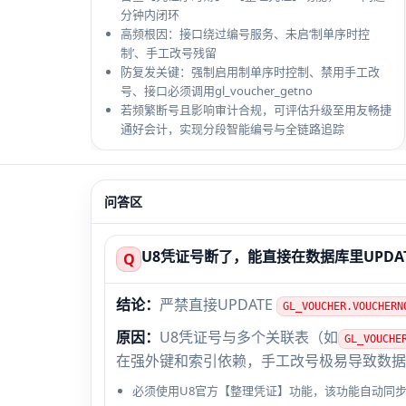
分钟内闭环
高频根因：接口绕过编号服务、未启‘制单序时控
制’、手工改号残留
防复发关键：强制启用制单序时控制、禁用手工改
号、接口必须调用gl_voucher_getno
若频繁断号且影响审计合规，可评估升级至用友畅捷
通好会计，实现分段智能编号与全链路追踪
问答区
U8凭证号断了，能直接在数据库里UPDAT
Q
结论：
严禁直接UPDATE
GL_VOUCHER.VOUCHERN
原因：
U8凭证号与多个关联表（如
GL_VOUCHE
在强外键和索引依赖，手工改号极易导致数据
必须使用U8官方【整理凭证】功能，该功能自动同