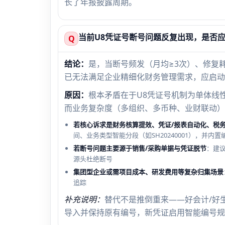
长了年报披露周期。
当前U8凭证号断号问题反复出现，是否
Q
结论：
是，当断号频发（月均≥3次）、修复耗
已无法满足企业精细化财务管理需求，应启动
原因：
根本矛盾在于U8凭证号机制为单体线
而业务复杂度（多组织、多币种、业财联动）
若核心诉求是财务核算提效、凭证/报表自动化、税
间、业务类型智能分段（如SH20240001），并内
若断号问题主要源于销售/采购单据与凭证脱节
：建
源头杜绝断号
集团型企业或需项目成本、研发费用等复杂归集场景
追踪
补充说明：
替代不是推倒重来——好会计/好
导入并保持原有编号，新凭证启用智能编号规