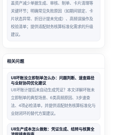
盖资产减少单据生成、审核、制单、卡片清理等
关键环节；明确常见失败原因（如期间锁定、卡
片状态异常、折旧计提未完成）、高频误操作及
校验清单；提供适配财务核算标准化需求的升级
建议。
相关问题
U8坏账没立即制单怎么办：问题判断、速查路径
与业财协同优化建议
U8坏账计提后未自动生成凭证？本文详解坏账未
立即制单的典型场景、6类高频原因、3步速查
法、4项必检清单，并提供适配财务核算标准化与
业财闭环的替代方案建议。
U8生产成本怎么做账：凭证生成、结转与核算全
流程排查指南