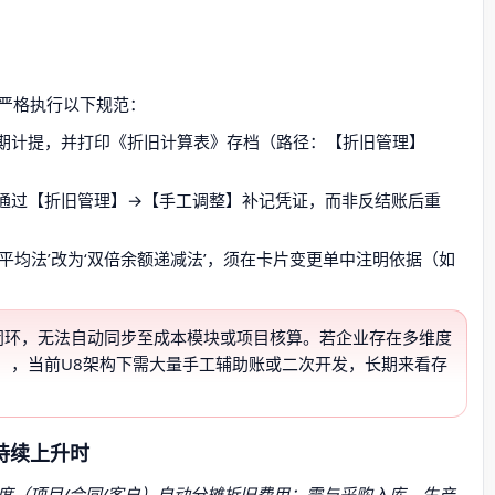
严格执行以下规范：
期计提，并打印《折旧计算表》存档（路径：【折旧管理】
通过【折旧管理】→【手工调整】补记凭证，而非反结账后重
限平均法’改为‘双倍余额递减法’，须在卡片变更单中注明依据（如
。
内闭环，无法自动同步至成本模块或项目核算。若企业存在多维度
），当前U8架构下需大量手工辅助账或二次开发，长期来看存
持续上升时
度（项目/合同/客户）自动分摊折旧费用；需与采购入库、生产