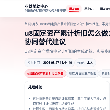
业财帮助中心
用友U8
用友NC
用友U9
问题解答/操作路径/场景排查
首页
/
用友U8
/
u8固定资产累计折旧怎么做：操作路径、常见
u8固定资产累计折旧怎么
协同替代建议
U8固定资产模块中累计折旧的生成逻辑、实操步
发布时间：
2026-03-27 11:44:49
作者：
木木
u8固定资产累计折旧怎么做
用友U8固定资产折旧
累计
处理结论
累计折旧是系统自动计算结果，非手工录入字段，必
须通过【计提折旧】功能生成
计提失败主因是卡片状态异常、折旧方法参数缺失或