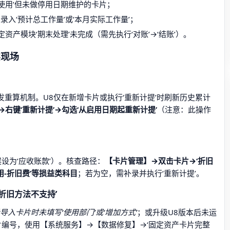
暂停使用’但未做停用日期维护的卡片；
录入‘预计总工作量’或‘本月实际工作量’；
产模块‘期末处理’未完成（需先执行‘对账’→‘结账’）。
实现场
触发重算机制。U8仅在新增卡片或执行‘重新计提’时刷新历史累计
右键‘重新计提’→勾选‘从启用日期起重新计提’
（注意：此操作
设为‘应收账款’）。核查路径：
【卡片管理】→双击卡片→‘折旧
用-折旧费’等损益类科目
；若为空，需补录并执行‘重新计提’。
折旧方法不支持’
批量导入卡片时未填写‘使用部门’或‘增加方式’
；或升级U8版本后未运
片编号，使用【系统服务】→【数据修复】→‘固定资产卡片完整