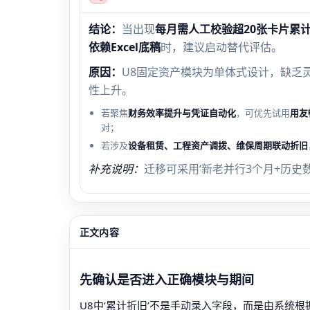
结论：
当出现
每月需人工校验超20张卡片累
依赖Excel底稿
时，建议启动替代评估。
原因：
U8固定资产模块为单体式设计，缺乏
性上升。
若聚焦
财务效率提升与凭证自动化
，可优先试用
用友
对；
若涉及
设备租赁、工程资产调拨、维保周期联动折旧
补充说明：
迁移可采用‘新老并行3个月+历史
正文内容
先确认是否进入正确模块与期间
U8中‘累计折旧’不是手动录入字段，而是由系统