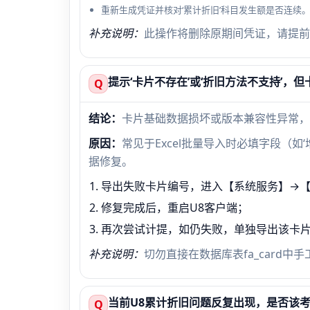
重新生成凭证并核对‘累计折旧’科目发生额是否连续
补充说明：
此操作将删除原期间凭证，请提前
提示‘卡片不存在’或‘折旧方法不支持’，
Q
结论：
卡片基础数据损坏或版本兼容性异常，
原因：
常见于Excel批量导入时必填字段（如
据修复。
导出失败卡片编号，进入【系统服务】→【
修复完成后，重启U8客户端；
再次尝试计提，如仍失败，单独导出该卡片
补充说明：
切勿直接在数据库表fa_card
当前U8累计折旧问题反复出现，是否该
Q