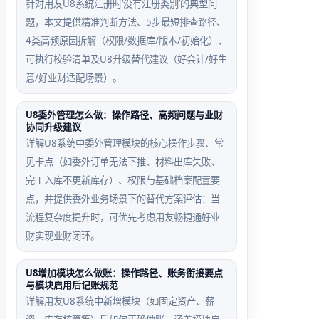
针对用友U8系统注册时‘没有注册类别’的典型问
题，本文提供精准判断方法、5步最短排查路径、
4类高频原因拆解（权限/数据库/版本/初始化）、
可执行校验清单及U8升级替代建议（好会计/好生
意/好业财适配场景）。
U8委外管理怎么做：操作路径、高频问题与业财
协同升级建议
详解U8系统中委外管理模块的核心操作步骤、常
见卡点（如委外订单无法下推、材料出库失败、
完工入库不更新库存）、权限与基础档案配置要
点，并提供委外业务场景下的替代方案评估：当
流程复杂度提升时，可优先考虑用友畅捷通好业
财实现业财闭环。
U8增加模块怎么做账：操作路径、账务衔接要点
与模块启用后记账规范
详解用友U8系统中新增模块（如固定资产、薪