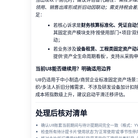
领用、销售出库形成折旧动因联动；需支持税会差
足：
若核心诉求是
财务核算标准化、凭证自动
其固定资产模块支持‘按使用部门+项目’
动；
若业务涉及
设备租赁、工程类固定资产动
提供‘资产全生命周期看板’，支持从采购
当前U8能否继续用？明确适用边界
U8仍适用于中小制造/商贸企业标准固定资产场景
织/多法人折旧分摊需求、不涉及研发设备加计扣
成本将指数级上升，建议启动平滑迁移评估。
处理后核对清单
确认U8账套当前期间与待计提期间完全一致（格式：YYY
检查所有待计提卡片‘使用状态’为‘正常使用’或‘季节性停