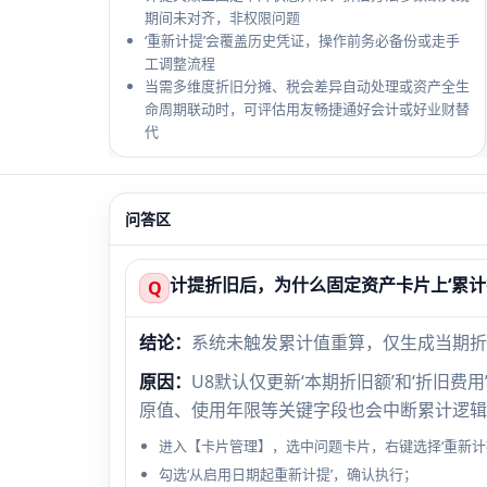
期间未对齐，非权限问题
‘重新计提’会覆盖历史凭证，操作前务必备份或走手
工调整流程
当需多维度折旧分摊、税会差异自动处理或资产全生
命周期联动时，可评估用友畅捷通好会计或好业财替
代
问答区
计提折旧后，为什么固定资产卡片上‘累计
Q
结论：
系统未触发累计值重算，仅生成当期折
原因：
U8默认仅更新‘本期折旧额’和‘折旧
原值、使用年限等关键字段也会中断累计逻辑
进入【卡片管理】，选中问题卡片，右键选择‘重新计
勾选‘从启用日期起重新计提’，确认执行；