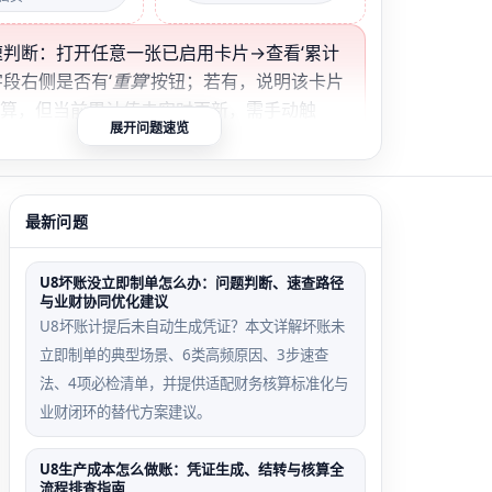
快速判断：打开任意一张已启用卡片→查看‘累计
字段右侧是否有‘
重算
’按钮；若有，说明该卡片
重算，但当前累计值未实时更新，需手动触
展开问题速览
启用日期错配场景
折旧费用科目为空场景
最新问题
用日期为2023-
卡片‘折旧费用分配科
U8坏账没立即制单怎么办：问题判断、速查路径
01，但首次计提在
目’未设置，导致凭证生
与业财协同优化建议
-06，系统仅计算
成但累计折旧科目金额
U8坏账计提后未自动生成凭证？本文详解坏账未
折旧，历史累计为
为0
立即制单的典型场景、6类高频原因、3步速查
法、4项必检清单，并提供适配财务核算标准化与
业财闭环的替代方案建议。
U8生产成本怎么做账：凭证生成、结转与核算全
未同步触发场景
工作量法参数缺失场景
流程排查指南