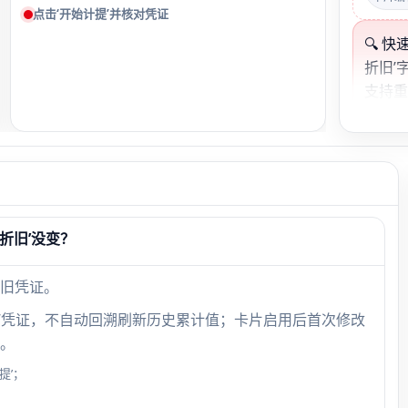
点击‘开始计提’并核对凭证
🔍 
折旧’
支持
发。
卡片
卡片启
折旧’没变？
01-
2024
旧凭证。
当期
0
费用’凭证，不自动回溯刷新历史累计值；卡片启用后首次修改
。
提’；
期间