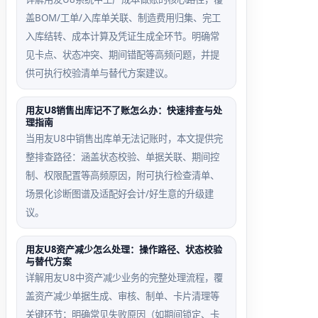
盖BOM/工单/入库单关联、制造费用归集、完工
入库结转、成本计算及凭证生成全环节。明确常
见卡点、状态冲突、期间错配等高频问题，并提
供可执行校验清单与替代方案建议。
用友U8销售出库记不了账怎么办：快速排查与处
理指南
当用友U8中销售出库单无法记账时，本文提供完
整排查路径：涵盖状态校验、单据关联、期间控
制、权限配置等高频原因，附可执行检查清单、
场景化诊断图谱及适配好会计/好生意的升级建
议。
用友U8资产减少怎么处理：操作路径、状态校验
与替代方案
详解用友U8中资产减少业务的完整处理流程，覆
盖资产减少单据生成、审核、制单、卡片清理等
关键环节；明确常见失败原因（如期间锁定、卡