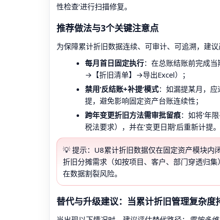
性检查’进行扫描修复。
推荐做法与3个关键注意点
为保障累计折旧数据连续、可审计、可追溯，建议
每月首日固定执行
：在总账结账前完成当
→【折旧清单】→导出Excel）；
禁用‘反结账+补提’模式
：如漏提某月，应
提，避免影响固定资产台账连续性；
跨年变更折旧方法需审批留痕
：如将‘年
税法要求），并在‘变更日期’后重新计提
💡 提示：U8累计折旧数据仅在固定资产模块
折旧分摊需求（如按项目、客户、部门穿透归集
在数据割裂风险。
替代与升级建议：当累计折旧管理复杂度
当出现以下情况时，建议评估替代路径：
需按多维