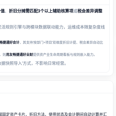
计值
、
折旧分摊需匹配3个以上辅助核算项
或
税会差异调整
灵活规则引擎与跨模块数据联动能力，运维成本随复杂度线
畅捷通好会计
，其支持‘按部门+项目’双维度折旧计提、税会差异自动比
，则
用友畅捷通好业财
提供资产全生命周期看板与规则嵌入能力。
数据快照导入’方式，不影响日常经营。
根据固定资产卡片、折旧方法、使用状态及会计期间自动计算并汇