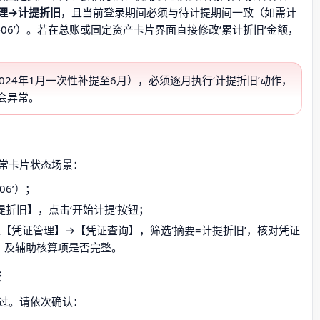
理→计提折旧
，且当前登录期间必须与待计提期间一致（如需计
4-06’）。若在总账或固定资产卡片界面直接修改‘累计折旧’金额，
024年1月一次性补提至6月），必须逐月执行‘计提折旧’动作，
会异常。
正常卡片状态场景：
06’）；
折旧】，点击‘开始计提’按钮；
入【凭证管理】→【凭证查询】，筛选‘摘要=计提折旧’，核对凭证
）及辅助核算项是否完整。
查
过。请依次确认：