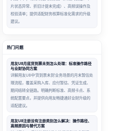
片状态异常、折旧计提未完成）、高频误操作及
校验清单；提供适配财务核算标准化需求的升级
建议。
热门问题
用友U8月底货到票未到怎么处理：标准操作路径
与业财协同方案
详解用友U8中‘货到票未到’业务场景的月末暂估处
理流程，覆盖采购入库、应付暂估、凭证生成、
期间结转全链路。明确判断标准、高频卡点、系
统配置要点，并提供向用友畅捷通好业财升级的
适配建议。
用友U8注册没有注册类别怎么解决：操作路径、
高频原因与替代方案