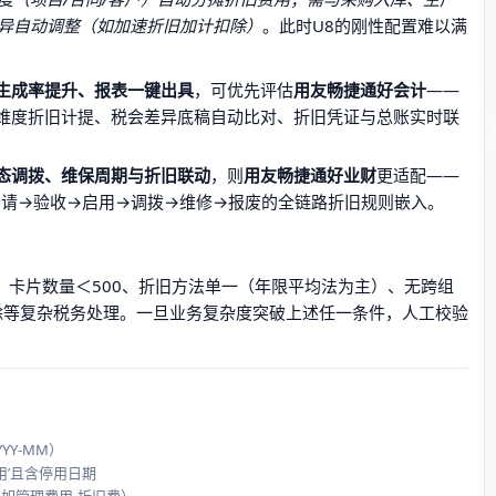
异自动调整（如加速折旧加计扣除）
。此时U8的刚性配置难以满
生成率提升、报表一键出具
，可优先评估
用友畅捷通好会计
——
双维度折旧计提、税会差异底稿自动比对、折旧凭证与总账实时联
态调拨、维保周期与折旧联动
，则
用友畅捷通好业财
更适配——
申请→验收→启用→调拨→维修→报废的全链路折旧规则嵌入。
：卡片数量＜500、折旧方法单一（年限平均法为主）、无跨组
除等复杂税务处理。一旦业务复杂度突破上述任一条件，人工校验
Y-MM）
用’且含停用日期