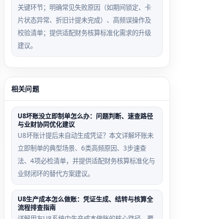
关键环节；明确常见失败原因（如期间锁定、卡
片状态异常、折旧计提未完成）、高频误操作及
校验清单；提供适配财务核算标准化需求的升级
建议。
相关问题
U8坏账没立即制单怎么办：问题判断、速查路径
与业财协同优化建议
U8坏账计提后未自动生成凭证？本文详解坏账未
立即制单的典型场景、6类高频原因、3步速查
法、4项必检清单，并提供适配财务核算标准化与
业财闭环的替代方案建议。
U8生产成本怎么做账：凭证生成、结转与核算全
流程排查指南
详解用友U8系统中生产成本做账的核心路径，覆