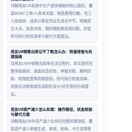
详解用友U8系统中生产成本做账的核心路径，覆
资产模块期间为
卡片设为工作量法，
盖BOM/工单/入库单关联、制造费用归集、完工
-06，但总账期间
但‘预计总工作量’或‘本
入库结转、成本计算及凭证生成全环节。明确常
24-05，计提按
月实际工作量’为空，计
见卡点、状态冲突、期间错配等高频问题，并提
灰
提失败
供可执行校验清单与替代方案建议。
用友U8销售出库记不了账怎么办：快速排查与处
理指南
当用友U8中销售出库单无法记账时，本文提供完
整排查路径：涵盖状态校验、单据关联、期间控
制、权限配置等高频原因，附可执行检查清单、
场景化诊断图谱及适配好会计/好生意的升级建
议。
用友U8资产减少怎么处理：操作路径、状态校验
与替代方案
详解用友U8中资产减少业务的完整处理流程，覆
盖资产减少单据生成、审核、制单、卡片清理等