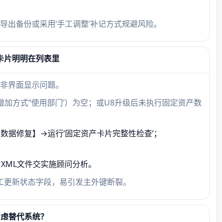
。
固定
导出备份或采用‘手工调整’补记方式规避风险。
2024
仍为20
但卡片明明在列表里
钮置
非界面显示问题。
‘增加方式’‘使用部门’）为空；或U8升级后未执行固定资产数
数据修复】→运行‘固定资产卡片完整性检查’；
XML文件交实施顾问分析。
中手工更新状态字段，易引发主外键断裂。
考虑替代系统？