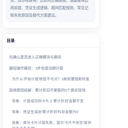
资、库存核算等）后如何正确做账，涵盖模块启
用前提、凭证生成逻辑、期间匹配规则、常见记
账失败原因及替代方案建议。
目录
先确认是否进入正确模块与期间
最短操作路径：3步完成当期计提
为什么‘开始计提’按钮不可点？3类前置阻断检查
高频原因拆解：累计折旧不更新的5个真实现场
现象：计提成功但卡片上‘累计折旧’金额不变
现象：凭证生成后‘累计折旧’科目金额为0
现象：部分卡片计提失败，提示‘卡片不存在’或‘折