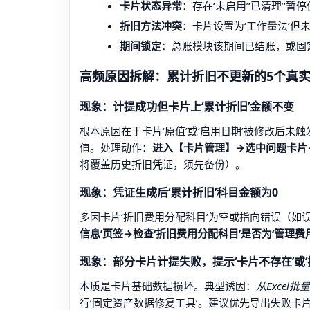
卡片状态异常
：存在‘未启用’‘已清理’‘
折旧方法冲突
：卡片设置为‘工作量法’但未
期间锁定
：总账模块该期间已结账，或固定资
高频原因拆解：累计折旧不更新的5个真
现象：计提成功但卡片上‘累计折旧’金额不变
根本原因在于卡片‘原值’或‘启用日期’被修改后未
值。处理动作：
进入【卡片管理】→选中问题卡片→
将覆盖历史折旧凭证，须先备份）。
现象：凭证生成后‘累计折旧’科目金额为0
多因卡片‘折旧费用分配科目’为空或指向错误（如误
信息’页签→检查‘折旧费用分配科目’是否为‘管理费
现象：部分卡片计提失败，提示‘卡片不存在’或‘
本质是卡片基础数据损坏。典型诱因：
从Excel
行‘固定资产数据修复工具’。建议优先导出失败卡