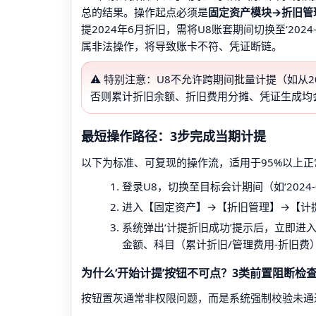
总的结果。操作起点必须是
固定资产模块→折旧管
提2024年6月折旧，需将U8账套期间切换至‘202
属非法操作，将导致账卡不符、凭证断链。
⚠️ 特别注意：U8不允许跨期间批量计提（如从2
否则累计折旧余额、折旧费用分摊、凭证生成均
最短操作路径：3步完成当期计提
以下为标准、可复现的操作流，适用于95%以上
登录U8，切换至目标会计期间（如‘2024-
进入【固定资产】→【折旧管理】→【计提
系统弹出‘计提折旧成功’提示后，立即进
金额、科目（累计折旧/管理费用-折旧费
为什么‘开始计提’按钮不可点？3类前置阻断检
按钮置灰通常非权限问题，而是系统强制校验未通