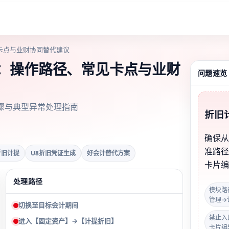
卡点与业财协同替代建议
做：操作路径、常见卡点与业财
问题速览
骤与典型异常处理指南
折旧
确保
准路
折旧计提
U8折旧凭证生成
好会计替代方案
卡片
处理路径
模块路
管理→
切换至目标会计期间
禁止入
进入【固定资产】→【计提折旧】
卡片编