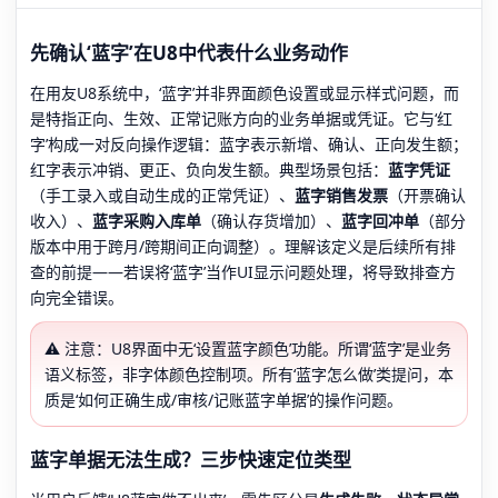
先确认‘蓝字’在U8中代表什么业务动作
在用友U8系统中，‘蓝字’并非界面颜色设置或显示样式问题，而
是特指正向、生效、正常记账方向的业务单据或凭证。它与‘红
字’构成一对反向操作逻辑：蓝字表示新增、确认、正向发生额；
红字表示冲销、更正、负向发生额。典型场景包括：
蓝字凭证
（手工录入或自动生成的正常凭证）、
蓝字销售发票
（开票确认
收入）、
蓝字采购入库单
（确认存货增加）、
蓝字回冲单
（部分
版本中用于跨月/跨期间正向调整）。理解该定义是后续所有排
查的前提——若误将‘蓝字’当作UI显示问题处理，将导致排查方
向完全错误。
⚠️ 注意：U8界面中无‘设置蓝字颜色’功能。所谓‘蓝字’是业务
语义标签，非字体颜色控制项。所有‘蓝字怎么做’类提问，本
质是‘如何正确生成/审核/记账蓝字单据’的操作问题。
蓝字单据无法生成？三步快速定位类型