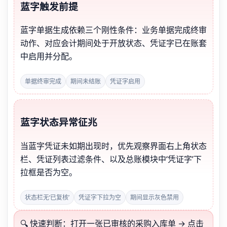
蓝字触发前提
蓝字单据生成依赖三个刚性条件：业务单据完成终审
动作、对应会计期间处于开放状态、凭证字已在账套
中启用并分配。
单据终审完成
期间未结账
凭证字启用
蓝字状态异常征兆
当蓝字凭证未如期出现时，优先观察界面右上角状态
栏、凭证列表过滤条件、以及总账模块中‘凭证字’下
拉框是否为空。
状态栏无‘已复核’
凭证字下拉为空
期间显示灰色禁用
🔍 快速判断：打开一张已审核的采购入库单 → 点击