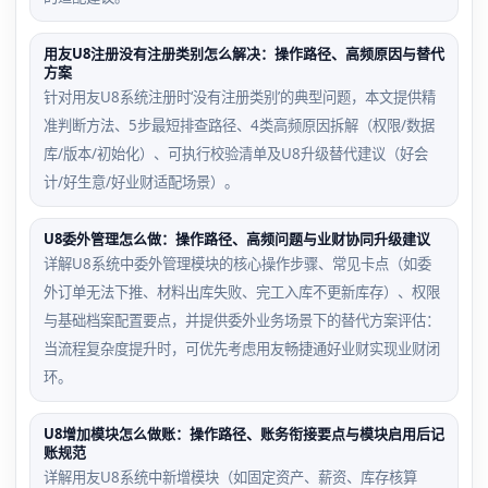
用友U8注册没有注册类别怎么解决：操作路径、高频原因与替代
方案
针对用友U8系统注册时‘没有注册类别’的典型问题，本文提供精
准判断方法、5步最短排查路径、4类高频原因拆解（权限/数据
库/版本/初始化）、可执行校验清单及U8升级替代建议（好会
计/好生意/好业财适配场景）。
U8委外管理怎么做：操作路径、高频问题与业财协同升级建议
详解U8系统中委外管理模块的核心操作步骤、常见卡点（如委
外订单无法下推、材料出库失败、完工入库不更新库存）、权限
与基础档案配置要点，并提供委外业务场景下的替代方案评估：
当流程复杂度提升时，可优先考虑用友畅捷通好业财实现业财闭
环。
U8增加模块怎么做账：操作路径、账务衔接要点与模块启用后记
账规范
详解用友U8系统中新增模块（如固定资产、薪资、库存核算