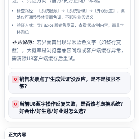
证）、凭证方向（借方/贷方正向）体现。
检查路径：【系统服务】→【系统管理】→【外观设置】，此
处仅可调整整体界面色调，不影响业务语义
验证方式：导出Excel版销售发票，查看‘状态’列内容，而非字
体颜色
补充说明：
若界面真出现异常蓝色文字（如整行变
蓝），大概率是浏览器兼容问题或客户端缓存异常，
需清除U8客户端缓存后重试。
销售发票点了‘生成凭证’没反应，是不是权限不
Q
够？
当前U8蓝字操作反复失败，是否该考虑换系统？
Q
好会计/好生意/好业财怎么选？
正文内容