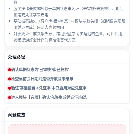
解
蓝字操作失败90%源于单据状态未闭环（未审核/未复核）、期间
锁定或凭证字未启用
基础档案缺失（客户/科目/存货）与模块参数关闭（如销售选项禁
用凭证生成）是两大高频根因
对于凭证生成频繁失败、跨组织蓝字同步延迟的企业，可评估用
友畅捷通好会计作为标准化替代方案
处理路径
确认单据状态为‘已审核’或‘已复核’
检查当前会计期间是否开放且未结账
验证‘基础设置→凭证字’中已启用对应凭证字
进入模块【选项】确认‘允许生成凭证’已勾选
问题速览