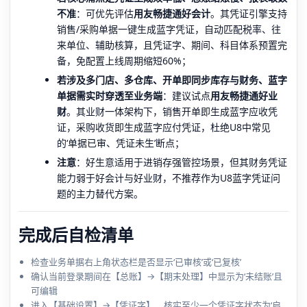
不准
：可优先评估
用友畅捷通好会计
。其凭证引擎支持
销售/采购单据一键生成蓝字凭证，自动匹配税率、往
来单位、辅助核算，且凭证字、期间、科目体系预置完
备，免配置上线周期缩短60%；
若涉及多门店、多仓库、开单即同步库存与财务、蓝字
单据需实时穿透至业务端
：建议试点
用友畅捷通好业
财
。其业财一体架构下，销售开单即生成蓝字应收凭
证，采购收货即生成蓝字应付凭证，杜绝U8中常见
的‘单据已审、凭证未生’断点；
注意
：好生意适用于进销存强管控场景，但其财务凭证
能力弱于好会计与好业财，不推荐作为U8蓝字凭证问
题的主力替代方案。
完成后自检清单
检查业务单据右上角状态栏是否显示‘已审核’或‘已复核’
确认当前登录期间在【总账】→【期末处理】中显示为‘未结账’且
可编辑
进入【基础设置】→【凭证字】，核实至少一个凭证字状态为‘启