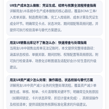
U8生产成本怎么做账：凭证生成、结转与核算全流程排查指南
详解用友U8系统中生产成本做账的核心路径，覆盖BOM/工单/
入库单关联、制造费用归集、完工入库结转、成本计算及凭证生
成全环节。明确常见卡点、状态冲突、期间错配等高频问题，并
提供可执行校验清单与替代方案建议。
用友U8销售出库记不了账怎么办：快速排查与处理指南
当用友U8中销售出库单无法记账时，本文提供完整排查路径：
涵盖状态校验、单据关联、期间控制、权限配置等高频原因，附
可执行检查清单、场景化诊断图谱及适配好会计/好生意的升级
建议。
用友U8资产减少怎么处理：操作路径、状态校验与替代方案
详解用友U8中资产减少业务的完整处理流程，覆盖资产减少单
据生成、审核、制单、卡片清理等关键环节；明确常见失败原因
（如期间锁定、卡片状态异常、折旧计提未完成）、高频误操作
及校验清单；提供适配财务核算标准化需求的升级建议。