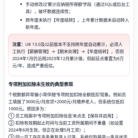
手动修改过‘累计应纳税所得额’字段（通过SQL或后台工
具），破坏数据连续性；
跨年度未执行【年度结转】，上年累计数据未自动转入
新年度。
注意：
U8 13.0及以前版本不支持跨年度自动累计，必须人
工执行【薪酬管理】→【期末处理】→【年度结转】，否则
2024年1月仍沿用2023年12月累计值，但起征点重置为6万
元/年，造成严重低估。
专项附加扣除未生效的典型表现
个税数额异常偏小常伴随‘专项附加扣除全额抵扣’现象。例如员
工填报了3000元/月房贷+2000元/月赡养老人，但系统仅抵扣
1000元。原因多为：
① 员工档案中‘专项附加扣除信息’未点击【保存并启用】；
② 扣除有效期起止时间与当前工资所属期间不重叠（如设置
2024年6月生效，但正在处理5月工资）；
③ 同一员工存在多条重复录入记录，系统仅取最早一条且状态