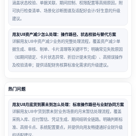
涵盖状态校验、单据关联、期间控制、权限配置等高频原因，附
可执行检查清单、场景化诊断图谱及适配好会计/好生意的升级
建议。
用友U8资产减少怎么处理：操作路径、状态校验与替代方案
详解用友U8中资产减少业务的完整处理流程，覆盖资产减少单
据生成、审核、制单、卡片清理等关键环节；明确常见失败原因
（如期间锁定、卡片状态异常、折旧计提未完成）、高频误操作
及校验清单；提供适配财务核算标准化需求的升级建议。
热门问题
用友U8月底货到票未到怎么处理：标准操作路径与业财协同方案
详解用友U8中‘货到票未到’业务场景的月末暂估处理流程，覆盖
采购入库、应付暂估、凭证生成、期间结转全链路。明确判断标
准、高频卡点、系统配置要点，并提供向用友畅捷通好业财升级
的适配建议。