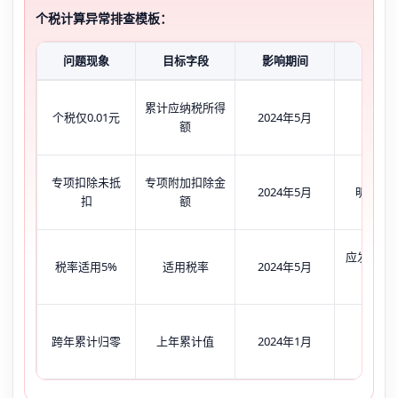
个税计算异常排查模板：
问题现象
目标字段
影响期间
当前状
累计应纳税所得
个税仅0.01元
2024年5月
显示为
额
专项扣除未抵
专项附加扣除金
2024年5月
明细栏
扣
额
应发2500
税率适用5%
适用税率
2024年5月
适用5
跨年累计归零
上年累计值
2024年1月
显示为