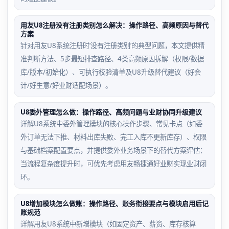
用友U8注册没有注册类别怎么解决：操作路径、高频原因与替代
方案
针对用友U8系统注册时‘没有注册类别’的典型问题，本文提供精
准判断方法、5步最短排查路径、4类高频原因拆解（权限/数据
库/版本/初始化）、可执行校验清单及U8升级替代建议（好会
计/好生意/好业财适配场景）。
U8委外管理怎么做：操作路径、高频问题与业财协同升级建议
详解U8系统中委外管理模块的核心操作步骤、常见卡点（如委
外订单无法下推、材料出库失败、完工入库不更新库存）、权限
与基础档案配置要点，并提供委外业务场景下的替代方案评估：
当流程复杂度提升时，可优先考虑用友畅捷通好业财实现业财闭
环。
U8增加模块怎么做账：操作路径、账务衔接要点与模块启用后记
账规范
详解用友U8系统中新增模块（如固定资产、薪资、库存核算