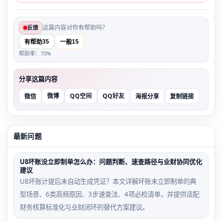
这篇内容对你有帮助吗？
反馈
35
15
有帮助
一般
帮助率：70%
分享这篇内容
微博
QQ空间
QQ好友
微信
海报分享
复制链接
最新问题
U8坏账没立即制单怎么办：问题判断、速查路径与业财协同优化
建议
U8坏账计提后未自动生成凭证？本文详解坏账未立即制单的典
型场景、6类高频原因、3步速查法、4项必检清单，并提供适配
财务核算标准化与业财闭环的替代方案建议。