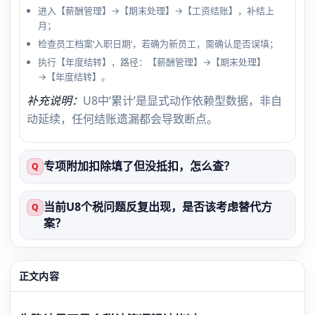
进入【薪酬管理】→【期末处理】→【工资结账】，补结上
月；
检查员工档案‘入职日期’，若确为新员工，需确认是否误填；
执行【年度结转】，路径：【薪酬管理】→【期末处理】
→【年度结转】。
补充说明：
U8中‘累计’是显式动作依赖型数据，非自
动延续，任何结账遗漏都会导致断点。
专项附加扣除填了但没抵扣，怎么查？
Q
当前U8个税问题反复出现，是否该考虑替代方
Q
案？
正文内容