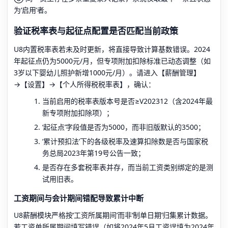
为‘启用’者。
验证税率表与起征点配置是否匹配当前政策
U8内置税率表若未及时更新，将直接导致计算基数错误。2024
年起征点仍为5000元/月，但专项附加扣除标准已动态调整（如
3岁以下婴幼儿照护新增1000元/月）。请进入【薪酬管理】
→【设置】→【个人所得税税率表】，确认：
当前启用的税率表版本号是否≥V202312（含2024年最
新专项附加扣除项）；
‘起征点’字段值是否为5000，而非旧版默认的3500；
‘累计预扣法’下的各级税率及速算扣除数是否与国家税
务总局2023年第19号公告一致；
是否存在多套税率表并存，而当前工资类别绑定的是测
试用旧表。
工资期间与会计期间错配导致累计中断
U8薪酬模块严格按‘工资所属期间’而非‘制单日期’归集累计数据。
若工资单所属期间填写错误（如将2024年5月工资误填为2024年