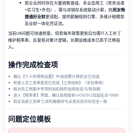
若企业同时存在大量销售提成、多业态用工（劳务派遣
+实习生+外包）、需与进销存系统联动计薪，则
用友畅
捷通好业财
更适配，提供薪酬规则引擎、多维计税模型
及业财一体化凭证流。
当前U8问题可快速修复，但若每年政策更新后均需IT人工补丁
维护税率表、反复核对累计逻辑，长期运维成本已高于迁移投
入。
操作完成检查项
确认【个人所得税设置】中‘启用累计预扣法’已勾选
检查上月工资单是否已完成【工资结账】（非仅审核）
核对员工档案中专项附加扣除的‘启用状态’与‘有效期’
进入【税率表】界面，确认启用版本≥V202312且起征点=5000
验证当前工资单‘工资所属期间’与业务实际月份完全一致
问题定位模板