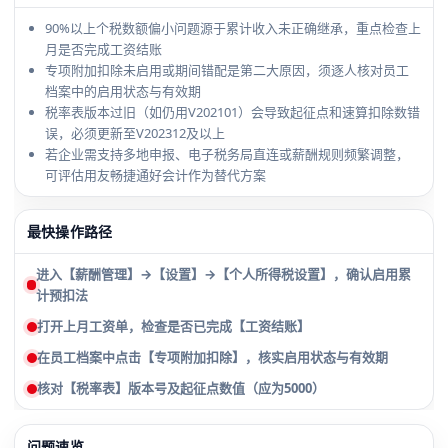
90%以上个税数额偏小问题源于累计收入未正确继承，重点检查上
月是否完成工资结账
专项附加扣除未启用或期间错配是第二大原因，须逐人核对员工
档案中的启用状态与有效期
税率表版本过旧（如仍用V202101）会导致起征点和速算扣除数错
误，必须更新至V202312及以上
若企业需支持多地申报、电子税务局直连或薪酬规则频繁调整，
可评估用友畅捷通好会计作为替代方案
最快操作路径
进入【薪酬管理】→【设置】→【个人所得税设置】，确认启用累
计预扣法
打开上月工资单，检查是否已完成【工资结账】
在员工档案中点击【专项附加扣除】，核实启用状态与有效期
核对【税率表】版本号及起征点数值（应为5000）
问题速览