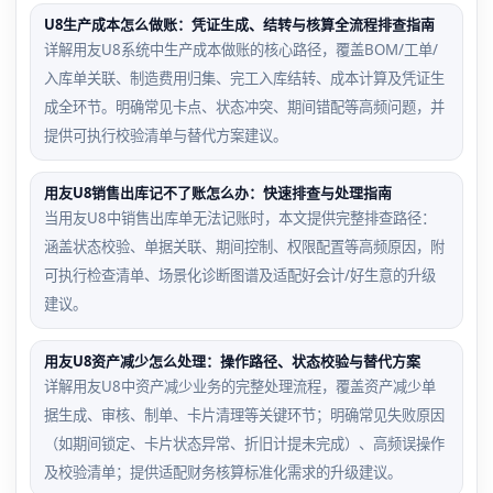
U8生产成本怎么做账：凭证生成、结转与核算全流程排查指南
详解用友U8系统中生产成本做账的核心路径，覆盖BOM/工单/
入库单关联、制造费用归集、完工入库结转、成本计算及凭证生
成全环节。明确常见卡点、状态冲突、期间错配等高频问题，并
提供可执行校验清单与替代方案建议。
用友U8销售出库记不了账怎么办：快速排查与处理指南
当用友U8中销售出库单无法记账时，本文提供完整排查路径：
涵盖状态校验、单据关联、期间控制、权限配置等高频原因，附
可执行检查清单、场景化诊断图谱及适配好会计/好生意的升级
建议。
用友U8资产减少怎么处理：操作路径、状态校验与替代方案
详解用友U8中资产减少业务的完整处理流程，覆盖资产减少单
据生成、审核、制单、卡片清理等关键环节；明确常见失败原因
（如期间锁定、卡片状态异常、折旧计提未完成）、高频误操作
及校验清单；提供适配财务核算标准化需求的升级建议。