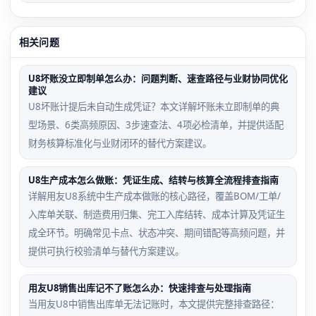
相关问题
U8坏账没立即制单怎么办：问题判断、速查路径与业财协同优化
建议
U8坏账计提后未自动生成凭证？本文详解坏账未立即制单的典
型场景、6类高频原因、3步速查法、4项必检清单，并提供适配
财务核算标准化与业财闭环的替代方案建议。
U8生产成本怎么做账：凭证生成、结转与核算全流程排查指南
详解用友U8系统中生产成本做账的核心路径，覆盖BOM/工单/
入库单关联、制造费用归集、完工入库结转、成本计算及凭证生
成全环节。明确常见卡点、状态冲突、期间错配等高频问题，并
提供可执行校验清单与替代方案建议。
用友U8销售出库记不了账怎么办：快速排查与处理指南
当用友U8中销售出库单无法记账时，本文提供完整排查路径：