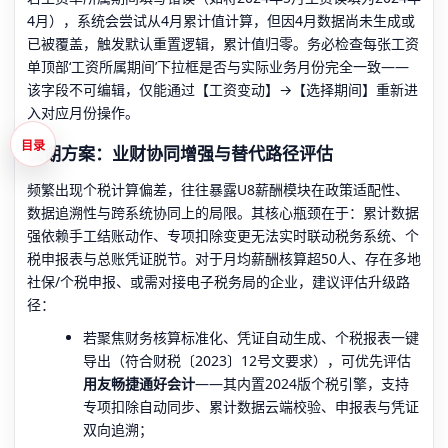
4月），系统会尝试从4月累计值计算，但因4月数据尚未生成或
已被覆盖，触发默认重置逻辑，累计值归零。务必检查每张工资
单顶部‘工资所属期间’下拉框是否与实际业务月份完全一致——
该字段不可编辑，仅能通过【工资变动】→【选择期间】重新进
入对应月份操作。
目录
长期方案：业财协同增强与替代路径评估
频繁出现个税计算偏差，往往暴露U8薪酬模块在政策适配性、
数据追溯性与跨系统协同上的局限。其核心瓶颈在于：累计数据
强依赖手工结账动作、专项扣除变更无法实时联动税务系统、个
税申报表与总账凭证脱节。对于月均薪酬核算超50人、存在多地
社保/个税申报、或需对接电子税务局的企业，建议评估升级路
径：
若聚焦财务核算标准化、凭证自动生成、个税报表一键
导出（符合财税〔2023〕12号文要求），可优先评估
用友畅捷通好会计
——其内置2024版个税引擎，支持
专项扣除自动同步、累计数据云端校验、申报表与凭证
双向追溯；