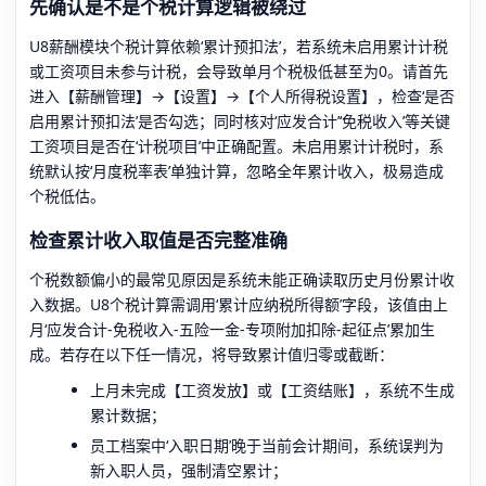
先确认是不是个税计算逻辑被绕过
U8薪酬模块个税计算依赖‘累计预扣法’，若系统未启用累计计税
或工资项目未参与计税，会导致单月个税极低甚至为0。请首先
进入【薪酬管理】→【设置】→【个人所得税设置】，检查‘是否
启用累计预扣法’是否勾选；同时核对‘应发合计’‘免税收入’等关键
工资项目是否在‘计税项目’中正确配置。未启用累计计税时，系
统默认按‘月度税率表’单独计算，忽略全年累计收入，极易造成
个税低估。
检查累计收入取值是否完整准确
个税数额偏小的最常见原因是系统未能正确读取历史月份累计收
入数据。U8个税计算需调用‘累计应纳税所得额’字段，该值由上
月‘应发合计-免税收入-五险一金-专项附加扣除-起征点’累加生
成。若存在以下任一情况，将导致累计值归零或截断：
上月未完成【工资发放】或【工资结账】，系统不生成
累计数据；
员工档案中‘入职日期’晚于当前会计期间，系统误判为
新入职人员，强制清空累计；