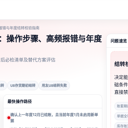
报错与年度结转校验指南
做：操作步骤、高频报错与年度
问题速览
转后必检清单及替代方案评估
结转
决定
础条
结转
U8存货期初结转
用友U8结转失败
直接
最快操作路径
账套期
确认上一年度12月已结账，且当前年度1月未启用新单
单据全
据
库存账