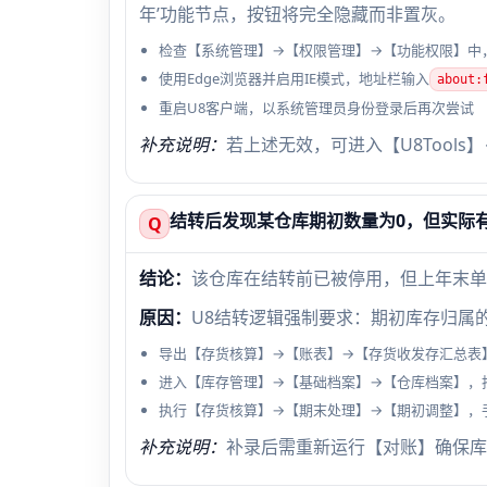
年’功能节点，按钮将完全隐藏而非置灰。
检查【系统管理】→【权限管理】→【功能权限】中，
使用Edge浏览器并启用IE模式，地址栏输入
about:
重启U8客户端，以系统管理员身份登录后再次尝试
补充说明：
若上述无效，可进入【U8Tool
结转后发现某仓库期初数量为0，但实际
Q
结论：
该仓库在结转前已被停用，但上年末单
原因：
U8结转逻辑强制要求：期初库存归属的
导出【存货核算】→【账表】→【存货收发存汇总表】，筛
进入【库存管理】→【基础档案】→【仓库档案】，找
执行【存货核算】→【期末处理】→【期初调整】，
补充说明：
补录后需重新运行【对账】确保库