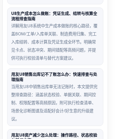
U8生产成本怎么做账：凭证生成、结转与核算全
流程排查指南
详解用友U8系统中生产成本做账的核心路径，覆
盖BOM/工单/入库单关联、制造费用归集、完工
入库结转、成本计算及凭证生成全环节。明确常
见卡点、状态冲突、期间错配等高频问题，并提
供可执行校验清单与替代方案建议。
用友U8销售出库记不了账怎么办：快速排查与处
理指南
当用友U8中销售出库单无法记账时，本文提供完
整排查路径：涵盖状态校验、单据关联、期间控
制、权限配置等高频原因，附可执行检查清单、
场景化诊断图谱及适配好会计/好生意的升级建
议。
用友U8资产减少怎么处理：操作路径、状态校验