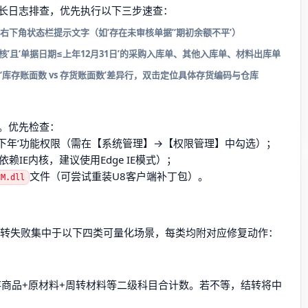
长日志排查，优先执行以下三步速查：
下角状态栏提示文字（如‘存在未审核单据’‘期初余额不平’）
’且‘单据日期≤上年12月31日’的采购入库单、其他入库单、材料出库单
库存账面数 vs 存货账面数’差异行，双击定位具体存货编码与仓库
。优先检查：
下年’功能权限（需在【系统管理】→【权限管理】中勾选）；
.1依赖IE内核，建议使用Edge IE模式）；
文件（可尝试重装U8客户端补丁包）。
CM.dll
2%的结转失败集中于以下四类可量化场景，每类均附对应修复动作：
库存商品+原材料+周转材料等二级科目合计数。若不等，结转将中