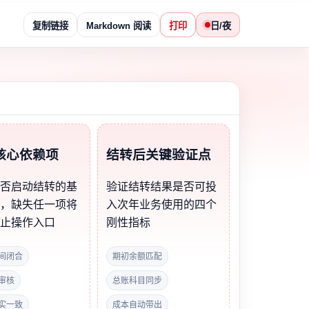
复制链接
Markdown 阅读
打印
日/夜
核心依赖项
结转后关键验证点
能否启动结转的基
验证结转结果是否可投
件，缺失任一项将
入次年业务使用的四个
禁止操作入口
刚性指标
间闭合
期初余额匹配
审核
总账科目同步
实一致
成本自动带出