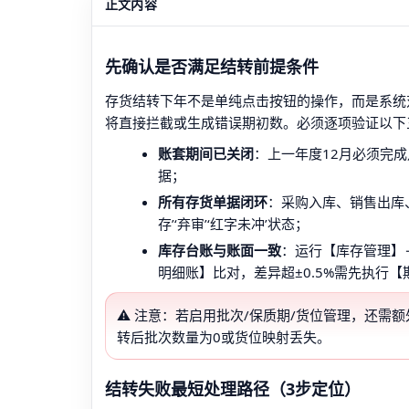
正文内容
先确认是否满足结转前提条件
存货结转下年不是单纯点击按钮的操作，而是系统
将直接拦截或生成错误期初数。必须逐项验证以下
账套期间已关闭
：上一年度12月必须完
据；
所有存货单据闭环
：采购入库、销售出库
存’‘弃审’‘红字未冲’状态；
库存台账与账面一致
：运行【库存管理】
明细账】比对，差异超±0.5%需先执行
⚠️ 注意：若启用批次/保质期/货位管理，还
转后批次数量为0或货位映射丢失。
结转失败最短处理路径（3步定位）