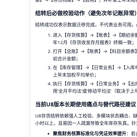
结转后必做校验动作（避免次年记账异常
结转成功仅表示数据迁移完成，不代表业务可用。
进入【存货核算】→【账表】→【期初余额
年12月《存货收发存月报表》终稿一致；
打开【总账】→【账表】→【科目余额表】
初合计金额；
在【库存管理】→【日常业务】→【入库单
上年末加权平均单价；
执行【存货核算】→【日常业务】→【出库
用‘全月平均法’或‘移动平均法’（取决于
当前U8版本长期使用痛点与替代路径建议
U8存货结转依赖强人工校验、多模块状态耦合、
小时以上，且易因一人疏漏导致全年库存失真。针
聚焦财务核算标准化与凭证效率提升
：若