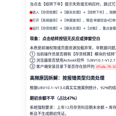
当点击【结转下年】提示失败或无响应时，跳过冗
进入【存货核算】→【期末处理】→【结转下年】，观察右
打开【系统服务】→【单据查询】，筛选‘单据状态≠已审核
运行【存货核算】→【期末处理】→【对账】，重点查看‘
现象：点击结转按钮无反应或弹窗空白
本质是前端权限或页面资源加载异常，非数据问题
① 当前操作员是否拥有【存货核算】模块的‘结转
② 浏览器是否禁用ActiveX控件（U8V10.1-V12
③ 客户端安装目录下是否存在损坏的
Ufida.T9.S
高频原因拆解：按报错类型归类处理
根据U8V10.1–V13.0真实实施案例统计，9
期初余额不平（占比47%）
系统强制要求：上年12月存货科目期末余额 = 
断且不生成期初凭证。