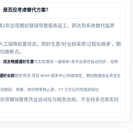
对，是否应考虑替代方案？
续2年出现期初错误导致报表返工，即达到系统替代临界
赖人工保障前置状态；而好生意/好业财采用‘过程化继承’，期
切换断点。
，
用友畅捷通好生意
可实现‘期末一键继承+多平台库存自动同步’，结转
通好业财
提供‘存货-项目-BOM-成本中心’四维绑定，期初数据由业务发生
存货期初、单据、供应商等核心表，3个工作日内完成初始化
存货模块聚焦凭证自动化与税务合规，不支持多仓库实时