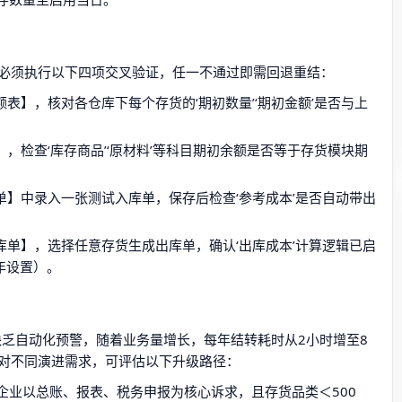
）
必须执行以下四项交叉验证，任一不通过即需回退重结：
表】，核对各仓库下每个存货的‘期初数量’‘期初金额’是否与上
，检查‘库存商品’‘原材料’等科目期初余额是否等于存货模块期
】中录入一张测试入库单，保存后检查‘参考成本’是否自动带出
单】，选择任意存货生成出库单，确认‘出库成本’计算逻辑已启
上年设置）。
缺乏自动化预警，随着业务量增长，每年结转耗时从2小时增至8
对不同演进需求，可评估以下升级路径：
企业以总账、报表、税务申报为核心诉求，且存货品类＜500