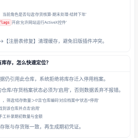
当前角色是否勾选‘存货核算-期末处理-结转下年’
开启‘允许网站运行ActiveX控件’
flags
s】→【注册表修复】清理缓存，避免旧版插件冲突。
有库存，怎么快速定位？
据仍引用此仓库，系统拒绝将库存迁入停用档案。
仓库/存货档案状态必须为‘启用’，否则数据丢弃不报错。
选‘结存数量＞0’且‘仓库编码’对应档案中‘状态=停用’
到该仓库并点击‘启用’
手工补录期初数量与金额
存账与存货账一致，再生成期初凭证。