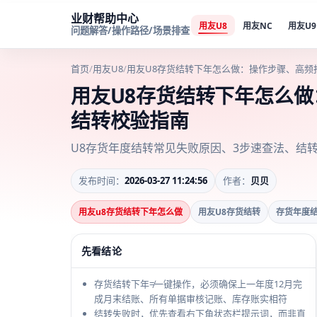
业财帮助中心
用友U8
用友NC
用友U9
问题解答/操作路径/场景排查
首页
/
用友U8
/
用友U8存货结转下年怎么做：操作步骤、高频
用友U8存货结转下年怎么
结转校验指南
U8存货年度结转常见失败原因、3步速查法、结
发布时间：
2026-03-27 11:24:56
作者：
贝贝
用友u8存货结转下年怎么做
用友U8存货结转
存货年度
先看结论
存货结转下年≠一键操作，必须确保上一年度12月完
成月末结账、所有单据审核记账、库存账实相符
结转失败时，优先查看右下角状态栏提示词，而非直