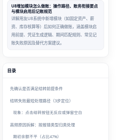
U8增加模块怎么做账：操作路径、账务衔接要点
与模块启用后记账规范
详解用友U8系统中新增模块（如固定资产、薪
资、库存核算等）后如何正确做账，涵盖模块启
用前提、凭证生成逻辑、期间匹配规则、常见记
账失败原因及替代方案建议。
目录
先确认是否满足结转前提条件
结转失败最短处理路径（3步定位）
现象：点击结转按钮无反应或弹窗空白
高频原因拆解：按报错类型归类处理
期初余额不平（占比47%）