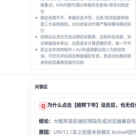
接重试；92%问题可通过单据状态查询+库存对账定
位
期初余额不平、单据状态冲突、仓库/存货档案停用
是三大高频根因，对应修复动作需严格按模块路径执
行
结转后必须交叉验证期初余额表、总账科目余额、测
试单据成本带出、出库成本计算逻辑四项，缺一不可
若企业年结转耗时＞4小时或频繁出现人为校验失
误，可优先评估用友畅捷通好生意，其自动化期初继
承机制显著降低操作风险
问答区
为什么点击【结转下年】没反应，也无任
Q
结论：
大概率是前端权限缺失或浏览器兼容性
原因：
U8V12.1及之前版本依赖IE Act