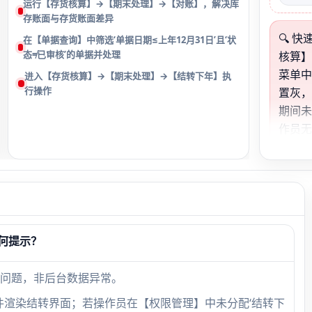
运行【存货核算】→【期末处理】→【对账】，解决库
存账面与存货账面差异
🔍 
在【单据查询】中筛选‘单据日期≤上年12月31日’且‘状
态≠已审核’的单据并处理
核算】
菜单中
进入【存货核算】→【期末处理】→【结转下年】执
行操作
置灰，
期间未
作员无
先检
→【关
当前
何提示？
问题，非后台数据异常。
iveX控件渲染结转界面；若操作员在【权限管理】中未分配‘结转下