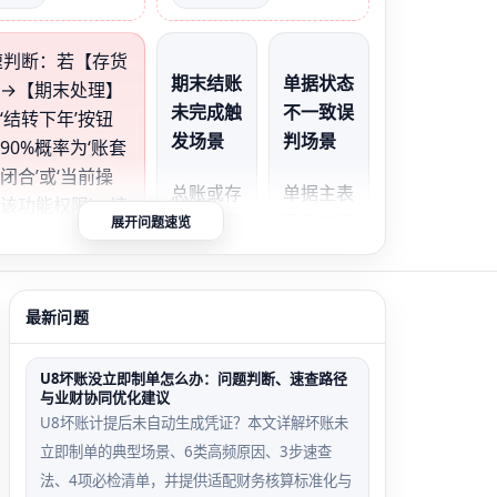
快速判断：若【存货
期末结账
单据状态
→【期末处理】
未完成触
不一致误
‘结转下年’按钮
发场景
判场景
90%概率为‘账套
闭合’或‘当前操
总账或存
单据主表
该功能权限’，请
货核算模
已审核但
展开问题速览
查【系统服务】
块12月
明细行未
于U8】中显示的
未执行月
审核，系
期间与权限配置
末结账，
统提
最新问题
结转按钮
示‘存在
不可见
未审核单
U8坏账没立即制单怎么办：问题判断、速查路径
据’但查
与业财协同优化建议
询无结果
U8坏账计提后未自动生成凭证？本文详解坏账未
立即制单的典型场景、6类高频原因、3步速查
法、4项必检清单，并提供适配财务核算标准化与