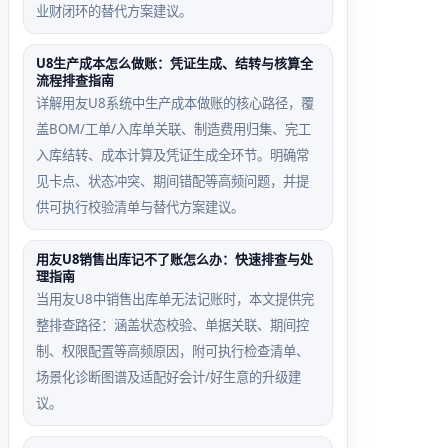
业财闭环的替代方案建议。
停用档案
成本计算
引用异常
方式错配
U8生产成本怎么做账：凭证生成、结转与核算全
样本
回退路径
流程排查指南
详解用友U8系统中生产成本做账的核心路径，覆
上年末已
上年使用
盖BOM/工单/入库单关联、制造费用归集、完工
停用的仓
移动平均
入库结转、成本计算及凭证生成全环节。明确常
库被入库
法，结转
见卡点、状态冲突、期间错配等高频问题，并提
单引用，
后误设为
供可执行校验清单与替代方案建议。
结转后该
先进先
仓库期初
出，导致
用友U8销售出库记不了账怎么办：快速排查与处
理指南
数量为0
1月出库
当用友U8中销售出库单无法记账时，本文提供完
但实际有
成本异
整排查路径：涵盖状态校验、单据关联、期间控
库存
常，需删
制、权限配置等高频原因，附可执行检查清单、
除期初并
场景化诊断图谱及适配好会计/好生意的升级建
重结
议。