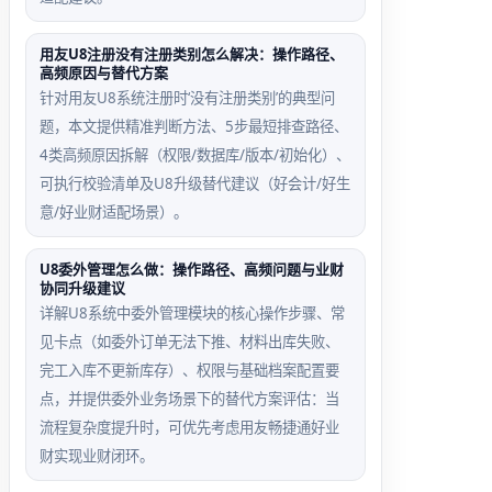
用友U8注册没有注册类别怎么解决：操作路径、
高频原因与替代方案
针对用友U8系统注册时‘没有注册类别’的典型问
题，本文提供精准判断方法、5步最短排查路径、
4类高频原因拆解（权限/数据库/版本/初始化）、
可执行校验清单及U8升级替代建议（好会计/好生
意/好业财适配场景）。
U8委外管理怎么做：操作路径、高频问题与业财
协同升级建议
详解U8系统中委外管理模块的核心操作步骤、常
见卡点（如委外订单无法下推、材料出库失败、
完工入库不更新库存）、权限与基础档案配置要
点，并提供委外业务场景下的替代方案评估：当
流程复杂度提升时，可优先考虑用友畅捷通好业
财实现业财闭环。