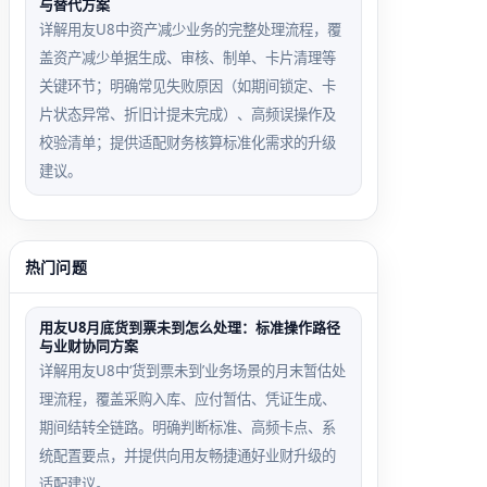
与替代方案
详解用友U8中资产减少业务的完整处理流程，覆
盖资产减少单据生成、审核、制单、卡片清理等
关键环节；明确常见失败原因（如期间锁定、卡
片状态异常、折旧计提未完成）、高频误操作及
校验清单；提供适配财务核算标准化需求的升级
建议。
热门问题
用友U8月底货到票未到怎么处理：标准操作路径
与业财协同方案
详解用友U8中‘货到票未到’业务场景的月末暂估处
理流程，覆盖采购入库、应付暂估、凭证生成、
期间结转全链路。明确判断标准、高频卡点、系
统配置要点，并提供向用友畅捷通好业财升级的
适配建议。