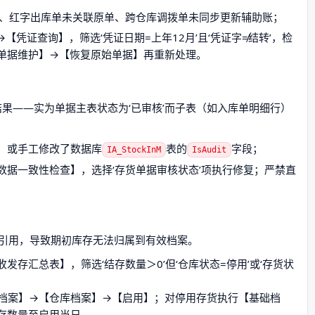
单、红字出库单未关联原单、跨仓库调拨单未同步更新辅助账；
凭证查询】，筛选‘凭证日期=上年12月’且‘凭证字≠结转’，检
单据维护】→【恢复原始单据】再重新处理。
结果——实为单据主表状态为‘已审核’而子表（如入库单明细行）
，或手工修改了数据库
表的
字段；
IA_StockInM
IsAudit
→【数据一致性检查】，选择‘存货单据审核状态’项执行修复；严禁直
。
引用，导致期初库存无法归属到有效档案。
存汇总表】，筛选‘结存数量＞0’但‘仓库状态=停用’或‘存货状
档案】→【仓库档案】→【启用】；对停用存货执行【基础档
存数量至启用当日。