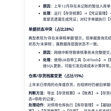
原因
：上年12月存在未记账的暂估入库
处理
：运行【存货核算】→【凭证管理】→【
查是否遗漏生成凭证；对红字单据执行【
单据状态冲突（占比28%）
典型表现为‘存在未审核单据’提示，但单据查询无
状态为‘未审核’，属数据库层面状态不一致。
原因
：网络中断导致审核事务未完整提交
处理
：使用U8自带工具【U8Tools】
接SQL更新，可能引发后续成本计算异常
仓库/存货档案变更（占比15%）
上年末已停用的仓库或存货，在结转时仍被旧单据
判断方法
：导出【存货核算】→【账表】→【存货收发
态=停用’的记录；
处理动作
：对停用仓库执行【库存管理】→【基础
案】→【存货档案】→【启用】，并补录上年末结