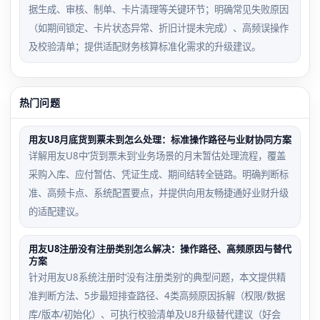
据生成、审核、制单、卡片清理等关键环节；明确常见失败原因
（如期间锁定、卡片状态异常、折旧计提未完成）、高频误操作
及校验清单；提供适配财务核算标准化需求的升级建议。
热门问题
用友U8月底货到票未到怎么处理：标准操作路径与业财协同方案
详解用友U8中‘货到票未到’业务场景的月末暂估处理流程，覆盖
采购入库、应付暂估、凭证生成、期间结转全链路。明确判断标
准、高频卡点、系统配置要点，并提供向用友畅捷通好业财升级
的适配建议。
用友U8注册没有注册类别怎么解决：操作路径、高频原因与替代
方案
针对用友U8系统注册时‘没有注册类别’的典型问题，本文提供精
准判断方法、5步最短排查路径、4类高频原因拆解（权限/数据
库/版本/初始化）、可执行校验清单及U8升级替代建议（好会