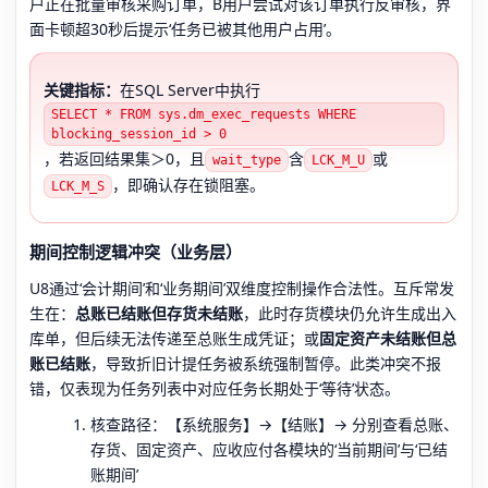
户正在批量审核采购订单，B用户尝试对该订单执行反审核，界
面卡顿超30秒后提示‘任务已被其他用户占用’。
关键指标：
在SQL Server中执行
SELECT * FROM sys.dm_exec_requests WHERE
blocking_session_id > 0
，若返回结果集＞0，且
含
或
wait_type
LCK_M_U
，即确认存在锁阻塞。
LCK_M_S
期间控制逻辑冲突（业务层）
U8通过‘会计期间’和‘业务期间’双维度控制操作合法性。互斥常发
生在：
总账已结账但存货未结账
，此时存货模块仍允许生成出入
库单，但后续无法传递至总账生成凭证；或
固定资产未结账但总
账已结账
，导致折旧计提任务被系统强制暂停。此类冲突不报
错，仅表现为任务列表中对应任务长期处于‘等待’状态。
核查路径：【系统服务】→【结账】→ 分别查看总账、
存货、固定资产、应收应付各模块的‘当前期间’与‘已结
账期间’