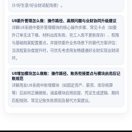
计/好生意/好业财适配场景）。
U8委外管理怎么做：操作路径、高频问题与业财协同升级建议
详解U8系统中委外管理模块的核心操作步骤、常见卡点（如委
外订单无法下推、材料出库失败、完工入库不更新库存）、权限
与基础档案配置要点，并提供委外业务场景下的替代方案评估：
当流程复杂度提升时，可优先考虑用友畅捷通好业财实现业财闭
环。
U8增加模块怎么做账：操作路径、账务衔接要点与模块启用后记
账规范
详解用友U8系统中新增模块（如固定资产、薪资、库存核算
等）后如何正确做账，涵盖模块启用前提、凭证生成逻辑、期间
匹配规则、常见记账失败原因及替代方案建议。