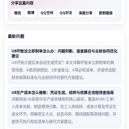
分享这篇内容
微博
QQ空间
QQ好友
微信
海报分享
复制链接
最新问题
U8坏账没立即制单怎么办：问题判断、速查路径与业财协同优化
建议
U8坏账计提后未自动生成凭证？本文详解坏账未立即制单的典
型场景、6类高频原因、3步速查法、4项必检清单，并提供适配
财务核算标准化与业财闭环的替代方案建议。
U8生产成本怎么做账：凭证生成、结转与核算全流程排查指南
详解用友U8系统中生产成本做账的核心路径，覆盖BOM/工单/
入库单关联、制造费用归集、完工入库结转、成本计算及凭证生
成全环节。明确常见卡点、状态冲突、期间错配等高频问题，并
提供可执行校验清单与替代方案建议。