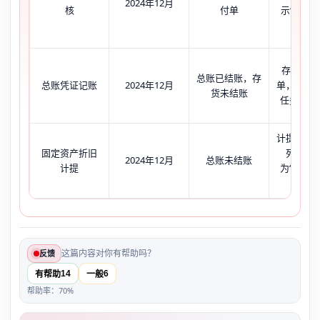
2024年12月
核
付单
示‘等待
付单’
存货模块
总账已结账，存
总账凭证记账
2024年12月
单，但凭
货未结账
任务长期‘
计提任务
固定资产折旧
列表中
2024年12月
总账未结账
计提
为‘等待’
超2小
这篇内容对你有帮助吗？
反馈
14
6
有帮助
一般
帮助率：70%