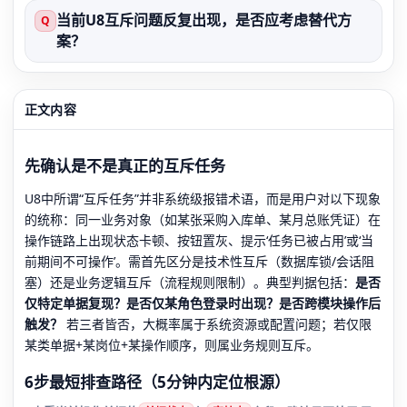
当前U8互斥问题反复出现，是否应考虑替代方
Q
案？
正文内容
先确认是不是真正的互斥任务
U8中所谓“互斥任务”并非系统级报错术语，而是用户对以下现象
的统称：同一业务对象（如某张采购入库单、某月总账凭证）在
操作链路上出现状态卡顿、按钮置灰、提示‘任务已被占用’或‘当
前期间不可操作’。需首先区分是技术性互斥（数据库锁/会话阻
塞）还是业务逻辑互斥（流程规则限制）。典型判据包括：
是否
仅特定单据复现？是否仅某角色登录时出现？是否跨模块操作后
触发？
若三者皆否，大概率属于系统资源或配置问题；若仅限
某类单据+某岗位+某操作顺序，则属业务规则互斥。
6步最短排查路径（5分钟内定位根源）