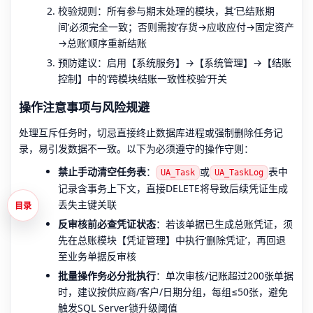
校验规则：所有参与期末处理的模块，其‘已结账期
间’必须完全一致；否则需按‘存货→应收应付→固定资产
→总账’顺序重新结账
预防建议：启用【系统服务】→【系统管理】→【结账
控制】中的‘跨模块结账一致性校验’开关
操作注意事项与风险规避
处理互斥任务时，切忌直接终止数据库进程或强制删除任务记
录，易引发数据不一致。以下为必须遵守的操作守则：
禁止手动清空任务表
：
或
表中
UA_Task
UA_TaskLog
记录含事务上下文，直接DELETE将导致后续凭证生成
丢失主键关联
目录
反审核前必查凭证状态
：若该单据已生成总账凭证，须
先在总账模块【凭证管理】中执行‘删除凭证’，再回退
至业务单据反审核
批量操作务必分批执行
：单次审核/记账超过200张单据
时，建议按供应商/客户/日期分组，每组≤50张，避免
触发SQL Server锁升级阈值