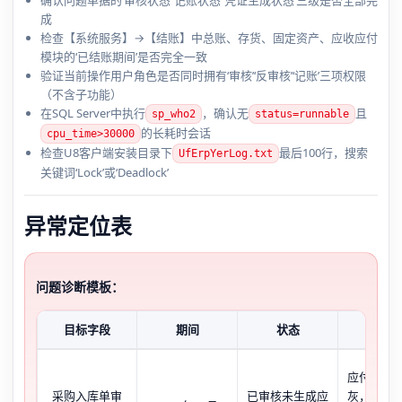
成
检查【系统服务】→【结账】中总账、存货、固定资产、应收应付
模块的‘已结账期间’是否完全一致
验证当前操作用户角色是否同时拥有‘审核’‘反审核’‘记账’三项权限
（不含子功能）
在SQL Server中执行
，确认无
且
sp_who2
status=runnable
的长耗时会话
cpu_time>30000
检查U8客户端安装目录下
最后100行，搜索
UfErpYerLog.txt
关键词‘Lock’或‘Deadlock’
异常定位表
问题诊断模板：
目标字段
期间
状态
现象
应付付款
采购入库单审
已审核未生成应
灰，任务