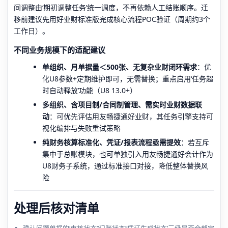
间调整由‘期初调整任务’统一调度，不再依赖人工结账顺序。迁
移前建议先用好业财标准版完成核心流程POC验证（周期约3个
工作日）。
不同业务规模下的适配建议
单组织、月单据量＜500张、无复杂业财闭环需求
：优
化U8参数+定期维护即可，无需替换；重点启用‘任务超
时自动释放’功能（U8 13.0+）
多组织、含项目制/合同制管理、需实时业财数据联
动
：可优先评估用友畅捷通好业财，其任务引擎支持可
视化编排与失败重试策略
纯财务核算标准化、凭证/报表流程亟需提效
：若互斥
集中于总账模块，也可单独引入用友畅捷通好会计作为
U8财务子系统，通过标准接口对接，降低整体替换风
险
处理后核对清单
确认问题单据的‘审核状态’‘记账状态’‘凭证生成状态’三级是否全部完