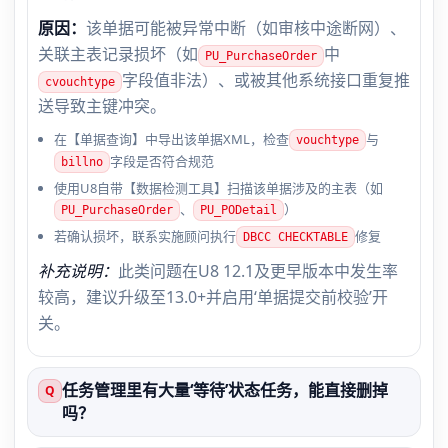
原因：
该单据可能被异常中断（如审核中途断网）、
关联主表记录损坏（如
中
PU_PurchaseOrder
字段值非法）、或被其他系统接口重复推
cvouchtype
送导致主键冲突。
在【单据查询】中导出该单据XML，检查
与
vouchtype
字段是否符合规范
billno
使用U8自带【数据检测工具】扫描该单据涉及的主表（如
、
）
PU_PurchaseOrder
PU_PODetail
若确认损坏，联系实施顾问执行
修复
DBCC CHECKTABLE
补充说明：
此类问题在U8 12.1及更早版本中发生率
较高，建议升级至13.0+并启用‘单据提交前校验’开
关。
任务管理里有大量‘等待’状态任务，能直接删掉
Q
吗？