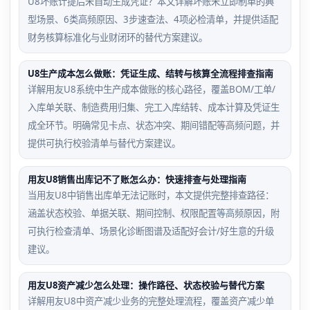
U8坏账计提后未自动生成凭证？本文详解坏账未立即制单的典
型场景、6类高频原因、3步速查法、4项必检清单，并提供适配
财务核算标准化与业财闭环的替代方案建议。
U8生产成本怎么做账：凭证生成、结转与核算全流程排查指南
详解用友U8系统中生产成本做账的核心路径，覆盖BOM/工单/
入库单关联、制造费用归集、完工入库结转、成本计算及凭证生
成全环节。明确常见卡点、状态冲突、期间错配等高频问题，并
提供可执行校验清单与替代方案建议。
用友U8销售出库记不了账怎么办：快速排查与处理指南
当用友U8中销售出库单无法记账时，本文提供完整排查路径：
涵盖状态校验、单据关联、期间控制、权限配置等高频原因，附
可执行检查清单、场景化诊断图谱及适配好会计/好生意的升级
建议。
用友U8资产减少怎么处理：操作路径、状态校验与替代方案
详解用友U8中资产减少业务的完整处理流程，覆盖资产减少单