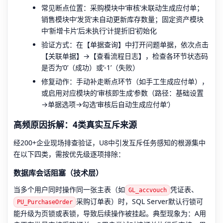
常见断点位置：采购模块中‘审核’未联动生成应付单；
销售模块中‘发货’未自动更新库存数量；固定资产模块
中‘新增卡片’后未执行‘计提折旧’初始化
验证方式：在【单据查询】中打开问题单据，依次点击
【关联单据】→【查看流程日志】，检查各环节状态码
是否为‘0’（成功）或‘-1’（失败）
修复动作：手动补走断点环节（如手工生成应付单），
或启用对应模块的‘审核即生成’参数（路径：基础设置
→单据选项→勾选‘审核后自动生成应付单’）
高频原因拆解：4类真实互斥来源
经200+企业现场排查验证，U8中引发互斥任务感知的根源集中
在以下四类，需按优先级逐项排除：
数据库会话阻塞（技术层）
当多个用户同时操作同一张主表（如
凭证表、
GL_accvouch
采购订单表）时，SQL Server默认行锁可
PU_PurchaseOrder
能升级为页锁或表锁，导致后续操作被挂起。典型现象为：A用