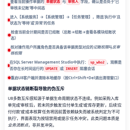
查看当前操作单据的
与
字段，确认是否处于‘已
单据状态
审核人
审核未记账’等中间态
进入【系统服务】→【系统管理】→【任务管理】，筛选‘执行中’且
状态为‘等待’或‘异常’的任务
检查当前会计期间是否已结账（总账→结账→查看各模块结账状
态）
核对操作用户所属角色是否具备该单据类型对应的
记账权限
与
反审
核权限
在SQL Server Management Studio中执行：
，观察是
sp_who2
否存在长时间运行的
或
阻塞会话
UPDATE
INSERT
重启U8客户端并清除本地缓存（按Ctrl+Shift+Del调出清理窗口）
单据状态链断裂导致的伪互斥
U8多数互斥感知源于单据生命周期状态不连续。例如采购入库
单完成‘审核’后，若未同步触发‘应付单生成’或‘库存更新’，后续‘应
付付款’或‘成本核算’任务将因前置依赖缺失而被系统判定为‘不可
执行’，界面表现为按钮禁用或提示‘任务冲突’。此类问题本质是
业务流断点
，非并发冲突。