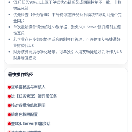
‘互斥任务’90%以上源于单据状态链断裂或期间控制不一致，非数
据库死锁
优先检查【任务管理】中‘等待’状态任务及各模块结账期间是否完
全同步
单次批量操作请勿超过50张单据，避免SQL Server锁升级引发假
性互斥
若企业存在多组织协同或合同制项目管理，可评估用友畅捷通好
业财替代U8
财务核算高度标准化场景，可单独引入用友畅捷通好会计作为U8
财务增强模块
最快操作路径
查单据状态与审核人
进【任务管理】筛异常任务
核对各模块结账期间
验角色权限配置
查SQL Server阻塞会话