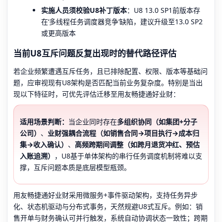
实施人员须校验U8补丁版本
：U8 13.0 SP1前版本存
在‘多线程任务调度器竞争’缺陷，建议升级至13.0 SP2
或更高版本
当前U8互斥问题反复出现时的替代路径评估
若企业频繁遭遇互斥任务，且已排除配置、权限、版本等基础问
题，应审视现有U8架构是否匹配当前业务复杂度。特别是当出
现以下特征时，可优先评估迁移至用友畅捷通好业财：
适用场景判断：
当企业同时存在
多组织协同（如集团+分子
公司）
、
业财强耦合流程（如销售合同→项目执行→成本归
集→收入确认）
、
高频跨期间调整（如跨月退货冲红、预估
入账追溯）
，U8基于单体架构的串行任务调度机制将难以支
撑，互斥问题本质是底层模型瓶颈。
用友畅捷通好业财采用微服务+事件驱动架构，支持任务异步
化、状态机驱动与分布式事务，天然规避U8式互斥。例如：销
售开单与财务确认可并行触发，系统自动协调状态一致性；跨期