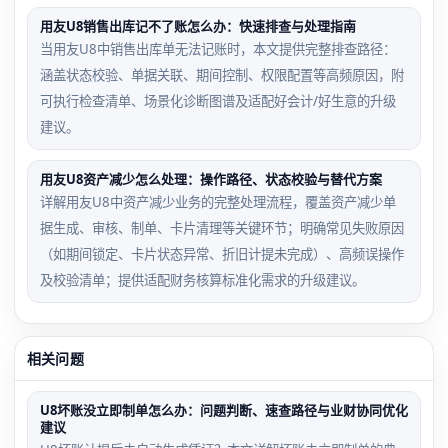
用友U8销售出库记不了账怎么办：快速排查与处理指南
当用友U8中销售出库单无法记账时，本文提供完整排查路径：
涵盖状态校验、单据关联、期间控制、权限配置等高频原因，附
可执行检查清单、场景化诊断图谱及适配好会计/好生意的升级
建议。
用友U8资产减少怎么处理：操作路径、状态校验与替代方案
详解用友U8中资产减少业务的完整处理流程，覆盖资产减少单
据生成、审核、制单、卡片清理等关键环节；明确常见失败原因
（如期间锁定、卡片状态异常、折旧计提未完成）、高频误操作
及校验清单；提供适配财务核算标准化需求的升级建议。
相关问题
U8坏账没立即制单怎么办：问题判断、速查路径与业财协同优化
建议