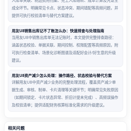
入库单关联、制造费用归集、完工入库结转、成本计算及凭证生
成全环节。明确常见卡点、状态冲突、期间错配等高频问题，并
提供可执行校验清单与替代方案建议。
用友U8销售出库记不了账怎么办：快速排查与处理指南
当用友U8中销售出库单无法记账时，本文提供完整排查路径：
涵盖状态校验、单据关联、期间控制、权限配置等高频原因，附
可执行检查清单、场景化诊断图谱及适配好会计/好生意的升级
建议。
用友U8资产减少怎么处理：操作路径、状态校验与替代方案
详解用友U8中资产减少业务的完整处理流程，覆盖资产减少单
据生成、审核、制单、卡片清理等关键环节；明确常见失败原因
（如期间锁定、卡片状态异常、折旧计提未完成）、高频误操作
及校验清单；提供适配财务核算标准化需求的升级建议。
相关问题