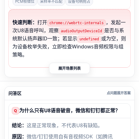
PCM帧错位
采样率不匹配
设备句柄抢占
快速判断：
打开
，发起一
chrome://webrtc-internals
次U8语音呼叫，观察
是否与系
audioOutputDeviceId
统默认扬声器ID一致；若显示
或为空，则
undefined
为设备枚举失败，立即检查Windows音频权限与组
策略。
展开场景列表
问答区
为什么只有U8语音破音，微信和钉钉都正常？
Q
结论：
这是正常现象，不代表U8有缺陷。
原因：
微信/钉钉使用自有音视频SDK（如腾讯