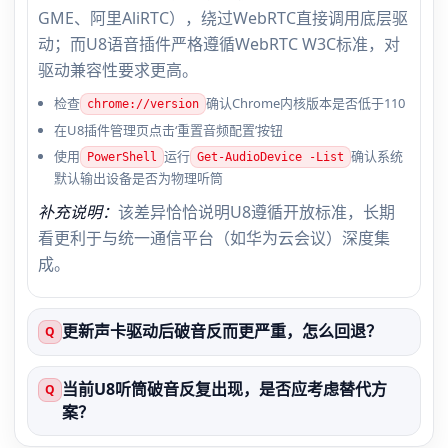
GME、阿里AliRTC），绕过WebRTC直接调用底层驱
动；而U8语音插件严格遵循WebRTC W3C标准，对
驱动兼容性要求更高。
检查
确认Chrome内核版本是否低于110
chrome://version
在U8插件管理页点击‘重置音频配置’按钮
使用
运行
确认系统
PowerShell
Get-AudioDevice -List
默认输出设备是否为物理听筒
补充说明：
该差异恰恰说明U8遵循开放标准，长期
看更利于与统一通信平台（如华为云会议）深度集
成。
更新声卡驱动后破音反而更严重，怎么回退？
Q
当前U8听筒破音反复出现，是否应考虑替代方
Q
案？