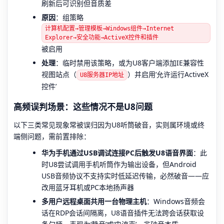
刷新后可识别但音质差
原因
：组策略
计算机配置→管理模板→Windows组件→Internet
Explorer→安全功能→ActiveX控件和插件
被启用
处理
：临时禁用该策略，或为U8客户端添加IE兼容性
视图站点（
）并启用‘允许运行ActiveX
U8服务器IP地址
控件’
高频误判场景：这些情况不是U8问题
以下三类常见现象常被误归因为U8听筒破音，实则属环境或终
端侧问题，需前置排除：
华为手机通过USB调试连接PC后触发U8语音界面
：此
时U8尝试调用手机听筒作为输出设备，但Android
USB音频协议不支持实时低延迟传输，必然破音——应
改用蓝牙耳机或PC本地扬声器
多用户远程桌面共用一台物理主机
：Windows音频会
话在RDP会话间隔离，U8语音插件无法跨会话获取设