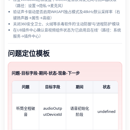
（路径：设置→隐私→麦克风）
验证声卡驱动是否启用WASAPI独占模式及48kHz默认采样率（右
键扬声器→属性→高级）
关闭360安全卫士、火绒等杀毒软件的‘主动防御’与‘进程防护’模块
在U8插件中心确认音视频组件状态为‘已启用且在线’（路径：系统
服务→插件中心）
问题定位模板
问题-目标字段-期间-状态-现象-下一步
问题
目标字段
期间
状态
chr
听筒全程破
audioOutp
语音初始化
undefined
int
音
utDeviceId
阶段
无