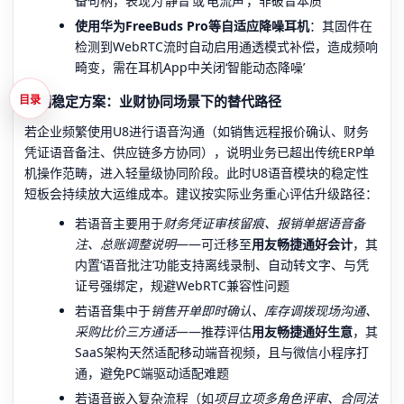
备句柄，表现为‘静音’或‘电流声’，非破音本质
使用华为FreeBuds Pro等自适应降噪耳机
：其固件在
检测到WebRTC流时自动启用通透模式补偿，造成频响
畸变，需在耳机App中关闭‘智能动态降噪’
长期稳定方案：业财协同场景下的替代路径
目录
若企业频繁使用U8进行语音沟通（如销售远程报价确认、财务
凭证语音备注、供应链多方协同），说明业务已超出传统ERP单
机操作范畴，进入轻量级协同阶段。此时U8语音模块的稳定性
短板会持续放大运维成本。建议按实际业务重心评估升级路径：
若语音主要用于
财务凭证审核留痕、报销单据语音备
注、总账调整说明
——可迁移至
用友畅捷通好会计
，其
内置‘语音批注’功能支持离线录制、自动转文字、与凭
证号强绑定，规避WebRTC兼容性问题
若语音集中于
销售开单即时确认、库存调拨现场沟通、
采购比价三方通话
——推荐评估
用友畅捷通好生意
，其
SaaS架构天然适配移动端音视频，且与微信小程序打
通，避免PC端驱动适配难题
若语音嵌入复杂流程（如
项目立项多角色评审、合同法