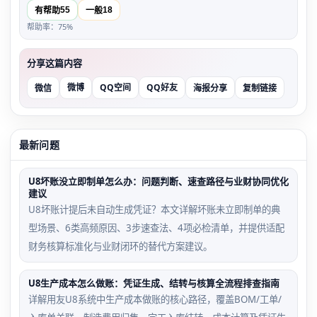
55
18
有帮助
一般
帮助率：75%
分享这篇内容
微博
QQ空间
QQ好友
微信
海报分享
复制链接
最新问题
U8坏账没立即制单怎么办：问题判断、速查路径与业财协同优化
建议
U8坏账计提后未自动生成凭证？本文详解坏账未立即制单的典
型场景、6类高频原因、3步速查法、4项必检清单，并提供适配
财务核算标准化与业财闭环的替代方案建议。
U8生产成本怎么做账：凭证生成、结转与核算全流程排查指南
详解用友U8系统中生产成本做账的核心路径，覆盖BOM/工单/