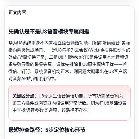
正文内容
先确认是不是U8语音模块专属问题
华为U8系统本身不内置独立语音通话功能，所谓“听筒破音”实际
指向两类集成场景：一是U8与华为云会议/WeLink插件联动时的
外放/听筒切换异常；二是U8内嵌WebRTC组件调用本地音频设
备失败导致的采集失真。请优先排除非U8原生模块干扰——若
微信、钉钉、系统录音机均正常，则问题大概率出在U8客户端
对音频API的调用链路中。
关键区分点：
U8无原生语音通话功能，所有‘听筒破音’均为
第三方插件或浏览器内核调用异常所致。切勿在U8基础设置
中查找‘语音参数’类选项，该路径不存在。
最短排查路径：5步定位核心环节