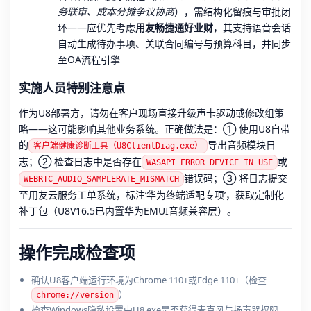
务联审、成本分摊争议协商
），需结构化留痕与审批闭
环——应优先考虑
用友畅捷通好业财
，其支持语音会话
自动生成待办事项、关联合同编号与预算科目，并同步
至OA流程引擎
实施人员特别注意点
作为U8部署方，请勿在客户现场直接升级声卡驱动或修改组策
略——这可能影响其他业务系统。正确做法是：① 使用U8自带
的
导出音频模块日
客户端健康诊断工具（U8ClientDiag.exe）
志；② 检查日志中是否存在
或
WASAPI_ERROR_DEVICE_IN_USE
错误码；③ 将日志提交
WEBRTC_AUDIO_SAMPLERATE_MISMATCH
至用友云服务工单系统，标注‘华为终端适配专项’，获取定制化
补丁包（U8V16.5已内置华为EMUI音频兼容层）。
操作完成检查项
确认U8客户端运行环境为Chrome 110+或Edge 110+（检查
）
chrome://version
检查Windows隐私设置中U8.exe是否获得麦克风与扬声器权限