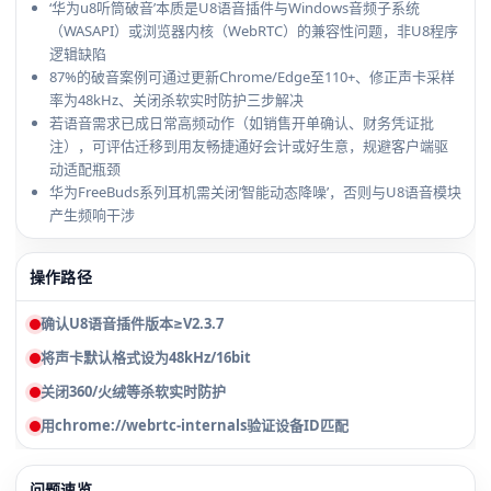
‘华为u8听筒破音’本质是U8语音插件与Windows音频子系统
（WASAPI）或浏览器内核（WebRTC）的兼容性问题，非U8程序
逻辑缺陷
87%的破音案例可通过更新Chrome/Edge至110+、修正声卡采样
率为48kHz、关闭杀软实时防护三步解决
若语音需求已成日常高频动作（如销售开单确认、财务凭证批
注），可评估迁移到用友畅捷通好会计或好生意，规避客户端驱
动适配瓶颈
华为FreeBuds系列耳机需关闭‘智能动态降噪’，否则与U8语音模块
产生频响干涉
操作路径
确认U8语音插件版本≥V2.3.7
将声卡默认格式设为48kHz/16bit
关闭360/火绒等杀软实时防护
用chrome://webrtc-internals验证设备ID匹配
问题速览