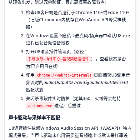
从现象出发，跳过冗余验证，直击高概率故障节点：
检查U8客户端是否运行于Chrome 110+或Edge 110+
（旧版Chromium内核存在WebAudio API降采样缺
陷）
在Windows设置→隐私→麦克风/扬声器中确认U8.exe
进程已获音频设备授权
打开U8语音插件管理页（路径：
），查看状态是否
系统服务→插件中心→音视频通信组件
为‘已启用且在线’
使用
页面捕获U8调用音
chrome://webrtc-internals
频流时的
audioOutputDeviceId
与
audioInputDeviceId
匹配状态
关闭杀毒软件实时防护（尤其360、火绒等会劫持
进程）后重试
audiodg.exe
声卡驱动与采样率不匹配
U8语音插件依赖Windows Audio Session API（WASAPI）独占
模式采集，当声卡驱动未启用‘高质量音频输出’或默认采样率设