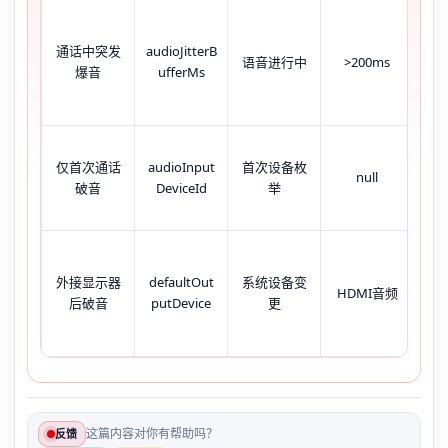
w
int
通话中突发
audioJitterB
语音进行中
>200ms
示
爆音
ufferMs
区
en
仅首次通话
audioInput
首次设备枚
null
Dev
破音
DeviceId
举
回
系
外接显示器
defaultOut
系统设备变
出
HDMI音频
后破音
putDevice
更
H
这篇内容对你有帮助吗？
反馈