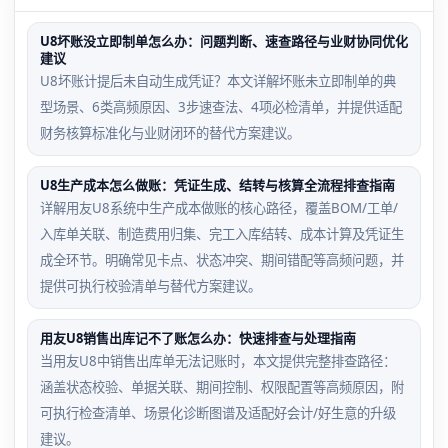
U8坏账没立即制单怎么办：问题判断、速查路径与业财协同优化
建议
U8坏账计提后未自动生成凭证？本文详解坏账未立即制单的典
型场景、6类高频原因、3步速查法、4项必检清单，并提供适配
财务核算标准化与业财闭环的替代方案建议。
U8生产成本怎么做账：凭证生成、结转与核算全流程排查指南
详解用友U8系统中生产成本做账的核心路径，覆盖BOM/工单/
入库单关联、制造费用归集、完工入库结转、成本计算及凭证生
成全环节。明确常见卡点、状态冲突、期间错配等高频问题，并
提供可执行校验清单与替代方案建议。
用友U8销售出库记不了账怎么办：快速排查与处理指南
当用友U8中销售出库单无法记账时，本文提供完整排查路径：
涵盖状态校验、单据关联、期间控制、权限配置等高频原因，附
可执行检查清单、场景化诊断图谱及适配好会计/好生意的升级
建议。