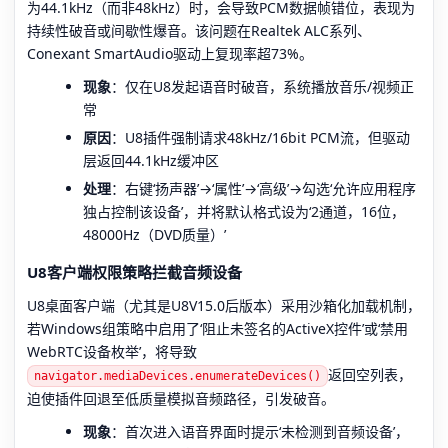
为44.1kHz（而非48kHz）时，会导致PCM数据帧错位，表现为
持续性破音或间歇性爆音。该问题在Realtek ALC系列、
Conexant SmartAudio驱动上复现率超73%。
现象
：仅在U8发起语音时破音，系统播放音乐/视频正
常
原因
：U8插件强制请求48kHz/16bit PCM流，但驱动
层返回44.1kHz缓冲区
处理
：右键‘扬声器’→‘属性’→‘高级’→勾选‘允许应用程序
独占控制该设备’，并将默认格式设为‘2通道，16位，
48000Hz（DVD质量）’
U8客户端权限策略拦截音频设备
U8桌面客户端（尤其是U8V15.0后版本）采用沙箱化加载机制，
若Windows组策略中启用了‘阻止未签名的ActiveX控件’或‘禁用
WebRTC设备枚举’，将导致
返回空列表，
navigator.mediaDevices.enumerateDevices()
迫使插件回退至低质量模拟音频路径，引发破音。
现象
：首次进入语音界面时提示‘未检测到音频设备’，