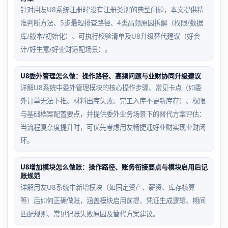
针对用友U8系统注册时‘没有注册类别’的典型问题，本文提供精
准判断方法、5步最短排查路径、4类高频原因拆解（权限/数据
库/版本/初始化）、可执行校验清单及U8升级替代建议（好会
计/好生意/好业财适配场景）。
U8委外管理怎么做：操作路径、高频问题与业财协同升级建议
详解U8系统中委外管理模块的核心操作步骤、常见卡点（如委
外订单无法下推、材料出库失败、完工入库不更新库存）、权限
与基础档案配置要点，并提供委外业务场景下的替代方案评估：
当流程复杂度提升时，可优先考虑用友畅捷通好业财实现业财闭
环。
U8增加模块怎么做账：操作路径、账务衔接要点与模块启用后记
账规范
详解用友U8系统中新增模块（如固定资产、薪资、库存核算
等）后如何正确做账，涵盖模块启用前提、凭证生成逻辑、期间
匹配规则、常见记账失败原因及替代方案建议。