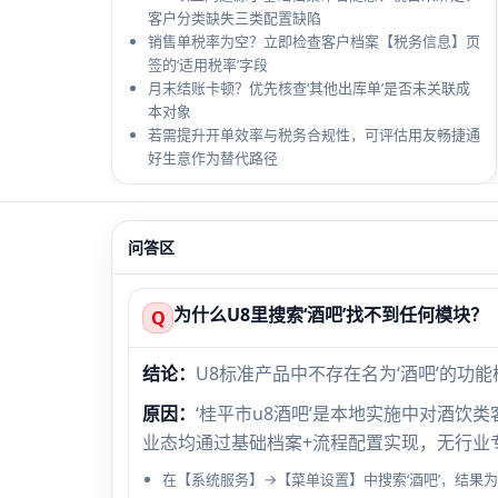
客户分类缺失三类配置缺陷
销售单税率为空？立即检查客户档案【税务信息】页
签的‘适用税率’字段
月末结账卡顿？优先核查‘其他出库单’是否未关联成
本对象
若需提升开单效率与税务合规性，可评估用友畅捷通
好生意作为替代路径
问答区
为什么U8里搜索‘酒吧’找不到任何模块？
Q
结论：
U8标准产品中不存在名为‘酒吧’的功
原因：
‘桂平市u8酒吧’是本地实施中对酒饮
业态均通过基础档案+流程配置实现，无行业
在【系统服务】→【菜单设置】中搜索‘酒吧’，结果