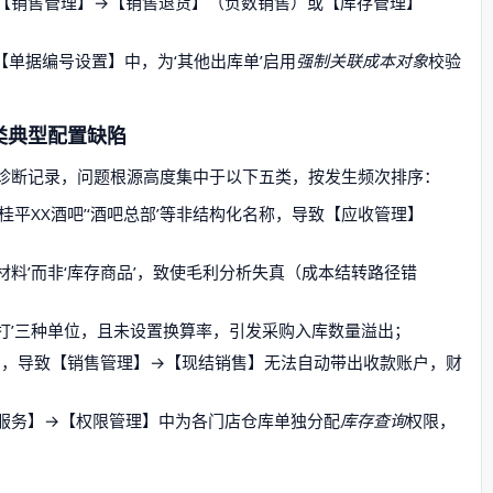
【销售管理】→【销售退货】（负数销售）或【库存管理】
单据编号设置】中，为‘其他出库单’启用
强制关联成本对象
校验
类典型配置缺陷
的现场诊断记录，问题根源高度集中于以下五类，按发生频次排序：
桂平XX酒吧’‘酒吧总部’等非结构化名称，导致【应收管理】
‘原材料’而非‘库存商品’，致使毛利分析失真（成本结转路径错
箱’‘打’三种单位，且未设置换算率，引发采购入库数量溢出；
为空，导致【销售管理】→【现结销售】无法自动带出收款账户，财
服务】→【权限管理】中为各门店仓库单独分配
库存查询
权限，