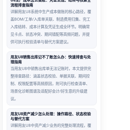
U8生产成本怎么做账：凭证生成、结转与核算全
流程排查指南
理员未给‘城北店
精酿啤酒未启批次，临
详解用友U8系统中生产成本做账的核心路径，覆
分配库存查询权
期酒水无法预警，月底
盖BOM/工单/入库单关联、制造费用归集、完工
店长登录后库存为
盘点发现整批过期报废
入库结转、成本计算及凭证生成全环节。明确常
见卡点、状态冲突、期间错配等高频问题，并提
供可执行校验清单与替代方案建议。
用友U8销售出库记不了账怎么办：快速排查与处
理指南
当用友U8中销售出库单无法记账时，本文提供完
整排查路径：涵盖状态校验、单据关联、期间控
制、权限配置等高频原因，附可执行检查清单、
场景化诊断图谱及适配好会计/好生意的升级建
议。
用友U8资产减少怎么处理：操作路径、状态校验
与替代方案
详解用友U8中资产减少业务的完整处理流程，覆