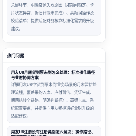
关键环节；明确常见失败原因（如期间锁定、卡
片状态异常、折旧计提未完成）、高频误操作及
校验清单；提供适配财务核算标准化需求的升级
建议。
热门问题
用友U8月底货到票未到怎么处理：标准操作路径
与业财协同方案
详解用友U8中‘货到票未到’业务场景的月末暂估处
理流程，覆盖采购入库、应付暂估、凭证生成、
期间结转全链路。明确判断标准、高频卡点、系
统配置要点，并提供向用友畅捷通好业财升级的
适配建议。
用友U8注册没有注册类别怎么解决：操作路径、