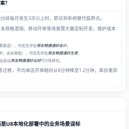
方案？
据分歧每月发生3次以上时，即达到系统替代临界点。
耗、多规格混销、移动开单等场景需大量定制开发，维护成本
票直连），可优先评估
用友畅捷通好会计
；
步、店长审批），可优先评估
用友畅捷通好生意
；
议启动
用友畅捷通好业财
可行性研究。
意迁移，平均单店开单耗时从8分钟降至1.2分钟，库存差异
而是U8本地化部署中的业务场景误标