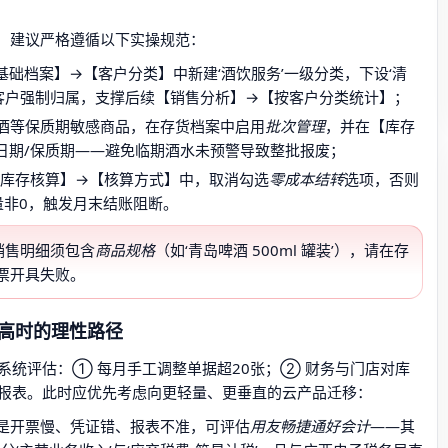
性，建议严格遵循以下实操规范：
础档案】→【客户分类】中新建‘酒饮服务’一级分类，下设‘清
，所有酒吧客户强制归属，支撑后续【销售分析】→【按客户分类统计】；
酒等保质期敏感商品，在存货档案中启用
批次管理
，并在【库存
日期/保质期——避免临期酒水未预警导致整批报废；
【库存核算】→【核算方式】中，取消勾选
零成本结转
选项，否则
量非0，触发月末结账阻断。
业销售明细须包含
商品规格
（如‘青岛啤酒 500ml 罐装’），请在存
票开具失败。
升高时的理性路径
系统评估：① 每月手工调整单据超20张；② 财务与门店对库
务申报表。此时应优先考虑向更轻量、更垂直的云产品迁移：
是开票慢、凭证错、报表不准，可评估
用友畅捷通好会计
——其