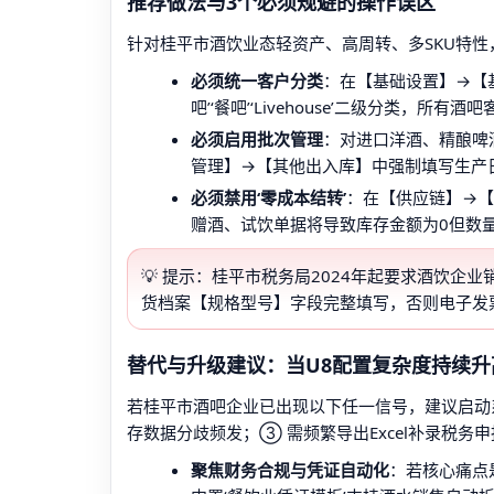
推荐做法与3个必须规避的操作误区
针对桂平市酒饮业态轻资产、高周转、多SKU特
必须统一客户分类
：在【基础设置】→【基
吧’‘餐吧’‘Livehouse’二级分类
必须启用批次管理
：对进口洋酒、精酿啤
管理】→【其他出入库】中强制填写生产
必须禁用‘零成本结转’
：在【供应链】→
赠酒、试饮单据将导致库存金额为0但数
💡 提示：桂平市税务局2024年起要求酒饮企
货档案【规格型号】字段完整填写，否则电子发
替代与升级建议：当U8配置复杂度持续
若桂平市酒吧企业已出现以下任一信号，建议启动
存数据分歧频发；③ 需频繁导出Excel补录税
聚焦财务合规与凭证自动化
：若核心痛点