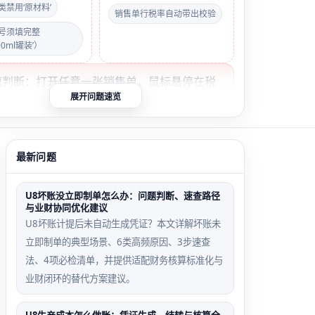
类禁用‘原材料’
销售单行税率自动带出校验
号须填完整
00ml罐装’）
快速判断：打开任意一张销售单，鼠标悬停在税
展开问题速览
—若显示‘未设置’或空白，即判定为税务字段
，需优先修复客户档案与存货税目绑定。
最新问题
分类误标场景
存货税目未绑定场景
U8坏账没立即制单怎么办：问题判断、速查路径
XX酒吧’归入‘制
洋酒存货档案未关联‘餐
与业财协同优化建议
户’，导致毛利分
饮服务’税目，销售单税
U8坏账计提后未自动生成凭证？本文详解坏账未
错成本结转路径
率列始终为空白
立即制单的典型场景、6类高频原因、3步速查
法、4项必检清单，并提供适配财务核算标准化与
业财闭环的替代方案建议。
店权限错配场景
批次管理缺失场景