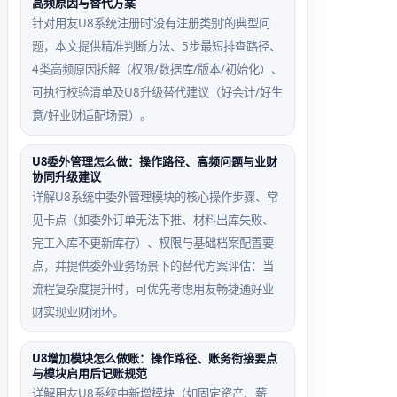
高频原因与替代方案
针对用友U8系统注册时‘没有注册类别’的典型问
题，本文提供精准判断方法、5步最短排查路径、
4类高频原因拆解（权限/数据库/版本/初始化）、
可执行校验清单及U8升级替代建议（好会计/好生
意/好业财适配场景）。
U8委外管理怎么做：操作路径、高频问题与业财
协同升级建议
详解U8系统中委外管理模块的核心操作步骤、常
见卡点（如委外订单无法下推、材料出库失败、
完工入库不更新库存）、权限与基础档案配置要
点，并提供委外业务场景下的替代方案评估：当
流程复杂度提升时，可优先考虑用友畅捷通好业
财实现业财闭环。
U8增加模块怎么做账：操作路径、账务衔接要点
与模块启用后记账规范
详解用友U8系统中新增模块（如固定资产、薪