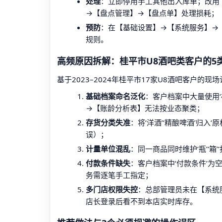
处理
：立即停用手工其他出入库单；改用
→【盘点管理】→【盘点单】处理损耗；
预防
：在【基础设置】→【系统服务】→【
规则。
高频原因拆解：桂平市U8酒吧类客户的5
基于2023–2024年桂平市17家U8酒吧客户
基础档案命名泛化
：客户档案中大量使用‘
→【账龄分析表】无法按业态聚类；
存货分类失准
：将‘洋酒’‘精酿啤酒’归入
误）；
计量单位混乱
：同一商品同时维护‘瓶’‘
付款条件缺失
：客户档案中‘付款条件’
务需逐笔手工指定；
多门店权限失控
：总部管理员未在【系统
店长登录后看不到本店实时库存。