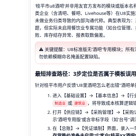
‘桂平市u8酒吧’并非用友官方发布的模块或版本
类企业（含清吧、餐吧、Livehouse等）在U
未做业务归类导致的内部沟通代称。典型表现为：
题，但实际未启用餐饮业专属功能（如台位管理、
败、库存结存异常、报表取数偏差。
⚠️ 关键提醒：U8标准版无‘酒吧’专用模块；所
勿依赖模糊命名掩盖配置缺陷。
最短排查路径：3步定位是否属于模板误
针对桂平市用户反馈‘U8里酒吧怎么老出错’‘酒吧
进入【基础设置】→【基本信息】→【行
或
，将导致成本核算逻辑
制造业
建筑业
打开【供应链】→【采购管理】→【采购
示‘酒吧专用版’或含非标字段（如‘台号’
在【总账】→【凭证填制】界面，录入一笔
存货跌价准备未启用’
或
‘客户[桂平XX酒吧