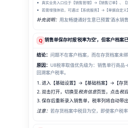
真实业务入口位于【销售管理】→【销售订单】、【
若需增强体验，可通过【系统服务】→【单据自定义】
补充说明：
用友畅捷通好生意已预置‘酒水销
销售单保存时报‘税率为空’，但客户档案
Q
结论：
问题不在客户档案，而在存货档案未绑
原因：
U8税率取值优先级为：销售单行商品
回溯客户税率。
进入【基础设置】→【基础档案】→【存货
双击打开，切换至
税务信息
页签，点击
税
保存后重新录入销售单，税率列将自动带
注意：
若存货档案中税目为空，即使客户税率