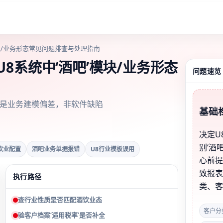
模块/业务形态常见问题排查与处理指南
8系统中‘酒吧’模块/业务形态
问题速览
质是业务建模偏差，非软件缺陷
基础
决定U
别‘酒
饮业配置
酒吧业务单据报错
U8行业模板误用
心前
致报
执行路径
类、
查行业性质是否匹配酒饮业态
客户分
验客户档案‘适用税率’是否补全