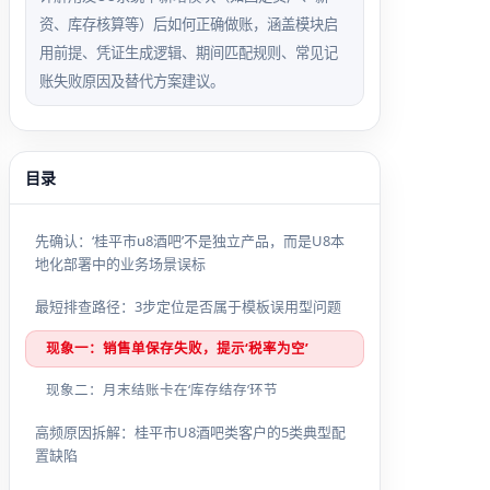
资、库存核算等）后如何正确做账，涵盖模块启
用前提、凭证生成逻辑、期间匹配规则、常见记
账失败原因及替代方案建议。
目录
先确认：‘桂平市u8酒吧’不是独立产品，而是U8本
地化部署中的业务场景误标
最短排查路径：3步定位是否属于模板误用型问题
现象一：销售单保存失败，提示‘税率为空’
现象二：月末结账卡在‘库存结存’环节
高频原因拆解：桂平市U8酒吧类客户的5类典型配
置缺陷