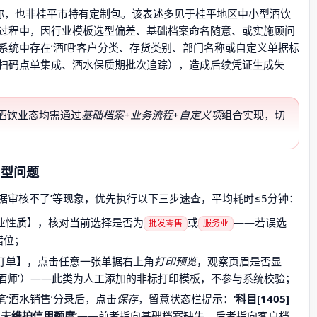
名称，也非桂平市特有定制包。该表述多见于桂平地区中小型酒饮
8实施过程中，因行业模板选型偏差、基础档案命名随意、或实施顾问
系统中存在‘酒吧’客户分类、存货类别、部门名称或自定义单据标
扫码点单集成、酒水保质期批次追踪），造成后续凭证生成失
有酒饮业态均需通过
基础档案+业务流程+自定义项
组合实现，切
用型问题
单据审核不了’等现象，优先执行以下三步速查，平均耗时≤5分钟：
业性质】，核对当前选择是否为
或
——若误选
批发零售
服务业
错位；
订单】，点击任意一张单据右上角
打印预览
，观察页眉是否显
‘调酒师’）——此类为人工添加的非标打印模板，不参与系统校验；
‘酒水销售’分录后，点击
保存
，留意状态栏提示：
‘科目[1405]
]未维护信用额度’
——前者指向基础档案缺失，后者指向客户档