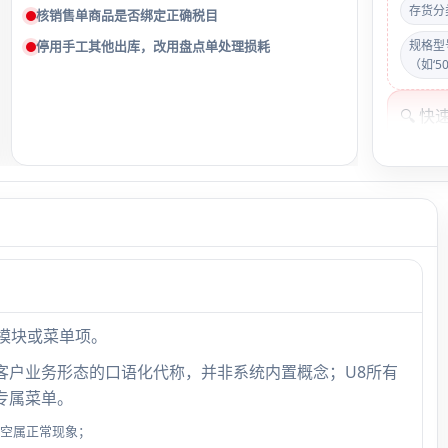
存货分
核销售单商品是否绑定正确税目
停用手工其他出库，改用盘点单处理损耗
规格型
（如‘5
🔍 
率列—
缺失
客户
将‘桂平
造业客
能模块或菜单项。
析取
类客户业务形态的口语化代称，并非系统内置概念；U8所有
专属菜单。
为空属正常现象；
多门