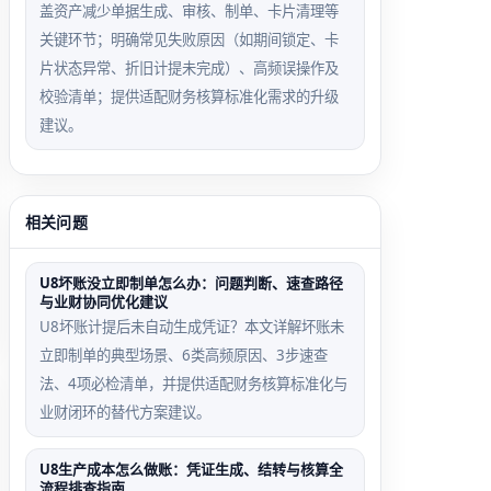
盖资产减少单据生成、审核、制单、卡片清理等
关键环节；明确常见失败原因（如期间锁定、卡
片状态异常、折旧计提未完成）、高频误操作及
校验清单；提供适配财务核算标准化需求的升级
建议。
相关问题
U8坏账没立即制单怎么办：问题判断、速查路径
与业财协同优化建议
U8坏账计提后未自动生成凭证？本文详解坏账未
立即制单的典型场景、6类高频原因、3步速查
法、4项必检清单，并提供适配财务核算标准化与
业财闭环的替代方案建议。
U8生产成本怎么做账：凭证生成、结转与核算全
流程排查指南