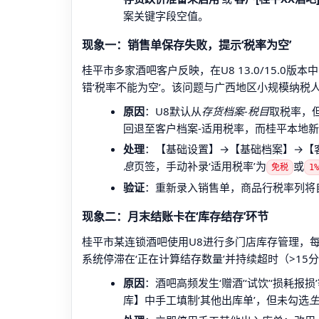
案关键字段空值。
现象一：销售单保存失败，提示‘税率为空’
桂平市多家酒吧客户反映，在U8 13.0/15.
错‘税率不能为空’。该问题与广西地区小规模纳税
原因
：U8默认从
存货档案-税目
取税率，但
回退至客户档案-适用税率，而桂平本地
处理
：【基础设置】→【基础档案】→【
息
页签，手动补录‘适用税率’为
或
免税
1%
验证
：重新录入销售单，商品行税率列将
现象二：月末结账卡在‘库存结存’环节
桂平市某连锁酒吧使用U8进行多门店库存管理，
系统停滞在‘正在计算结存数量’并持续超时（>15
原因
：酒吧高频发生‘赠酒’‘试饮’‘损耗
库】中手工填制‘其他出库单’，但未勾选