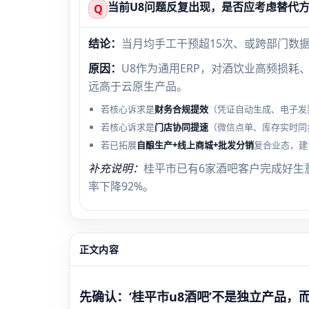
当前U8问题反复出现，是否应考虑替代
Q
结论：
当月均手工干预超15次、或跨部门数
原因：
U8作为通用ERP，对酒饮业高频损
远高于云原生产品。
若核心诉求是
财务合规提效
（凭证自动生成、电子发
若核心诉求是
门店协同提速
（微信点单、库存实时同
若已拓展
自酿生产+线上商城+批发分销
复合业态，建
补充说明：
桂平市已有6家酒吧客户完成好生
率下降92%。
正文内容
先确认：‘桂平市u8酒吧’不是独立产品，