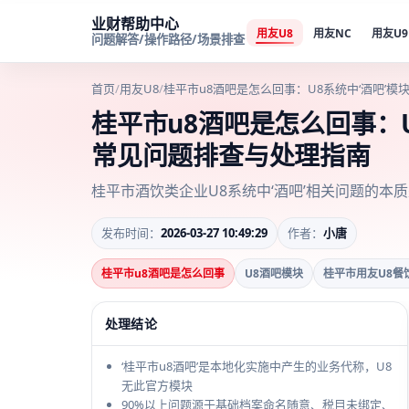
业财帮助中心
用友U8
用友NC
用友U9
问题解答/操作路径/场景排查
首页
/
用友U8
/
桂平市u8酒吧是怎么回事：U8系统中‘酒吧’
桂平市u8酒吧是怎么回事：U
常见问题排查与处理指南
桂平市酒饮类企业U8系统中‘酒吧’相关问题的本
发布时间：
2026-03-27 10:49:29
作者：
小唐
桂平市u8酒吧是怎么回事
U8酒吧模块
桂平市用友U8餐
处理结论
‘桂平市u8酒吧’是本地化实施中产生的业务代称，U8
无此官方模块
90%以上问题源于基础档案命名随意、税目未绑定、