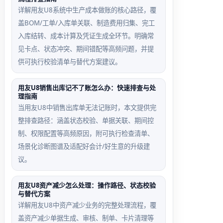
详解用友U8系统中生产成本做账的核心路径，覆
盖BOM/工单/入库单关联、制造费用归集、完工
入库结转、成本计算及凭证生成全环节。明确常
见卡点、状态冲突、期间错配等高频问题，并提
供可执行校验清单与替代方案建议。
用友U8销售出库记不了账怎么办：快速排查与处
理指南
当用友U8中销售出库单无法记账时，本文提供完
整排查路径：涵盖状态校验、单据关联、期间控
制、权限配置等高频原因，附可执行检查清单、
场景化诊断图谱及适配好会计/好生意的升级建
议。
用友U8资产减少怎么处理：操作路径、状态校验
与替代方案
详解用友U8中资产减少业务的完整处理流程，覆
盖资产减少单据生成、审核、制单、卡片清理等