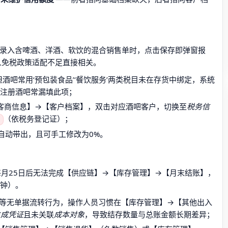
0版本中录入含啤酒、洋酒、软饮的混合销售单时，点击保存即弹窗报
人免税政策适配不足直接相关。
酒吧常用‘预包装食品’‘餐饮服务’两类税目未在存货中绑定，系统
新注册酒吧常漏填此项；
客商信息】→【客户档案】，双击对应酒吧客户，切换至
税务信
（依税务登记证）；
自动带出，且可手工修改为0%。
每月25日后无法完成【供应链】→【库存管理】→【月末结账】，
分钟）。
报损’等无单据流转行为，操作人员习惯在【库存管理】→【其他出入
生成凭证
且未关联
成本对象
，导致结存数量与总账金额长期差异；