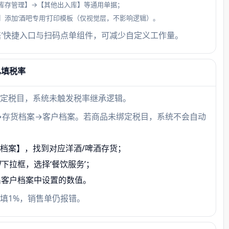
库存管理】→【其他出入库】等通用单据；
总部管
添加‘酒吧专用’打印模板（仅视觉层，不影响逻辑）。
仓库’
售’快捷入口与扫码点单组件，可减少自定义工作量。
限，
0
已填税率
定税目，系统未触发税率继承逻辑。
→存货档案→客户档案。若商品未绑定税目，系统不会自动
档案】，找到对应洋酒/啤酒存货；
目
下拉框，选择‘餐饮服务’；
出客户档案中设置的数值。
填1%，销售单仍报错。