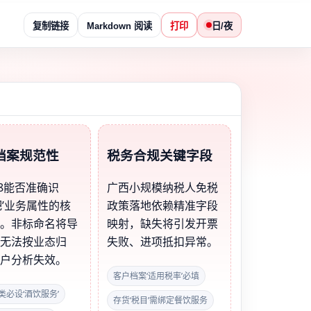
复制链接
Markdown 阅读
打印
日/夜
档案规范性
税务合规关键字段
8能否准确识
广西小规模纳税人免税
吧’业务属性的核
政策落地依赖精准字段
提。非标命名将导
映射，缺失将引发开票
表无法按业态归
失败、进项抵扣异常。
客户分析失效。
客户档案‘适用税率’必填
类必设‘酒饮服务’
存货‘税目’需绑定餐饮服务