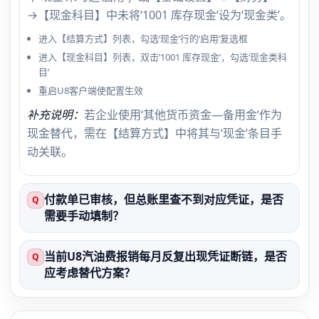
→【现金科目】中未将‘1001 库存现金’设为‘现金类’。
进入【结算方式】列表，勾选‘现金’行的‘启用’复选框
进入【现金科目】列表，双击‘1001 库存现金’，勾选‘现金类科
目’
重启U8客户端使配置生效
补充说明：
若企业使用‘其他货币资金—备用金’作为
现金替代，需在【结算方式】中将其与‘现金’条目手
动关联。
付款单已审核，但总账里查不到对应凭证，是否
Q
需要手动填制？
当前U8汽油费报销每月反复出现凭证断链，是否
Q
应考虑替代方案？