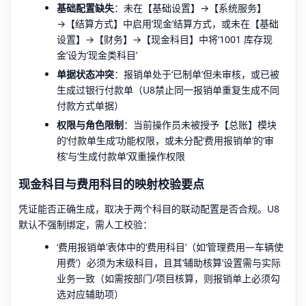
基础配置缺失
：未在【基础设置】→【系统服务】
→【结算方式】中启用‘现金’结算方式，或未在【基础
设置】→【财务】→【现金科目】中将‘1001 库存现
金’设为‘现金类科目’
单据状态冲突
：报销单处于‘已制单’但未审核，或已被
生成过银行付款单（U8禁止同一报销单重复生成不同
付款方式单据）
权限与角色限制
：当前操作员未被授予【总账】模块
的‘付款单生成’功能权限，或未分配‘费用报销单’的‘审
核’与‘生成付款单’双重操作权限
现金科目与费用科目的映射校验要点
凭证能否正确生成，取决于两个科目的联动配置是否合规。U8
默认不强制绑定，需人工校验：
‘费用报销单’表体中的‘费用科目’（如‘管理费用—车辆使
用费’）必须为末级科目，且其‘辅助核算’设置需与实际
业务一致（如需按部门/项目核算，则报销单上必须勾
选对应辅助项）