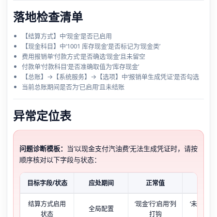
落地检查清单
【结算方式】中‘现金’是否已启用
【现金科目】中‘1001 库存现金’是否标记为‘现金类’
费用报销单‘付款方式’是否确选‘现金’且未留空
付款单‘付款科目’是否准确取值为‘库存现金’
【总账】→【系统服务】→【选项】中‘报销单生成凭证’是否勾选
当前总账期间是否为‘已启用’且未结账
异常定位表
问题诊断模板：
当‘以现金支付汽油费’无法生成凭证时，请按
顺序核对以下字段与状态：
目标字段/状态
应处期间
正常值
异常现
结算方式启用
‘现金’行‘启用’列
‘未启用’
全局配置
状态
打钩
缺失