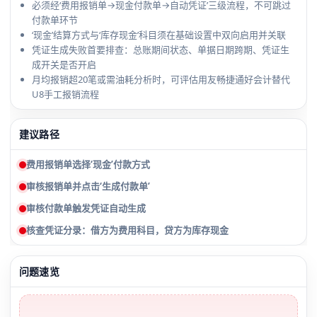
必须经‘费用报销单→现金付款单→自动凭证’三级流程，不可跳过
付款单环节
‘现金’结算方式与‘库存现金’科目须在基础设置中双向启用并关联
凭证生成失败首要排查：总账期间状态、单据日期跨期、凭证生
成开关是否开启
月均报销超20笔或需油耗分析时，可评估用友畅捷通好会计替代
U8手工报销流程
建议路径
费用报销单选择‘现金’付款方式
审核报销单并点击‘生成付款单’
审核付款单触发凭证自动生成
核查凭证分录：借方为费用科目，贷方为库存现金
问题速览