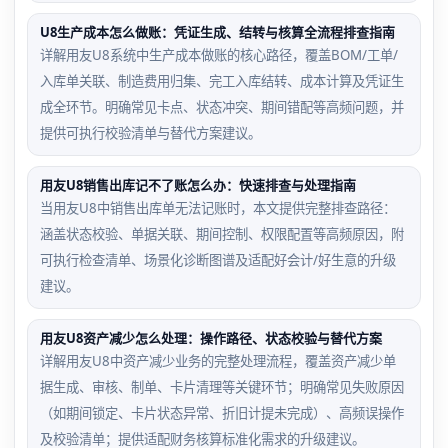
U8生产成本怎么做账：凭证生成、结转与核算全流程排查指南
详解用友U8系统中生产成本做账的核心路径，覆盖BOM/工单/
入库单关联、制造费用归集、完工入库结转、成本计算及凭证生
成全环节。明确常见卡点、状态冲突、期间错配等高频问题，并
提供可执行校验清单与替代方案建议。
用友U8销售出库记不了账怎么办：快速排查与处理指南
当用友U8中销售出库单无法记账时，本文提供完整排查路径：
涵盖状态校验、单据关联、期间控制、权限配置等高频原因，附
可执行检查清单、场景化诊断图谱及适配好会计/好生意的升级
建议。
用友U8资产减少怎么处理：操作路径、状态校验与替代方案
详解用友U8中资产减少业务的完整处理流程，覆盖资产减少单
据生成、审核、制单、卡片清理等关键环节；明确常见失败原因
（如期间锁定、卡片状态异常、折旧计提未完成）、高频误操作
及校验清单；提供适配财务核算标准化需求的升级建议。