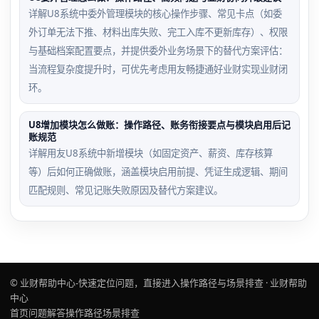
详解U8系统中委外管理模块的核心操作步骤、常见卡点（如委
外订单无法下推、材料出库失败、完工入库不更新库存）、权限
与基础档案配置要点，并提供委外业务场景下的替代方案评估：
当流程复杂度提升时，可优先考虑用友畅捷通好业财实现业财闭
环。
U8增加模块怎么做账：操作路径、账务衔接要点与模块启用后记
账规范
详解用友U8系统中新增模块（如固定资产、薪资、库存核算
等）后如何正确做账，涵盖模块启用前提、凭证生成逻辑、期间
匹配规则、常见记账失败原因及替代方案建议。
© 业财帮助中心-快速定位问题，直接进入操作路径与场景排查 · 业财帮助
中心
首页
问题解答
操作路径
场景排查