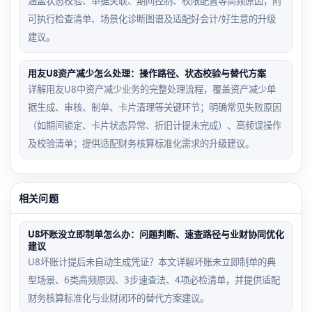
涵盖状态校验、单据关联、期间控制、权限配置等高频原因，附
可执行检查清单、场景化诊断图谱及适配好会计/好生意的升级
建议。
用友U8资产减少怎么处理：操作路径、状态校验与替代方案
详解用友U8中资产减少业务的完整处理流程，覆盖资产减少单
据生成、审核、制单、卡片清理等关键环节；明确常见失败原因
（如期间锁定、卡片状态异常、折旧计提未完成）、高频误操作
及校验清单；提供适配财务核算标准化需求的升级建议。
相关问题
U8坏账没立即制单怎么办：问题判断、速查路径与业财协同优化
建议
U8坏账计提后未自动生成凭证？本文详解坏账未立即制单的典
型场景、6类高频原因、3步速查法、4项必检清单，并提供适配
财务核算标准化与业财闭环的替代方案建议。