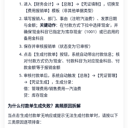
进入【财务会计】→【总账】→【凭证填制】，切换至
【费用报销单】模板（非其他单据类型）
填写报销人、部门、事由（注明‘汽油费’）、发票日期
与金额；
关键动作
：在‘付款方式’下拉中选择‘现金’，并
确保‘现金科目’已指定为‘库存现金’（1001）或已启用的
备用金科目
保存并审核报销单（状态变为‘已审核’）
点击【生成付款单】按钮，系统自动带出付款信息；核
对‘付款方式’仍为‘现金’、‘付款科目’为对应现金科目、‘付
款金额’等于报销金额
审核付款单后，系统自动触发【总账】→【凭证管理】
→【凭证生成】，生成分录：
借：管理费用/销售费用—汽油费
贷：库存现金
为什么付款单生成失败？高频原因拆解
当点击‘生成付款单’无响应或提示‘无法生成付款单’时，请按以下
三类原因逐项排查：