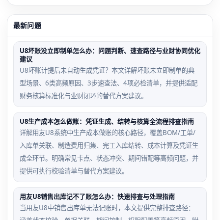
最新问题
U8坏账没立即制单怎么办：问题判断、速查路径与业财协同优化
建议
U8坏账计提后未自动生成凭证？本文详解坏账未立即制单的典
型场景、6类高频原因、3步速查法、4项必检清单，并提供适配
财务核算标准化与业财闭环的替代方案建议。
U8生产成本怎么做账：凭证生成、结转与核算全流程排查指南
详解用友U8系统中生产成本做账的核心路径，覆盖BOM/工单/
入库单关联、制造费用归集、完工入库结转、成本计算及凭证生
成全环节。明确常见卡点、状态冲突、期间错配等高频问题，并
提供可执行校验清单与替代方案建议。
用友U8销售出库记不了账怎么办：快速排查与处理指南
当用友U8中销售出库单无法记账时，本文提供完整排查路径：