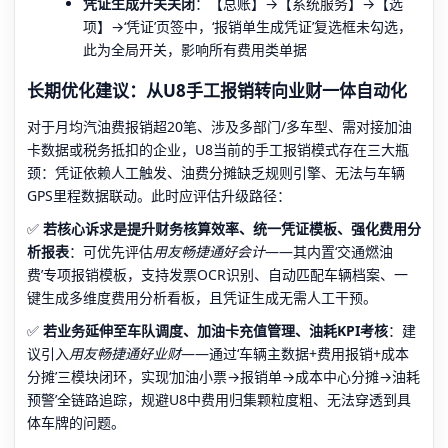
凭证生成开关关闭
：【总账】→【系统服务】→【选
项】→‘凭证’页签中，‘报销单生成凭证’复选框未勾选，
此为全局开关，影响所有费用类单据
长期优化建议：从U8手工报销转向业财一体自动化
对于月均汽油费报销超20笔、涉及多部门/多车型、需对接加油
卡数据或税务抵扣的企业，U8当前的手工报销模式存在三大瓶
颈：凭证依赖人工触发、油费分摊缺乏规则引擎、无法与车辆
GPS里程数据联动。此时应评估升级路径：
✅
若核心诉求是提升财务核算效率、统一凭证模板、强化费用分
析报表
：可优先评估
用友畅捷通好会计
——其内置‘交通燃油
费’专项报销模板，支持发票OCR识别、自动匹配车辆档案、一
键生成多维度费用分析看板，且凭证生成无需人工干预。
✅
若业务延伸至车队调度、加油卡充值管理、油耗KPI考核
：建
议引入
用友畅捷通好业财
——通过‘车辆主数据+费用报销+成本
分摊’三模块闭环，实现‘加油小票→报销单→成本中心分摊→油耗
预警’全链路追踪，规避U8中费用归集颗粒度粗、无法穿透到具
体车牌的问题。