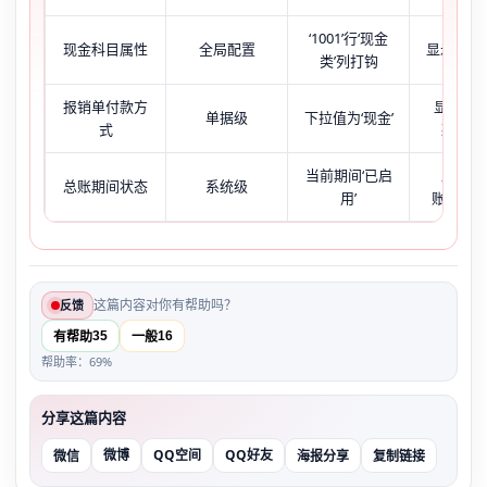
‘1001’行‘现金
现金科目属性
全局配置
显示‘否’
类’列打钩
报销单付款方
显示‘银
单据级
下拉值为‘现金’
式
款’或
当前期间‘已启
显示‘
总账期间状态
系统级
用’
账’或‘未
这篇内容对你有帮助吗？
反馈
35
16
有帮助
一般
帮助率：69%
分享这篇内容
微博
QQ空间
QQ好友
微信
海报分享
复制链接