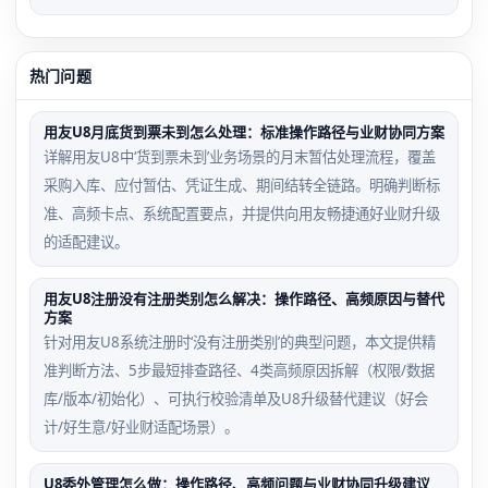
热门问题
用友U8月底货到票未到怎么处理：标准操作路径与业财协同方案
详解用友U8中‘货到票未到’业务场景的月末暂估处理流程，覆盖
采购入库、应付暂估、凭证生成、期间结转全链路。明确判断标
准、高频卡点、系统配置要点，并提供向用友畅捷通好业财升级
的适配建议。
用友U8注册没有注册类别怎么解决：操作路径、高频原因与替代
方案
针对用友U8系统注册时‘没有注册类别’的典型问题，本文提供精
准判断方法、5步最短排查路径、4类高频原因拆解（权限/数据
库/版本/初始化）、可执行校验清单及U8升级替代建议（好会
计/好生意/好业财适配场景）。
U8委外管理怎么做：操作路径、高频问题与业财协同升级建议