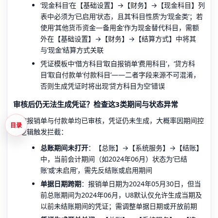
‘现金科目’在【基础设置】→【财务】→【现金科目】列
表中必须为‘已启用’状态，且其‘科目性质’为‘现金类’；若
使用‘其他货币资金—备用金’作为现金替代科目，需额
外在【基础设置】→【财务】→【结算方式】中将其
与‘现金’结算方式关联
凭证模板中‘借方科目’取自报销单‘费用科目’，‘贷方科
目’取自付款单‘付款科目’——二者字段来源不可混淆，
否则生成凭证时将出现‘贷方科目为空’错误
审核后仍无法生成凭证？检查这3类期间与状态异常
即使报销单与付款单均已审核，凭证仍未生成，大概率因期间控
目录
制逻辑触发拦截：
总账期间未打开
：【总账】→【系统服务】→【结账】
中，当前会计期间（如2024年06月）状态为‘已结
账’或‘未启用’，需先反结账或启用期间
单据日期跨期
：报销单日期为2024年05月30日，但当
前总账期间为2024年06月，U8默认仅允许生成当期及
以前未结账期间的凭证；需调整单据日期或开放前期