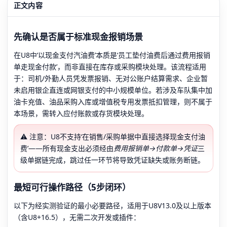
正文内容
先确认是否属于标准现金报销场景
在U8中‘以现金支付汽油费’本质是‘员工垫付油费后通过费用报销
单走现金付款’，而非直接在库存或采购模块处理。该流程适用
于：司机/外勤人员凭发票报销、无对公账户结算需求、企业暂
未启用银企直连或网银支付的中小规模单位。若涉及车队集中加
油卡充值、油品采购入库或增值税专用发票抵扣管理，则不属于
本场景，需转入应付账款或存货模块处理。
⚠️ 注意：U8不支持‘在销售/采购单据中直接选择现金支付油
费’——所有现金支出必须经由
费用报销单→付款单→凭证
三
级单据链完成，跳过任一环节将导致凭证缺失或账务断链。
最短可行操作路径（5步闭环）
以下为经实测验证的最小必要路径，适用于U8V13.0及以上版本
（含U8+16.5），无需二次开发或插件：