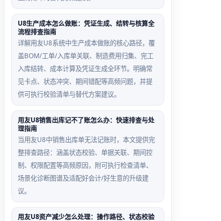
U8生产成本怎么做账：凭证生成、结转与核算全
期间错配
审核权限
流程排查指南
误判场景
越界回退
详解用友U8系统中生产成本做账的核心路径，覆
路径
盖BOM/工单/入库单关联、制造费用归集、完工
凭证日期
入库结转、成本计算及凭证生成全环节。明确常
为2024
凭证属A
见卡点、状态冲突、期间错配等高频问题，并提
年6月，
公司，当
供可执行校验清单与替代方案建议。
但当前打
前用户仅
开期间为
有B公司
用友U8销售出库记不了账怎么办：快速排查与处
2024年5
审核权，
理指南
月，系统
需联系管
当用友U8中销售出库单无法记账时，本文提供完
拒收
理员补充
整排查路径：涵盖状态校验、单据关联、期间控
数据权限
制、权限配置等高频原因，附可执行检查清单、
场景化诊断图谱及适配好会计/好生意的升级建
议。
用友U8资产减少怎么处理：操作路径、状态校验