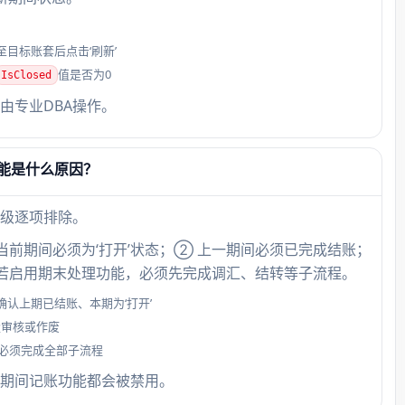
目标账套后点击‘刷新’
值是否为0
IsClosed
由专业DBA操作。
能是什么原因？
级逐项排除。
当前期间必须为‘打开’状态；② 上一期间必须已完成结账；
 若启用期末处理功能，必须先完成调汇、结转等子流程。
认上期已结账、本期为‘打开’
量审核或作废
必须完成全部子流程
期间记账功能都会被禁用。