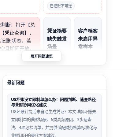
已记账不可逆
快速判断：打开【总
凭证摘要
客户档案
【凭证查询】，
缺失触发
未启用异
已记账’状态，若
场景
常样本
为空且期间开放，
明尚未执行记账；
展开问题速览
摘要字段
使用‘应
果存在但余额异
留空或仅
收账
需立即运行【对
含空格，
款’科目
功能校验
最新问题
导致审核
但未勾选
按钮置灰
客户档
U8坏账没立即制单怎么办：问题判断、速查路径
案‘启
与业财协同优化建议
用’标
U8坏账计提后未自动生成凭证？本文详解坏账未
识，保存
立即制单的典型场景、6类高频原因、3步速查
失败
法、4项必检清单，并提供适配财务核算标准化与
业财闭环的替代方案建议。