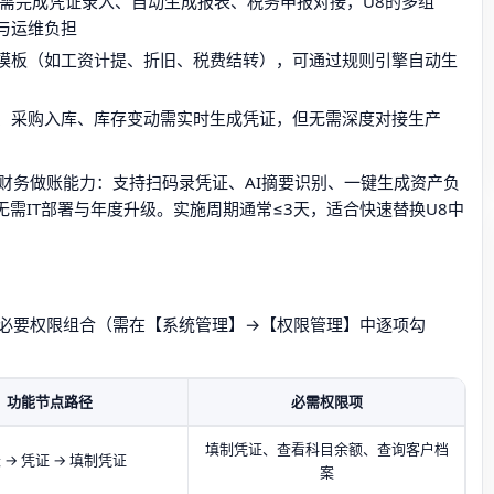
需完成凭证录入、自动生成报表、税务申报对接，U8的多组
与运维负担
定模板（如工资计提、折旧、税费结转），可通过规则引擎自动生
、采购入库、库存变动需实时生成凭证，但无需深度对接生产
财务做账能力：支持扫码录凭证、AI摘要识别、一键生成资产负
无需IT部署与年度升级。实施周期通常≤3天，适合快速替换U8中
必要权限组合（需在【系统管理】→【权限管理】中逐项勾
功能节点路径
必需权限项
填制凭证、查看科目余额、查询客户档
 → 凭证 → 填制凭证
案