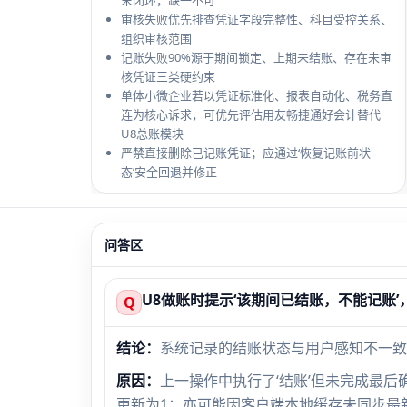
末闭环，缺一不可
审核失败优先排查凭证字段完整性、科目受控关系、
组织审核范围
记账失败90%源于期间锁定、上期未结账、存在未审
核凭证三类硬约束
单体小微企业若以凭证标准化、报表自动化、税务直
连为核心诉求，可优先评估用友畅捷通好会计替代
U8总账模块
严禁直接删除已记账凭证；应通过‘恢复记账前状
态’安全回退并修正
问答区
U8做账时提示‘该期间已结账，不能记账
Q
结论：
系统记录的结账状态与用户感知不一致
原因：
上一操作中执行了‘结账’但未完成最后
更新为1；亦可能因客户端本地缓存未同步最