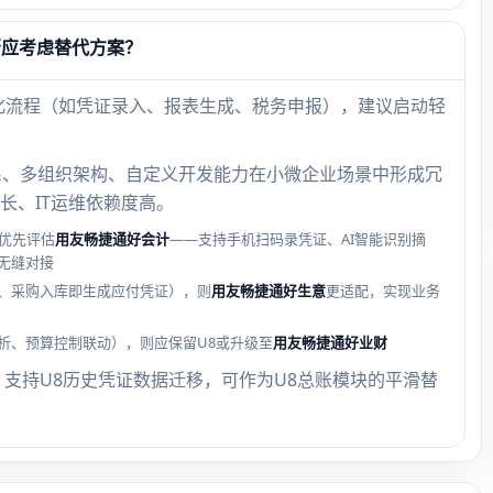
否应考虑替代方案？
化流程（如凭证录入、报表生成、税务申报），建议启动轻
体系、多组织架构、自定义开发能力在小微企业场景中形成冗
长、IT运维依赖度高。
优先评估
用友畅捷通好会计
——支持手机扫码录凭证、AI智能识别摘
无缝对接
、采购入库即生成应付凭证），则
用友畅捷通好生意
更适配，实现业务
析、预算控制联动），则应保留U8或升级至
用友畅捷通好业财
，支持U8历史凭证数据迁移，可作为U8总账模块的平滑替