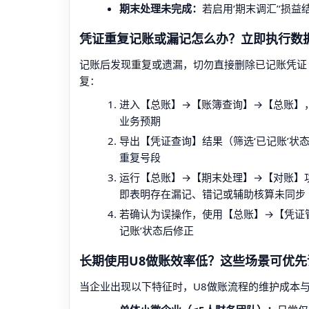
期末处理未完成：
若启用‘期末调汇’‘损
凭证重复记账或漏记怎么办？立即执行数
记账后发现重复或遗漏，切勿直接删除已记账凭证
复：
进入【总账】→【账簿查询】→【总账】，
业务预期
导出【凭证查询】结果（筛选‘已记账’状
重复号段
运行【总账】→【期末处理】→【对账】功
即表明存在漏记、错记或辅助核算未同步
若确认为误操作，使用【总账】→【凭证
记账’状态后修正
长期使用U8做账效率低？这些场景可优
当企业出现以下特征时，U8做账流程的维护成本