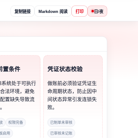
复制链接
Markdown 阅读
打印
日/夜
前置条件
凭证状态校验
8系统处于可执行
做账前必须验证凭证生
的合法环境，避免
命周期状态，防止因中
础配置缺失导致流
间状态异常引发连锁失
断。
败。
放
权限完备
已制单未审核
板启用
已审核未记账