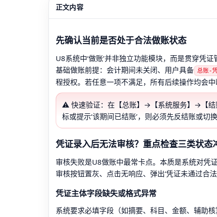
正文内容
先确认当前是否处于合法做账状态
U8系统中‘做账’并非独立功能模块，而是贯穿凭
基础做账前提：会计期间未关闭、用户具备
总账-
程授权。若任意一项不满足，所有后续操作均会中
⚠️ 快速验证：在【总账】→【系统服务】→【结
标或提示‘该期间已结账’，则必须先反结账或切
凭证录入后无法审核？重点检查三类状态
审核失败是U8做账中最常卡点。本质是系统对凭
审核按钮置灰、点击无响应、弹出‘凭证未通过合法
凭证主体字段缺失或格式异常
系统要求必填字段（如摘要、科目、金额、辅助核