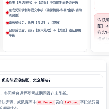
检查【系统服务】→【结账】中当前期间是否开放
完成凭证填制并提交审核（确保摘要/科目/金额/辅助
项完整）
🔍 
审核通过后，执行【凭证】→【记账】
账】→
记账成功后，运行【期末处理】→【对账】验证数据
筛选‘
平衡
结果
则说
若结
常，
账】
’，但实际还没结账，怎么解决？
，多因后台进程残留或期间缓存未刷新。
确认步骤；或数据库中
表的
字段被异常
GL_Period
IsClosed
新期间状态。