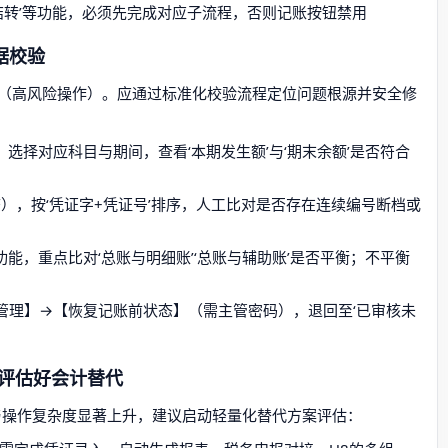
益结转’等功能，必须先完成对应子流程，否则记账按钮禁用
据校验
（高风险操作）。应通过标准化校验流程定位问题根源并安全修
选择对应科目与期间，查看‘本期发生额’与‘期末余额’是否符合
态），按‘凭证字+凭证号’排序，人工比对是否存在连续编号断档或
能，重点比对‘总账与明细账’‘总账与辅助账’是否平衡；不平衡
管理】→【恢复记账前状态】（需主管密码），退回至‘已审核未
先评估好会计替代
与操作复杂度显著上升，建议启动轻量化替代方案评估：