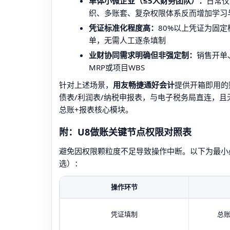
单体小微企业（≤5人财务团队）：
日常仅
织、多账套、复杂权限体系反而增加学习
凭证标准化程度高：
80%以上凭证为固
单，无需人工逐条填制
业财协同需求明确但非强定制：
销售开单
MRP或项目WBS
针对上述场景，
用友畅捷通好会计
提供开箱即用的
债表/利润表/纳税申报表，与电子税务局直连，且
总账+报表核心模块。
附：U8做账关键节点权限对照表
避免因权限颗粒度不足导致操作中断。以下为最小
选）：
操作环节
凭证填制
总账