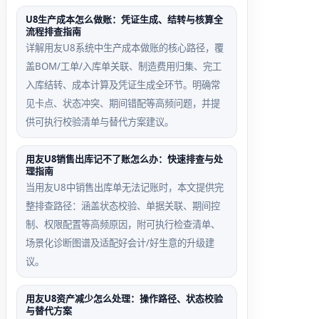
U8生产成本怎么做账：凭证生成、结转与核算全
流程排查指南
详解用友U8系统中生产成本做账的核心路径，覆
盖BOM/工单/入库单关联、制造费用归集、完工
入库结转、成本计算及凭证生成全环节。明确常
见卡点、状态冲突、期间错配等高频问题，并提
供可执行校验清单与替代方案建议。
用友U8销售出库记不了账怎么办：快速排查与处
理指南
当用友U8中销售出库单无法记账时，本文提供完
整排查路径：涵盖状态校验、单据关联、期间控
制、权限配置等高频原因，附可执行检查清单、
场景化诊断图谱及适配好会计/好生意的升级建
议。
用友U8资产减少怎么处理：操作路径、状态校验
与替代方案