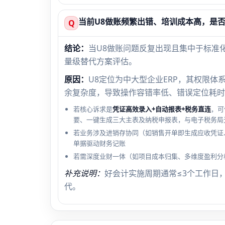
当前U8做账频繁出错、培训成本高，是
Q
结论：
当U8做账问题反复出现且集中于标准
量级替代方案评估。
原因：
U8定位为中大型企业ERP，其权限
余复杂度，导致操作容错率低、错误定位耗时
若核心诉求是
凭证高效录入+自动报表+税务直连
，可
要、一键生成三大主表及纳税申报表，与电子税务局
若业务涉及进销存协同（如销售开单即生成应收凭证
单据驱动财务记账
若需深度业财一体（如项目成本归集、多维度盈利分
补充说明：
好会计实施周期通常≤3个工作日
代。