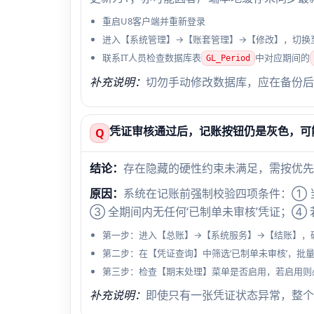
重启U8客户端并重新登录
进入【系统管理】→【账套管理】→【修改】，切换至
联系IT人员检查数据库表
中对应期间的
GL_Period
补充说明：
切勿手动修改数据库，应在备份后
凭证审核通过后，记账按钮仍是灰色，可
Q
结论：
存在隐藏的硬性约束未满足，需按优先
原因：
系统在记账前强制校验四项条件：① 
③ 全期间内无任何‘已制单未审核’凭证；④
第一步：进入【总账】→【系统服务】→【结账】，确
第二步：在【凭证查询】中筛选‘已制单未审核’，批
第三步：检查【期末处理】菜单是否启用，若启用则
补充说明：
即使只有一张凭证状态异常，整个