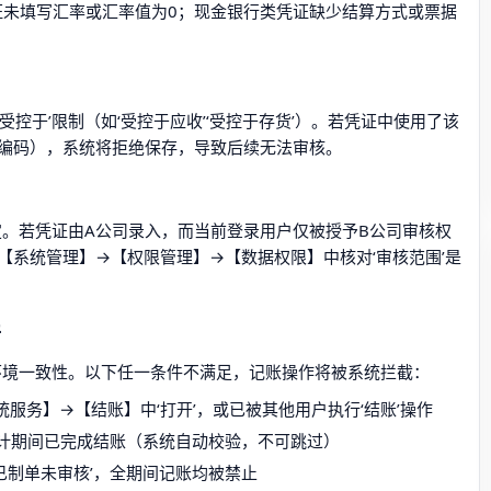
证未填写汇率或汇率值为0；现金银行类凭证缺少结算方式或票据
控于’限制（如‘受控于应收’‘受控于存货’）。若凭证中使用了该
编码），系统将拒绝保存，导致后续无法审核。
绑定。若凭证由A公司录入，而当前登录用户仅被授予B公司审核权
【系统管理】→【权限管理】→【数据权限】中核对‘审核范围’是
件
环境一致性。以下任一条件不满足，记账操作将被系统拦截：
服务】→【结账】中‘打开’，或已被其他用户执行‘结账’操作
计期间已完成结账（系统自动校验，不可跳过）
已制单未审核’，全期间记账均被禁止