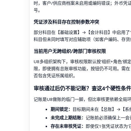
时，客户/供应商档案未启用或编码错误；外币凭
号。
凭证涉及科目存在控制参数冲突
部分科目在【基础设置】→【会计科目】中启用了‘受
科目但未同时填写对应辅助项（如客户编码、存货
当前用户无跨组织/跨部门审核权限
U8多组织架构下，审核权限默认按‘组织+角色’
限，即使拥有总账审核功能，按钮仍不可用。需在
否包含凭证所属组织。
审核通过后仍不能记账？查这4个硬性条
记账是U8做账的临门一脚，但比审核更依赖全局
期间锁定：
目标期间未在【总账】→【系统
未完成上期结账：
记账前必须确保上一会
存在未审核凭证：
即使仅1张凭证状态为‘