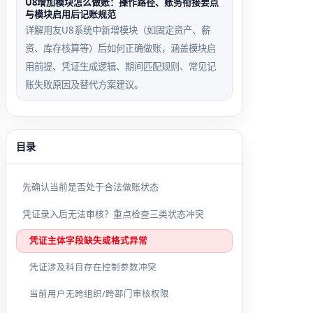
U8增加模块怎么做账：操作路径、账务衔接要点
与模块启用后记账规范
详解用友U8系统中新增模块（如固定资产、薪
资、库存核算等）后如何正确做账，涵盖模块启
用前提、凭证生成逻辑、期间匹配规则、常见记
账失败原因及替代方案建议。
目录
先确认当前是否处于合法做账状态
凭证录入后无法审核？重点检查三类状态冲突
凭证主体字段缺失或格式异常
凭证涉及科目存在控制参数冲突
当前用户无跨组织/跨部门审核权限