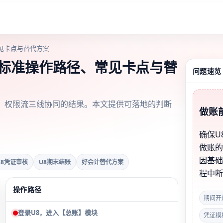
见卡点与替代方案
：标准操作路径、常见卡点与替
问题速览
、权限流三线协同的结果。本文提供可落地的判断
做账
确保U
做账
因基
U8凭证审核
U8期末结账
好会计替代方案
程中
操作路径
期间开
登录U8，进入【总账】模块
凭证模