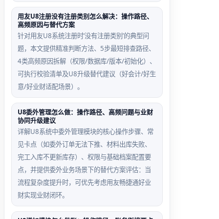
用友U8注册没有注册类别怎么解决：操作路径、
高频原因与替代方案
针对用友U8系统注册时‘没有注册类别’的典型问
题，本文提供精准判断方法、5步最短排查路径、
4类高频原因拆解（权限/数据库/版本/初始化）、
可执行校验清单及U8升级替代建议（好会计/好生
意/好业财适配场景）。
U8委外管理怎么做：操作路径、高频问题与业财
协同升级建议
详解U8系统中委外管理模块的核心操作步骤、常
见卡点（如委外订单无法下推、材料出库失败、
完工入库不更新库存）、权限与基础档案配置要
点，并提供委外业务场景下的替代方案评估：当
流程复杂度提升时，可优先考虑用友畅捷通好业
财实现业财闭环。