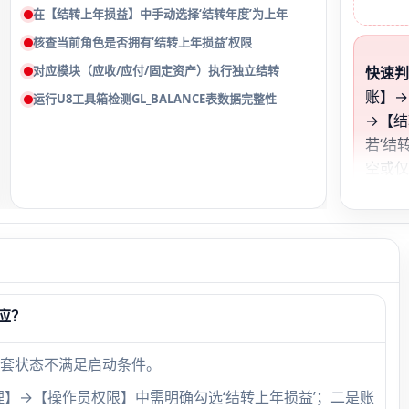
在【结转上年损益】中手动选择‘结转年度’为上年
核查当前角色是否拥有‘结转上年损益’权限
对应模块（应收/应付/固定资产）执行独立结转
快速
账】→
运行U8工具箱检测GL_BALANCE表数据完整性
→【结
若‘结
空或
100
盖上
但点击
应，9
结账
应？
套状态不满足启动条件。
理】→【操作员权限】中需明确勾选‘结转上年损益’；二是账