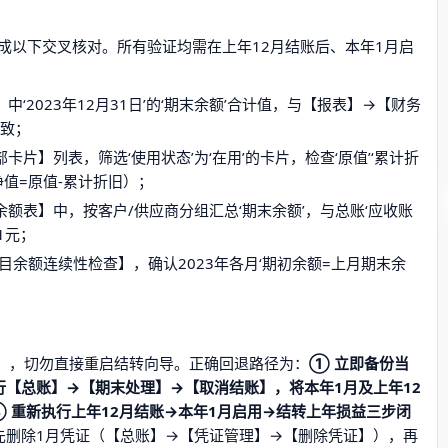
成以下交叉核对。所有验证均需在上年12月结账后、本年1月启
‘2023年12月31日’的‘期末余额’合计值，与【报表】→【财务
一致；
片】列表，筛选‘使用状态’为‘在用’的卡片，检查‘原值’‘累计折
净值=原值-累计折旧）；
额表】中，按客户/供应商分组汇总‘期末余额’，与总账‘应收账
1元；
目余额连续性检查】，确认2023年各月‘期初余额=上月期末余
突’），切勿直接重启结转向导。正确回退路径为：
① 立即备份当
行【总账】→【期末处理】→【取消结账】，将本年1月及上年12
④ 重新执行上年12月结账→本年1月启用→结转上年损益三步闭
先删除1月凭证（【总账】→【凭证管理】→【删除凭证】），再