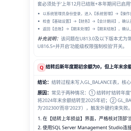
套必须处于‘上年12月已结账+本年期间已启
以系统管理员身份登录，进入【系统管理】→【操作员
检查【基础设置】→【财务】→【会计期间】，确认
返回【总账】→【期末处理】→【期末结账】，确认上
补充说明：
该问题在U813.0及以下版本尤
U816.5+并开启‘功能级权限强制校验’开关。
结转后新年度期初余额为0，但上年末余
Q
结论：
结转过程未写入GL_BALANCE表，
原因：
常见于两种情况：① 结转时‘结转年度’
将2024年末余额结转至2025年初；② GL_
为‘202300’而非‘2023’），触发外键约束失败
在【结转上年损益】界面，严格核对顶部‘当
使用SQL Server Management Stud