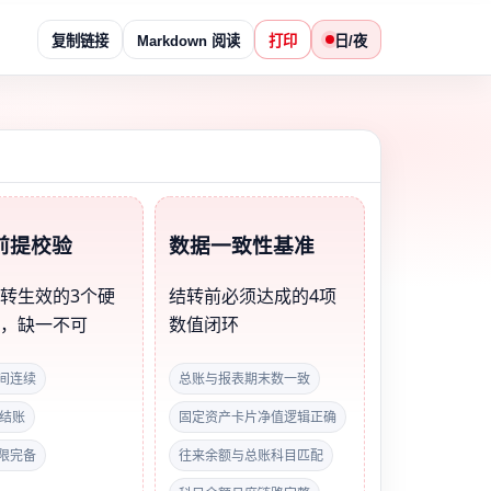
复制链接
Markdown 阅读
打印
日/夜
前提校验
数据一致性基准
转生效的3个硬
结转前必须达成的4项
件，缺一不可
数值闭环
间连续
总账与报表期末数一致
已结账
固定资产卡片净值逻辑正确
限完备
往来余额与总账科目匹配