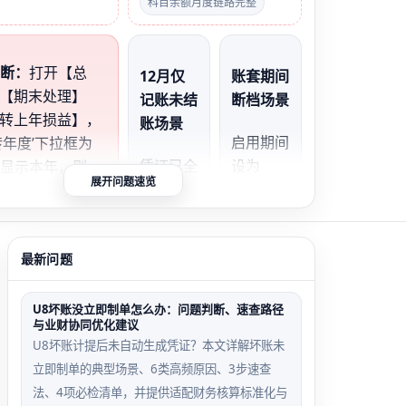
科目余额月度链路完整
判断：
打开【总
12月仅
账套期间
【期末处理】
记账未结
断档场景
转上年损益】，
账场景
启用期间
转年度’下拉框为
凭证已全
设为
仅显示本年，则
展开问题速览
部记账，
2023.01
%为账套期间未覆
但【期末
–
年；若下拉有上年
结账】界
2023.12
‘确定’后无反
面中12
，导致系
最新问题
0%为12月未真正
月状态
统无法识
。
为‘已记
别2024
U8坏账没立即制单怎么办：问题判断、速查路径
与业财协同优化建议
账’而
年1月为
U8坏账计提后未自动生成凭证？本文详解坏账未
非‘已结
有效期间
立即制单的典型场景、6类高频原因、3步速查
账’
法、4项必检清单，并提供适配财务核算标准化与