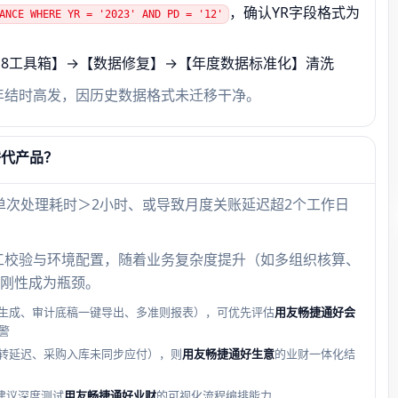
，确认YR字段格式为
ANCE WHERE YR = '2023' AND PD = '12'
U8工具箱】→【数据修复】→【年度数据标准化】清洗
年结时高发，因历史数据格式未迁移干净。
替代产品？
、单次处理耗时＞2小时、或导致月度关账延迟超2个工作日
工校验与环境配置，随着业务复杂度提升（如多组织核算、
刚性成为瓶颈。
生成、审计底稿一键导出、多准则报表），可优先评估
用友畅捷通好会
警
转延迟、采购入库未同步应付），则
用友畅捷通好生意
的业财一体化结
建议深度测试
用友畅捷通好业财
的可视化流程编排能力