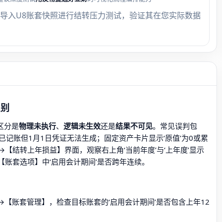
导入U8账套快照进行结转压力测试，验证其在您实际数据
识别
区分是
物理未执行
、
逻辑未生效
还是
结果不可见
。常见误判包
记账但1月1日凭证无法生成；固定资产卡片显示‘原值’为0或累
【结转上年损益】界面，观察右上角‘当前年度’与‘上年度’显示
账套选项】中‘启用会计期间’是否跨年连续。
【账套管理】，检查目标账套的‘启用会计期间’是否包含上年12