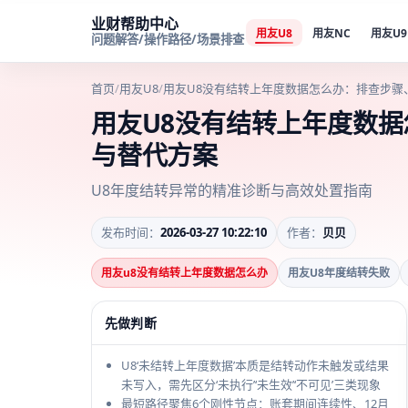
业财帮助中心
用友U8
用友NC
用友U9
问题解答/操作路径/场景排查
首页
/
用友U8
/
用友U8没有结转上年度数据怎么办：排查步骤
用友U8没有结转上年度数
与替代方案
U8年度结转异常的精准诊断与高效处置指南
发布时间：
2026-03-27 10:22:10
作者：
贝贝
用友u8没有结转上年度数据怎么办
用友U8年度结转失败
先做判断
U8‘未结转上年度数据’本质是结转动作未触发或结果
未写入，需先区分‘未执行’‘未生效’‘不可见’三类现象
最短路径聚焦6个刚性节点：账套期间连续性、12月