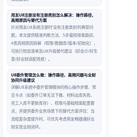
用友U8注册没有注册类别怎么解决：操作路径、
高频原因与替代方案
针对用友U8系统注册时‘没有注册类别’的典型问
题，本文提供精准判断方法、5步最短排查路径、
4类高频原因拆解（权限/数据库/版本/初始化）、
可执行校验清单及U8升级替代建议（好会计/好生
意/好业财适配场景）。
U8委外管理怎么做：操作路径、高频问题与业财
协同升级建议
详解U8系统中委外管理模块的核心操作步骤、常
见卡点（如委外订单无法下推、材料出库失败、
完工入库不更新库存）、权限与基础档案配置要
点，并提供委外业务场景下的替代方案评估：当
流程复杂度提升时，可优先考虑用友畅捷通好业
财实现业财闭环。