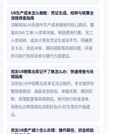
U8生产成本怎么做账：凭证生成、结转与核算全
流程排查指南
详解用友U8系统中生产成本做账的核心路径，覆
盖BOM/工单/入库单关联、制造费用归集、完工
入库结转、成本计算及凭证生成全环节。明确常
见卡点、状态冲突、期间错配等高频问题，并提
供可执行校验清单与替代方案建议。
用友U8销售出库记不了账怎么办：快速排查与处
理指南
当用友U8中销售出库单无法记账时，本文提供完
整排查路径：涵盖状态校验、单据关联、期间控
制、权限配置等高频原因，附可执行检查清单、
场景化诊断图谱及适配好会计/好生意的升级建
议。
用友U8资产减少怎么处理：操作路径、状态校验