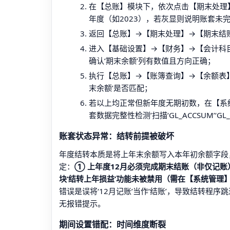
在【总账】模块下，依次点击【期末处理
年度（如2023），若灰显则说明账套未
返回【总账】→【期末处理】→【期末结账】
进入【基础设置】→【财务】→【会计科
确认‘期末余额’列有数值且方向正确；
执行【总账】→【账簿查询】→【余额表】，按‘
末余额’是否匹配；
若以上均正常但新年度无期初数，在【系
套数据完整性检测’扫描‘GL_ACCSUM’‘G
账套状态异常：结转前提被破坏
年度结转本质是将上年末余额写入本年初余额字段，
定：
① 上年度12月必须完成期末结账（非仅记账
块‘结转上年损益’功能未被禁用（需在【系统管
错误是误将‘12月记账’当作‘结账’，导致结转
无报错提示。
期间设置错配：时间维度断裂