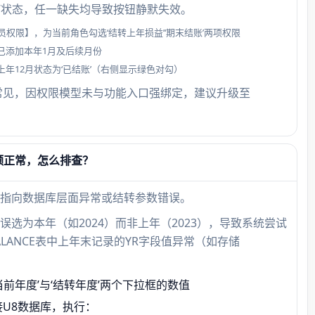
用’状态，任一缺失均导致按钮静默失效。
权限】，为当前角色勾选‘结转上年损益’‘期末结账’两项权限
已添加本年1月及后续月份
年12月状态为‘已结账’（右侧显示绿色对勾）
为常见，因权限模型未与功能入口强绑定，建议升级至
额正常，怎么排查？
核心指向数据库层面异常或结转参数错误。
误选为本年（如2024）而非上年（2023），导致系统尝试
BALANCE表中上年末记录的YR字段值异常（如存储
。
前年度’与‘结转年度’两个下拉框的数值
io连接U8数据库，执行：