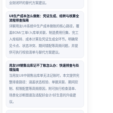
业财闭环的替代方案建议。
辅助核算
权限缺失
U8生产成本怎么做账：凭证生成、结转与核算全
流程排查指南
未同步场
触发失败
详解用友U8系统中生产成本做账的核心路径，覆
景
场景
盖BOM/工单/入库单关联、制造费用归集、完工
入库结转、成本计算及凭证生成全环节。明确常
总账结转
普通会计
见卡点、状态冲突、期间错配等高频问题，并提
完成，但
角色
供可执行校验清单与替代方案建议。
应收模块
无‘结转
未单独执
上年损
用友U8销售出库记不了账怎么办：快速排查与处
行【结转
益’权
理指南
上年】，
限，点击
当用友U8中销售出库单无法记账时，本文提供完
造成往来
按钮无响
整排查路径：涵盖状态校验、单据关联、期间控
明细账期
应且无任
制、权限配置等高频原因，附可执行检查清单、
初为空
何提示
场景化诊断图谱及适配好会计/好生意的升级建
议。