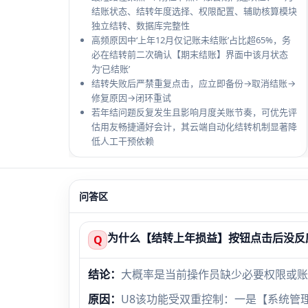
结账状态、结转年度选择、权限配置、辅助核算模块
独立结转、数据库完整性
高频原因中‘上年12月仅记账未结账’占比超65%，务
必在结转前二次确认【期末结账】界面中该月状态
为‘已结账’
结转失败后严禁重复点击，应立即备份→取消结账→
修复原因→闭环重试
若年结问题反复发生且影响月度关账节奏，可优先评
估用友畅捷通好会计，其云端自动化结转机制显著降
低人工干预依赖
问答区
为什么【结转上年损益】按钮点击后没反
Q
结论：
大概率是当前操作员缺少必要权限或账
原因：
U8该功能受双重控制：一是【系统管