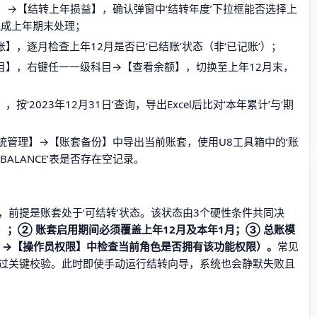
】→【结转上年损益】，确认弹窗中‘结转年度’下拉框能否选择上
完成上年期末处理；
，逐月检查上年12月是否已‘已结账’状态（非‘已记账’）；
目】，右键任一一级科目→【查看余额】，切换至上年12月末，
2023年12月31日’查询，导出Excel后比对‘本年累计’与‘期
统管理】→【账套备份】中导出当前账套，使用U8工具箱中的‘账
L_BALANCE’表是否存在空记录。
前提是账套处于‘可结转’状态。该状态由3个硬性条件共同决
）；② 账套启用期间必须覆盖上年12月及本年1月；③ 总账模
理】→【操作员权限】中检查当前角色是否拥有该功能权限）。
常见
程序跳过关键校验。此时即使手动运行结转向导，系统也会静默失败且