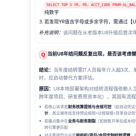
SELECT TOP 5 YR, PD, ACCT_CODE FROM GL_BAL
纯数字
若发现YR值含字母或多余字符，需通过【
补充说明：
该问题在从老版本U8升级后首次
当前U8年结问题反复出现，是否该考虑
Q
结论：
当年度结转需IT人员每年介入超3次
时，应启动替代方案评估。
原因：
U8本地部署架构对结转流程强依赖人
跨年度项目、研发费用资本化），其固有流程
若核心诉求是
财务核算提效与合规可控
（如自动凭证
计
，其云端年结支持预设规则+过程留痕+异常自动告
若痛点集中在
业务与财务割裂
（如销售开单后成本结
转引擎更匹配
对于集团型企业需
按组织/项目/合同定制结转逻辑
，