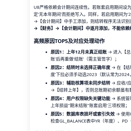
U8严格依赖会计期间连续性。若账套启用期间设为‘20
定‘无本年期间’而拒绝写入。同样，若启用期间为‘202
→【会计期间】中手工添加，则结转程序无法识别
→【财务】→【会计期间】中逐月添加，不能依赖
高频原因TOP5及对应处理动作
原因1：上年12月未真正结账
→ 进入【
账’后再重做‘结账’（需主管签字）；
原因2：结转时未选择正确年度
→ 在【结
度’下拉必须手动选2023（默认常为202
原因3：辅助核算项未同步结转
→ 应收/
→【结转上年】，否则总账期初余额虽有
原因4：用户权限缺失关键功能
→ 系统
上年损益’‘期末结账’‘账套启用’三项权限；
原因5：数据库表损坏或索引失效
→ 使用U
检查GL_BALANCE表中YR（年度）、