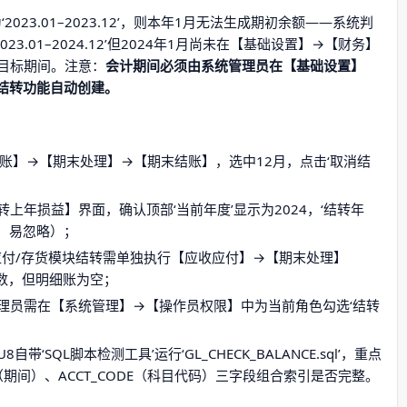
23.01–2023.12’，则本年1月无法生成期初余额——系统判
3.01–2024.12’但2024年1月尚未在【基础设置】→【财务】
目标期间。注意：
会计期间必须由系统管理员在【基础设置】
结转功能自动创建。
总账】→【期末处理】→【期末结账】，选中12月，点击‘取消结
转上年损益】界面，确认顶部‘当前年度’显示为2024，‘结转年
4，易忽略）；
应付/存货模块结转需单独执行【应收应付】→【期末处理】
数，但明细账为空；
管理员需在【系统管理】→【操作员权限】中为当前角色勾选‘结转
8自带‘SQL脚本检测工具’运行‘GL_CHECK_BALANCE.sql’，重点
PD（期间）、ACCT_CODE（科目代码）三字段组合索引是否完整。