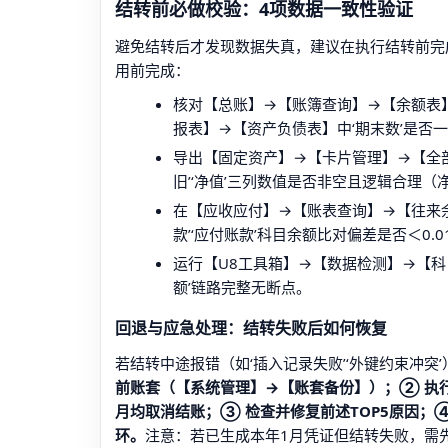
结转前必做校验：4项数据一致性验证
避免结转后才发现数据失真，建议在执行结转前完
用前完成：
核对【总账】→【账簿查询】→【余额表】中
报表】→【资产负债表】中‘期末数’是否
导出【固定资产】→【卡片管理】→【全部卡
旧’‘净值’三列数值是否非空且逻辑合理（
在【应收应付】→【账表查询】→【往来余
款’‘应付账款’科目余额比对偏差是否＜0.0
运行【U8工具箱】→【数据检测】→【科
额’链路完整无断点。
回退与应急处理：结转失败后如何恢复
若结转中途报错（如‘插入记录失败’‘外键约束冲
前账套（【系统管理】→【账套备份】）；② 执
月均取消结账；③ 检查并修复前述TOP5原因；
环。
注意：若已生成本年1月凭证但结转失败，需