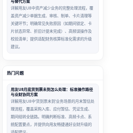
与替代方案
详解用友U8中资产减少业务的完整处理流程，覆
盖资产减少单据生成、审核、制单、卡片清理等
关键环节；明确常见失败原因（如期间锁定、卡
片状态异常、折旧计提未完成）、高频误操作及
校验清单；提供适配财务核算标准化需求的升级
建议。
热门问题
用友U8月底货到票未到怎么处理：标准操作路径
与业财协同方案
详解用友U8中‘货到票未到’业务场景的月末暂估处
理流程，覆盖采购入库、应付暂估、凭证生成、
期间结转全链路。明确判断标准、高频卡点、系
统配置要点，并提供向用友畅捷通好业财升级的
适配建议。