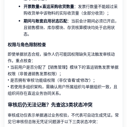
开票数量≤直运采购收货数量
：发票行数量不能超过采
购收货单中该物料的实际收货量（含部分收货）；
期间与账套启用状态匹配
：当前会计期间必须已开启，
且销售模块、库存模块、存货核算模块均处于启用状
态。
权限与角色限制检查
即使单据状态合规，操作人仍可能因权限缺失无法触发审核动
作。重点核查：
• 当前用户是否分配了【销售管理】模块下的‘直运销售发票’单据
权限（非普通销售发票权限）；
• 是否拥有‘审核’功能级权限（非仅‘查看’或‘修改’）；
• 若使用多组织架构，需确认用户所属组织与单据组织一致，且
组织间存在直运业务协同关系。
审核后仍无法记账？先查这3类状态冲突
审核成功仅表示单据通过业务校验，不代表可自动生成凭证。常
见‘已审核但总账无凭证’问题源于以下三类状态冲突：