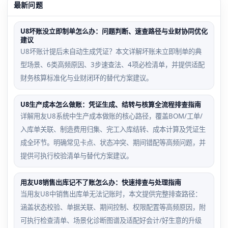
最新问题
U8坏账没立即制单怎么办：问题判断、速查路径与业财协同优化
建议
U8坏账计提后未自动生成凭证？本文详解坏账未立即制单的典
型场景、6类高频原因、3步速查法、4项必检清单，并提供适配
财务核算标准化与业财闭环的替代方案建议。
U8生产成本怎么做账：凭证生成、结转与核算全流程排查指南
详解用友U8系统中生产成本做账的核心路径，覆盖BOM/工单/
入库单关联、制造费用归集、完工入库结转、成本计算及凭证生
成全环节。明确常见卡点、状态冲突、期间错配等高频问题，并
提供可执行校验清单与替代方案建议。
用友U8销售出库记不了账怎么办：快速排查与处理指南
当用友U8中销售出库单无法记账时，本文提供完整排查路径：
涵盖状态校验、单据关联、期间控制、权限配置等高频原因，附
可执行检查清单、场景化诊断图谱及适配好会计/好生意的升级