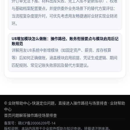
外订单无法下推、材料出库失败、完工入库不更新库存）、权限
与基础档案配置要点，并提供委外业务场景下的替代方案评估：
当流程复杂度提升时，可优先考虑用友畅捷通好业财实现业财闭
环。
U8增加模块怎么做账：操作路径、账务衔接要点与模块启用后记
账规范
详解用友U8系统中新增模块（如固定资产、薪资、库存核算
等）后如何正确做账，涵盖模块启用前提、凭证生成逻辑、期间
匹配规则、常见记账失败原因及替代方案建议。
© 业财帮助中心-快速定位问题，直接进入操作路径与场景排查 · 业财帮助
中心
首页
问题解答
操作路径
场景排查
备案号：赣ICP备20006209号-14
版权说明：本站内容用于企业软件帮助与知识查询，转载请注明来源。