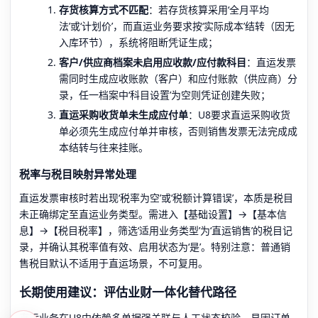
存货核算方式不匹配
：若存货核算采用‘全月平均
法’或‘计划价’，而直运业务要求按‘实际成本’结转（因无
入库环节），系统将阻断凭证生成；
客户/供应商档案未启用应收款/应付款科目
：直运发票
需同时生成应收账款（客户）和应付账款（供应商）分
录，任一档案中‘科目设置’为空则凭证创建失败；
直运采购收货单未生成应付单
：U8要求直运采购收货
单必须先生成应付单并审核，否则销售发票无法完成成
本结转与往来挂账。
税率与税目映射异常处理
直运发票审核时若出现‘税率为空’或‘税额计算错误’，本质是税目
未正确绑定至直运业务类型。需进入【基础设置】→【基本信
息】→【税目税率】，筛选‘适用业务类型’为‘直运销售’的税目记
录，并确认其税率值有效、启用状态为‘是’。特别注意：普通销
售税目默认不适用于直运场景，不可复用。
长期使用建议：评估业财一体化替代路径
直运业务在U8中依赖多单据强关联与人工状态校验，易因订单