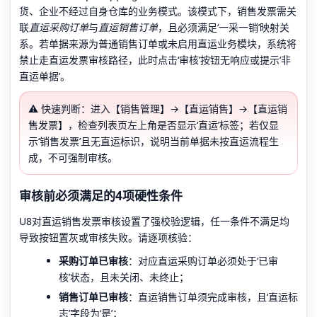
货、企业不经过自身仓库的业务模式。该模式下，销售发票需关
联
直运采购订单
与
直运销售订单
，且必须满足‘一采一销’映射关
系。若单据来源为普通销售订单或未启用直运业务模块，系统将
禁止走直运发票审核路径，此时点击‘审核’按钮无响应或提示‘非
直运单据’。
⚠️ 快速判断：进入【销售管理】→【直运销售】→【直运销
售发票】，检查列表页左上角是否显示‘直运’标签；若仅显
示‘销售发票’且无直运标识，说明当前单据未按直运流程生
成，不可强制审核。
审核前必须满足的4项硬性条件
U8对直运销售发票审核设置了强校验逻辑，任一条件不满足均
导致按钮置灰或审核失败。请逐项核验：
采购订单已审核
：对应直运采购订单必须处于‘已审
核’状态，且未关闭、未终止；
销售订单已审核
：直运销售订单须完成审核，且‘直运标
志’字段为‘是’；