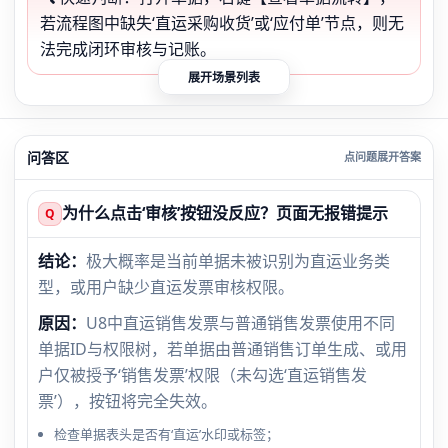
若流程图中缺失‘直运采购收货’或‘应付单’节点，则无
法完成闭环审核与记账。
展开场景列表
问答区
为什么点击‘审核’按钮没反应？页面无报错提示
Q
结论：
极大概率是当前单据未被识别为直运业务类
型，或用户缺少直运发票审核权限。
原因：
U8中直运销售发票与普通销售发票使用不同
单据ID与权限树，若单据由普通销售订单生成、或用
户仅被授予‘销售发票’权限（未勾选‘直运销售发
票’），按钮将完全失效。
检查单据表头是否有‘直运’水印或标签；