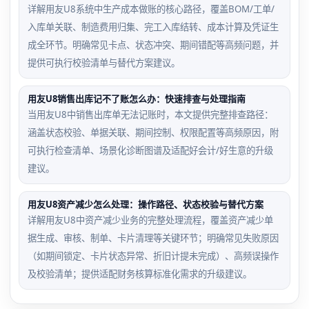
详解用友U8系统中生产成本做账的核心路径，覆盖BOM/工单/
入库单关联、制造费用归集、完工入库结转、成本计算及凭证生
成全环节。明确常见卡点、状态冲突、期间错配等高频问题，并
提供可执行校验清单与替代方案建议。
用友U8销售出库记不了账怎么办：快速排查与处理指南
当用友U8中销售出库单无法记账时，本文提供完整排查路径：
涵盖状态校验、单据关联、期间控制、权限配置等高频原因，附
可执行检查清单、场景化诊断图谱及适配好会计/好生意的升级
建议。
用友U8资产减少怎么处理：操作路径、状态校验与替代方案
详解用友U8中资产减少业务的完整处理流程，覆盖资产减少单
据生成、审核、制单、卡片清理等关键环节；明确常见失败原因
（如期间锁定、卡片状态异常、折旧计提未完成）、高频误操作
及校验清单；提供适配财务核算标准化需求的升级建议。