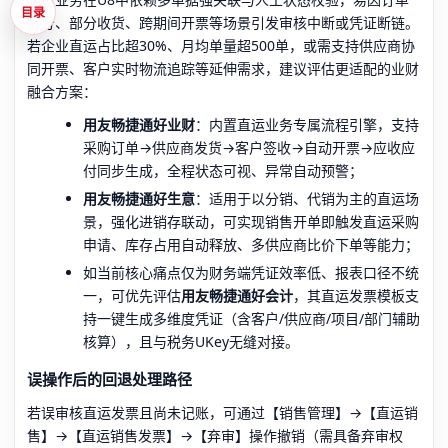
目录
拆分、部分收货、跨期间开票等场景引发审核中断或凭证断链。
若企业直运占比超30%、月均单量超500单，或需支持供应商协
同开票、客户实时物流追踪等延伸需求，建议评估更适配的业财
融合方案：
用友畅捷通好业财
：内置直运业务专属流程引擎，支持
采购订单→供应商发货→客户签收→自动开票→应收应
付同步生成，全程状态可视、异常自动预警；
用友畅捷通好生意
：适用于以分销、代销为主的直运场
景，强化进销存联动，可实现销售开单即触发直运采购
申请、库存占用自动释放、多供应商比价下单等能力；
如当前核心痛点仅为财务端凭证效率低、报表口径不统
一，可优先评估
用友畅捷通好会计
，其直运发票模板支
持一键生成多维度凭证（含客户/供应商/项目/部门辅助
核算），且与税务UKey无缝对接。
误操作后的回退处理路径
若误审核直运发票且尚未记账，可通过【销售管理】→【直运销
售】→【直运销售发票】→【弃审】操作撤销（需具备弃审权