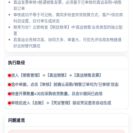
直运发票审核≠普通销售发票，必须基于已审核的直运采购+销售
双订单
审核成功不等于可记账，需同步检查存货核算方式、客户/供应商
科目设置、应付单生成状态
税率为空？立即核查【税目税率】中‘直运销售’业务类型的独立配
置
若直运业务频次高、协同方多、单量大，可优先评估用友畅捷通
好业财替代路径
执行路径
进入【销售管理】→【直运销售】→【直运销售发票】
选中单据，点击【审核】前确认采购/销售订单均为‘已审核’状态
检查开票数量≤对应采购收货数量，且会计期间已启用
审核后进入【总账】→【凭证管理】验证凭证是否自动生成
问题速览