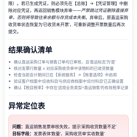
限）。若已生成凭证，则必须先在【总账】→【凭证管理】中删
除对应凭证，再返回销售模块弃审——
严禁跳过凭证删除直接弃
审，否则将导致往来余额与存货成本失衡
。弃审后，原直运采购
收货单状态恢复为‘已收货未开票’，可重新调整开票数量后再次
提交。
结果确认清单
确认直运采购订单与销售订单均已审核，且‘直运标志’为‘是’
核对发票行数量 ≤ 对应采购收货单中该物料的已收货数量
检查当前会计期间已在【系统服务】→【账套选项】中启用
验证客户档案中‘应收科目’与供应商档案中‘应付科目’已正确设置
确认【税目税率】中存在‘适用业务类型=直运销售’的有效税率记录
异常定位表
问题：
直运销售发票审核失败，提示‘采购收货数量不足’
目标字段：
发票表体‘数量’、采购收货单‘实收数量’