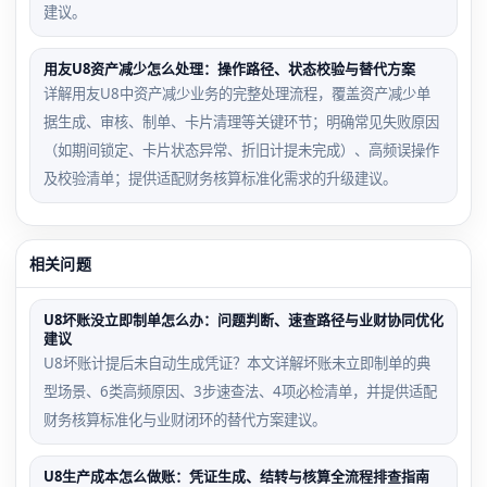
建议。
用友U8资产减少怎么处理：操作路径、状态校验与替代方案
详解用友U8中资产减少业务的完整处理流程，覆盖资产减少单
据生成、审核、制单、卡片清理等关键环节；明确常见失败原因
（如期间锁定、卡片状态异常、折旧计提未完成）、高频误操作
及校验清单；提供适配财务核算标准化需求的升级建议。
相关问题
U8坏账没立即制单怎么办：问题判断、速查路径与业财协同优化
建议
U8坏账计提后未自动生成凭证？本文详解坏账未立即制单的典
型场景、6类高频原因、3步速查法、4项必检清单，并提供适配
财务核算标准化与业财闭环的替代方案建议。
U8生产成本怎么做账：凭证生成、结转与核算全流程排查指南