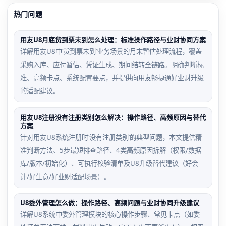
热门问题
用友U8月底货到票未到怎么处理：标准操作路径与业财协同方案
详解用友U8中‘货到票未到’业务场景的月末暂估处理流程，覆盖
采购入库、应付暂估、凭证生成、期间结转全链路。明确判断标
准、高频卡点、系统配置要点，并提供向用友畅捷通好业财升级
的适配建议。
用友U8注册没有注册类别怎么解决：操作路径、高频原因与替代
方案
针对用友U8系统注册时‘没有注册类别’的典型问题，本文提供精
准判断方法、5步最短排查路径、4类高频原因拆解（权限/数据
库/版本/初始化）、可执行校验清单及U8升级替代建议（好会
计/好生意/好业财适配场景）。
U8委外管理怎么做：操作路径、高频问题与业财协同升级建议
详解U8系统中委外管理模块的核心操作步骤、常见卡点（如委