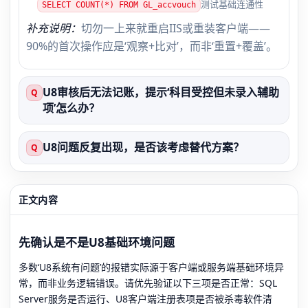
测试基础连通性
SELECT COUNT(*) FROM GL_accvouch
补充说明：
切勿一上来就重启IIS或重装客户端——
90%的首次操作应是‘观察+比对’，而非‘重置+覆盖’。
U8审核后无法记账，提示‘科目受控但未录入辅助
Q
项’怎么办？
U8问题反复出现，是否该考虑替代方案？
Q
正文内容
先确认是不是U8基础环境问题
多数‘U8系统有问题’的报错实际源于客户端或服务端基础环境异
常，而非业务逻辑错误。请优先验证以下三项是否正常：SQL
Server服务是否运行、U8客户端注册表项是否被杀毒软件清