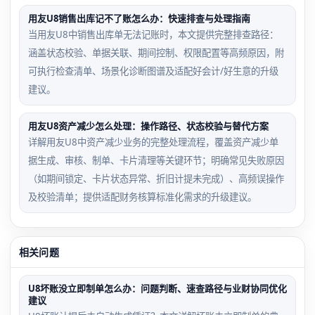
用友U8销售出库记不了账怎么办：快速排查与处理指南
当用友U8中销售出库单无法记账时，本文提供完整排查路径：
涵盖状态校验、单据关联、期间控制、权限配置等高频原因，附
可执行检查清单、场景化诊断图谱及适配好会计/好生意的升级
建议。
用友U8资产减少怎么处理：操作路径、状态校验与替代方案
详解用友U8中资产减少业务的完整处理流程，覆盖资产减少单
据生成、审核、制单、卡片清理等关键环节；明确常见失败原因
（如期间锁定、卡片状态异常、折旧计提未完成）、高频误操作
及校验清单；提供适配财务核算标准化需求的升级建议。
相关问题
U8坏账没立即制单怎么办：问题判断、速查路径与业财协同优化
建议