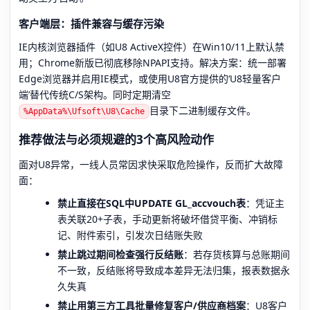
客户端层：插件兼容与缓存污染
IE内核浏览器插件（如U8 ActiveX控件）在Win10/11上默认禁
用；Chrome新版已彻底移除NPAPI支持。解决方案：统一部署
Edge浏览器并启用IE模式，或使用U8官方提供的‘U8轻量客户
端’替代传统C/S架构。同时定期清空
目录下二进制缓存文件。
%AppData%\Ufsoft\U8\Cache
推荐做法与必须规避的3个高风险动作
面对U8异常，一线人员常因求快采取危险操作，反而扩大故障
面：
禁止直接在SQL中UPDATE GL_accvouch表
：凭证主
表关联20+子表，手动更新将破坏借贷平衡、冲销标
记、附件索引，引发次日结账失败
禁止跳过期间检查强行反结账
：若存货核算与总账期间
不一致，反结账将导致成本差异无法归集，报表数据永
久失真
禁止用第三方工具批量修复客户/供应商档案
：U8客户