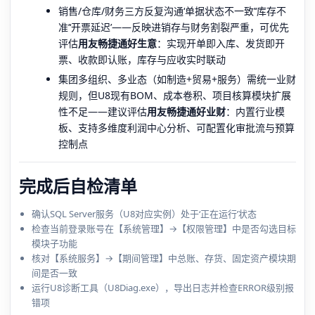
销售/仓库/财务三方反复沟通‘单据状态不一致’‘库存不
准’‘开票延迟’——反映进销存与财务割裂严重，可优先
评估
用友畅捷通好生意
：实现开单即入库、发货即开
票、收款即认账，库存与应收实时联动
集团多组织、多业态（如制造+贸易+服务）需统一业财
规则，但U8现有BOM、成本卷积、项目核算模块扩展
性不足——建议评估
用友畅捷通好业财
：内置行业模
板、支持多维度利润中心分析、可配置化审批流与预算
控制点
完成后自检清单
确认SQL Server服务（U8对应实例）处于‘正在运行’状态
检查当前登录账号在【系统管理】→【权限管理】中是否勾选目标
模块子功能
核对【系统服务】→【期间管理】中总账、存货、固定资产模块期
间是否一致
运行U8诊断工具（U8Diag.exe），导出日志并检查ERROR级别报
错项