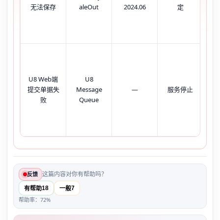
无法保存
aleOut
2024.06
定
出
库
浏
台
错‘Fa
U8 Web端
U8
fet
提交单据失
Message
—
服务停止
U8
败
Queue
显示
con
refu
这篇内容对你有帮助吗？
反馈
18
7
有帮助
一般
帮助率：72%