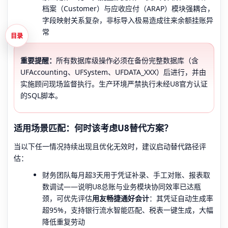
档案（Customer）与应收应付（ARAP）模块强耦合，
字段映射关系复杂，非标导入极易造成往来余额挂账异
常
目录
重要提醒：
所有数据库级操作必须在备份完整数据库（含
UFAccounting、UFSystem、UFDATA_XXX）后进行，并由
实施顾问现场监督执行。生产环境严禁执行未经U8官方认证
的SQL脚本。
适用场景匹配：何时该考虑U8替代方案？
当以下任一情况持续出现且优化无效时，建议启动替代路径评
估：
财务团队每月超3天用于凭证补录、手工对账、报表取
数调试——说明U8总账与业务模块协同效率已达瓶
颈，可优先评估
用友畅捷通好会计
：其凭证自动生成率
超95%，支持银行流水智能匹配、税表一键生成，大幅
降低重复劳动