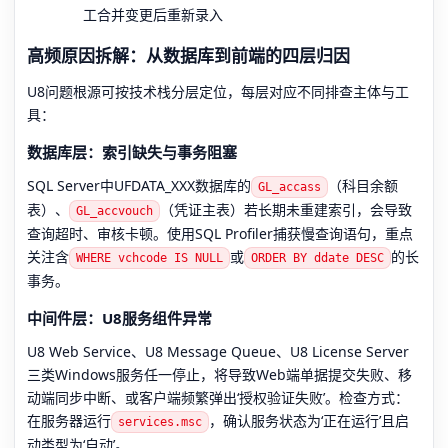
工合并变更后重新录入
高频原因拆解：从数据库到前端的四层归因
U8问题根源可按技术栈分层定位，每层对应不同排查主体与工
具：
数据库层：索引缺失与事务阻塞
SQL Server中UFDATA_XXX数据库的
（科目余额
GL_accass
表）、
（凭证主表）若长期未重建索引，会导致
GL_accvouch
查询超时、审核卡顿。使用SQL Profiler捕获慢查询语句，重点
关注含
或
的长
WHERE vchcode IS NULL
ORDER BY ddate DESC
事务。
中间件层：U8服务组件异常
U8 Web Service、U8 Message Queue、U8 License Server
三类Windows服务任一停止，将导致Web端单据提交失败、移
动端同步中断、或客户端频繁弹出‘授权验证失败’。检查方式：
在服务器运行
，确认服务状态为‘正在运行’且启
services.msc
动类型为‘自动’。