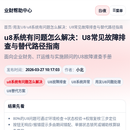
业财帮助中心
☰
日/夜
菜单
首页
/
用友U8
/
u8系统有问题怎么解决：U8常见故障排查与替代路径指南
u8系统有问题怎么解决：U8常见故障排
查与替代路径指南
面向企业财务、IT运维与实施顾问的U8故障速查手册
发布时间：
2026-03-27 10:17:03
作者：
小北
u8系统有问题怎么解决
U8故障排查
U8系统异常
用友U8问题处理
U8替代方案
结果先看
80%的U8问题可通过‘环境检查→状态校验→权限复核’三步定位
按钮无响应/报错提示多由期间错配、单据状态锁死或辅助核算缺