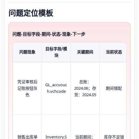
问题定位模板
问题-目标字段-期间-状态-现象-下一步
目标字段/模
问题现象
关键期间
当前状态
典
块
系
凭证审核后
总账：
GL_accvouc
货
记账按钮灰
2024.06；存
期间错配
h.vchcode
滞
色
货：2024.05
提
销售出库单
Inventory.S
当前期间：
库存不足锁
量为