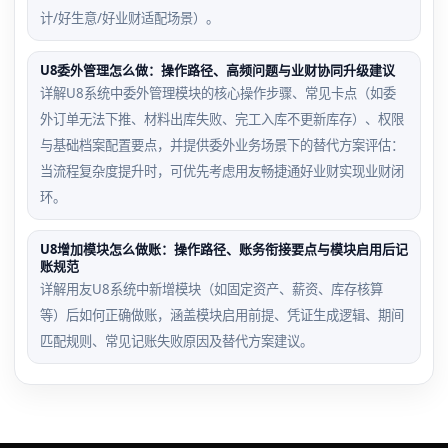
计/好生意/好业财适配场景）。
U8委外管理怎么做：操作路径、高频问题与业财协同升级建议
详解U8系统中委外管理模块的核心操作步骤、常见卡点（如委
外订单无法下推、材料出库失败、完工入库不更新库存）、权限
与基础档案配置要点，并提供委外业务场景下的替代方案评估：
当流程复杂度提升时，可优先考虑用友畅捷通好业财实现业财闭
环。
U8增加模块怎么做账：操作路径、账务衔接要点与模块启用后记
账规范
详解用友U8系统中新增模块（如固定资产、薪资、库存核算
等）后如何正确做账，涵盖模块启用前提、凭证生成逻辑、期间
匹配规则、常见记账失败原因及替代方案建议。