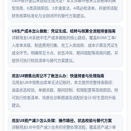
U8坏账计提后未自动生成凭证？本文详解坏账未立即制单的典
型场景、6类高频原因、3步速查法、4项必检清单，并提供适配
财务核算标准化与业财闭环的替代方案建议。
U8生产成本怎么做账：凭证生成、结转与核算全流程排查指南
详解用友U8系统中生产成本做账的核心路径，覆盖BOM/工单/
入库单关联、制造费用归集、完工入库结转、成本计算及凭证生
成全环节。明确常见卡点、状态冲突、期间错配等高频问题，并
提供可执行校验清单与替代方案建议。
用友U8销售出库记不了账怎么办：快速排查与处理指南
当用友U8中销售出库单无法记账时，本文提供完整排查路径：
涵盖状态校验、单据关联、期间控制、权限配置等高频原因，附
可执行检查清单、场景化诊断图谱及适配好会计/好生意的升级
建议。
用友U8资产减少怎么处理：操作路径、状态校验与替代方案
详解用友U8中资产减少业务的完整处理流程，覆盖资产减少单