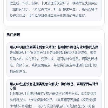
据生成、审核、制单、卡片清理等关键环节；明确常见失败原因
（如期间锁定、卡片状态异常、折旧计提未完成）、高频误操作
及校验清单；提供适配财务核算标准化需求的升级建议。
热门问题
用友U8月底货到票未到怎么处理：标准操作路径与业财协同方案
详解用友U8中‘货到票未到’业务场景的月末暂估处理流程，覆盖
采购入库、应付暂估、凭证生成、期间结转全链路。明确判断标
准、高频卡点、系统配置要点，并提供向用友畅捷通好业财升级
的适配建议。
用友U8注册没有注册类别怎么解决：操作路径、高频原因与替代
方案
针对用友U8系统注册时‘没有注册类别’的典型问题，本文提供精
准判断方法、5步最短排查路径、4类高频原因拆解（权限/数据
库/版本/初始化）、可执行校验清单及U8升级替代建议（好会