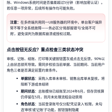
除、Windows系统时间是否偏差超过5分钟（影响加密认证）。
若任意一项异常，后续所有操作均可能失败。
注意：
在多终端共用同一U8服务器的环境中，单台客户端异
常不等于全系统故障——务必区分‘局部报错’与‘全局不可
用’，避免误判为数据库崩溃或授权过期。
点击按钮无反应？重点检查三类状态冲突
审核、记账、结账、打印等关键按钮置灰或点击无反馈，90%以
上由状态锁死导致。需同步校验当前单据、当前期间、当前用户
角色三者是否满足前置约束条件。
单据状态
：采购入库单未审核、销售出库单未复核，将
阻断下游成本结转
期间状态
：总账模块已结账至2024年6月，但存货核算
仍停留在5月，则月末处理流程自动禁用
角色状态
：当前登录账号仅分配‘凭证录入’权限，未勾
选‘审核’或‘记账’子功能，按钮强制隐藏