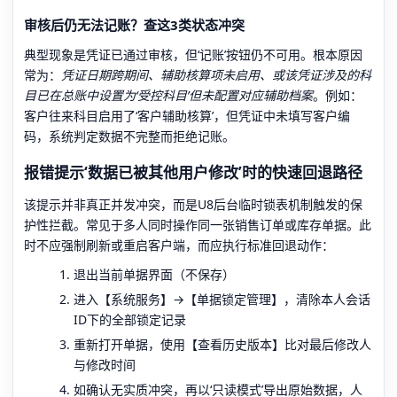
审核后仍无法记账？查这3类状态冲突
典型现象是凭证已通过审核，但‘记账’按钮仍不可用。根本原因
常为：
凭证日期跨期间、辅助核算项未启用、或该凭证涉及的科
目已在总账中设置为‘受控科目’但未配置对应辅助档案
。例如：
客户往来科目启用了‘客户辅助核算’，但凭证中未填写客户编
码，系统判定数据不完整而拒绝记账。
报错提示‘数据已被其他用户修改’时的快速回退路径
该提示并非真正并发冲突，而是U8后台临时锁表机制触发的保
护性拦截。常见于多人同时操作同一张销售订单或库存单据。此
时不应强制刷新或重启客户端，而应执行标准回退动作：
退出当前单据界面（不保存）
进入【系统服务】→【单据锁定管理】，清除本人会话
ID下的全部锁定记录
重新打开单据，使用【查看历史版本】比对最后修改人
与修改时间
如确认无实质冲突，再以‘只读模式’导出原始数据，人