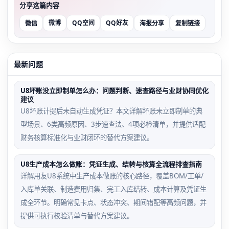
分享这篇内容
微博
QQ空间
QQ好友
微信
海报分享
复制链接
最新问题
U8坏账没立即制单怎么办：问题判断、速查路径与业财协同优化
建议
U8坏账计提后未自动生成凭证？本文详解坏账未立即制单的典
型场景、6类高频原因、3步速查法、4项必检清单，并提供适配
财务核算标准化与业财闭环的替代方案建议。
U8生产成本怎么做账：凭证生成、结转与核算全流程排查指南
详解用友U8系统中生产成本做账的核心路径，覆盖BOM/工单/
入库单关联、制造费用归集、完工入库结转、成本计算及凭证生
成全环节。明确常见卡点、状态冲突、期间错配等高频问题，并
提供可执行校验清单与替代方案建议。