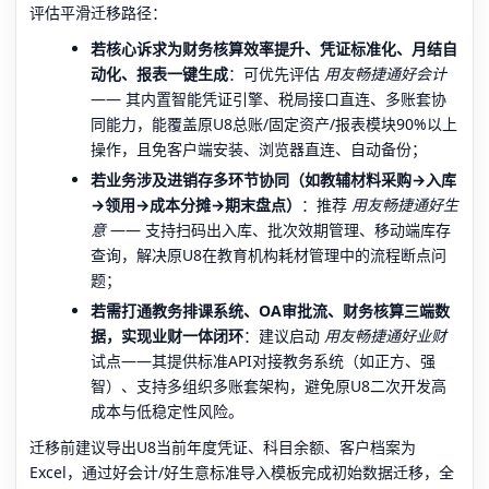
评估平滑迁移路径：
若核心诉求为财务核算效率提升、凭证标准化、月结自
动化、报表一键生成
：可优先评估
用友畅捷通好会计
—— 其内置智能凭证引擎、税局接口直连、多账套协
同能力，能覆盖原U8总账/固定资产/报表模块90%以上
操作，且免客户端安装、浏览器直连、自动备份；
若业务涉及进销存多环节协同（如教辅材料采购→入库
→领用→成本分摊→期末盘点）
：推荐
用友畅捷通好生
意
—— 支持扫码出入库、批次效期管理、移动端库存
查询，解决原U8在教育机构耗材管理中的流程断点问
题；
若需打通教务排课系统、OA审批流、财务核算三端数
据，实现业财一体闭环
：建议启动
用友畅捷通好业财
试点——其提供标准API对接教务系统（如正方、强
智）、支持多组织多账套架构，避免原U8二次开发高
成本与低稳定性风险。
迁移前建议导出U8当前年度凭证、科目余额、客户档案为
Excel，通过好会计/好生意标准导入模板完成初始数据迁移，全