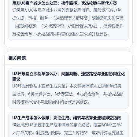
用友U8资产减少怎么处理：操作路径、状态校验与替代方案
详解用友U8中资产减少业务的完整处理流程，覆盖资产减少单
据生成、审核、制单、卡片清理等关键环节；明确常见失败原因
（如期间锁定、卡片状态异常、折旧计提未完成）、高频误操作
及校验清单；提供适配财务核算标准化需求的升级建议。
相关问题
U8坏账没立即制单怎么办：问题判断、速查路径与业财协同优化
建议
U8坏账计提后未自动生成凭证？本文详解坏账未立即制单的典
型场景、6类高频原因、3步速查法、4项必检清单，并提供适配
财务核算标准化与业财闭环的替代方案建议。
U8生产成本怎么做账：凭证生成、结转与核算全流程排查指南
详解用友U8系统中生产成本做账的核心路径，覆盖BOM/工单/
入库单关联、制造费用归集、完工入库结转、成本计算及凭证生