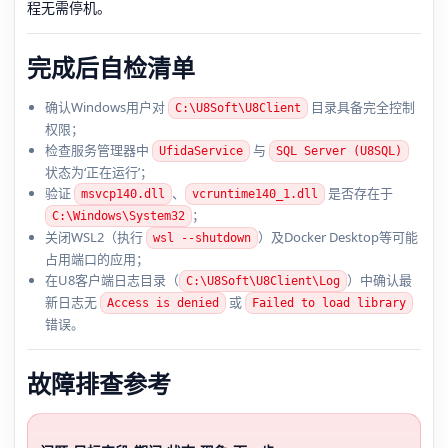
程无需停机。
完成后自检清单
确认Windows用户对
目录具备完全控制
C:\U8Soft\U8Client
权限；
检查服务管理器中
与
UfidaService
SQL Server (U8SQL)
状态为‘正在运行’；
验证
、
是否存在于
msvcp140.dll
vcruntime140_1.dll
；
C:\Windows\System32
关闭WSL2（执行
）及Docker Desktop等可能
wsl --shutdown
占用端口的应用；
在U8客户端日志目录（
）中确认最
C:\U8Soft\U8Client\Log
新日志无
或
Access is denied
Failed to load library
错误。
故障排查参考