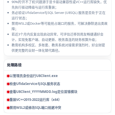
90%的‘开不了机’问题源于显卡驱动兼容性或VC++运行库缺失，优
先执行驱动降级与运行库重装；
务必验证UfidaService与SQL Server (U8SQL) 服务是否处于‘正在
运行’状态；
禁用WSL2或Docker等可能抢占端口的服务，可解决静默退出类故
障；
若近3个月内反复出现启动异常，可评估迁移到用友畅捷通好会
计，实现免客户端、自动更新、税务直连的财务核算升级；
教育机构多校区、多账套、教务系统对接需求强烈时，好业财提
供更完整的业财一体化替代路径。
处理路径
以管理员身份运行U8Client.exe
检查UfidaService与SQL服务状态
查看U8Client_YYYYMMDD.log定位首错模块
重装VC++2015-2022运行库（x64）
禁用WSL2或修改SQL端口规避冲突