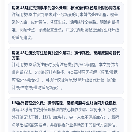
用友U8月底货到票未到怎么处理：标准操作路径与业财协同方案
详解用友U8中‘货到票未到’业务场景的月末暂估处理流程，覆盖
采购入库、应付暂估、凭证生成、期间结转全链路。明确判断标
准、高频卡点、系统配置要点，并提供向用友畅捷通好业财升级
的适配建议。
用友U8注册没有注册类别怎么解决：操作路径、高频原因与替代
方案
针对用友U8系统注册时‘没有注册类别’的典型问题，本文提供精
准判断方法、5步最短排查路径、4类高频原因拆解（权限/数据
库/版本/初始化）、可执行校验清单及U8升级替代建议（好会
计/好生意/好业财适配场景）。
U8委外管理怎么做：操作路径、高频问题与业财协同升级建议
详解U8系统中委外管理模块的核心操作步骤、常见卡点（如委
外订单无法下推、材料出库失败、完工入库不更新库存）、权限
与基础档案配置要点，并提供委外业务场景下的替代方案评估：