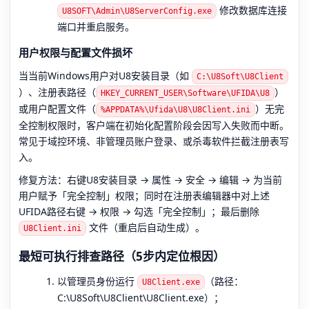
修改数据库连接
U8SOFT\Admin\U8ServerConfig.exe
端口并重启服务。
用户权限与配置文件损坏
当当前Windows用户对U8安装目录（如
C:\U8Soft\U8Client
）、注册表路径（
）
HKEY_CURRENT_USER\Software\UFIDA\U8
或用户配置文件（
）无完
%APPDATA%\Ufida\U8\U8Client.ini
全控制权限时，客户端在初始化配置阶段会因写入失败而中断。
常见于域控环境、非管理员账户登录、或杀毒软件拦截注册表写
入。
修复方法：右键U8安装目录 → 属性 → 安全 → 编辑 → 为当前
用户赋予「完全控制」权限；同时在注册表编辑器中对上述
UFIDA路径右键 → 权限 → 勾选「完全控制」；最后删除
文件（重启后自动生成）。
U8Client.ini
最短可执行排查路径（5步内定位根因）
以管理员身份运行
（路径：
U8Client.exe
C:\U8Soft\U8Client\U8Client.exe）；