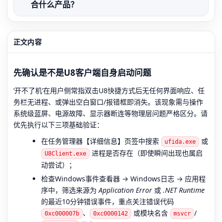
合什么产品？
正文内容
先确认是不是U8客户端自身启动问题
‘开不了机’在用户侧常指双击U8快捷方式后无任何界面响应、任
务栏无进程、或弹出空白窗口/报错框即消失。该现象需与操作
系统级蓝屏、电源故障、显示器断连等物理层问题严格区分。请
优先执行以下三项基础验证：
在任务管理器【详细信息】页签中搜索
或
ufida.exe
进程是否存在（即使瞬间出现也属启
U8Client.exe
动尝试）；
检查Windows事件查看器 → Windows日志 → 应用程
序中，筛选来源为
Application Error
或
.NET Runtime
的最近10分钟错误事件，重点关注错误代码
、
或模块名含
/
0xc000007b
0xc0000142
msvcr