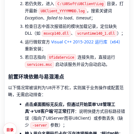
若仍失败，进入
目录，打
C:\U8Soft\U8Client\Log
开最新
，搜索关键词
U8Client_YYYYMMDD.log
Exception
、
failed to load
、
timeout
；
检查日志中首次报错前的模块加载记录，定位缺失
DLL（如
、
）；
msvcp140.dll
vcruntime140_1.dll
运行微软官方
Visual C++ 2015-2022 运行库（x64）
重新安装；
若日志指向
连接失败，直接运行
UfidaService
启动该服务并设为自动启动。
services.msc
前置环境依赖与易混淆点
以下情况常被误判为‘U8开不了机’，实则属于业务操作或配置范
畴，无需启动排查：
点击桌面图标无反应，但通过开始菜单‘U8管理工
具’→‘U8客户端’可正常打开
：说明快捷方式目标路径错
误（指向了U8Server而非U8Client）或参数丢失（缺
少
参数）；
-server
目录
输入用户名密码后卡在‘正在连接服务器…’超过90秒
：