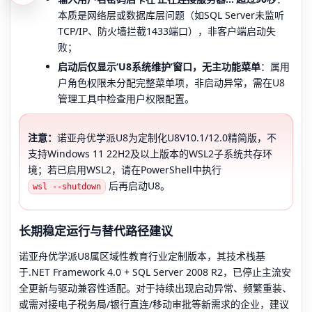
本质是网络层或数据库层问题（如SQL Server未监听
TCP/IP、防火墙拦截1433端口），非客户端启动失
败；
启动后仅显示‘U8系统维护’窗口，无主功能菜单
：属用
户角色权限未分配完整菜单项，非启动异常，需在U8
管理工具中检查用户权限配置。
注意：
诺亚舟优学派U8为定制化U8V10.1/12.0精简版，不
支持Windows 11 22H2及以上版本的WSL2子系统共存环
境；若已启用WSL2，请在PowerShell中执行
后再启动U8。
wsl --shutdown
长期稳定运行与替代路径建议
诺亚舟优学派U8属区域性教育行业定制版本，其技术栈基
于.NET Framework 4.0 + SQL Server 2008 R2，已停止主流安
全更新与驱动兼容性适配。对于持续出现启动异常、频繁重装、
或需对接电子税务局/银行直连/移动审批等新需求的企业，建议