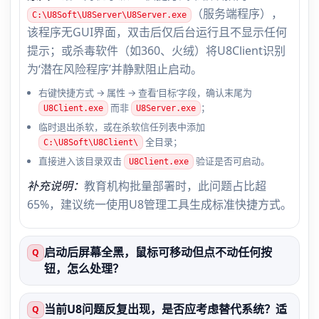
（服务端程序），
C:\U8Soft\U8Server\U8Server.exe
该程序无GUI界面，双击后仅后台运行且不显示任何
提示；或杀毒软件（如360、火绒）将U8Client识别
为‘潜在风险程序’并静默阻止启动。
右键快捷方式 → 属性 → 查看‘目标’字段，确认末尾为
而非
；
U8Client.exe
U8Server.exe
临时退出杀软，或在杀软信任列表中添加
全目录；
C:\U8Soft\U8Client\
直接进入该目录双击
验证是否可启动。
U8Client.exe
补充说明：
教育机构批量部署时，此问题占比超
65%，建议统一使用U8管理工具生成标准快捷方式。
启动后屏幕全黑，鼠标可移动但点不动任何按
Q
钮，怎么处理？
当前U8问题反复出现，是否应考虑替代系统？适
Q