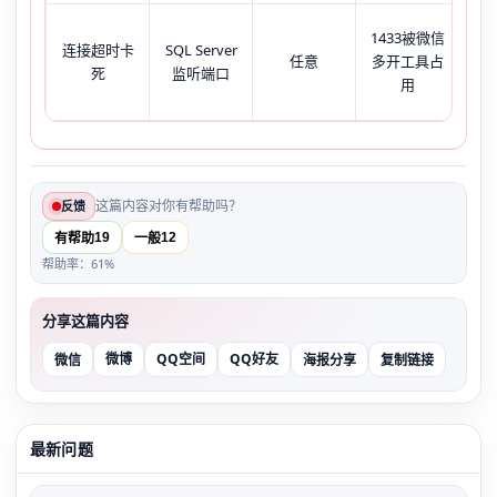
U8C
1433被微信
连接超时卡
SQL Server
任意
多开工具占
死
监听端口
现‘C
用
on 
这篇内容对你有帮助吗？
反馈
19
12
有帮助
一般
帮助率：61%
分享这篇内容
微博
QQ空间
QQ好友
微信
海报分享
复制链接
最新问题