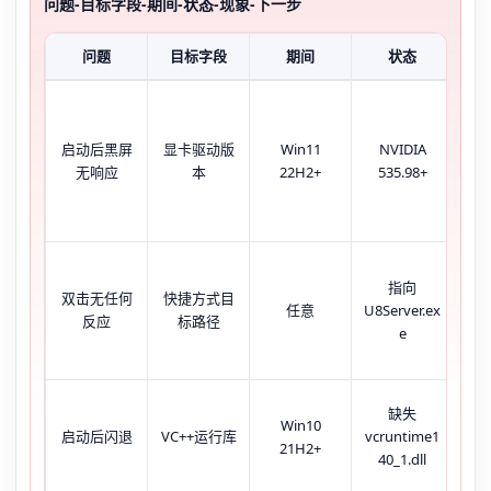
问题-目标字段-期间-状态-现象-下一步
问题
目标字段
期间
状态
鼠
启动后黑屏
显卡驱动版
Win11
NVIDIA
动
无响应
本
22H2+
535.98+
口
指向
任
双击无任何
快捷方式目
任意
U8Server.ex
无U
反应
标路径
e
缺失
事
Win10
启动后闪退
VC++运行库
vcruntime1
21H2+
40_1.dll
0xc