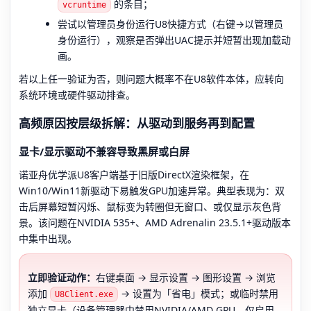
的条目；
vcruntime
尝试以管理员身份运行U8快捷方式（右键→以管理员
身份运行），观察是否弹出UAC提示并短暂出现加载动
画。
若以上任一验证为否，则问题大概率不在U8软件本体，应转向
系统环境或硬件驱动排查。
高频原因按层级拆解：从驱动到服务再到配置
显卡/显示驱动不兼容导致黑屏或白屏
诺亚舟优学派U8客户端基于旧版DirectX渲染框架，在
Win10/Win11新驱动下易触发GPU加速异常。典型表现为：双
击后屏幕短暂闪烁、鼠标变为转圈但无窗口、或仅显示灰色背
景。该问题在NVIDIA 535+、AMD Adrenalin 23.5.1+驱动版本
中集中出现。
立即验证动作：
右键桌面 → 显示设置 → 图形设置 → 浏览
添加
→ 设置为「省电」模式；或临时禁用
U8Client.exe
独立显卡（设备管理器中禁用NVIDIA/AMD GPU，仅启用