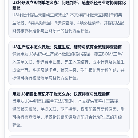
U8坏账没立即制单怎么办：问题判断、速查路径与业财协同优化
建议
U8坏账计提后未自动生成凭证？本文详解坏账未立即制单的典
型场景、6类高频原因、3步速查法、4项必检清单，并提供适配
财务核算标准化与业财闭环的替代方案建议。
U8生产成本怎么做账：凭证生成、结转与核算全流程排查指南
详解用友U8系统中生产成本做账的核心路径，覆盖BOM/工单/
入库单关联、制造费用归集、完工入库结转、成本计算及凭证生
成全环节。明确常见卡点、状态冲突、期间错配等高频问题，并
提供可执行校验清单与替代方案建议。
用友U8销售出库记不了账怎么办：快速排查与处理指南
当用友U8中销售出库单无法记账时，本文提供完整排查路径：
涵盖状态校验、单据关联、期间控制、权限配置等高频原因，附
可执行检查清单、场景化诊断图谱及适配好会计/好生意的升级
建议。