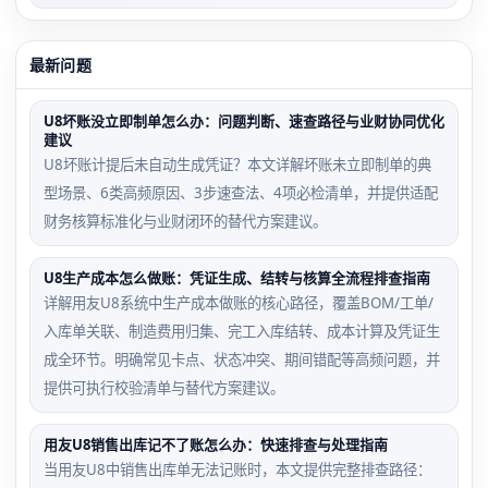
最新问题
U8坏账没立即制单怎么办：问题判断、速查路径与业财协同优化
建议
U8坏账计提后未自动生成凭证？本文详解坏账未立即制单的典
型场景、6类高频原因、3步速查法、4项必检清单，并提供适配
财务核算标准化与业财闭环的替代方案建议。
U8生产成本怎么做账：凭证生成、结转与核算全流程排查指南
详解用友U8系统中生产成本做账的核心路径，覆盖BOM/工单/
入库单关联、制造费用归集、完工入库结转、成本计算及凭证生
成全环节。明确常见卡点、状态冲突、期间错配等高频问题，并
提供可执行校验清单与替代方案建议。
用友U8销售出库记不了账怎么办：快速排查与处理指南
当用友U8中销售出库单无法记账时，本文提供完整排查路径：