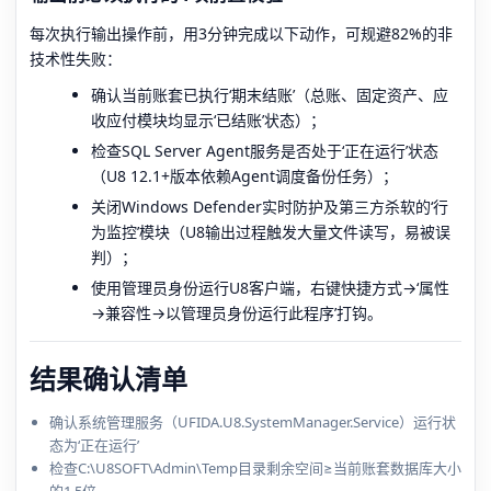
每次执行输出操作前，用3分钟完成以下动作，可规避82%的非
技术性失败：
确认当前账套已执行‘期末结账’（总账、固定资产、应
收应付模块均显示‘已结账’状态）；
检查SQL Server Agent服务是否处于‘正在运行’状态
（U8 12.1+版本依赖Agent调度备份任务）；
关闭Windows Defender实时防护及第三方杀软的‘行
为监控’模块（U8输出过程触发大量文件读写，易被误
判）；
使用管理员身份运行U8客户端，右键快捷方式→‘属性
→兼容性→以管理员身份运行此程序’打钩。
结果确认清单
确认系统管理服务（UFIDA.U8.SystemManager.Service）运行状
态为‘正在运行’
检查C:\U8SOFT\Admin\Temp目录剩余空间≥当前账套数据库大小
的1.5倍