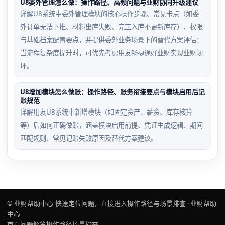
U8委外管理怎么做：操作路径、高频问题与业财协同升级建议
详解U8系统中委外管理模块的核心操作步骤、常见卡点（如委
外订单无法下推、材料出库失败、完工入库不更新库存）、权限
与基础档案配置要点，并提供委外业务场景下的替代方案评估：
当流程复杂度提升时，可优先考虑用友畅捷通好业财实现业财闭
环。
U8增加模块怎么做账：操作路径、账务衔接要点与模块启用后记
账规范
详解用友U8系统中新增模块（如固定资产、薪资、库存核算
等）后如何正确做账，涵盖模块启用前提、凭证生成逻辑、期间
匹配规则、常见记账失败原因及替代方案建议。
© 业财帮助中心-快速定位问题，直接进入操作路径与场景排查 · 业财帮助
中心
首页
问题解答
操作路径
场景排查