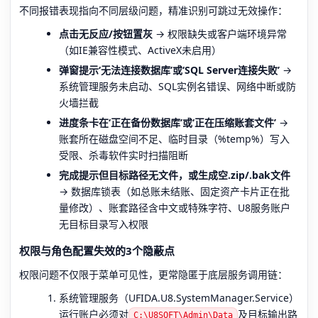
不同报错表现指向不同层级问题，精准识别可跳过无效操作：
点击无反应/按钮置灰
→ 权限缺失或客户端环境异常
（如IE兼容性模式、ActiveX未启用）
弹窗提示‘无法连接数据库’或‘SQL Server连接失败’
→
系统管理服务未启动、SQL实例名错误、网络中断或防
火墙拦截
进度条卡在‘正在备份数据库’或‘正在压缩账套文件’
→
账套所在磁盘空间不足、临时目录（%temp%）写入
受限、杀毒软件实时扫描阻断
完成提示但目标路径无文件，或生成空.zip/.bak文件
→ 数据库锁表（如总账未结账、固定资产卡片正在批
量修改）、账套路径含中文或特殊字符、U8服务账户
无目标目录写入权限
权限与角色配置失效的3个隐蔽点
权限问题不仅限于菜单可见性，更常隐匿于底层服务调用链：
系统管理服务（UFIDA.U8.SystemManager.Service）
运行账户必须对
及目标输出路
C:\U8SOFT\Admin\Data