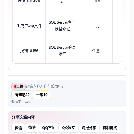
进度卡在30%
当前
已结
能
SQL Server备份
生成空.zip文件
上月
未结
设备路径
SQL Server登录
报错18456
任意
任意
账户
这篇内容对你有帮助吗？
反馈
29
10
有帮助
一般
帮助率：74%
分享这篇内容
微博
QQ空间
QQ好友
微信
海报分享
复制链接