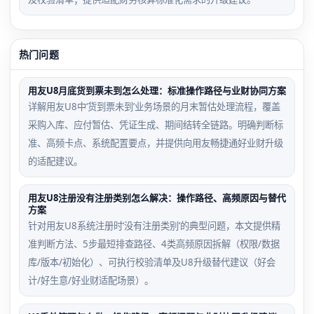
热门问题
用友U8月底货到票未到怎么处理：标准操作路径与业财协同方案
详解用友U8中‘货到票未到’业务场景的月末暂估处理流程，覆盖
采购入库、应付暂估、凭证生成、期间结转全链路。明确判断标
准、高频卡点、系统配置要点，并提供向用友畅捷通好业财升级
的适配建议。
用友U8注册没有注册类别怎么解决：操作路径、高频原因与替代
方案
针对用友U8系统注册时‘没有注册类别’的典型问题，本文提供精
准判断方法、5步最短排查路径、4类高频原因拆解（权限/数据
库/版本/初始化）、可执行校验清单及U8升级替代建议（好会
计/好生意/好业财适配场景）。