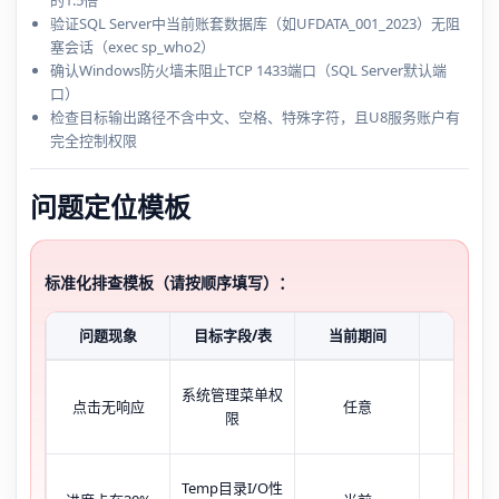
验证SQL Server中当前账套数据库（如UFDATA_001_2023）无阻
塞会话（exec sp_who2）
确认Windows防火墙未阻止TCP 1433端口（SQL Server默认端
口）
检查目标输出路径不含中文、空格、特殊字符，且U8服务账户有
完全控制权限
问题定位模板
标准化排查模板（请按顺序填写）：
问题现象
目标字段/表
当前期间
账套状
系统管理菜单权
点击无响应
任意
已启
限
Temp目录I/O性