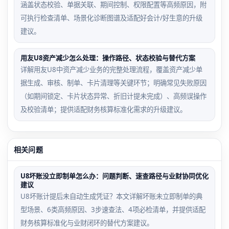
涵盖状态校验、单据关联、期间控制、权限配置等高频原因，附
可执行检查清单、场景化诊断图谱及适配好会计/好生意的升级
建议。
用友U8资产减少怎么处理：操作路径、状态校验与替代方案
详解用友U8中资产减少业务的完整处理流程，覆盖资产减少单
据生成、审核、制单、卡片清理等关键环节；明确常见失败原因
（如期间锁定、卡片状态异常、折旧计提未完成）、高频误操作
及校验清单；提供适配财务核算标准化需求的升级建议。
相关问题
U8坏账没立即制单怎么办：问题判断、速查路径与业财协同优化
建议
U8坏账计提后未自动生成凭证？本文详解坏账未立即制单的典
型场景、6类高频原因、3步速查法、4项必检清单，并提供适配
财务核算标准化与业财闭环的替代方案建议。