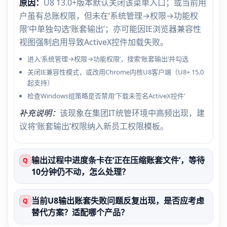
原因：
U8 13.0+版本默认关闭该菜单入口；或当前用
户虽有总账权限，但未在‘系统管理→权限→功能权
限’中单独勾选‘账套输出’；亦可能因IE浏览器兼容性
视图强制启用导致ActiveX控件加载失败。
进入‘系统管理→权限→功能权限’，搜索‘账套输出’并勾选
关闭IE兼容性模式，或改用Chrome内核U8客户端（U8+ 15.0
起支持）
检查Windows组策略是否禁用‘下载未签名ActiveX控件’
补充说明：
该现象在集团IT统管环境中高频出现，建
议将‘账套输出’权限纳入新员工权限模板。
输出过程中进度条卡在‘正在压缩账套文件’，等待
Q
10分钟仍不动，怎么处理？
当前U8输出账套失败问题反复出现，是否应考虑
Q
替代方案？适配哪个产品？