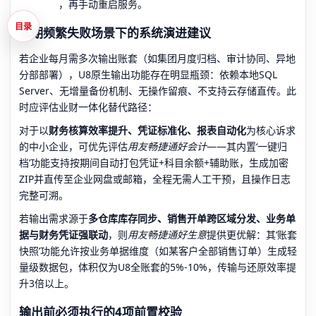
，再手动重启服务。
目录
长期频繁失败场景下的系统演进建议
若企业每月需多次输出账套（如集团月度归档、审计协同、异地
分部部署），U8原生输出功能存在明显瓶颈：依赖本地SQL
Server、无增量备份机制、无操作留痕、不支持云存储直传。此
时应评估业财一体化替代路径：
对于以
财务核算效率提升、凭证标准化、报表自动化
为核心诉求
的中小企业，可优先评估
用友畅捷通好会计
——其内置‘一键归
档’功能支持按期间自动打包凭证+科目余额+辅助账，生成加密
ZIP并直传至企业网盘或邮箱，全程无需人工干预，且操作日志
完整可溯。
若输出需求源于
多仓库库存同步、销售开单跨区域分发、业务单
据与财务凭证强联动
，则
用友畅捷通好生意
提供更优解：其‘账套
快照’功能允许按业务单据维度（如某客户全部销售订单）生成轻
量级数据包，体积仅为U8全账套的5%-10%，传输与还原效率提
升3倍以上。
输出前必须执行的4项前置校验