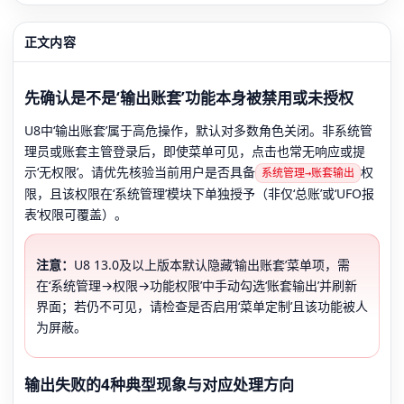
正文内容
先确认是不是‘输出账套’功能本身被禁用或未授权
U8中‘输出账套’属于高危操作，默认对多数角色关闭。非系统管
理员或账套主管登录后，即使菜单可见，点击也常无响应或提
示‘无权限’。请优先核验当前用户是否具备
权
系统管理→账套输出
限，且该权限在‘系统管理’模块下单独授予（非仅‘总账’或‘UFO报
表’权限可覆盖）。
注意：
U8 13.0及以上版本默认隐藏‘输出账套’菜单项，需
在‘系统管理→权限→功能权限’中手动勾选‘账套输出’并刷新
界面；若仍不可见，请检查是否启用‘菜单定制’且该功能被人
为屏蔽。
输出失败的4种典型现象与对应处理方向