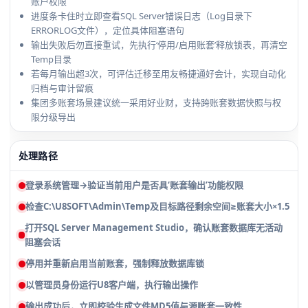
账户权限
进度条卡住时立即查看SQL Server错误日志（Log目录下
ERRORLOG文件），定位具体阻塞语句
输出失败后勿直接重试，先执行‘停用/启用账套’释放锁表，再清空
Temp目录
若每月输出超3次，可评估迁移至用友畅捷通好会计，实现自动化
归档与审计留痕
集团多账套场景建议统一采用好业财，支持跨账套数据快照与权
限分级导出
处理路径
登录系统管理→验证当前用户是否具‘账套输出’功能权限
检查C:\U8SOFT\Admin\Temp及目标路径剩余空间≥账套大小×1.5
打开SQL Server Management Studio，确认账套数据库无活动
阻塞会话
停用并重新启用当前账套，强制释放数据库锁
以管理员身份运行U8客户端，执行输出操作
输出成功后，立即校验生成文件MD5值与源账套一致性