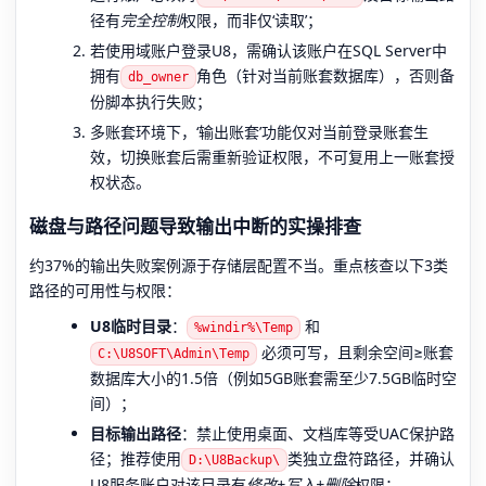
径有
完全控制
权限，而非仅‘读取’；
若使用域账户登录U8，需确认该账户在SQL Server中
拥有
角色（针对当前账套数据库），否则备
db_owner
份脚本执行失败；
多账套环境下，‘输出账套’功能仅对当前登录账套生
效，切换账套后需重新验证权限，不可复用上一账套授
权状态。
磁盘与路径问题导致输出中断的实操排查
约37%的输出失败案例源于存储层配置不当。重点核查以下3类
路径的可用性与权限：
U8临时目录
：
和
%windir%\Temp
必须可写，且剩余空间≥账套
C:\U8SOFT\Admin\Temp
数据库大小的1.5倍（例如5GB账套需至少7.5GB临时空
间）；
目标输出路径
：禁止使用桌面、文档库等受UAC保护路
径；推荐使用
类独立盘符路径，并确认
D:\U8Backup\
U8服务账户对该目录有
修改+写入+删除
权限；