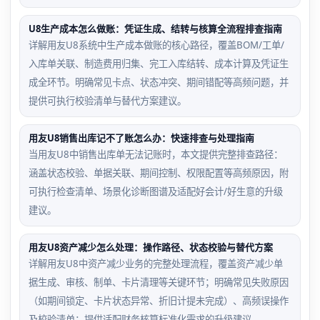
U8生产成本怎么做账：凭证生成、结转与核算全流程排查指南
详解用友U8系统中生产成本做账的核心路径，覆盖BOM/工单/
入库单关联、制造费用归集、完工入库结转、成本计算及凭证生
成全环节。明确常见卡点、状态冲突、期间错配等高频问题，并
提供可执行校验清单与替代方案建议。
用友U8销售出库记不了账怎么办：快速排查与处理指南
当用友U8中销售出库单无法记账时，本文提供完整排查路径：
涵盖状态校验、单据关联、期间控制、权限配置等高频原因，附
可执行检查清单、场景化诊断图谱及适配好会计/好生意的升级
建议。
用友U8资产减少怎么处理：操作路径、状态校验与替代方案
详解用友U8中资产减少业务的完整处理流程，覆盖资产减少单
据生成、审核、制单、卡片清理等关键环节；明确常见失败原因
（如期间锁定、卡片状态异常、折旧计提未完成）、高频误操作
及校验清单；提供适配财务核算标准化需求的升级建议。