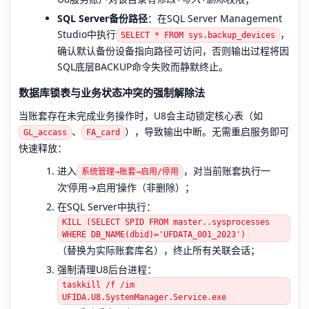
SQL Server备份路径
：在SQL Server Management
Studio中执行
，
SELECT * FROM sys.backup_devices
确认默认备份设备指向路径可访问，否则输出过程将因
SQL底层BACKUP命令失败而静默终止。
数据库锁表与业务状态冲突的强制解除法
当账套存在未完成业务操作时，U8会主动锁定核心表（如
、
），导致输出中断。无需重启服务即可
GL_accass
FA_card
快速释放：
进入
，对当前账套执行一
系统管理→账套→启用/停用
次‘停用→启用’操作（非删除）；
在SQL Server中执行：
KILL (SELECT SPID FROM master..sysprocesses
WHERE DB_NAME(dbid)='UFDATA_001_2023')
（替换为实际账套库名），终止所有关联会话；
强制清理U8后台进程：
taskkill /f /im
UFIDA.U8.SystemManager.Service.exe