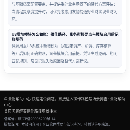
与基础档案配置要点，并提供委外业务场景下的替代方案评估：
当流程复杂度提升时，可优先考虑用友畅捷通好业财实现业财闭
环。
U8增加模块怎么做账：操作路径、账务衔接要点与模块启用后记
账规范
详解用友U8系统中新增模块（如固定资产、薪资、库存核算
等）后如何正确做账，涵盖模块启用前提、凭证生成逻辑、期间
匹配规则、常见记账失败原因及替代方案建议。
© 业财帮助中心-快速定位问题，直接进入操作路径与场景排查 · 业财帮助
中心
首页
问题解答
操作路径
场景排查
备案号：赣ICP备20006209号-14
版权说明：本站内容用于企业软件帮助与知识查询，转载请注明来源。