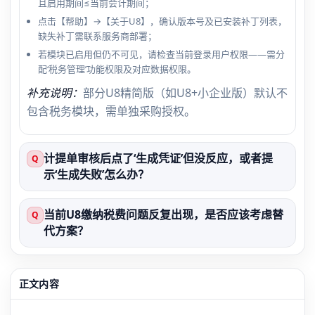
且启用期间≤当前会计期间；
点击【帮助】→【关于U8】，确认版本号及已安装补丁列表，
缺失补丁需联系服务商部署；
若模块已启用但仍不可见，请检查当前登录用户权限——需分
配‘税务管理’功能权限及对应数据权限。
补充说明：
部分U8精简版（如U8+小企业版）默认不
包含税务模块，需单独采购授权。
计提单审核后点了‘生成凭证’但没反应，或者提
Q
示‘生成失败’怎么办？
当前U8缴纳税费问题反复出现，是否应该考虑替
Q
代方案？
正文内容