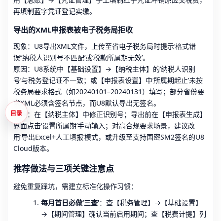
再填制蓝字凭证登记实缴。
导出的XML申报表被电子税务局拒收
现象：U8导出XML文件，上传至省电子税务局时提示‘格式错
误’‘纳税人识别号不匹配’或‘税款所属期无效’。
原因：U8系统中【基础设置】→【纳税主体】的‘纳税人识别
号’与税务登记证不一致；或【申报表设置】中‘所属期起止’未按
税务局要求格式（如20240101–20240131）填写；部分省份要
求XML必须含签名节点，而U8默认导出无签名。
处理：在【纳税主体】中修正识别号；导出前在【申报表生成】
目录
界面点击‘设置所属期’手动输入；对高合规要求场景，建议改
用‘导出Excel+人工填报’模式，或升级至支持国密SM2签名的U8
Cloud版本。
推荐做法与三项关键注意点
避免重复踩坑，需建立标准化操作习惯：
每月首日必做‘三查’
：查【税务管理】→【基础设置】
→【期间管理】确认当前启用期间；查【税费计提】列