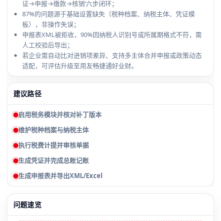
证→申报→缴款→核销’六步闭环；
87%的问题源于基础设置缺失（税种档案、纳税主体、凭证模
板），非操作失误；
申报表XML被拒收，90%因纳税人识别号或所属期格式不符，需
人工校验后导出；
若企业需自动比对进销项差异、支持多主体合并申报或政策动态
适配，可评估升级至用友畅捷通好业财。
建议路径
启用税务模块并核对补丁版本
维护税种档案与纳税主体
执行税费计提并审核单据
生成凭证并完成总账记账
生成申报表并导出XML/Excel
问题速览