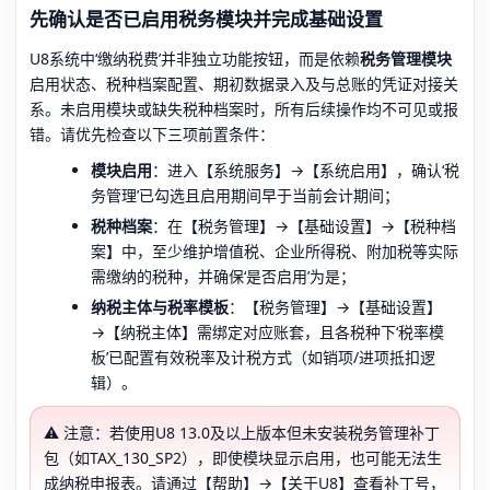
先确认是否已启用税务模块并完成基础设置
U8系统中‘缴纳税费’并非独立功能按钮，而是依赖
税务管理模块
启用状态、税种档案配置、期初数据录入及与总账的凭证对接关
系。未启用模块或缺失税种档案时，所有后续操作均不可见或报
错。请优先检查以下三项前置条件：
模块启用
：进入【系统服务】→【系统启用】，确认‘税
务管理’已勾选且启用期间早于当前会计期间；
税种档案
：在【税务管理】→【基础设置】→【税种档
案】中，至少维护增值税、企业所得税、附加税等实际
需缴纳的税种，并确保‘是否启用’为是；
纳税主体与税率模板
：【税务管理】→【基础设置】
→【纳税主体】需绑定对应账套，且各税种下‘税率模
板’已配置有效税率及计税方式（如销项/进项抵扣逻
辑）。
⚠️ 注意：若使用U8 13.0及以上版本但未安装税务管理补丁
包（如TAX_130_SP2），即使模块显示启用，也可能无法生
成纳税申报表。请通过【帮助】→【关于U8】查看补丁号，