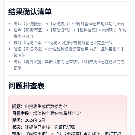
结果确认清单
确认【系统服务】→【系统启用】中‘税务管理’已启用且期间正确
检查【税务管理】→【基础设置】→【税种档案】中增值税、附加
税等已启用
核对【纳税主体】中‘纳税人识别号’与税务登记证完全一致
验证【凭证模板】中对应税种模板‘是否启用’为是，且科目指向末
级明细
确认【税费计提】单据状态为‘已审核’，且对应凭证已在总账完成
记账
问题排查表
问题：
申报表生成后数据为空
目标字段：
增值税主表‘应纳税额合计’
期间：
2024年6月
状态：
计提单已审核、凭证已记账
现象：
【纳税申报】→【生成申报表】点击成功，但打开报