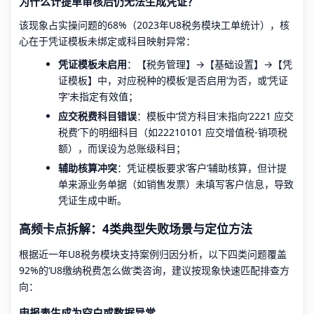
为什么计提单审核后仍无法生成凭证？
该现象占实操问题的68%（2023年U8税务模块工单统计），核
心在于凭证模板未绑定或科目映射异常：
凭证模板未启用
：【税务管理】→【基础设置】→【凭
证模板】中，对应税种的模板‘是否启用’为否，或‘凭证
字’未指定有效值；
应交税费科目错误
：模板中‘贷方科目’未指向‘2221 应交
税费’下的明细科目（如22210101 应交增值税-销项税
额），而误设为总账级科目；
辅助核算冲突
：凭证模板要求‘客户’辅助核算，但计提
单来源业务单据（如销售发票）未填写客户信息，导致
凭证生成中断。
高频卡点拆解：4类典型失败场景与定位方法
根据近一年U8税务模块支持案例归因分析，以下四类问题覆盖
92%的‘U8缴纳税费怎么做’类咨询，建议按现象快速匹配排查方
向：
申报表生成为空白或数据异常