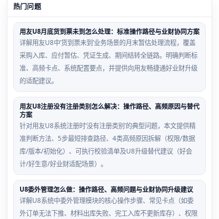
热门问题
用友U8月底货到票未到怎么处理：标准操作路径与业财协同方案
详解用友U8中‘货到票未到’业务场景的月末暂估处理流程，覆盖
采购入库、应付暂估、凭证生成、期间结转全链路。明确判断标
准、高频卡点、系统配置要点，并提供向用友畅捷通好业财升级
的适配建议。
用友U8注册没有注册类别怎么解决：操作路径、高频原因与替代
方案
针对用友U8系统注册时‘没有注册类别’的典型问题，本文提供精
准判断方法、5步最短排查路径、4类高频原因拆解（权限/数据
库/版本/初始化）、可执行校验清单及U8升级替代建议（好会
计/好生意/好业财适配场景）。
U8委外管理怎么做：操作路径、高频问题与业财协同升级建议
详解U8系统中委外管理模块的核心操作步骤、常见卡点（如委
外订单无法下推、材料出库失败、完工入库不更新库存）、权限