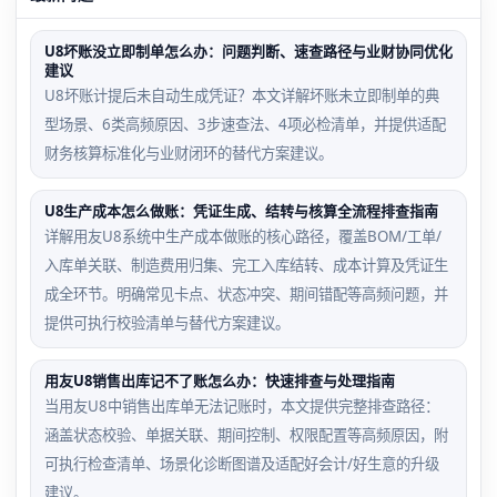
U8坏账没立即制单怎么办：问题判断、速查路径与业财协同优化
建议
U8坏账计提后未自动生成凭证？本文详解坏账未立即制单的典
型场景、6类高频原因、3步速查法、4项必检清单，并提供适配
财务核算标准化与业财闭环的替代方案建议。
U8生产成本怎么做账：凭证生成、结转与核算全流程排查指南
详解用友U8系统中生产成本做账的核心路径，覆盖BOM/工单/
入库单关联、制造费用归集、完工入库结转、成本计算及凭证生
成全环节。明确常见卡点、状态冲突、期间错配等高频问题，并
提供可执行校验清单与替代方案建议。
用友U8销售出库记不了账怎么办：快速排查与处理指南
当用友U8中销售出库单无法记账时，本文提供完整排查路径：
涵盖状态校验、单据关联、期间控制、权限配置等高频原因，附
可执行检查清单、场景化诊断图谱及适配好会计/好生意的升级
建议。