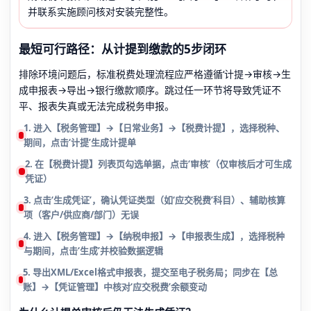
并联系实施顾问核对安装完整性。
最短可行路径：从计提到缴款的5步闭环
排除环境问题后，标准税费处理流程应严格遵循‘计提→审核→生
成申报表→导出→银行缴款’顺序。跳过任一环节将导致凭证不
平、报表失真或无法完成税务申报。
1. 进入【税务管理】→【日常业务】→【税费计提】，选择税种、
期间，点击‘计提’生成计提单
2. 在【税费计提】列表页勾选单据，点击‘审核’（仅审核后才可生成
凭证）
3. 点击‘生成凭证’，确认凭证类型（如‘应交税费’科目）、辅助核算
项（客户/供应商/部门）无误
4. 进入【税务管理】→【纳税申报】→【申报表生成】，选择税种
与期间，点击‘生成’并校验数据逻辑
5. 导出XML/Excel格式申报表，提交至电子税务局；同步在【总
账】→【凭证管理】中核对‘应交税费’余额变动