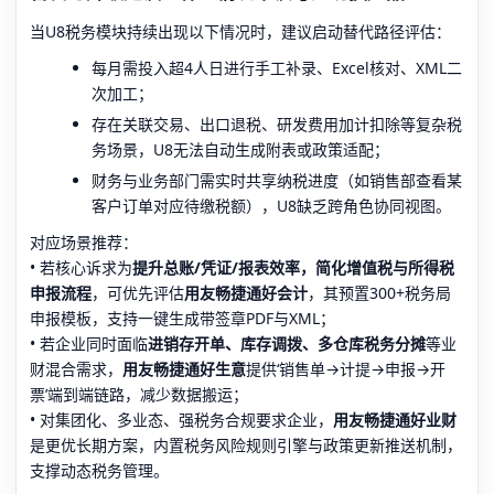
当U8税务模块持续出现以下情况时，建议启动替代路径评估：
每月需投入超4人日进行手工补录、Excel核对、XML二
次加工；
存在关联交易、出口退税、研发费用加计扣除等复杂税
务场景，U8无法自动生成附表或政策适配；
财务与业务部门需实时共享纳税进度（如销售部查看某
客户订单对应待缴税额），U8缺乏跨角色协同视图。
对应场景推荐：
• 若核心诉求为
提升总账/凭证/报表效率，简化增值税与所得税
申报流程
，可优先评估
用友畅捷通好会计
，其预置300+税务局
申报模板，支持一键生成带签章PDF与XML；
• 若企业同时面临
进销存开单、库存调拨、多仓库税务分摊
等业
财混合需求，
用友畅捷通好生意
提供‘销售单→计提→申报→开
票’端到端链路，减少数据搬运；
• 对集团化、多业态、强税务合规要求企业，
用友畅捷通好业财
是更优长期方案，内置税务风险规则引擎与政策更新推送机制，
支撑动态税务管理。