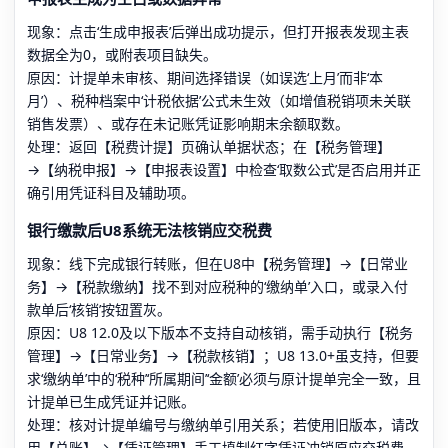
现象：点击‘生成申报表’后弹出成功提示，但打开报表发现主表
数据全为0，或附表项目缺失。
原因：计提单未审核、期间选择错误（如误选‘上月’而非‘本
月’）、税种档案中‘计税依据’公式未生效（如增值税销项未关联
销售发票）、或存在未记账凭证影响期末余额取数。
处理：返回【税费计提】页确认单据状态；在【税务管理】
→【纳税申报】→【申报表设置】中检查‘取数公式’是否启用并正
确引用凭证科目及辅助项。
银行缴款后U8系统无法核销应交税费
现象：线下完成银行转账，但在U8中【税务管理】→【日常业
务】→【税款缴纳】找不到对应税种的‘缴纳单’入口，或录入付
款单后‘核销’按钮置灰。
原因：U8 12.0及以下版本不支持自动核销，需手动执行【税务
管理】→【日常业务】→【税款核销】；U8 13.0+虽支持，但要
求‘缴纳单’中的‘税种’‘所属期间’‘金额’必须与原计提单完全一致，且
计提单已生成凭证并记账。
处理：核对计提单编号与缴纳单引用关系；若使用旧版本，请改
用【总账】→【凭证管理】手工填制红字凭证冲销原应交税费，