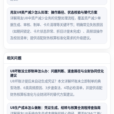
用友U8资产减少怎么处理：操作路径、状态校验与替代方案
详解用友U8中资产减少业务的完整处理流程，覆盖资产减少单
据生成、审核、制单、卡片清理等关键环节；明确常见失败原因
（如期间锁定、卡片状态异常、折旧计提未完成）、高频误操作
及校验清单；提供适配财务核算标准化需求的升级建议。
相关问题
U8坏账没立即制单怎么办：问题判断、速查路径与业财协同优化
建议
U8坏账计提后未自动生成凭证？本文详解坏账未立即制单的典
型场景、6类高频原因、3步速查法、4项必检清单，并提供适配
财务核算标准化与业财闭环的替代方案建议。
U8生产成本怎么做账：凭证生成、结转与核算全流程排查指南
详解用友U8系统中生产成本做账的核心路径，覆盖BOM/工单/