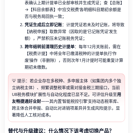
表确认上期计提单已全部审核并生成凭证；查【总账】
→【科目余额表】中‘应交税费’各明细科目期初余额是
否与税务局回执一致；
凭证生成后立即记账
：计提凭证若未及时记账，将导致
【纳税申报】取数异常（因取的是‘已记账凭证’发生
额），严禁积压未记账税务凭证；
跨年结转前清理历史计提单
：每年12月关账前，需在
【税费计提】中将全年已缴清税种的计提单执行‘作
废’操作（非删除），否则次年1月计提时可能重复计算
期初未缴数。
💡 提示：若企业存在多税种、多申报主体（如集团内多个独
立纳税主体）、频繁调整税率或需对接金税三期接口，当前
U8税务模块扩展性与自动化程度已显不足。可评估升级至
用
友畅捷通好业财
——其内置‘智能税控引擎’支持动态税率库、
跨主体合并申报、自动比对进销项差异并生成风险提示，显
著降低人工核对成本。
替代与升级建议：什么情况下该考虑切换产品？