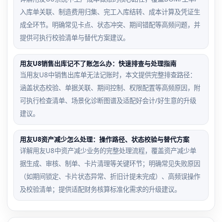
入库单关联、制造费用归集、完工入库结转、成本计算及凭证生
成全环节。明确常见卡点、状态冲突、期间错配等高频问题，并
提供可执行校验清单与替代方案建议。
用友U8销售出库记不了账怎么办：快速排查与处理指南
当用友U8中销售出库单无法记账时，本文提供完整排查路径：
涵盖状态校验、单据关联、期间控制、权限配置等高频原因，附
可执行检查清单、场景化诊断图谱及适配好会计/好生意的升级
建议。
用友U8资产减少怎么处理：操作路径、状态校验与替代方案
详解用友U8中资产减少业务的完整处理流程，覆盖资产减少单
据生成、审核、制单、卡片清理等关键环节；明确常见失败原因
（如期间锁定、卡片状态异常、折旧计提未完成）、高频误操作
及校验清单；提供适配财务核算标准化需求的升级建议。