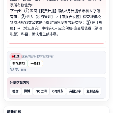
表所有数值为0
下一步：
① 返回【税费计提】确认6月计提单‘审核人’字段
有值；② 进入【税务管理】→【申报表设置】检查‘增值税
销项税额’取数公式是否绑定‘销售发票’凭证类型；③ 在【总
账】→【凭证查询】中筛选6月‘应交税费-应交增值税（销项
税额）’科目，确认发生额非零。
这篇内容对你有帮助吗？
反馈
73
13
有帮助
一般
帮助率：85%
分享这篇内容
微博
QQ空间
QQ好友
微信
海报分享
复制链接
最新问题