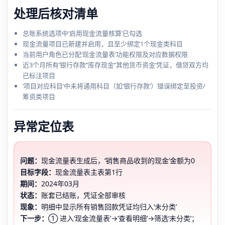
处理后核对清单
总账系统选项中‘启用现金流量核算’已勾选
现金流量项目已新建并启用，且至少绑定1个现金类科目
当前用户角色已分配‘现金流量表’功能权限及对应数据权限
近3个月所有‘银行存款’‘库存现金’‘其他货币资金’凭证，借贷双方均
已标注项目
‘项目对应科目’中未将通用科目（如‘银行存款’）错误绑定至投资/
筹资类项目
异常定位表
问题：
现金流量表生成后，‘销售商品收到的现金’金额为0
目标字段：
现金流量表主表第1行
期间：
2024年03月
状态：
账套已结账，凭证全部审核
现象：
明细中显示所有销售回款凭证均归入‘未分类’
下一步：
① 进入‘现金流量表’→‘查看明细’→筛选‘未分类’；