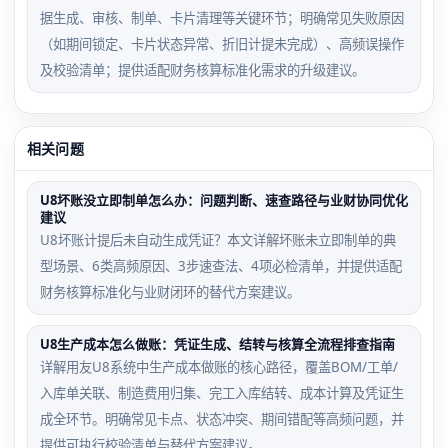
据生成、审核、制单、卡片清理等关键环节；明确常见失败原因
（如期间锁定、卡片状态异常、折旧计提未完成）、高频误操作
及校验清单；提供适配财务核算标准化需求的升级建议。
相关问题
U8坏账没立即制单怎么办：问题判断、速查路径与业财协同优化
建议
U8坏账计提后未自动生成凭证？本文详解坏账未立即制单的典
型场景、6类高频原因、3步速查法、4项必检清单，并提供适配
财务核算标准化与业财闭环的替代方案建议。
U8生产成本怎么做账：凭证生成、结转与核算全流程排查指南
详解用友U8系统中生产成本做账的核心路径，覆盖BOM/工单/
入库单关联、制造费用归集、完工入库结转、成本计算及凭证生
成全环节。明确常见卡点、状态冲突、期间错配等高频问题，并
提供可执行校验清单与替代方案建议。