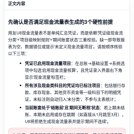
正文内容
先确认是否满足现金流量表生成的3个硬性前提
用友U8现金流量表不是单纯汇总凭证，而是依赖‘凭证级现金流
分类’+‘项目级映射规则’+‘期间账套状态’三重校验。缺一即导致报
表为空、数据错位或提示‘未定义现金流量项目’。请按顺序核验
以下三项：
凭证已启用现金流量项目
：在总账→基础设置→系统选
项中勾选‘启用现金流量核算’，且凭证录入界面右下角
显示‘现金流量’标签栏；
所有涉及现金类科目的凭证均已标注项目
：包括银行存
款、库存现金、其他货币资金等一级科目下的明细凭
证，未标注则自动归入‘未分类’，不参与主表统计；
当前账套处于‘结账前’且‘期间无断档’状态
：若上期未结
账、本期未启用或存在跳期（如直接从1月跳至3月），
U8将拒绝生成现金流量表并提示‘期间不连续’。