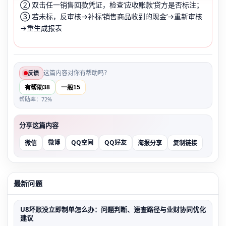
② 双击任一销售回款凭证，检查‘应收账款’贷方是否标注；
③ 若未标，反审核→补标‘销售商品收到的现金’→重新审核
→重生成报表
这篇内容对你有帮助吗？
反馈
38
15
有帮助
一般
帮助率：72%
分享这篇内容
微博
QQ空间
QQ好友
微信
海报分享
复制链接
最新问题
U8坏账没立即制单怎么办：问题判断、速查路径与业财协同优化
建议