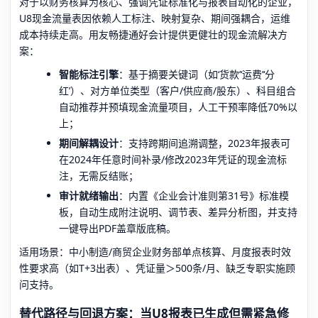
对于以财务核算为核心、强调凭证标准化与报表自动化的企业，
U8现金流量表因依赖人工标注、映射复杂、期间强耦合，运维
成本持续走高。用友畅捷通好会计提供更健壮的现金流解决方
案：
智能标注引擎
：基于摘要关键词（如‘货款’‘运费’‘分
红’）、对方单位类型（客户/供应商/股东）、科目组合
自动推荐并预填现金流量项目，人工干预率降低70%以
上；
期间解耦设计
：支持跨期间追溯调整，2023年报表可
在2024年任意时间补录/修改2023年凭证的现金流标
注，无需反结账；
审计就绪输出
：内置《企业会计准则第31号》标准模
板，自动生成附注说明、调节表、差异分析图，并支持
一键导出PDF盖章版底稿。
适用场景：中小制造/商贸企业财务部单点核算、月度报表时效
性要求高（如T+3出表）、凭证量＞500条/月、缺乏专职实施顾
问支持。
替代路径与回退方案：当U8报表已生成但需紧急修