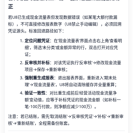
正
若U8已生成现金流量表但发现数据错误（如某笔大额付款漏
标），不可直接修改报表数字（U8禁止手动编辑），必须回溯
凭证源头。标准回退路径如下：
定位问题凭证
：在‘现金流量表’界面点击右上角‘查看明
细’，筛选‘未分类’或金额异常的行，双击打开对应凭
证；
反审核并补标
：对该凭证执行‘反审核’→修改现金流量
项目→保存→重新审核；
强制重生成报表
：退出报表界面，重新进入‘期末处
理’→‘现金流量表’，U8将自动清除缓存并全量重算；
验证一致性
：对比重生成前后‘经营活动现金流量净
额’变动值，应等于补标凭证的现金流金额（如补标一
笔-100万付款，则净额应减少100万）。
注意：若已结账，需先‘取消结账’→‘反审核凭证’→‘补标’→‘重新审
核’→‘重新结账’，全程需备份账套。