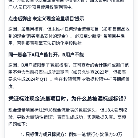
门/人员已在‘项目使用权限’列表中。
点击后弹出‘未定义现金流量项目’提示
原因：虽启用核算，但未维护任何现金流量项目（如‘销售商品收
到的现金’‘购买商品支付的现金’）。必须至少新增1条项目并启
用，否则报表引擎无法初始化字段映射。
同一账套下A用户能打开，B用户不能
原因：B用户被限制了‘数据权限’，其可查看的会计期间或部门范
围不包含当前报表生成所需期间（如只允许查2023年，但报表
要求生成2024年Q1）。需在‘权限管理’→‘数据权限’中扩展期间维
度。
凭证标注现金流量项目时，为什么总被漏标或标错？
现金流量项目标注是U8现金流量表的数据源头，但U8未强制校
验，导致大量‘隐性错误’：表面生成成功，实则数据失真。高频
问题如下：
只标借方或只标贷方
：例如一笔‘银行存款’借方50万