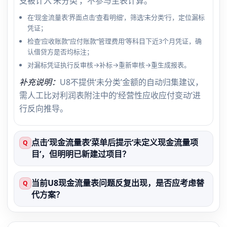
支被计入‘未分类’，不参与主表计算。
在‘现金流量表’界面点击‘查看明细’，筛选‘未分类’行，定位漏标
凭证；
检查‘应收账款’‘应付账款’‘管理费用’等科目下近3个月凭证，确
认借贷方是否均标注；
对漏标凭证执行反审核→补标→重新审核→重生成报表。
补充说明：
U8不提供‘未分类’金额的自动归集建议，
需人工比对利润表附注中的‘经营性应收应付变动’进
行反向推导。
点击‘现金流量表’菜单后提示‘未定义现金流量项
Q
目’，但明明已新建过项目？
当前U8现金流量表问题反复出现，是否应考虑替
Q
代方案？