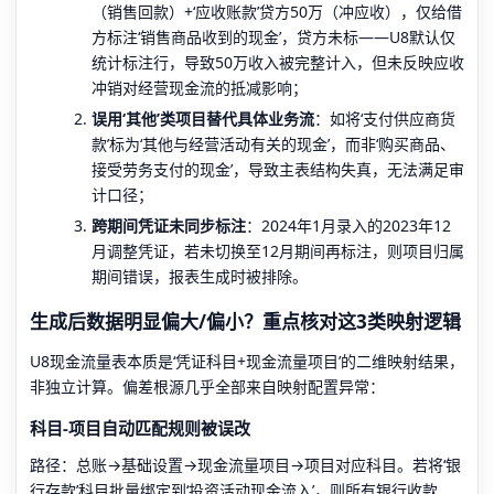
（销售回款）+‘应收账款’贷方50万（冲应收），仅给借
方标注‘销售商品收到的现金’，贷方未标——U8默认仅
统计标注行，导致50万收入被完整计入，但未反映应收
冲销对经营现金流的抵减影响；
误用‘其他’类项目替代具体业务流
：如将‘支付供应商货
款’标为‘其他与经营活动有关的现金’，而非‘购买商品、
接受劳务支付的现金’，导致主表结构失真，无法满足审
计口径；
跨期间凭证未同步标注
：2024年1月录入的2023年12
月调整凭证，若未切换至12月期间再标注，则项目归属
期间错误，报表生成时被排除。
生成后数据明显偏大/偏小？重点核对这3类映射逻辑
U8现金流量表本质是‘凭证科目+现金流量项目’的二维映射结果，
非独立计算。偏差根源几乎全部来自映射配置异常：
科目-项目自动匹配规则被误改
路径：总账→基础设置→现金流量项目→项目对应科目。若将‘银
行存款’科目批量绑定到‘投资活动现金流入’，则所有银行收款