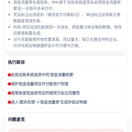
现金流量表生成失败，90%源于‘总账系统选项未启用现金流量核
算’这一全局开关未打开；
凭证标注必须双向（借贷双方均需标注），单边标注会导致主表
数据虚增或失真；
科目-项目自动匹配规则一旦误设，将批量污染全期间数据，修改
后需强制重生成；
对于月度报表时效性要求高、凭证量大、缺乏实施支持的企业，
可评估用友畅捷通好会计作为替代方案。
执行路径
启用总账系统选项中的‘现金流量核算’
维护现金流量项目并分配用户权限
逐笔检查现金类凭证的借贷方标注完整性
进入‘期末处理’→‘现金流量表’生成并验证明细
问题速览