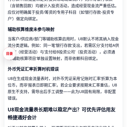
（含销售回款）均被计入投资活动，造成经营现金流严重低估。
应仅对明确属于投资/筹资的专用子科目（如‘银行存款-投资专
户’）做定向绑定。
辅助核算维度未参与映射
当客户/供应商/部门等辅助核算启用时，U8默认不将其纳入现金
流分类逻辑。例如：同一笔‘银行存款’支出，若需区分‘支付给A供
应商’（经营活动）与‘支付给B投资公司’（投资活动），必须通
目录
过‘辅助核算项目’单独设置映射，而非依赖科目绑定。
外币凭证汇率折算时机错误
U8在生成现金流量表时，对外币凭证采用‘记账时汇率’折算为本
位币，而非‘报表日即期汇率’。若企业要求按期末汇率重估，U8
原生不支持，需导出后手工调整——此为U8固有局限，非配置
错误。
U8现金流量表长期难以稳定产出？可优先评估用友
畅捷通好会计