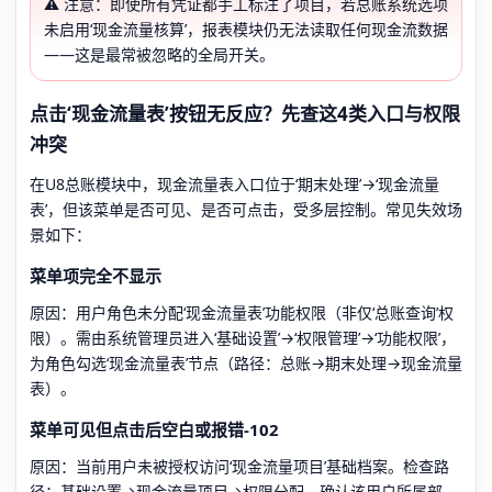
⚠️ 注意：即使所有凭证都手工标注了项目，若总账系统选项
未启用‘现金流量核算’，报表模块仍无法读取任何现金流数据
——这是最常被忽略的全局开关。
点击‘现金流量表’按钮无反应？先查这4类入口与权限
冲突
在U8总账模块中，现金流量表入口位于‘期末处理’→‘现金流量
表’，但该菜单是否可见、是否可点击，受多层控制。常见失效场
景如下：
菜单项完全不显示
原因：用户角色未分配‘现金流量表’功能权限（非仅‘总账查询’权
限）。需由系统管理员进入‘基础设置’→‘权限管理’→‘功能权限’，
为角色勾选‘现金流量表’节点（路径：总账→期末处理→现金流量
表）。
菜单可见但点击后空白或报错-102
原因：当前用户未被授权访问‘现金流量项目’基础档案。检查路
径：基础设置→现金流量项目→权限分配，确认该用户所属部