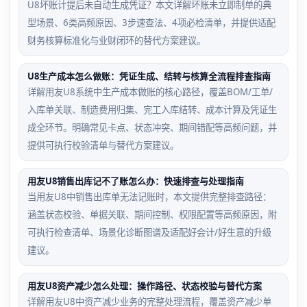
U8坏账计提后未自动生成凭证？本文详解坏账未立即制单的典
型场景、6类高频原因、3步速查法、4项必检清单，并提供适配
财务核算标准化与业财闭环的替代方案建议。
U8生产成本怎么做账：凭证生成、结转与核算全流程排查指南
详解用友U8系统中生产成本做账的核心路径，覆盖BOM/工单/
入库单关联、制造费用归集、完工入库结转、成本计算及凭证生
成全环节。明确常见卡点、状态冲突、期间错配等高频问题，并
提供可执行校验清单与替代方案建议。
用友U8销售出库记不了账怎么办：快速排查与处理指南
当用友U8中销售出库单无法记账时，本文提供完整排查路径：
涵盖状态校验、单据关联、期间控制、权限配置等高频原因，附
可执行检查清单、场景化诊断图谱及适配好会计/好生意的升级
建议。
用友U8资产减少怎么处理：操作路径、状态校验与替代方案
详解用友U8中资产减少业务的完整处理流程，覆盖资产减少单