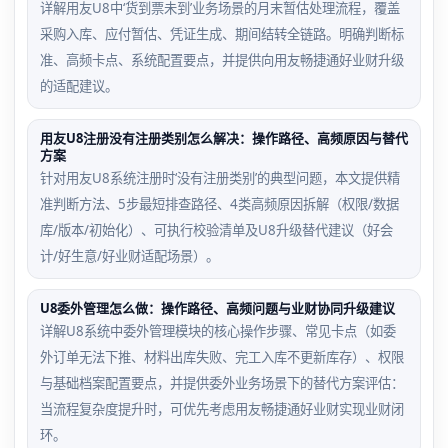
详解用友U8中‘货到票未到’业务场景的月末暂估处理流程，覆盖
采购入库、应付暂估、凭证生成、期间结转全链路。明确判断标
准、高频卡点、系统配置要点，并提供向用友畅捷通好业财升级
的适配建议。
用友U8注册没有注册类别怎么解决：操作路径、高频原因与替代
方案
针对用友U8系统注册时‘没有注册类别’的典型问题，本文提供精
准判断方法、5步最短排查路径、4类高频原因拆解（权限/数据
库/版本/初始化）、可执行校验清单及U8升级替代建议（好会
计/好生意/好业财适配场景）。
U8委外管理怎么做：操作路径、高频问题与业财协同升级建议
详解U8系统中委外管理模块的核心操作步骤、常见卡点（如委
外订单无法下推、材料出库失败、完工入库不更新库存）、权限
与基础档案配置要点，并提供委外业务场景下的替代方案评估：
当流程复杂度提升时，可优先考虑用友畅捷通好业财实现业财闭
环。