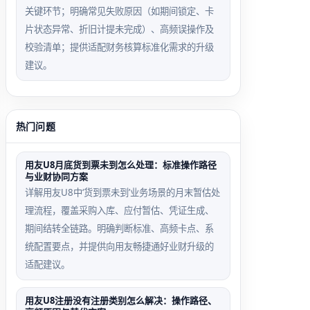
关键环节；明确常见失败原因（如期间锁定、卡
片状态异常、折旧计提未完成）、高频误操作及
校验清单；提供适配财务核算标准化需求的升级
建议。
热门问题
用友U8月底货到票未到怎么处理：标准操作路径
与业财协同方案
详解用友U8中‘货到票未到’业务场景的月末暂估处
理流程，覆盖采购入库、应付暂估、凭证生成、
期间结转全链路。明确判断标准、高频卡点、系
统配置要点，并提供向用友畅捷通好业财升级的
适配建议。
用友U8注册没有注册类别怎么解决：操作路径、