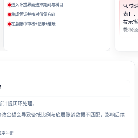
进入计提界面选择期间与科目
🔍 
表】，
生成凭证并核对借贷方向
提示‘
在总账中审核+记账+结账
数据
销售
场景
开票
无法
？
款归入
区间’
新计提闭环处理。
修改金额会导致备抵比例与底层账龄数据不匹配，影响后续
坏账
字冲销’
助核