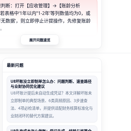
快速判断：打开【应收管理】→【账龄分析
若表格中‘1年以内’‘1-2年’等列数值均为0，或
暂无数据’，则立即停止计提操作，先修复账龄
源。
展开问题速览
发票日期缺失触发
客户辅助核算不一致场
景
最新问题
日期为空导致账龄
同一客户在不同发票中
计算，所有应收账
填写不同部门/项目，
U8坏账没立即制单怎么办：问题判断、速查路径
‘未到期’或‘异常
系统拒绝生成含冲突辅
与业财协同优化建议
助项的凭证
U8坏账计提后未自动生成凭证？本文详解坏账未
立即制单的典型场景、6类高频原因、3步速查
法、4项必检清单，并提供适配财务核算标准化与
业财闭环的替代方案建议。
准备科目未启用辅
计提后手动修改应收账
算场景
款场景