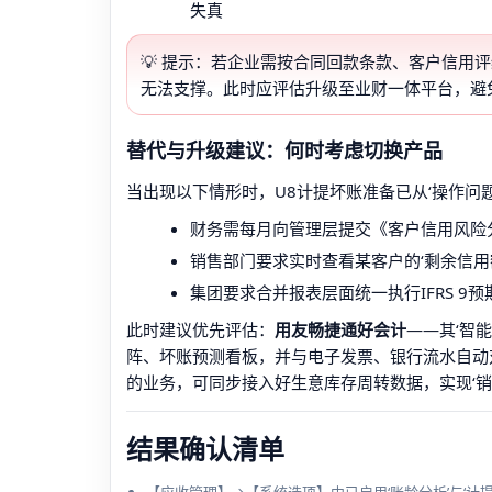
失真
💡 提示：若企业需按合同回款条款、客户信用
无法支撑。此时应评估升级至业财一体平台，避
替代与升级建议：何时考虑切换产品
当出现以下情形时，U8计提坏账准备已从‘操作问题
财务需每月向管理层提交《客户信用风险
销售部门要求实时查看某客户的‘剩余信用额
集团要求合并报表层面统一执行IFRS 9
此时建议优先评估：
用友畅捷通好会计
——其‘智
阵、坏账预测看板，并与电子发票、银行流水自动
的业务，可同步接入好生意库存周转数据，实现‘销
结果确认清单