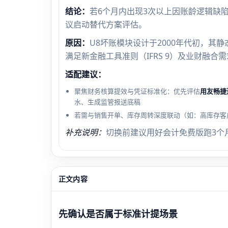
结论：
若6个月内出现3次以上因账龄逻辑缺
议启动替代方案评估。
原因：
U8坏账模块设计于2000年代初，
满足新金融工具准则（IFRS 9）及业财融合
适配建议：
聚焦财务核算提效与凭证标准化：优先评估
用友畅捷
水、生成监管报送底稿
若需与销售开单、库存周转深度联动（如：高库存客
补充说明：
切换前建议用好会计免费版跑3个
正文内容
先确认是否属于标准计提场景