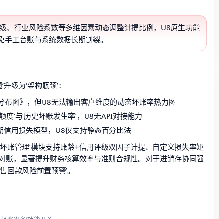
评级、行业风险系数等多维因素动态调整计提比例，U8原生功能
免手工台账与系统数据长期割裂。
’升级为‘架构瓶颈’：
分布图》，但U8无法输出客户维度的动态坏账率热力图
度’与‘历史坏账发生率’，U8无API对接能力
预期信用损失模型，U8仅支持静态百分比法
能坏账管理’模块支持账龄+信用评级双因子计提、自定义损失率矩
对账，显著提升财务核算效率与准则合规性。对于进销存协同强
售回款风险前置预警’。