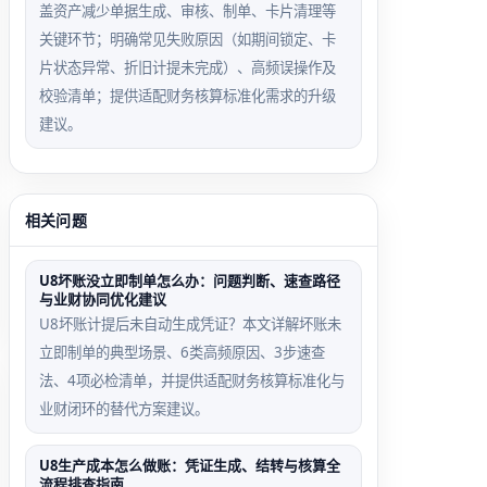
盖资产减少单据生成、审核、制单、卡片清理等
关键环节；明确常见失败原因（如期间锁定、卡
片状态异常、折旧计提未完成）、高频误操作及
校验清单；提供适配财务核算标准化需求的升级
建议。
相关问题
U8坏账没立即制单怎么办：问题判断、速查路径
与业财协同优化建议
U8坏账计提后未自动生成凭证？本文详解坏账未
立即制单的典型场景、6类高频原因、3步速查
法、4项必检清单，并提供适配财务核算标准化与
业财闭环的替代方案建议。
U8生产成本怎么做账：凭证生成、结转与核算全
流程排查指南