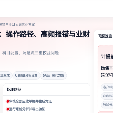
报错与业财协同优化方案
做：操作路径、高频报错与业财
问题速览
、科目配置、凭证流三重校验问题
计提
确保基
提逻
凭证生成
U8账龄分析设置
好会计替代方案
客户档
处理路径
应收账
审核全部应收单据并生成凭证
账龄分
运行账龄分析并导出验证