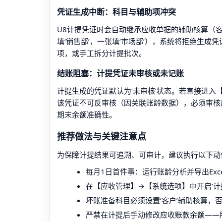
凭证生成中断：科目与辅助项冲突
U8计提凭证时会自动继承应收单据的辅助核算（
填‘销售部’，一张填‘市场部’），系统将拒绝生成
项，或手工拆分计提批次。
结账阻塞：计提凭证未审核或未记账
计提生成的凭证默认为‘未审核’状态。若直接进入
该凭证不可反审核（因关联账龄数据），必须审核
期末余额准确性。
推荐做法与关键注意点
为保障计提结果可追溯、可审计，建议执行以下动
每月1日首件事：运行账龄分析并导出Exc
在【应收管理】→【系统选项】中开启‘计提
坏账准备科目必须设置‘客户’辅助核算，
严禁在计提后手动修改应收账款余额——所