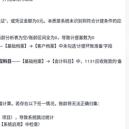
凭证”，或凭证金额为0元。本质是系统未识别到符合计提条件的应
账龄分析表为空/账龄区间全为0，导致计提基数为0
—【基础档案】→【客户档案】中未勾选‘计提坏账准备’字段
应科目
——【基础档案】→【会计科目】中，1131应收账款的‘备
的差值计算。若存在以下任一情况，账龄将无法正确归集：
、项目），导致系统跳过统计
→【系统启用】中检查）