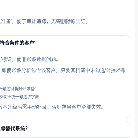
123
置‘客
账准备’，便于审计追踪，无需删除原凭证。
凭证
查询
符合条件的客户’
备’标识，而非账龄数据问题。
，即使账龄分析包含该客户，只要其档案中未勾选‘计提坏账
勾选‘计提坏账准备’
‘修改’→统一勾选该字段
，旧版本升级后需手动补录，否则存量客户全部失效。
考虑替代系统？