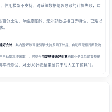
陷、信用模型不支持、跨系统数据割裂导致的计提失败，建
其静态百分比法、单维度账龄、无外部数据接口等特性，已难以
需求。
通好会计
，其内置‘坏账智能引擎’支持多因子计提、自动匹配银行回款流
户自动提高坏账率）：可结合
用友畅捷通好生意
构建业务风险前置预警
月平行测试，对比U8计提结果差异率与人工干预耗时。