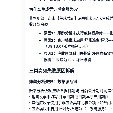
为什么生成凭证后金额为0？
典型现象：点击【生成凭证】后弹出提示“未生成
收账款余额。
原因1：账龄分析未执行或执行异常
——
原因2：客户档案未启用‘坏账准备’标识
—
（U8 13.0+版本强制要求）
原因3：应收账款科目未指定‘坏账准备’对
抵科目’未设为1231坏账准备
三类高频失败原因拆解
账龄分析失效：数据源断链
账龄分析依赖‘应收单据日期’与‘当前会计期间’
• 销售发票未填写‘开票日期’或日期早于启用期间
• 其他应收单使用了非应收类辅助核算项（如部门
• 应收模块未启用‘账龄分析’选项（【系统服务】