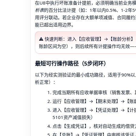
在U8中执行坏账准备计提前，必须明确当前业务
析表
的百分比法计提（如：1年以内0.5%、1-2
用评分联动。若企业存在大额单项减值、合同履约
能已超出适用边界。
⚠️ 快速判断：进入【应收管理】→【账龄分析
账龄区间为空），则后续所有计提操作均无效—
最短可行操作路径（5步闭环）
以下为经实测验证的最小成功路径，适用于90%
析正常）：
完成当期所有应收单据审核（销售发票、
运行【应收管理】→【期末处理】→【账
进入【应收管理】→【凭证处理】→【计提
5101资产减值损失）
点击【生成凭证】，核对自动生成的借贷
在【总账】→【凭证管理】中审核该凭证