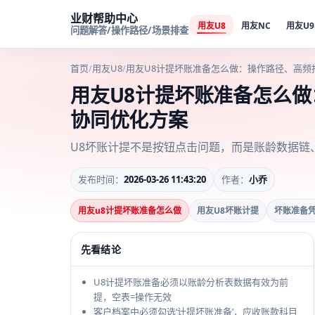
业财帮助中心
用友U8
用友NC
用友U9
问题解答/操作路径/场景排查
首页
/
用友U8
/
用友U8计提坏账准备怎么做：操作路径、高频
用友U8计提坏账准备怎么
协同优化方案
U8坏账计提不是按钮点击问题，而是账龄数据链
发布时间：
2026-03-26 11:43:20
作者：
小乔
用友u8计提坏账准备怎么做
用友U8坏账计提
坏账准备
先看结论
U8计提坏账准备必须以账龄分析表数据有效为前
提，空表=操作无效
客户档案中必须勾选‘计提坏账准备’，应收账款科目