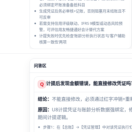
必须绑定坏账准备备抵科目
生成凭证后务必审核+记账，否则阻塞月末结账且不
可反审
若需支持信用评级联动、IFRS 9模型或动态风险预
警，可评估用友畅捷通好会计替代方案
计提失败时优先检查‘账龄分析执行状态’与‘客户辅助
核算一致性’两项
问答区
计提后发现金额错误，能直接修改凭证吗
Q
结论：
不能直接修改，必须通过红字冲销+重
原因：
U8计提凭证与账龄分析数据强绑定，
期间计提逻辑。
步骤1：在【总账】→【凭证管理】中对该凭证执行‘红