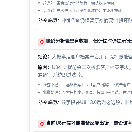
步骤2：重新运行账龄分析，确认数据准确
步骤3：再次进入【计提坏账准备】生成新凭证
补充说明：
冲销凭证仍保留原始摘要‘计提坏
账龄分析表里有数据，但计提时仍提示‘无
Q
结论：
大概率是客户档案未启用‘计提坏账准
原因：
U8在计提前会二次校验客户档案字段
准备’，系统即过滤掉。
检查路径：【基础档案】→【客户档案】→双击客户→
批量处理：在客户档案列表页，按Ctrl+A全选，右键
补充说明：
该字段在U8 13.0后为必选项
当前U8计提坏账准备反复出错，是否该
Q