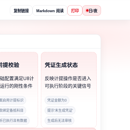
复制链接
Markdown 阅读
打印
日/夜
前提校验
凭证生成状态
础配置满足U8计
反映计提操作是否进入
辑运行的刚性条件
可执行阶段的关键信号
案启用计提标识
凭证金额为0
款绑定备抵科目
提示‘未生成凭证’
析已执行且有数据
生成后无法审核