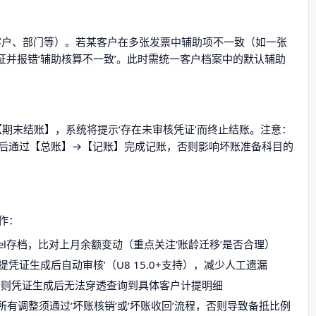
客户、部门等）。若某客户在多张发票中辅助项不一致（如一张
凭证并报错‘辅助核算不一致’。此时需统一客户档案中的默认辅助
【期末结账】，系统将提示‘存在未审核凭证’而终止结账。注意：
后通过【总账】→【记账】完成记账，否则影响坏账准备科目的
作：
el存档，比对上月余额变动（重点关注‘账龄迁移’是否合理）
凭证生成后自动审核’（U8 15.0+支持），减少人工遗漏
否则凭证生成后无法穿透查询到具体客户计提明细
有调整须通过‘坏账核销’或‘坏账收回’流程，否则导致备抵比例