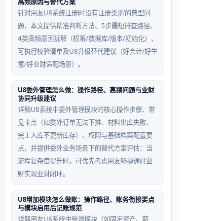
高频原因与替代方案
针对用友U8系统注册时‘没有注册类别’的典型问
题，本文提供精准判断方法、5步最短排查路径、
4类高频原因拆解（权限/数据库/版本/初始化）、
可执行校验清单及U8升级替代建议（好会计/好生
意/好业财适配场景）。
U8委外管理怎么做：操作路径、高频问题与业财
协同升级建议
详解U8系统中委外管理模块的核心操作步骤、常
见卡点（如委外订单无法下推、材料出库失败、
完工入库不更新库存）、权限与基础档案配置要
点，并提供委外业务场景下的替代方案评估：当
流程复杂度提升时，可优先考虑用友畅捷通好业
财实现业财闭环。
U8增加模块怎么做账：操作路径、账务衔接要点
与模块启用后记账规范
详解用友U8系统中新增模块（如固定资产、薪