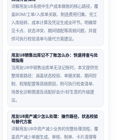
详解用友U8系统中生产成本做账的核心路径，覆
盖BOM/工单/入库单关联、制造费用归集、完工
入库结转、成本计算及凭证生成全环节。明确常
见卡点、状态冲突、期间错配等高频问题，并提
供可执行校验清单与替代方案建议。
用友U8销售出库记不了账怎么办：快速排查与处
理指南
当用友U8中销售出库单无法记账时，本文提供完
整排查路径：涵盖状态校验、单据关联、期间控
制、权限配置等高频原因，附可执行检查清单、
场景化诊断图谱及适配好会计/好生意的升级建
议。
用友U8资产减少怎么处理：操作路径、状态校验
与替代方案
详解用友U8中资产减少业务的完整处理流程，覆
盖资产减少单据生成、审核、制单、卡片清理等