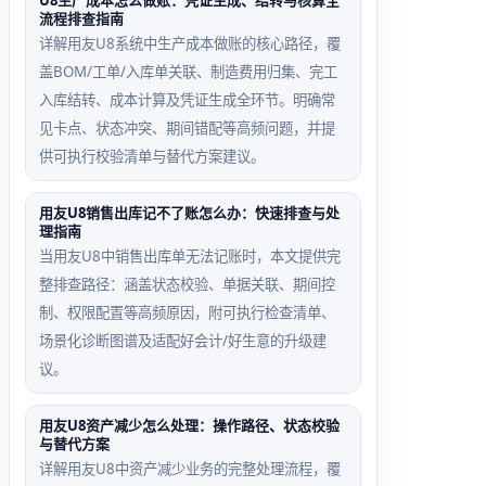
U8生产成本怎么做账：凭证生成、结转与核算全
流程排查指南
1坏账准备科目未设
直接修改1131科目余
详解用友U8系统中生产成本做账的核心路径，覆
户’辅助项，导致
额，破坏‘应收账款-坏
盖BOM/工单/入库单关联、制造费用归集、完工
生成后无法按客户
账准备’备抵关系，引发
入库结转、成本计算及凭证生成全环节。明确常
计提明细
期末余额失真
见卡点、状态冲突、期间错配等高频问题，并提
供可执行校验清单与替代方案建议。
用友U8销售出库记不了账怎么办：快速排查与处
理指南
当用友U8中销售出库单无法记账时，本文提供完
整排查路径：涵盖状态校验、单据关联、期间控
制、权限配置等高频原因，附可执行检查清单、
场景化诊断图谱及适配好会计/好生意的升级建
议。
用友U8资产减少怎么处理：操作路径、状态校验
与替代方案
详解用友U8中资产减少业务的完整处理流程，覆