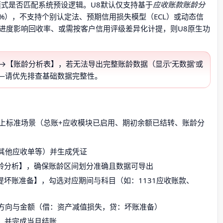
模式是否匹配系统预设逻辑。U8默认仅支持基于
应收账款账龄分
年5%），不支持个别认定法、预期信用损失模型（ECL）或动态信
进度影响回收率、或需按客户信用评级差异化计提，则U8原生功
】→【账龄分析表】，若无法导出完整账龄数据（显示‘无数据’或
—请优先排查基础数据完整性。
以上标准场景（总账+应收模块已启用、期初余额已结转、账龄分
其他应收单等）并生成凭证
龄分析】，确保账龄区间划分准确且数据可导出
坏账准备】，勾选对应期间与科目（如：1131应收账款、
方向与金额（借：资产减值损失，贷：坏账准备）
，并完成当月结账