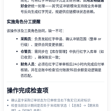
简化，可将红字冲销动作沉淀至财务端，由
用友畅捷通
好会计
统一处理——其‘凭证冲销’模块支持按业务单据
号反向生成红字凭证，规避供应链模块状态依赖。
实施角色分工提醒
该操作涉及三类角色协同，缺一不可：
采购员
：负责发起红字申请、确认冲销范围（整单 or
行级）、提供合同变更依据；
仓管员
：需同步在【库存管理】中执行红字入库单（如
已收货），确保账实一致；
财务人员
：必须在红字订单审核后24小时内完成应付单
核销，并在总账中检查‘应付账款’科目余额变动逻辑是
否匹配。
操作完成检查项
确认蓝字采购订单状态为‘已审核’且右下角无‘已关闭’标识
检查当前会计期间是否处于‘未结账’状态（【总账】→【期末处
理】→【结账】查看）