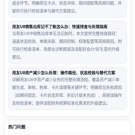
成全环节。明确常见卡点、状态冲突、期间错配等高频问题，并
提供可执行校验清单与替代方案建议。
用友U8销售出库记不了账怎么办：快速排查与处理指南
当用友U8中销售出库单无法记账时，本文提供完整排查路径：
涵盖状态校验、单据关联、期间控制、权限配置等高频原因，附
可执行检查清单、场景化诊断图谱及适配好会计/好生意的升级
建议。
用友U8资产减少怎么处理：操作路径、状态校验与替代方案
详解用友U8中资产减少业务的完整处理流程，覆盖资产减少单
据生成、审核、制单、卡片清理等关键环节；明确常见失败原因
（如期间锁定、卡片状态异常、折旧计提未完成）、高频误操作
及校验清单；提供适配财务核算标准化需求的升级建议。
热门问题