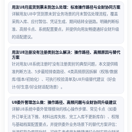
用友U8月底货到票未到怎么处理：标准操作路径与业财协同方案
详解用友U8中‘货到票未到’业务场景的月末暂估处理流程，覆盖
采购入库、应付暂估、凭证生成、期间结转全链路。明确判断标
准、高频卡点、系统配置要点，并提供向用友畅捷通好业财升级
的适配建议。
用友U8注册没有注册类别怎么解决：操作路径、高频原因与替代
方案
针对用友U8系统注册时‘没有注册类别’的典型问题，本文提供精
准判断方法、5步最短排查路径、4类高频原因拆解（权限/数据
库/版本/初始化）、可执行校验清单及U8升级替代建议（好会
计/好生意/好业财适配场景）。
U8委外管理怎么做：操作路径、高频问题与业财协同升级建议
详解U8系统中委外管理模块的核心操作步骤、常见卡点（如委
外订单无法下推、材料出库失败、完工入库不更新库存）、权限
与基础档案配置要点，并提供委外业务场景下的替代方案评估：
当流程复杂度提升时，可优先考虑用友畅捷通好业财实现业财闭