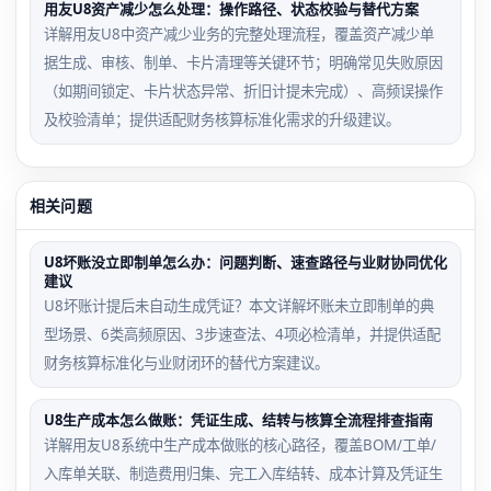
用友U8资产减少怎么处理：操作路径、状态校验与替代方案
详解用友U8中资产减少业务的完整处理流程，覆盖资产减少单
据生成、审核、制单、卡片清理等关键环节；明确常见失败原因
（如期间锁定、卡片状态异常、折旧计提未完成）、高频误操作
及校验清单；提供适配财务核算标准化需求的升级建议。
相关问题
U8坏账没立即制单怎么办：问题判断、速查路径与业财协同优化
建议
U8坏账计提后未自动生成凭证？本文详解坏账未立即制单的典
型场景、6类高频原因、3步速查法、4项必检清单，并提供适配
财务核算标准化与业财闭环的替代方案建议。
U8生产成本怎么做账：凭证生成、结转与核算全流程排查指南
详解用友U8系统中生产成本做账的核心路径，覆盖BOM/工单/
入库单关联、制造费用归集、完工入库结转、成本计算及凭证生