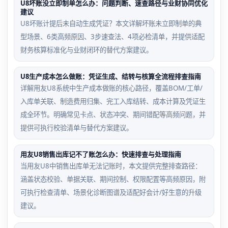
U8坏账没立即制单怎么办：问题判断、速查路径与业财协同优化
建议
U8坏账计提后未自动生成凭证？本文详解坏账未立即制单的典
型场景、6类高频原因、3步速查法、4项必检清单，并提供适配
财务核算标准化与业财闭环的替代方案建议。
U8生产成本怎么做账：凭证生成、结转与核算全流程排查指南
详解用友U8系统中生产成本做账的核心路径，覆盖BOM/工单/
入库单关联、制造费用归集、完工入库结转、成本计算及凭证生
成全环节。明确常见卡点、状态冲突、期间错配等高频问题，并
提供可执行校验清单与替代方案建议。
用友U8销售出库记不了账怎么办：快速排查与处理指南
当用友U8中销售出库单无法记账时，本文提供完整排查路径：
涵盖状态校验、单据关联、期间控制、权限配置等高频原因，附
可执行检查清单、场景化诊断图谱及适配好会计/好生意的升级
建议。