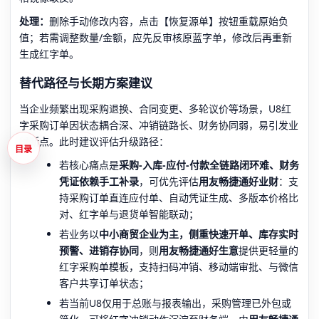
处理：
删除手动修改内容，点击【恢复源单】按钮重载原始负
值；若需调整数量/金额，应先反审核原蓝字单，修改后再重新
生成红字单。
替代路径与长期方案建议
当企业频繁出现采购退换、合同变更、多轮议价等场景，U8红
字采购订单因状态耦合深、冲销链路长、财务协同弱，易引发业
财断点。此时建议评估升级路径：
目录
若核心痛点是
采购-入库-应付-付款全链路闭环难、财务
凭证依赖手工补录
，可优先评估
用友畅捷通好业财
：支
持采购订单直连应付单、自动凭证生成、多版本价格比
对、红字单与退货单智能联动；
若业务以
中小商贸企业为主，侧重快速开单、库存实时
预警、进销存协同
，则
用友畅捷通好生意
提供更轻量的
红字采购单模板，支持扫码冲销、移动端审批、与微信
客户共享订单状态；
若当前U8仅用于总账与报表输出，采购管理已外包或