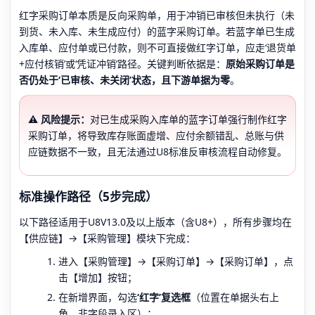
红字采购订单本质是反向采购单，用于冲销已审核但未执行（未
到货、未入库、未生成应付）的蓝字采购订单。若蓝字单已生成
入库单、应付单或已付款，则不可直接做红字订单，应走‘退货单
+应付核销’或‘凭证冲销’路径。关键判断依据是：
原始采购订单是
否仍处于‘已审核、未关闭’状态，且下游单据为零
。
⚠️ 风险提示：
对已生成采购入库单的蓝字订单强行制作红字
采购订单，将导致库存账面虚增、应付余额错乱、总账与供
应链数据不一致，且无法通过U8标准反审核流程自动修复。
标准操作路径（5步完成）
以下路径适用于U8V13.0及以上版本（含U8+），所有步骤均在
【供应链】→【采购管理】模块下完成：
进入【采购管理】→【采购订单】→【采购订单】，点
击【增加】按钮；
在新增界面，勾选
‘红字’复选框
（位置在单据头右上
角，非字段录入区）；