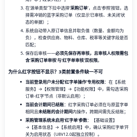
在‘源单类型’下拉中选择
‘采购订单’
，点击‘参照’按钮，选
择需冲销的蓝字采购订单（仅显示‘已审核、未关闭’状
态的单据）；
系统自动带入原订单信息并取负值（数量、金额均为
负），检查供应商、物料、仓库、税率等关键字段是否
匹配；
保存后审核——
必须先保存再审核，且审核人权限需包
含‘采购订单审核’与‘红字单审核’双权限
。
为什么红字按钮不显示？3类前置条件缺一不可
当前登录用户未分配‘红字单操作’专用权限
：在【系统
服务】→【权限管理】→【功能权限】中，需勾选‘采购
订单-红字’节点（非默认启用）；
当前会计期间已结账
：红字采购订单必须在与原蓝字单
相同且
未结账的会计期间
内操作，跨期间需先反结账；
采购管理系统未启用‘红字单’参数
：【基础设置】
→【基本信息】→【系统启用】中，确认‘采购红字单’开
关为启用状态（U8V12.0起独立控制）。