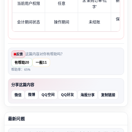
含‘采购订单-红
新增界面
当前用户权限
任意
字’
字’复
保存时报
会计期间状态
操作期间
未结账
已关闭
这篇内容对你有帮助吗？
反馈
20
11
有帮助
一般
帮助率：65%
分享这篇内容
微博
QQ空间
QQ好友
微信
海报分享
复制链接
最新问题