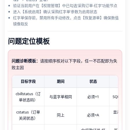
验证当前用户在【权限管理】中已勾选‘采购订单-红字’功能节点
进入【系统启用】确认‘采购红字单’参数为启用状态
红字单保存前，禁用所有手动修改，点击【恢复源单】确保数值
镜像取反
问题定位模板
问题诊断模板：
请按顺序核对以下字段，任一不匹配即为失
败主因
目标字段
期间
状态
现象
cbillstatus（订
与蓝字单相同
必须=1
SQL查出为
单状态码）
cstatus（订单
显示为C
同上
必须=A
关闭状态）
闭）