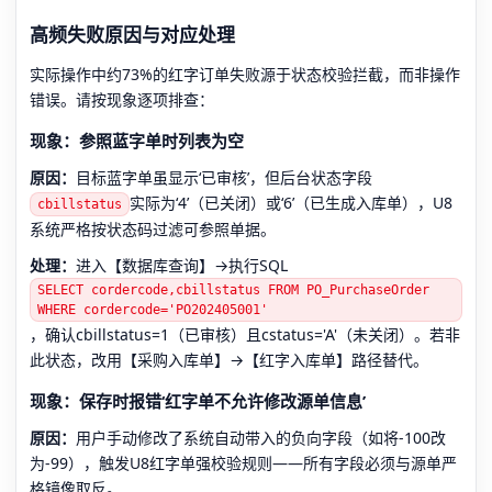
高频失败原因与对应处理
实际操作中约73%的红字订单失败源于状态校验拦截，而非操作
错误。请按现象逐项排查：
现象：参照蓝字单时列表为空
原因：
目标蓝字单虽显示‘已审核’，但后台状态字段
实际为‘4’（已关闭）或‘6’（已生成入库单），U8
cbillstatus
系统严格按状态码过滤可参照单据。
处理：
进入【数据库查询】→执行SQL
SELECT cordercode,cbillstatus FROM PO_PurchaseOrder
WHERE cordercode='PO202405001'
，确认cbillstatus=1（已审核）且cstatus='A'（未关闭）。若非
此状态，改用【采购入库单】→【红字入库单】路径替代。
现象：保存时报错‘红字单不允许修改源单信息’
原因：
用户手动修改了系统自动带入的负向字段（如将-100改
为-99），触发U8红字单强校验规则——所有字段必须与源单严
格镜像取反。