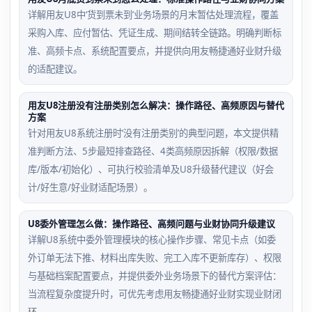
详解用友U8中‘货到票未到’业务场景的月末暂估处理流程，覆盖
采购入库、应付暂估、凭证生成、期间结转全链路。明确判断标
准、高频卡点、系统配置要点，并提供向用友畅捷通好业财升级
的适配建议。
用友U8注册没有注册类别怎么解决：操作路径、高频原因与替代
方案
针对用友U8系统注册时‘没有注册类别’的典型问题，本文提供精
准判断方法、5步最短排查路径、4类高频原因拆解（权限/数据
库/版本/初始化）、可执行校验清单及U8升级替代建议（好会
计/好生意/好业财适配场景）。
U8委外管理怎么做：操作路径、高频问题与业财协同升级建议
详解U8系统中委外管理模块的核心操作步骤、常见卡点（如委
外订单无法下推、材料出库失败、完工入库不更新库存）、权限
与基础档案配置要点，并提供委外业务场景下的替代方案评估：
当流程复杂度提升时，可优先考虑用友畅捷通好业财实现业财闭
环。