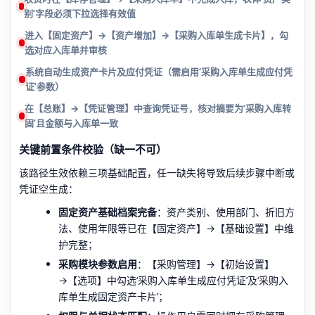
别’字段必须下拉选择有效值
进入【固定资产】→【资产增加】→【采购入库单生成卡片】，勾
选对应入库单并审核
系统自动生成资产卡片及应付凭证（需启用‘采购入库单生成应付凭
证’参数）
在【总账】→【凭证管理】中查询凭证号，核对摘要为‘采购入库转
固’且金额与入库单一致
关键前置条件校验（缺一不可）
该路径生效依赖三项基础配置，任一缺失将导致后续步骤中断或
凭证空生成：
固定资产基础档案完备
：资产类别、使用部门、折旧方
法、使用年限等已在【固定资产】→【基础设置】中维
护完整；
采购模块参数启用
：【采购管理】→【初始设置】
→【选项】中勾选‘采购入库单生成应付凭证’及‘采购入
库单生成固定资产卡片’；