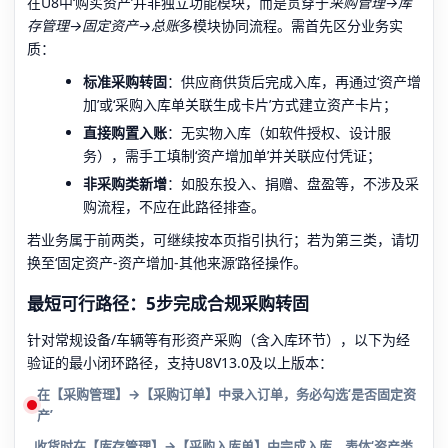
在U8中‘购买资产’并非独立功能模块，而是贯穿于
采购管理→库
存管理→固定资产→总账
多模块协同流程。需首先区分业务实
质：
标准采购转固
：供应商供货后完成入库，再通过‘资产增
加’或‘采购入库单关联生成卡片’方式建立资产卡片；
直接购置入账
：无实物入库（如软件授权、设计服
务），需手工填制‘资产增加单’并关联应付凭证；
非采购类新增
：如股东投入、捐赠、盘盈等，不涉及采
购流程，不应在此路径排查。
若业务属于前两类，可继续按本页指引执行；若为第三类，请切
换至‘固定资产-资产增加-其他来源’路径操作。
最短可行路径：5步完成合规采购转固
针对常规设备/车辆等有形资产采购（含入库环节），以下为经
验证的最小闭环路径，支持U8V13.0及以上版本：
在【采购管理】→【采购订单】中录入订单，
务必勾选‘是否固定资
产’
收货时在【库存管理】→【采购入库单】中完成入库，
表体‘资产类