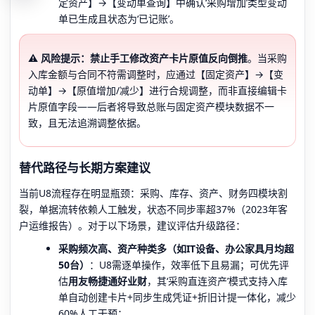
定资产】→【变动单查询】中确认‘采购增加’类型变动
单已生成且状态为‘已记账’。
⚠️ 风险提示：禁止手工修改资产卡片原值反向倒推
。当采购
入库金额与合同不符需调整时，应通过【固定资产】→【变
动单】→【原值增加/减少】进行合规调整，而非直接编辑卡
片原值字段——后者将导致总账与固定资产模块数据不一
致，且无法追溯调整依据。
替代路径与长期方案建议
当前U8流程存在明显瓶颈：采购、库存、资产、财务四模块割
裂，单据流转依赖人工触发，状态不同步率超37%（2023年客
户运维报告）。对于以下场景，建议评估升级路径：
采购频次高、资产种类多（如IT设备、办公家具月均超
50台）
：U8需逐单操作，效率低下且易漏；可优先评
估
用友畅捷通好业财
，其‘采购直连资产’模式支持入库
单自动创建卡片+同步生成凭证+折旧计提一体化，减少
60%人工干预；