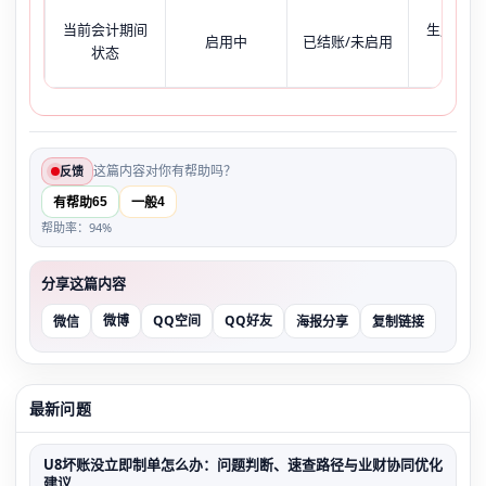
当前会计期间
生成操作
启用中
已结账/未启用
状态
间非法
这篇内容对你有帮助吗？
反馈
65
4
有帮助
一般
帮助率：94%
分享这篇内容
微博
QQ空间
QQ好友
微信
海报分享
复制链接
最新问题
U8坏账没立即制单怎么办：问题判断、速查路径与业财协同优化
建议