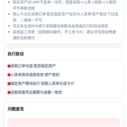
购买资产在U8中不是单一动作，而是采购→入库→转固→入账四
环节串联流程
核心卡点在采购订单‘是否固定资产’标识与入库单‘资产类别’下拉选
择，二者缺一不可
凭证未生成90%源于采购模块参数未启用或应付科目未绑定
高频返工场景（如跨期间操作、手工改卡片）建议评估用友畅捷
通好业财替代
执行路径
采购订单勾选‘是否固定资产’
入库单表体选择有效‘资产类别’
固定资产模块执行‘采购入库单生成卡片’
总账核查凭证摘要与金额一致性
问题速览