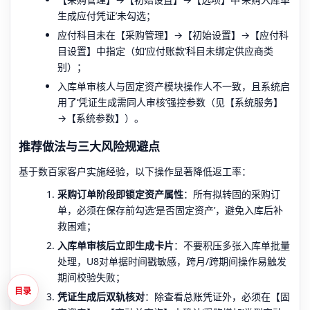
生成应付凭证’未勾选；
应付科目未在【采购管理】→【初始设置】→【应付科
目设置】中指定（如‘应付账款’科目未绑定供应商类
别）；
入库单审核人与固定资产模块操作人不一致，且系统启
用了‘凭证生成需同人审核’强控参数（见【系统服务】
→【系统参数】）。
推荐做法与三大风险规避点
基于数百家客户实施经验，以下操作显著降低返工率：
采购订单阶段即锁定资产属性
：所有拟转固的采购订
单，必须在保存前勾选‘是否固定资产’，避免入库后补
救困难；
入库单审核后立即生成卡片
：不要积压多张入库单批量
处理，U8对单据时间戳敏感，跨月/跨期间操作易触发
期间校验失败；
目录
凭证生成后双轨核对
：除查看总账凭证外，必须在【固