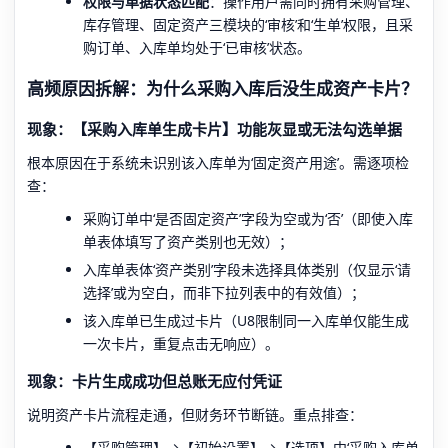
权限与单据状态匹配
：操作用户需同时拥有采购管理、
库存管理、固定资产三模块的‘审核’和‘生单’权限，且采
购订单、入库单均处于‘已审核’状态。
高频原因拆解：为什么采购入库后没生成资产卡片？
现象：【采购入库单生成卡片】功能灰显或无法勾选单据
根本原因在于系统未识别该入库单为‘固定资产用途’。需逐项检
查：
采购订单中‘是否固定资产’字段为空或为‘否’（即使入库
单表体填写了资产类别也无效）；
入库单表体‘资产类别’字段未选择具体类别（仅显示‘请
选择’或为空白，而非下拉列表中的有效值）；
该入库单已生成过卡片（U8限制同一入库单仅能生成
一次卡片，重复点击无响应）。
现象：卡片生成成功但总账无应付凭证
说明资产卡片流程走通，但财务环节断链。重点排查：
【采购管理】→【初始设置】→【选项】中‘采购入库单