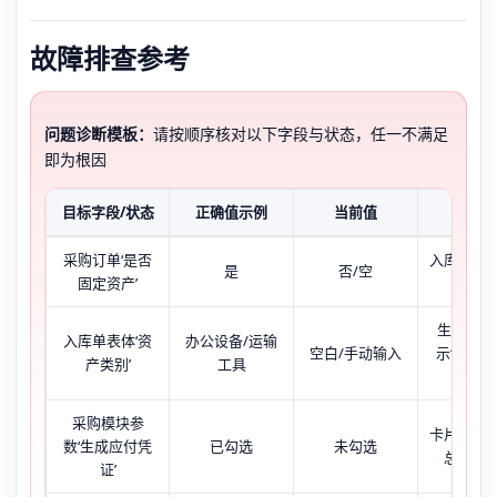
故障排查参考
问题诊断模板：
请按顺序核对以下字段与状态，任一不满足
即为根因
目标字段/状态
正确值示例
当前值
现象
采购订单‘是否
入库单无
是
否/空
固定资产’
别下
生成卡片
入库单表体‘资
办公设备/运输
空白/手动输入
示‘无符
产类别’
工具
单据’
采购模块参
卡片生成
数‘生成应付凭
已勾选
未勾选
总账无
证’