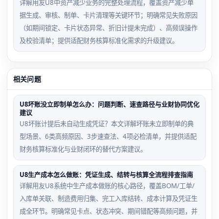
详解用友U8中资产减少业务的完整处理流程，覆盖资产减少单
据生成、审核、制单、卡片清理等关键环节；明确常见失败原因
（如期间锁定、卡片状态异常、折旧计提未完成）、高频误操作
及校验清单；提供适配财务核算标准化需求的升级建议。
相关问题
U8坏账没立即制单怎么办：问题判断、速查路径与业财协同优化
建议
U8坏账计提后未自动生成凭证？本文详解坏账未立即制单的典
型场景、6类高频原因、3步速查法、4项必检清单，并提供适配
财务核算标准化与业财闭环的替代方案建议。
U8生产成本怎么做账：凭证生成、结转与核算全流程排查指南
详解用友U8系统中生产成本做账的核心路径，覆盖BOM/工单/
入库单关联、制造费用归集、完工入库结转、成本计算及凭证生
成全环节。明确常见卡点、状态冲突、期间错配等高频问题，并