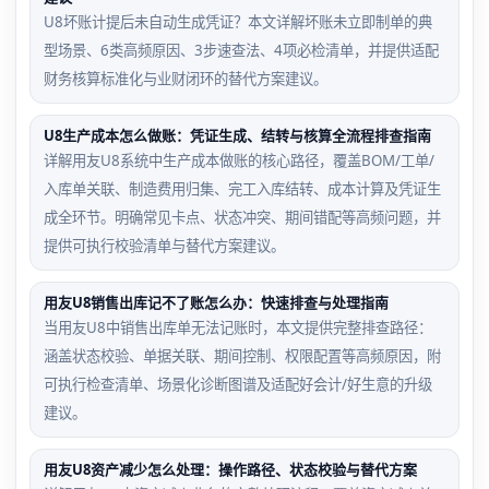
U8坏账计提后未自动生成凭证？本文详解坏账未立即制单的典
型场景、6类高频原因、3步速查法、4项必检清单，并提供适配
财务核算标准化与业财闭环的替代方案建议。
U8生产成本怎么做账：凭证生成、结转与核算全流程排查指南
详解用友U8系统中生产成本做账的核心路径，覆盖BOM/工单/
入库单关联、制造费用归集、完工入库结转、成本计算及凭证生
成全环节。明确常见卡点、状态冲突、期间错配等高频问题，并
提供可执行校验清单与替代方案建议。
用友U8销售出库记不了账怎么办：快速排查与处理指南
当用友U8中销售出库单无法记账时，本文提供完整排查路径：
涵盖状态校验、单据关联、期间控制、权限配置等高频原因，附
可执行检查清单、场景化诊断图谱及适配好会计/好生意的升级
建议。
用友U8资产减少怎么处理：操作路径、状态校验与替代方案