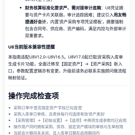
财务核算标准化要求严、需对接审计底稿
：U8凭证摘
要与资产卡片关联弱，审计追踪困难；建议引入
用友畅
捷通好会计
，内置‘资产采购专项凭证模板’，摘要强制
包含合同号、供应商、资产编码，满足内控与外部审计
双重要求。
U8当前版本兼容性提醒
本指南适配U8V12.0–U8V16.5。U8V17.0起已取消‘采购入库单
生成卡片’功能，全面迁移至【固定资产】→【资产采购】新入
口，参数配置逻辑亦有变更，升级前请务必联系实施顾问做流程
映射验证。
操作完成检查项
采购订单中‘是否固定资产’字段已勾选‘是’
采购入库单已审核，且表体每行均选择有效‘资产类别’
【采购管理】→【初始设置】→【选项】中两项生成参数均已启用
操作用户同时拥有采购、库存、固定资产模块的审核与生单权限
当前会计期间未关闭，且入库单日期在启用期间内