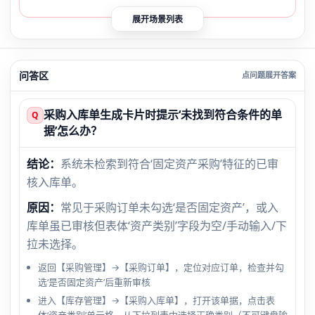
展开场景列表
问答区
采购入库单生成卡片时提示‘未找到符合条件的单
Q
据’怎么办？
结论：
系统未检索到符合‘固定资产采购’特征的已审
核入库单。
原因：
常见于采购订单未勾选‘是否固定资产’，或入
库单虽已审核但表体‘资产类别’字段为空/手动输入/下
拉未选择。
返回【采购管理】→【采购订单】，定位对应订单，检查并勾
选‘是否固定资产’后重新审核
进入【库存管理】→【采购入库单】，打开该单据，点击表
体‘资产类别’单元格，从下拉列表中选择正确类别（不可键盘输