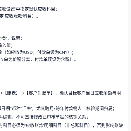
‘应收设置’中指定默认应收科目；
定‘应收账款’科目）。
为负’，说明：
输入值；
（如应收为USD，付款单设为CNY）；
（应收单为价税分离，付款单误设为含税）。
→【账表】→【客户对账单】，确认目标客户当日应收余额与明
日期’‘币种’‘汇率’，尤其跨月/跨年付款需人工校验期间归属；
再编辑，不可直接修改已审核单据的核销关系；
方科目必须为‘应收账款’明细科目（非总账科目），否则影响账龄