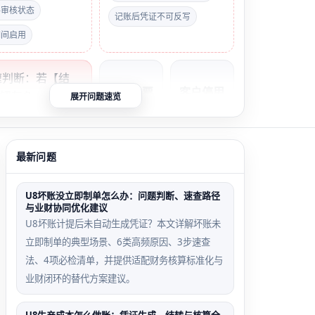
-审核状态
记账后凭证不可反写
期间启用
快速判断：若【结
销售发票
客户停用
按钮灰色，立即检
展开问题速览
未审核触
导致录入
档案‘应收管
发场景
失败场景
否启用、当前期间
在总账中启用、待
最新问题
销售模块
客户因合
应收单是否已审核
开具发票
作终止被
三者缺一不可。
U8坏账没立即制单怎么办：问题判断、速查路径
后未执
停用，但
与业财协同优化建议
行‘审
历史应收
U8坏账计提后未自动生成凭证？本文详解坏账未
核’操
未清理，
立即制单的典型场景、6类高频原因、3步速查
作，应收
新付款单
法、4项必检清单，并提供适配财务核算标准化与
管理中无
输入该客
业财闭环的替代方案建议。
法在付款
户编码时
单结算窗
提示‘客