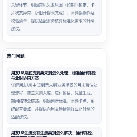
关键环节；明确常见失败原因（如期间锁定、卡
片状态异常、折旧计提未完成）、高频误操作及
校验清单；提供适配财务核算标准化需求的升级
建议。
热门问题
用友U8月底货到票未到怎么处理：标准操作路径
与业财协同方案
详解用友U8中‘货到票未到’业务场景的月末暂估处
理流程，覆盖采购入库、应付暂估、凭证生成、
期间结转全链路。明确判断标准、高频卡点、系
统配置要点，并提供向用友畅捷通好业财升级的
适配建议。
用友U8注册没有注册类别怎么解决：操作路径、