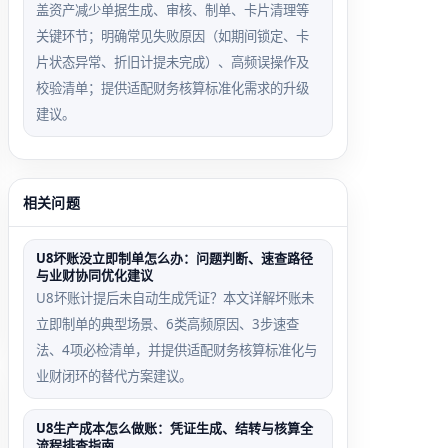
盖资产减少单据生成、审核、制单、卡片清理等
核销金额
示‘期间
关键环节；明确常见失败原因（如期间锁定、卡
为0。
未打
片状态异常、折旧计提未完成）、高频误操作及
开’。
校验清单；提供适配财务核算标准化需求的升级
建议。
相关问题
U8坏账没立即制单怎么办：问题判断、速查路径
与业财协同优化建议
U8坏账计提后未自动生成凭证？本文详解坏账未
立即制单的典型场景、6类高频原因、3步速查
法、4项必检清单，并提供适配财务核算标准化与
业财闭环的替代方案建议。
U8生产成本怎么做账：凭证生成、结转与核算全
流程排查指南