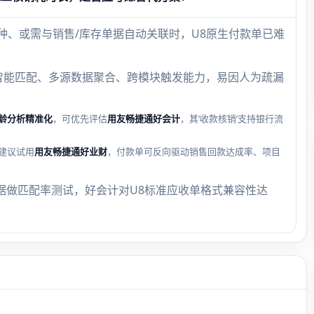
种、或需与销售/库存单据自动关联时，U8原生付款单已难
智能匹配、多源数据聚合、跨模块触发能力，易因人为疏漏
龄分析精准化
，可优先评估
用友畅捷通好会计
，其‘收款核销’支持银行流
建议试用
用友畅捷通好业财
，付款单可反向驱动销售回款达成率、项目
据做匹配率测试，好会计对U8标准应收单格式兼容性达