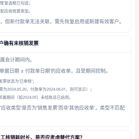
理’复选框已勾选；
分配应收核算类型。
，但新付款单无法关联，需先恢复启用或新建有效客户。
户确有未核销发票
属会计期间内。
‘单据日期 ≤ 付款单日期’的应收单，且受期间控制。
票状态为‘已审核’；
4.05.20，付款单为2024.06.01，则可显示）；
期间（如2024.05）未结账且已启用。
应收类型’是否为‘销售发票’而非‘其他应收单’，类型不匹配
人工核销耗时长，是否应考虑替代方案？