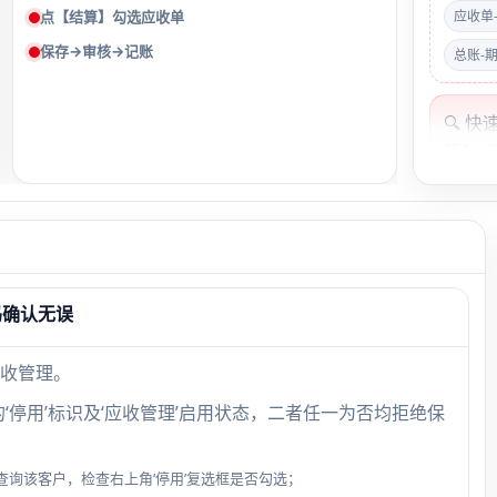
点【结算】勾选应收单
应收单
保存→审核→记账
总账-
🔍 
算】
查客户
理’是
是否
核销
——
码确认无误
收管理。
‘停用’标识及‘应收管理’启用状态，二者任一为否均拒绝保
询该客户，检查右上角‘停用’复选框是否勾选；