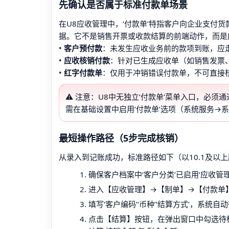
先确认是否属于标准付款单场景
在U8应收管理中，‘付款单’特指客户向企业支付
据。它不是销售开票或收款结算的前端动作，而是
•
客户预付款
：未发生应收业务前的款项到账，应走‘
•
应收核销付款
：针对已生成应收单（如销售发票
•
红字付款单
：仅用于冲销错误付款单，不可直接
⚠️ 注意：U8中无独立‘付款单’菜单入口，必
需在基础设置中启用‘付款单’选项（系统服务→
最短操作路径（5步完成核销）
从录入到记账成功，标准路径如下（以10.1及以
确保客户档案中‘客户分类’已启用‘应收管理
进入【应收管理】→【制单】→【付款单
填写‘客户编码’‘币种’‘结算方式’，系统自
点击【结算】按钮，在弹出窗口中勾选待