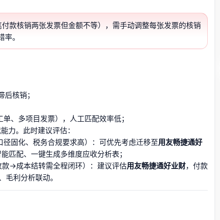
一笔付款核销两张发票但金额不等），需手动调整每张发票的核销
错率。
单滞后核销；
务工单、多项目发票），人工匹配效率低；
载能力。此时建议评估：
口径固化、税务合规要求高）：可优先考虑迁移至
用友畅捷通好
智能匹配、一键生成多维度应收分析表；
收款→成本结转需全程闭环）：建议评估
用友畅捷通好业财
，付款
、毛利分析联动。