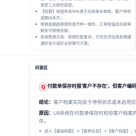
用是三大刚性前提；
【结算】按钮失效90%源于应收单未审核、客户停用
或期间未开；
核销金额超限需检查币种一致性、汇率取值及应收单
剩余可核销余额；
若收款频次高、核销匹配复杂，可优先评估用友畅捷
通好会计或好业财替代方案。
问答区
付款单保存时报‘客户不存在’，但客户编
Q
结论：
客户档案实际处于停用状态或未启用应
原因：
U8系统在付款单保存时校验客户档案的
存。
进入【基础档案】→【客商信息】→【客户档案】，查