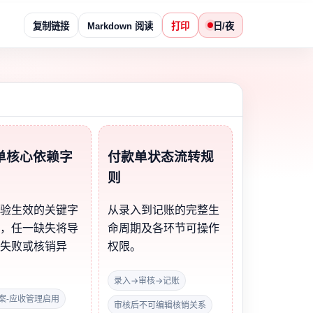
复制链接
Markdown 阅读
打印
日/夜
单核心依赖字
付款单状态流转规
则
校验生效的关键字
从录入到记账的完整生
合，任一缺失将导
命周期及各环节可操作
存失败或核销异
权限。
录入→审核→记账
案-应收管理启用
审核后不可编辑核销关系