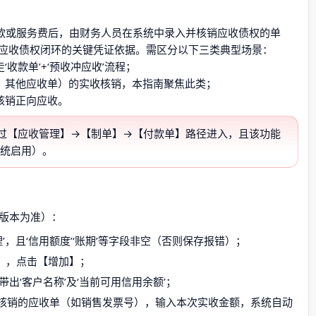
货款或服务费后，由财务人员在系统中录入并核销应收债权的单
应收债权闭环的关键凭证依据。需区分以下三类典型场景：
收款单’+‘预收冲应收’流程；
、其他应收单）的实收核销，本指南聚焦此类；
核销正向应收。
须通过【应收管理】→【制单】→【付款单】路径进入，且该功能
系统启用）。
上版本为准）：
’，且‘信用额度’‘账期’等字段非空（否则保存报错）；
】，点击【增加】；
动带出‘客户名称’及‘当前可用信用余额’；
核销的应收单（如销售发票号），输入本次实收金额，系统自动