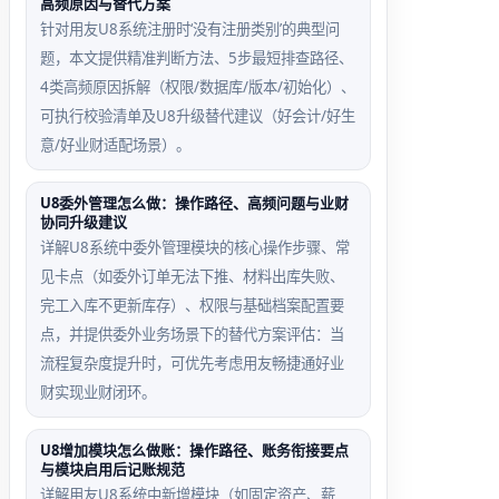
高频原因与替代方案
针对用友U8系统注册时‘没有注册类别’的典型问
题，本文提供精准判断方法、5步最短排查路径、
4类高频原因拆解（权限/数据库/版本/初始化）、
可执行校验清单及U8升级替代建议（好会计/好生
意/好业财适配场景）。
U8委外管理怎么做：操作路径、高频问题与业财
协同升级建议
详解U8系统中委外管理模块的核心操作步骤、常
见卡点（如委外订单无法下推、材料出库失败、
完工入库不更新库存）、权限与基础档案配置要
点，并提供委外业务场景下的替代方案评估：当
流程复杂度提升时，可优先考虑用友畅捷通好业
财实现业财闭环。
U8增加模块怎么做账：操作路径、账务衔接要点
与模块启用后记账规范
详解用友U8系统中新增模块（如固定资产、薪