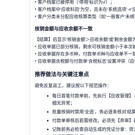
• 客户档案已被停用（‘停用’标识为√）；
• 客户档案中‘应收科目’为空，且未在‘系统选项’→
• 客户分类未分配应收核算类型（如‘一般客户’未绑
核销金额与应收余额不一致
【结算】后显示‘核销金额＞应收余额’或‘剩余金额
• 应收单据已部分核销，剩余可核销金额小于本次
• 应收单据存在多币种，付款单币种与应收单不一致
• 应收单据含税额与付款单‘含税标志’设置冲突
推荐做法与关键注意点
避免反复返工，建议按以下规范操作：
每日首笔付款单前，先执行【应收管理】
细无异常；
批量核销时禁用‘全选’，务必逐条核对‘结算
付款单审核后若需修改，必须先【弃审】
记账前务必检查自动生成的凭证分录：贷