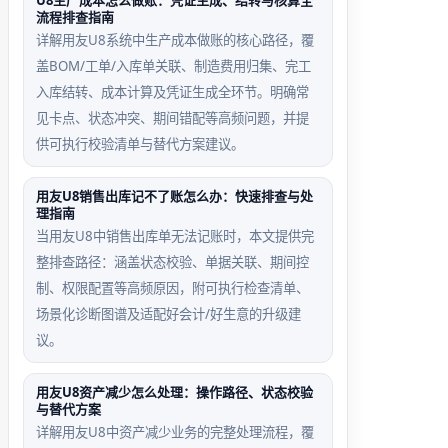
U8生产成本怎么做账：凭证生成、结转与核算全
口选中该
户不存
流程排查指南
单据。
在’。
详解用友U8系统中生产成本做账的核心路径，覆
盖BOM/工单/入库单关联、制造费用归集、完工
入库结转、成本计算及凭证生成全环节。明确常
见卡点、状态冲突、期间错配等高频问题，并提
跨币种核
期间错配
供可执行校验清单与替代方案建议。
销汇率错
记账失败
配场景
场景
用友U8销售出库记不了账怎么办：快速排查与处
理指南
应收单为
付款单日
当用友U8中销售出库单无法记账时，本文提供完
USD，
期为
整排查路径：涵盖状态校验、单据关联、期间控
付款单设
2024.06.
制、权限配置等高频原因，附可执行检查清单、
为CNY且
15，但
场景化诊断图谱及适配好会计/好生意的升级建
未手动输
总账中
议。
入当日汇
2024.06
率，系统
期间尚未
用友U8资产减少怎么处理：操作路径、状态校验
与替代方案
按0汇率
启用，记
详解用友U8中资产减少业务的完整处理流程，覆
计算导致
账时提