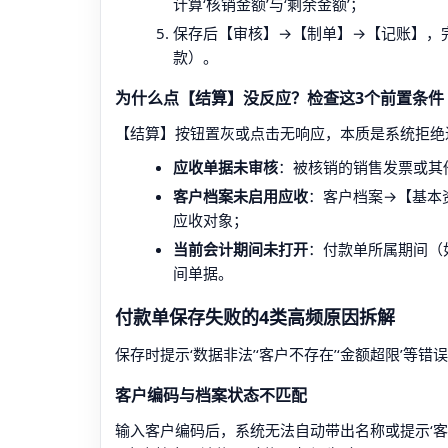
计算‘核销金额’与‘剩余金额’；
保存后【审核】→【制单】→【记账】，
款）。
为什么点【结算】没反应？检查这3个前置条件
【结算】按钮置灰或点击无响应，本质是系统拒绝
应收单据未审核
：被核销的销售发票或其他
客户档案未启用应收
：客户档案→【基本
应收对象；
当前会计期间未打开
：付款单所属期间（如
间单据。
付款单保存失败的4类高频原因拆解
保存时提示‘数据非法’‘客户不存在’‘金额超限’等
客户编码与档案状态不匹配
输入客户编码后，系统无法自动带出名称或提示‘客