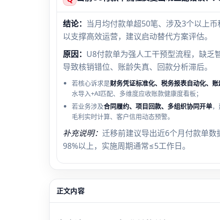
结论：
当月均付款单超50笔、涉及3个以上币
以支撑高效运营，建议启动替代方案评估。
原因：
U8付款单为强人工干预型流程，缺乏
导致核销错位、账龄失真、回款分析滞后。
若核心诉求是
财务凭证标准化、税务报表自动化、账
水导入+AI匹配、多维度应收账款健康度看板；
若业务涉及
合同履约、项目回款、多组织协同开单
，
毛利实时计算、客户信用动态预警。
补充说明：
迁移前建议导出近6个月付款单数
98%以上，实施周期通常≤5工作日。
正文内容