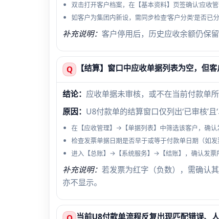
双击打开客户档案，在【基本资料】页签确认‘应收管
如客户为集团内新设，需同步检查‘客户分类’是否已
补充说明：
客户停用后，历史应收余额仍保留
【结算】窗口中应收单据列表为空，但客
Q
结论：
应收单据未审核，或不在当前付款单所
原因：
U8付款单的结算窗口仅列出‘已审核’且
在【应收管理】→【单据列表】中筛选该客户，确认发
检查发票单据日期是否早于或等于付款单日期（如发票为202
进入【总账】→【系统服务】→【结账】，确认发票所属
补充说明：
若发票为红字（负数），需确认其‘
亦不显示。
当前U8付款单流程反复出现匹配错误、
Q