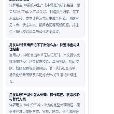
详解用友U8系统中生产成本做账的核心路径，覆
盖BOM/工单/入库单关联、制造费用归集、完工
入库结转、成本计算及凭证生成全环节。明确常
见卡点、状态冲突、期间错配等高频问题，并提
供可执行校验清单与替代方案建议。
用友U8销售出库记不了账怎么办：快速排查与处
理指南
当用友U8中销售出库单无法记账时，本文提供完
整排查路径：涵盖状态校验、单据关联、期间控
制、权限配置等高频原因，附可执行检查清单、
场景化诊断图谱及适配好会计/好生意的升级建
议。
用友U8资产减少怎么处理：操作路径、状态校验
与替代方案
详解用友U8中资产减少业务的完整处理流程，覆
盖资产减少单据生成、审核、制单、卡片清理等