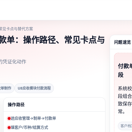
常见卡点与替代方案
付款单：操作路径、常见卡点与
问题速览
的凭证化动作
付款
段
系统
款单制作
U8应收模块付款流程
段组
致保
操作路径
常。
进应收管理→制单→付款单
客户档
填客户/币种/结算方式