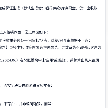
完成凭证生成（默认生成借：银行存款/库存现金，贷：应收账
进入核销界面，常见原因如下：
应收单必须处于‘已审核’状态，草稿/已弃审单据不可选；
资料】页签中‘应收管理’复选框未勾选，导致系统不识别该客户为
2024.06）在总账模块中未‘启用’或‘结账’，系统禁止录入该期
错误，需按字段级校验逻辑逐项排查：
户不存在’，并非编码输错，而是：