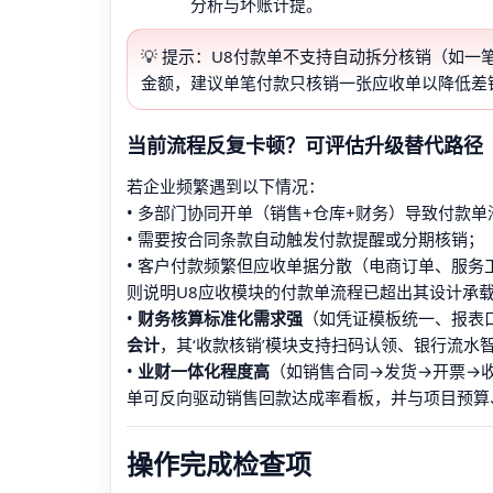
分析与坏账计提。
💡 提示：U8付款单不支持自动拆分核销（如
金额，建议单笔付款只核销一张应收单以降低差
当前流程反复卡顿？可评估升级替代路径
若企业频繁遇到以下情况：
• 多部门协同开单（销售+仓库+财务）导致付款
• 需要按合同条款自动触发付款提醒或分期核销；
• 客户付款频繁但应收单据分散（电商订单、服
则说明U8应收模块的付款单流程已超出其设计承
•
财务核算标准化需求强
（如凭证模板统一、报表
会计
，其‘收款核销’模块支持扫码认领、银行流水
•
业财一体化程度高
（如销售合同→发货→开票→
单可反向驱动销售回款达成率看板，并与项目预算
操作完成检查项