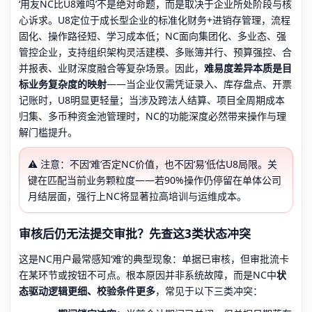
‘用友NC比U8难吗’不是绝对命题，而是取决于企业所处阶段与核
心诉求。U8定位于成长型企业的标准化财务+进销存管理，流程
固化、操作路径短、学习成本低；NC面向集团化、多业态、强
管控企业，支持组织架构灵活建模、多账簿并行、预算强控、合
并报表、业财深度融合等复杂场景。因此，
难易度差异本质是目
标业务复杂度的映射
——当企业仅需凭证录入、库存盘点、开票
记账时，U8明显更轻量；当涉及跨法人结算、项目全周期成本
归集、多币种资金池管理时，NC的功能深度必然带来操作与理
解门槛提升。
⚠️ 注意：不因‘难’否定NC价值，也不因‘易’低估U8局限。关
键在匹配当前业务颗粒度——若90%操作仍停留在单体公司
月结层面，强行上NC将显著拉高培训与运维成本。
审核后仍无法提交审批？先查这3类状态冲突
这是NC用户最常感知‘难’的典型现象：单据已审核，但审批流卡
在某环节或按钮不可点。根本原因并非系统故障，而是NC中
状
态驱动逻辑更细、校验条件更多
，常见于以下三类冲突：