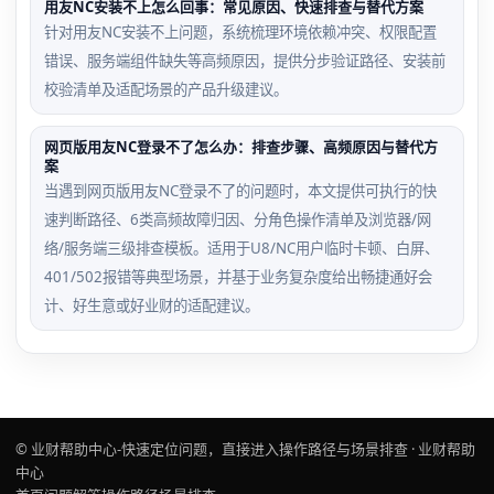
用友NC安装不上怎么回事：常见原因、快速排查与替代方案
针对用友NC安装不上问题，系统梳理环境依赖冲突、权限配置
错误、服务端组件缺失等高频原因，提供分步验证路径、安装前
校验清单及适配场景的产品升级建议。
网页版用友NC登录不了怎么办：排查步骤、高频原因与替代方
案
当遇到网页版用友NC登录不了的问题时，本文提供可执行的快
速判断路径、6类高频故障归因、分角色操作清单及浏览器/网
络/服务端三级排查模板。适用于U8/NC用户临时卡顿、白屏、
401/502报错等典型场景，并基于业务复杂度给出畅捷通好会
计、好生意或好业财的适配建议。
© 业财帮助中心-快速定位问题，直接进入操作路径与场景排查 · 业财帮助
中心