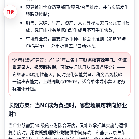
预算编制需穿透至部门/项目/合同维度，并与实际发生
目录
强联动控制；
销售、采购、生产、资产、人力等模块需与总账实时集
成，凭证由业务单据自动生成且不可手工修改；
有境外业务，需支持多币种、多会计准则（如IFRS与
CAS并行）、外币折算差异自动分摊。
💡 替代路径建议：若当前痛点集中于
财务核算效率低、凭证
重复录入、报表取数慢
，可优先评估用友畅捷通好会计——
它继承U8易用性基因，同时强化智能凭证、税务合规校验、
一键出表能力，上线周期缩短60%，适合单体或小集团财务
标准化升级。
长期方案：当NC成为负担时，哪些场景可转向好业
财？
当企业既需要NC级的业财融合深度，又难以承担其实施与运维
复杂度时，
用友畅捷通好业财
提供中间解法：它基于云原生架