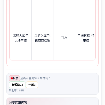
，
费
提
税
采购入库单
采购入库单.
单据状态=待
开启
护’
无法审核
供应商档案
审核
该
这篇内容对你有帮助吗？
反馈
23
3
有帮助
一般
帮助率：88%
分享这篇内容