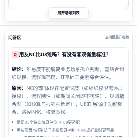
展开场景列表
问答区
用友NC比U8难吗？有没有客观衡量标准？
Q
结论：
难易度不能脱离业务场景孤立判断，需结合组
织规模、流程规范度、IT基础三要素综合评估。
原因：
NC的‘难’体现在配置深度（如组织权限需逐层
授权）、流程刚性（如期间关闭即不可逆）、规则耦
合度（如预算与报销强绑定）；U8的‘易’源于功能聚
合、路径固化、校验宽松。
组织≤3个独立核算单位 → U8更适配
需按项目/合同/部门多维预算控制 → NC或好业财更可靠