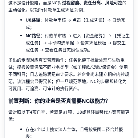
这不是设计缺陷，而是NC对
过程留痕、责任分离、风险可控
的
主动强化。以‘银行付款单生成凭证’为例：
U8路径
：付款单审核 → 点击【生成凭证】→ 自动完
成；
NC路径
：付款单审核 → 进入【资金结算】→ 【凭证生
成任务】→ 手动勾选单据 → 设置凭证模板 → 提交生
成任务 → 查看任务日志确认成功。
多出的步骤对应真实管理动作：任务化便于批量处理与失败重
试；模板设置保障不同业务类型（如工程款/货款/保证金）使用
不同科目；日志追踪满足审计要求。若企业尚未建立相应内控规
范，该流程会显得冗长；但一旦规范落地，NC的步骤即转化为
可复用、可追溯、可审计的执行资产。
前置判断：你的业务是否真需要NC级能力？
请对照以下4项自查，若满足≤1项，U8或其轻量替代方案可能更
优：
存在3个以上独立法人主体，且需按集团口径合并报
表；