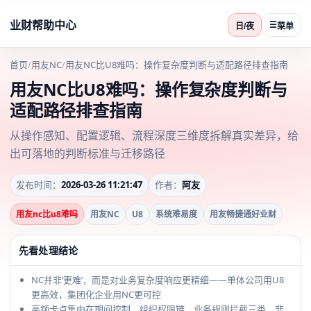
业财帮助中心
☰
日/夜
菜单
首页
/
用友NC
/
用友NC比U8难吗：操作复杂度判断与适配路径排查指南
用友NC比U8难吗：操作复杂度判断与
适配路径排查指南
从操作感知、配置逻辑、流程深度三维度拆解真实差异，给
出可落地的判断标准与迁移路径
发布时间：
2026-03-26 11:21:47
作者：
阿友
用友nc比u8难吗
用友NC
U8
系统难易度
用友畅捷通好业财
先看处理结论
NC并非‘更难’，而是对业务复杂度响应更精细——单体公司用U8
更高效，集团化企业用NC更可控
高频卡点集中在期间控制、组织权限链、业务规则拦截三类，非