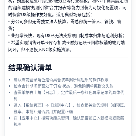
构，预置制造业/商贸业/服务业等行业模板，将NC中需高度定制
的‘组织建模’‘规则引擎’‘合并报表’等能力封装为可视化配置项，同
时保留U8级操作友好度。适用典型场景包括：
• 分公司多但无需独立法人核算，需总部统一管人、管钱、管
货；
• 业务增长快，现有U8已无法支撑项目制成本归集与毛利分析；
• 希望实现销售开单→库存扣减→财务记账→回款核销的端到端
闭环，但不愿投入NC级实施资源。
结果确认清单
确认当前登录角色是否具备该单据所属组织的操作权限
检查会计期间是否处于‘开启’状态，避免跨期单据提交失败
查看单据右上角【日志】，定位最后一条红色异常记录的具体代
码
进入【系统管理】→【规则中心】，核查相关业务规则（如预算、
税率、审批）是否启用并配置正确
在【应用中心】搜索功能关键词，确认是否被归入新模块或隐藏
视图