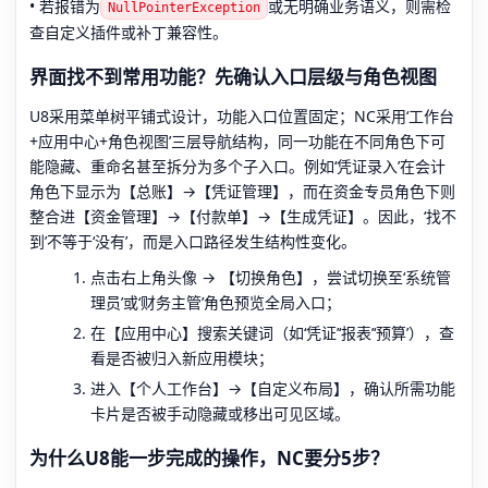
• 若报错为
或无明确业务语义，则需检
NullPointerException
查自定义插件或补丁兼容性。
界面找不到常用功能？先确认入口层级与角色视图
U8采用菜单树平铺式设计，功能入口位置固定；NC采用‘工作台
+应用中心+角色视图’三层导航结构，同一功能在不同角色下可
能隐藏、重命名甚至拆分为多个子入口。例如‘凭证录入’在会计
角色下显示为【总账】→【凭证管理】，而在资金专员角色下则
整合进【资金管理】→【付款单】→【生成凭证】。因此，‘找不
到’不等于‘没有’，而是入口路径发生结构性变化。
点击右上角头像 → 【切换角色】，尝试切换至‘系统管
理员’或‘财务主管’角色预览全局入口；
在【应用中心】搜索关键词（如‘凭证’‘报表’‘预算’），查
看是否被归入新应用模块；
进入【个人工作台】→【自定义布局】，确认所需功能
卡片是否被手动隐藏或移出可见区域。
为什么U8能一步完成的操作，NC要分5步？