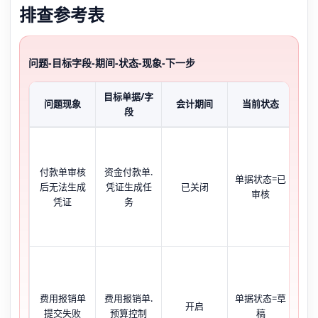
排查参考表
问题-目标字段-期间-状态-现象-下一步
目标单据/字
问题现象
会计期间
当前状态
典
段
【
付款单审核
资金付款单.
单据状态=已
证
后无法生成
凭证生成任
已关闭
审核
灰
凭证
务
Bu
费用报销单
费用报销单.
单据状态=草
ec
开启
提交失败
预算控制
稿