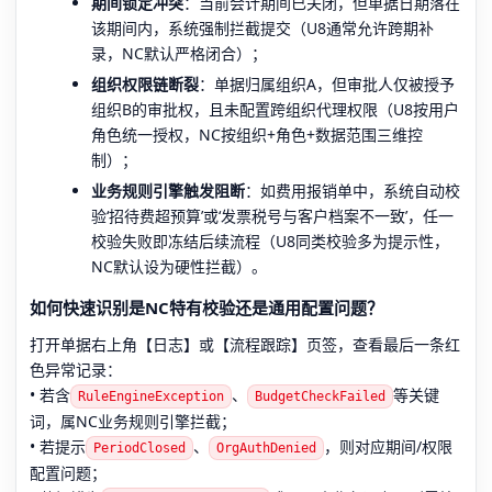
期间锁定冲突
：当前会计期间已关闭，但单据日期落在
该期间内，系统强制拦截提交（U8通常允许跨期补
录，NC默认严格闭合）；
组织权限链断裂
：单据归属组织A，但审批人仅被授予
组织B的审批权，且未配置跨组织代理权限（U8按用户
角色统一授权，NC按组织+角色+数据范围三维控
制）；
业务规则引擎触发阻断
：如费用报销单中，系统自动校
验‘招待费超预算’或‘发票税号与客户档案不一致’，任一
校验失败即冻结后续流程（U8同类校验多为提示性，
NC默认设为硬性拦截）。
如何快速识别是NC特有校验还是通用配置问题？
打开单据右上角【日志】或【流程跟踪】页签，查看最后一条红
色异常记录：
• 若含
、
等关键
RuleEngineException
BudgetCheckFailed
词，属NC业务规则引擎拦截；
• 若提示
、
，则对应期间/权限
PeriodClosed
OrgAuthDenied
配置问题；