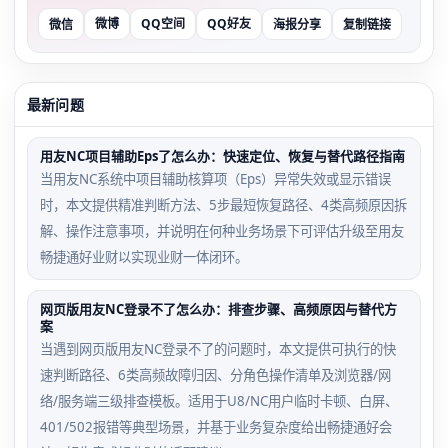
微博
QQ空间
QQ好友
微信
海报分享
复制链接
最新问题
用友NC项目辅助Eps了怎么办：快速定位、恢复与替代路径指南
当用友NC系统中项目辅助核算项（Eps）异常失效或显示错误
时，本文提供精准判断方法、5步最短恢复路径、4类高频原因拆
解、操作注意事项，并说明在何种业务场景下可评估升级至用友
畅捷通好业财以实现业财一体闭环。
网页版用友NC登录不了怎么办：排查步骤、高频原因与替代方
案
当遇到网页版用友NC登录不了的问题时，本文提供可执行的快
速判断路径、6类高频故障归因、分角色操作清单及浏览器/网
络/服务端三级排查模板。适用于U8/NC用户临时卡顿、白屏、
401/502报错等典型场景，并基于业务复杂度给出畅捷通好会