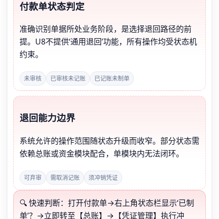
付款单状态判定
准确识别单据所处业务阶段，是选择退回路径的前
提。U8不提供‘通用退回’功能，所有操作均受状态机
约束。
未审核
已审核未记账
已记账未制单
退回能力边界
系统允许的操作范围随状态升级而收窄。部分状态需
依赖总账或资金模块配合，单模块内无法闭环。
可弃审
需取消记账
须冲销凭证
🔍 快速判断：打开付款单→右上角状态栏显示‘已制
单’？→立即转至【总账】→【凭证管理】执行冲