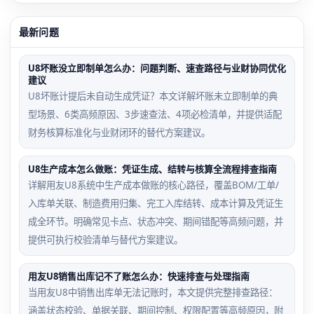
最新问题
U8坏账没立即制单怎么办：问题判断、速查路径与业财协同优化
建议
U8坏账计提后未自动生成凭证？本文详解坏账未立即制单的典
型场景、6类高频原因、3步速查法、4项必检清单，并提供适配
财务核算标准化与业财闭环的替代方案建议。
U8生产成本怎么做账：凭证生成、结转与核算全流程排查指南
详解用友U8系统中生产成本做账的核心路径，覆盖BOM/工单/
入库单关联、制造费用归集、完工入库结转、成本计算及凭证生
成全环节。明确常见卡点、状态冲突、期间错配等高频问题，并
提供可执行校验清单与替代方案建议。
用友U8销售出库记不了账怎么办：快速排查与处理指南
当用友U8中销售出库单无法记账时，本文提供完整排查路径：
涵盖状态校验、单据关联、期间控制、权限配置等高频原因，附