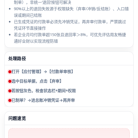
制单），非统一‘退回’按钮可解决
90%以上的退回失败源于权限缺失（弃审/冲销/反结账）、入口错
误或期间已结账
已生成凭证的付款单必须先冲销凭证，再弃审付款单，严禁跳过
凭证环节直接操作
若企业月均付款单超150张且退回率＞8%，可优先评估用友畅捷
通好业财以实现流程防错
处理路径
打开【应付管理】→【付款单审核】
选中目标单据，点击【弃审】
若按钮灰色，检查状态栏+期间+权限
已制单？→进总账冲销凭证→再弃审
问题速览