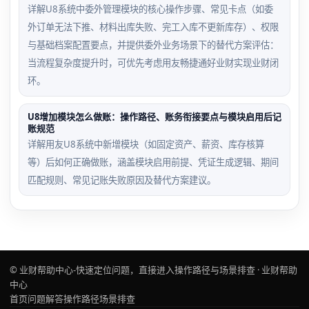
详解U8系统中委外管理模块的核心操作步骤、常见卡点（如委
外订单无法下推、材料出库失败、完工入库不更新库存）、权限
与基础档案配置要点，并提供委外业务场景下的替代方案评估：
当流程复杂度提升时，可优先考虑用友畅捷通好业财实现业财闭
环。
U8增加模块怎么做账：操作路径、账务衔接要点与模块启用后记
账规范
详解用友U8系统中新增模块（如固定资产、薪资、库存核算
等）后如何正确做账，涵盖模块启用前提、凭证生成逻辑、期间
匹配规则、常见记账失败原因及替代方案建议。
© 业财帮助中心-快速定位问题，直接进入操作路径与场景排查 · 业财帮助
中心
首页
问题解答
操作路径
场景排查