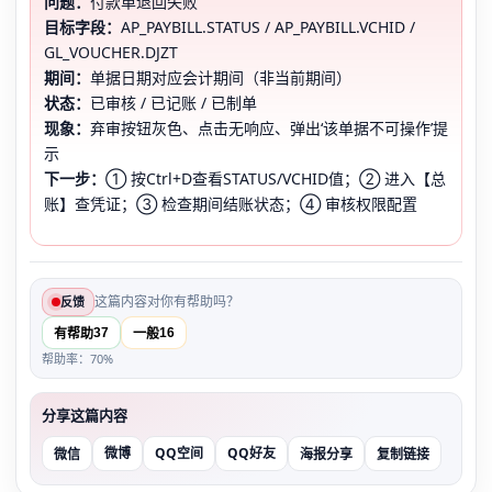
问题：
付款单退回失败
目标字段：
AP_PAYBILL.STATUS / AP_PAYBILL.VCHID /
GL_VOUCHER.DJZT
期间：
单据日期对应会计期间（非当前期间）
状态：
已审核 / 已记账 / 已制单
现象：
弃审按钮灰色、点击无响应、弹出‘该单据不可操作’提
示
下一步：
① 按Ctrl+D查看STATUS/VCHID值；② 进入【总
账】查凭证；③ 检查期间结账状态；④ 审核权限配置
这篇内容对你有帮助吗？
反馈
37
16
有帮助
一般
帮助率：70%
分享这篇内容
微博
QQ空间
QQ好友
微信
海报分享
复制链接