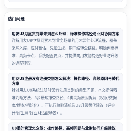
热门问题
用友U8月底货到票未到怎么处理：标准操作路径与业财协同方案
详解用友U8中‘货到票未到’业务场景的月末暂估处理流程，覆盖
采购入库、应付暂估、凭证生成、期间结转全链路。明确判断标
准、高频卡点、系统配置要点，并提供向用友畅捷通好业财升级
的适配建议。
用友U8注册没有注册类别怎么解决：操作路径、高频原因与替代
方案
针对用友U8系统注册时‘没有注册类别’的典型问题，本文提供精
准判断方法、5步最短排查路径、4类高频原因拆解（权限/数据
库/版本/初始化）、可执行校验清单及U8升级替代建议（好会
计/好生意/好业财适配场景）。
U8委外管理怎么做：操作路径、高频问题与业财协同升级建议