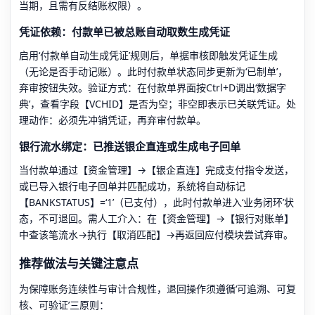
当期，且需有反结账权限）。
凭证依赖：付款单已被总账自动取数生成凭证
启用‘付款单自动生成凭证’规则后，单据审核即触发凭证生成
（无论是否手动记账）。此时付款单状态同步更新为‘已制单’，
弃审按钮失效。验证方式：在付款单界面按Ctrl+D调出‘数据字
典’，查看字段【VCHID】是否为空；非空即表示已关联凭证。处
理动作：必须先冲销凭证，再弃审付款单。
银行流水绑定：已推送银企直连或生成电子回单
当付款单通过【资金管理】→【银企直连】完成支付指令发送，
或已导入银行电子回单并匹配成功，系统将自动标记
【BANKSTATUS】=‘1’（已支付），此时付款单进入‘业务闭环’状
态，不可退回。需人工介入：在【资金管理】→【银行对账单】
中查该笔流水→执行【取消匹配】→再返回应付模块尝试弃审。
推荐做法与关键注意点
为保障账务连续性与审计合规性，退回操作须遵循‘可追溯、可复
核、可验证’三原则：