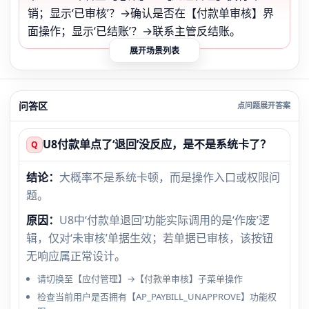
销；显示‘已审核’？→确认是否在【付款单审核】界
面操作；显示‘已结账’？→联系主管反结账。
展开场景列表
问答区
U8付款单点了‘退回’没反应，是不是系统卡了？
Q
结论：
大概率不是系统卡顿，而是操作入口或权限问
题。
原因：
U8中‘付款单退回’功能实际调用的是‘作废’逻
辑，仅对‘未审核’单据生效；若单据已审核，该按钮
无响应属正常设计。
请切换至【应付管理】→【付款单审核】子菜单操作
检查当前用户是否拥有【AP_PAYBILL_UNAPPROVE】功能权