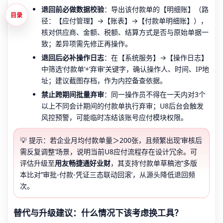
退回前必做数据校验
：导出该付款单的【明细账】（路
目录
径：【应付管理】→【账表】→【付款单明细账】），
核对供应商、金额、税额、结算方式是否与原始单据一
致；差异项需先修正再操作。
退回后必补操作日志
：在【系统服务】→【操作日志】
中筛选‘付款单’+‘弃审’关键字，确认操作人、时间、IP地
址；建议截图存档，作为内控备查依据。
禁止跨期间批量弃审
：同一操作员不得在一天内对3个
以上不同会计期间的付款单执行弃审；U8后台会触发
风控预警，可能临时冻结该账号应付模块权限。
💡 提示：若企业月均付款单量＞200张，且频繁出现‘审核后
需反复调整’场景，说明当前U8应付流程存在设计冗余。可
评估升级至
用友畅捷通好业财
，其支持‘付款单草稿池’‘多版
本比对’‘审批-付款-凭证三态联动回滚’，从源头降低退回频
次。
替代与升级建议：什么情况下该考虑换工具？