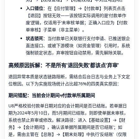
入口错位
：在【应付管理】→【付款单】列表页点击
【退回】按钮无效——该按钮实际调用的是‘付款单作
废’逻辑，仅适用于‘未审核’单据；正确入口应为【付款
单审核】子菜单（非主菜单）。
状态锁死
：当付款单已关联银行支付申请、已推送银企
直连接口、或被下游模块（如资金管理）引用时，系统
强制锁定状态，弃审按钮自动禁用，需先解除关联。
高频原因拆解：不是所有‘退回失败’都该点‘弃审’
退回异常本质是状态链路阻断，需结合后台日志与业务上下文定
位根因。以下为实施现场统计占比超76%的四类真实原因：
期间错配：当前会计期间≠付款单所属期间
U8严格校验付款单日期对应的会计期间是否已结账。若单据日
期为2024年5月10日，而5月期间已结账，则即使单据未审核，
系统也禁止弃审或修改。解决路径：进入【基础设置】→【财
务】→【会计期间】，确认该单据所属期间是否‘已结账’；如
是，需由主管在【总账】→【期末处理】中执行‘反结账’（仅限