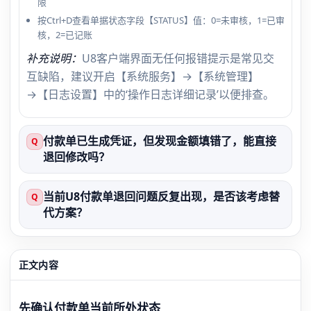
限
按Ctrl+D查看单据状态字段【STATUS】值：0=未审核，1=已审
核，2=已记账
补充说明：
U8客户端界面无任何报错提示是常见交
互缺陷，建议开启【系统服务】→【系统管理】
→【日志设置】中的‘操作日志详细记录’以便排查。
付款单已生成凭证，但发现金额填错了，能直接
Q
退回修改吗？
当前U8付款单退回问题反复出现，是否该考虑替
Q
代方案？
正文内容
先确认付款单当前所处状态