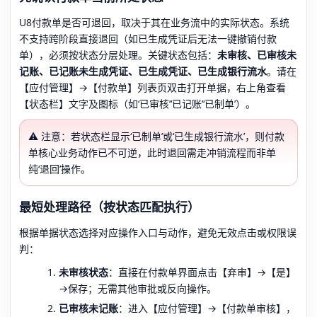
U8付款单是否可退回，取决于其在业务流中的实际状态。系统
不支持跨阶段直接退回（如已生成凭证后无法一键撤销付款
单），必须按状态分层处理。关键状态包括：
未审核、已审核未
记账、已记账未生成凭证、已生成凭证、已生成银行流水
。请在
【应付管理】→【付款单】列表页双击打开单据，右上角查看
【状态栏】文字及图标（如‘已审核’‘已记账’‘已制单’）。
⚠️ 注意：若状态栏显示‘已制单’或‘已生成银行流水’，则付款
单核心业务动作已不可逆，此时退回需走冲销流程而非单
纯‘退回’操作。
最短处理路径（按状态匹配执行）
根据单据状态选择对应操作入口与动作，避免无效点击或权限误
判：
未审核状态
：直接在付款单界面点击【弃审】→【是】
→保存；无需其他审批或反向操作。
已审核未记账
：进入【应付管理】→【付款单审核】，