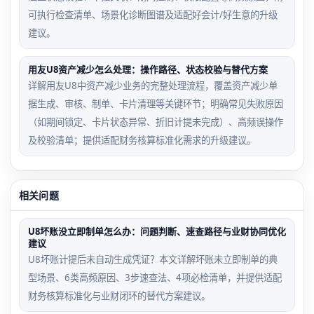
可执行检查清单、场景化诊断图谱及适配好会计/好生意的升级
建议。
用友U8资产减少怎么处理：操作路径、状态校验与替代方案
详解用友U8中资产减少业务的完整处理流程，覆盖资产减少单
据生成、审核、制单、卡片清理等关键环节；明确常见失败原因
（如期间锁定、卡片状态异常、折旧计提未完成）、高频误操作
及校验清单；提供适配财务核算标准化需求的升级建议。
相关问题
U8坏账没立即制单怎么办：问题判断、速查路径与业财协同优化
建议
U8坏账计提后未自动生成凭证？本文详解坏账未立即制单的典
型场景、6类高频原因、3步速查法、4项必检清单，并提供适配
财务核算标准化与业财闭环的替代方案建议。