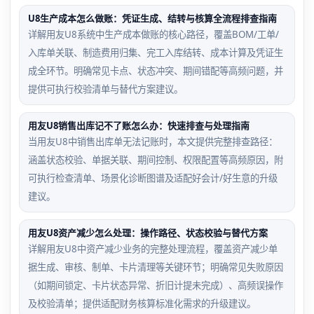
U8生产成本怎么做账：凭证生成、结转与核算全流程排查指南
详解用友U8系统中生产成本做账的核心路径，覆盖BOM/工单/
入库单关联、制造费用归集、完工入库结转、成本计算及凭证生
成全环节。明确常见卡点、状态冲突、期间错配等高频问题，并
提供可执行校验清单与替代方案建议。
用友U8销售出库记不了账怎么办：快速排查与处理指南
当用友U8中销售出库单无法记账时，本文提供完整排查路径：
涵盖状态校验、单据关联、期间控制、权限配置等高频原因，附
可执行检查清单、场景化诊断图谱及适配好会计/好生意的升级
建议。
用友U8资产减少怎么处理：操作路径、状态校验与替代方案
详解用友U8中资产减少业务的完整处理流程，覆盖资产减少单
据生成、审核、制单、卡片清理等关键环节；明确常见失败原因
（如期间锁定、卡片状态异常、折旧计提未完成）、高频误操作
及校验清单；提供适配财务核算标准化需求的升级建议。