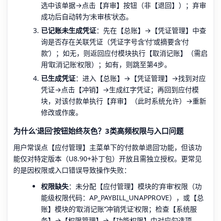
选中该单据→点击【弃审】按钮（非【退回】）；弃审
成功后自动转为‘未审核’状态。
已记账未生成凭证
：先在【总账】→【凭证管理】中查
询是否存在关联凭证（凭证字号含‘付’或摘要含‘付
款’）；如无，则返回应付模块执行【取消记账】（需启
用‘取消记账’权限）；如有，则跳至第4步。
已生成凭证
：进入【总账】→【凭证管理】→找到对应
凭证→点击【冲销】→生成红字凭证；再回到应付模
块，对该付款单执行【弃审】（此时系统允许）→重新
修改或作废。
为什么‘退回’按钮始终灰色？3类高频权限与入口问题
用户常误点【应付管理】主菜单下的‘付款单退回’功能，但该功
能仅对特定版本（U8.90+补丁包）开放且需独立授权。更常见
的是因权限或入口错误导致操作失败：
权限缺失
：未分配【应付管理】模块的‘弃审’权限（功
能级权限代码：AP_PAYBILL_UNAPPROVE），或【总
账】模块的‘取消记账’‘冲销凭证’权限；检查【系统服
务】→【权限管理】→【功能权限】中对应勾选项。