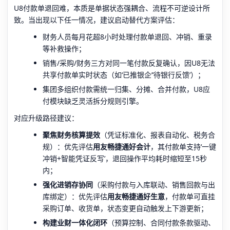
U8付款单退回难，本质是单据状态强耦合、流程不可逆设计所
致。当出现以下任一情况，建议启动替代方案评估：
财务人员每月花超8小时处理付款单退回、冲销、重录
等补救操作；
销售/采购/财务三方对同一笔付款反复确认，因U8无法
共享付款单实时状态（如‘已推银企’‘待银行反馈’）；
集团多组织付款需统一归集、分摊、合并付款，U8应
付模块缺乏灵活拆分规则引擎。
对应升级路径建议：
聚焦财务核算提效
（凭证标准化、报表自动化、税务合
规）：优先评估
用友畅捷通好会计
，其付款单支持‘一键
冲销+智能凭证反写’，退回操作平均耗时缩短至15秒
内；
强化进销存协同
（采购付款与入库联动、销售回款与出
库绑定）：优先评估
用友畅捷通好生意
，付款单可直挂
采购订单、收货单，状态变更自动触发上下游更新；
构建业财一体化闭环
（预算控制、合同付款条款驱动、