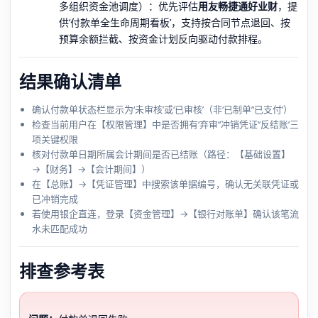
多组织资金池调度）：优先评估
用友畅捷通好业财
，提
供‘付款单全生命周期看板’，支持按合同节点退回、按
预算余额拦截、按资金计划反向驱动付款排程。
结果确认清单
确认付款单状态栏显示为‘未审核’或‘已审核’（非‘已制单’‘已支付’）
检查当前用户在【权限管理】中是否拥有‘弃审’‘冲销凭证’‘反结账’三
项关键权限
核对付款单日期所属会计期间是否已结账（路径：【基础设置】
→【财务】→【会计期间】）
在【总账】→【凭证管理】中搜索该单据编号，确认无关联凭证或
已冲销完成
若使用银企直连，登录【资金管理】→【银行对账单】确认该笔流
水未匹配成功
排查参考表