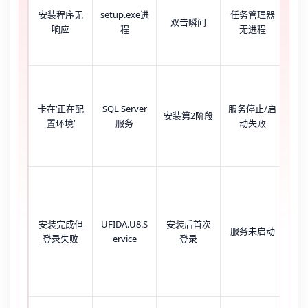
安装程序无
setup.exe进
任务管理器
鼠
双击瞬间
响应
程
无进程
返
卡在‘正在配
SQL Server
服务停止/启
进
安装第2阶段
置环境’
服务
动失败
安装完成但
UFIDA.U8.S
安装后首次
提
服务未启动
登录失败
ervice
登录
连