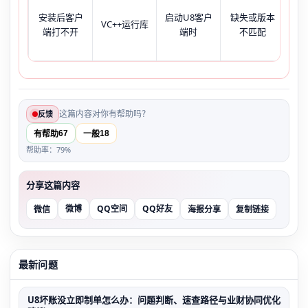
安装后客户
启动U8客户
缺失或版本
弹
VC++运行库
端打不开
端时
不匹配
0x
这篇内容对你有帮助吗？
反馈
67
18
有帮助
一般
帮助率：79%
分享这篇内容
微博
QQ空间
QQ好友
微信
海报分享
复制链接
最新问题
U8坏账没立即制单怎么办：问题判断、速查路径与业财协同优化