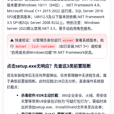
版本要求Windows 10/11（64位）、.NET Framework 4.8、
Microsoft Visual C++ 2015-2022 运行库、SQL Server 2016
SP2或更高版本；U8V12.5及以下版本则依赖.NET Framework
3.5 SP1和SQL Server 2008 R2以上。特别注意：Windows
Server 2022默认禁用.NET 3.5，需手动启用角色服务。
⚠️ 快速验证：以管理员身份运行
查看系统版本，执
winver
行
（如已安装.NET 5+）或检查
dotnet --list-runtimes
“启用或关闭Windows功能”中.NET Framework状态。
点击setup.exe无响应？先查这3类前置阻断
双击安装程序后无任何界面弹出、任务管理器中无进程生成，属
于典型前置级阻断。此时应跳过U8日志分析，直查操作系统层
拦截点：
杀毒软件/EDR主动拦截
：360企业安全、火绒、奇安信
天擎等常将U8安装包识别为“可疑打包行为”，需临时退
出并添加setup.exe、InstallShield文件夹至白名单；