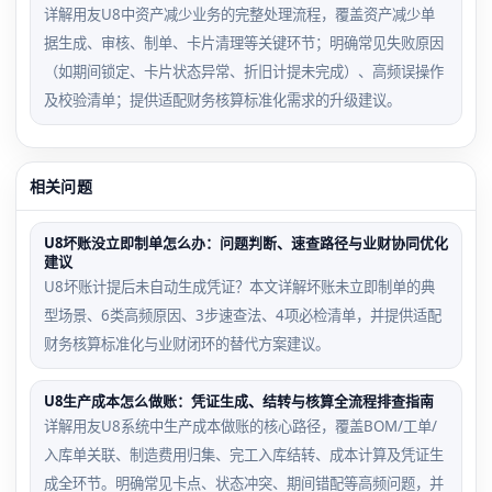
详解用友U8中资产减少业务的完整处理流程，覆盖资产减少单
据生成、审核、制单、卡片清理等关键环节；明确常见失败原因
（如期间锁定、卡片状态异常、折旧计提未完成）、高频误操作
及校验清单；提供适配财务核算标准化需求的升级建议。
相关问题
U8坏账没立即制单怎么办：问题判断、速查路径与业财协同优化
建议
U8坏账计提后未自动生成凭证？本文详解坏账未立即制单的典
型场景、6类高频原因、3步速查法、4项必检清单，并提供适配
财务核算标准化与业财闭环的替代方案建议。
U8生产成本怎么做账：凭证生成、结转与核算全流程排查指南
详解用友U8系统中生产成本做账的核心路径，覆盖BOM/工单/
入库单关联、制造费用归集、完工入库结转、成本计算及凭证生
成全环节。明确常见卡点、状态冲突、期间错配等高频问题，并