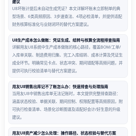
建议
U8坏账计提后未自动生成凭证？本文详解坏账未立即制单的典
型场景、6类高频原因、3步速查法、4项必检清单，并提供适配
财务核算标准化与业财闭环的替代方案建议。
U8生产成本怎么做账：凭证生成、结转与核算全流程排查指南
详解用友U8系统中生产成本做账的核心路径，覆盖BOM/工单/
入库单关联、制造费用归集、完工入库结转、成本计算及凭证生
成全环节。明确常见卡点、状态冲突、期间错配等高频问题，并
提供可执行校验清单与替代方案建议。
用友U8销售出库记不了账怎么办：快速排查与处理指南
当用友U8中销售出库单无法记账时，本文提供完整排查路径：
涵盖状态校验、单据关联、期间控制、权限配置等高频原因，附
可执行检查清单、场景化诊断图谱及适配好会计/好生意的升级
建议。
用友U8资产减少怎么处理：操作路径、状态校验与替代方案