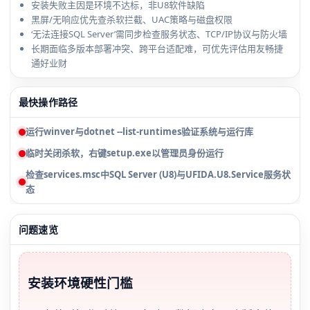
安装失败主因是环境不达标，非U8软件缺陷
黑屏/无响应优先查杀软拦截、UAC策略与磁盘权限
‘无法连接SQL Server’需同步检查服务状态、TCP/IP协议与防火墙
长期面临多版本部署冲突、跨平台适配难，可优先评估用友畅捷
通好业财
最快操作路径
运行winver与dotnet --list-runtimes验证系统与运行库
临时关闭杀软，右键setup.exe以管理员身份运行
检查services.msc中SQL Server (U8)与UFIDA.U8.Service服务状
态
问题速览
安装环境硬性门槛