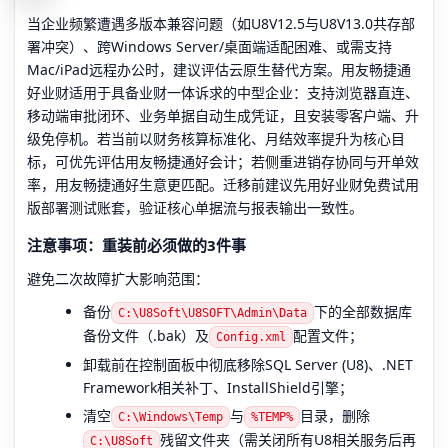
当企业频繁遭遇多版本兼容问题（如U8V12.5与U8V13.0共存部
署冲突）、跨Windows Server/桌面端适配困难、或需支持
Mac/iPad远程办公时，建议评估云原生替代方案。用友畅捷通
好业财适用于具备业财一体诉求的中型企业：支持浏览器直连、
移动端审批闭环、业务单据自动生成凭证，且安装零客户端、升
级免停机。若当前以财务核算标准化、月结效率提升为核心目
标，可优先评估用友畅捷通好会计；若侧重进销存协同与开单效
率，用友畅捷通好生意更匹配。迁移前建议先用好业财免费试用
版部署测试账套，验证核心单据流与报表输出一致性。
注意事项：重装前必须做的3件事
避免二次故障扩大影响范围：
备份
下的全部数据库
C:\U8Soft\U8SOFT\Admin\Data
备份文件（.bak）及
配置文件；
Config.xml
卸载前在控制面板中彻底移除SQL Server (U8)、.NET
Framework相关补丁、InstallShield引擎；
清空
与
目录，删除
C:\Windows\Temp
%TEMP%
残留文件夹（需关闭所有U8相关服务后再
C:\U8Soft