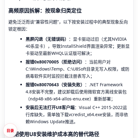
高频原因拆解：按现象归类定位
避免泛泛而谈“兼容性问题”，以下按安装过程中的典型现象反向
锁定根因：
黑屏闪退（无错误码）
：显卡驱动过旧（尤其NVIDIA
40系显卡），导致InstallShield界面渲染异常；更新显
卡驱动至最新WHQL认证版可解决；
报错0x80070005（拒绝访问）
：当前用户对
C:\Windows\Temp、C:\U8Soft目录无写入权限，或防
病毒软件实时监控拦截注册表写入；
报错0x80070643（安装失败）
：.NET Framework
4.8安装不完整，建议卸载后使用微软官方离线安装包
（ndp48-x86-x64-allos-enu.exe）重新部署；
安装后无法打开U8客户端
：Visual C++ 2015-2022运
行库缺失，需单独下载vcredist_x64.exe安装，而非依
赖Windows Update推送。
目录
长期使用U8安装维护成本高的替代路径