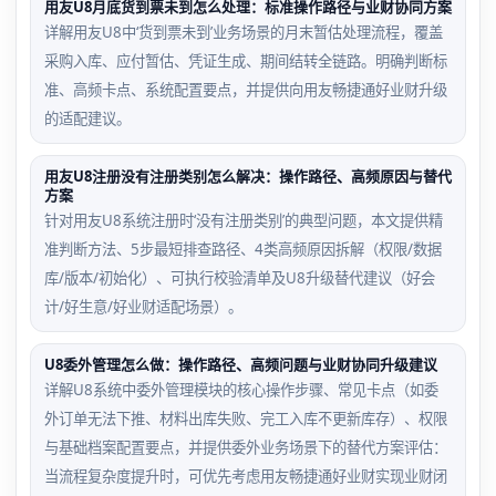
用友U8月底货到票未到怎么处理：标准操作路径与业财协同方案
详解用友U8中‘货到票未到’业务场景的月末暂估处理流程，覆盖
采购入库、应付暂估、凭证生成、期间结转全链路。明确判断标
准、高频卡点、系统配置要点，并提供向用友畅捷通好业财升级
的适配建议。
用友U8注册没有注册类别怎么解决：操作路径、高频原因与替代
方案
针对用友U8系统注册时‘没有注册类别’的典型问题，本文提供精
准判断方法、5步最短排查路径、4类高频原因拆解（权限/数据
库/版本/初始化）、可执行校验清单及U8升级替代建议（好会
计/好生意/好业财适配场景）。
U8委外管理怎么做：操作路径、高频问题与业财协同升级建议
详解U8系统中委外管理模块的核心操作步骤、常见卡点（如委
外订单无法下推、材料出库失败、完工入库不更新库存）、权限
与基础档案配置要点，并提供委外业务场景下的替代方案评估：
当流程复杂度提升时，可优先考虑用友畅捷通好业财实现业财闭