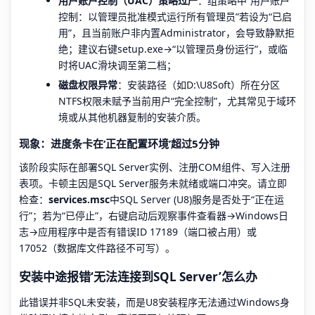
用户账户控制（UAC）策略过严
：组策略中“用户账户
控制：以管理员批准模式运行所有管理员”若设为“已启
用”，且当前账户非内置Administrator，会导致静默拒
绝；建议右键setup.exe→“以管理员身份运行”，或临
时将UAC滑块调至第二档；
磁盘权限异常
：安装路径（如D:\U8Soft）所在分区
NTFS权限未赋予当前用户“完全控制”，尤其常见于域环
境或从其他机器复制的安装介质。
现象：进度条卡在‘正在配置环境’超过5分钟
该阶段实际在部署SQL Server实例、注册COM组件、写入注册
表项。卡顿主因是SQL Server服务未就绪或端口冲突。请立即
检查：
services.msc
中SQL Server (U8)服务是否处于“正在运
行”；若为“已停止”，右键启动后观察事件查看器→Windows日
志→应用程序中是否有错误ID 17189（端口被占用）或
17052（数据库文件路径不可写）。
安装中途报错‘无法连接到SQL Server’怎么办
此错误并非SQL未安装，而是U8安装程序无法通过Windows身