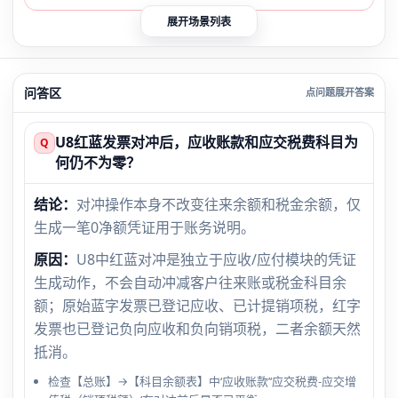
展开场景列表
问答区
U8红蓝发票对冲后，应收账款和应交税费科目为
Q
何仍不为零？
结论：
对冲操作本身不改变往来余额和税金余额，仅
生成一笔0净额凭证用于账务说明。
原因：
U8中红蓝对冲是独立于应收/应付模块的凭证
生成动作，不会自动冲减客户往来账或税金科目余
额；原始蓝字发票已登记应收、已计提销项税，红字
发票也已登记负向应收和负向销项税，二者余额天然
抵消。
检查【总账】→【科目余额表】中‘应收账款’‘应交税费-应交增