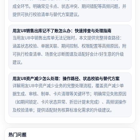
成全环节。明确常见卡点、状态冲突、期间错配等高频问题，并
提供可执行校验清单与替代方案建议。
用友U8销售出库记不了账怎么办：快速排查与处理指南
当用友U8中销售出库单无法记账时，本文提供完整排查路径：
涵盖状态校验、单据关联、期间控制、权限配置等高频原因，附
可执行检查清单、场景化诊断图谱及适配好会计/好生意的升级
建议。
用友U8资产减少怎么处理：操作路径、状态校验与替代方案
详解用友U8中资产减少业务的完整处理流程，覆盖资产减少单
据生成、审核、制单、卡片清理等关键环节；明确常见失败原因
（如期间锁定、卡片状态异常、折旧计提未完成）、高频误操作
及校验清单；提供适配财务核算标准化需求的升级建议。
热门问题