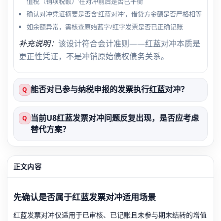
值税（销项税额）’在对冲前后是否已平衡
确认对冲凭证摘要是否含‘红蓝对冲’，借贷方金额是否严格相等
如余额异常，需核查原始蓝字/红字发票是否已正确记账
补充说明：
该设计符合会计准则——红蓝对冲本质是
更正性凭证，不是冲销原始债权债务关系。
能否对已参与纳税申报的发票执行红蓝对冲？
Q
当前U8红蓝发票对冲问题反复出现，是否应考虑
Q
替代方案？
正文内容
先确认是否属于红蓝发票对冲适用场景
红蓝发票对冲仅适用于已审核、已记账且未参与期末结转的增值