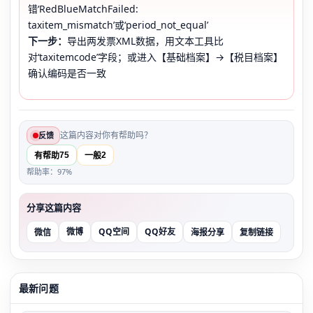
错‘RedBlueMatchFailed:
taxitem_mismatch’或‘period_not_equal’
下一步：
导出两发票XML数据，用文本工具比
对‘taxitemcode’字段；或进入【基础档案】→【税目档案】
确认编码是否一致
这篇内容对你有帮助吗？
反馈
75
2
有帮助
一般
帮助率：97%
分享这篇内容
微博
QQ空间
QQ好友
微信
海报分享
复制链接
最新问题