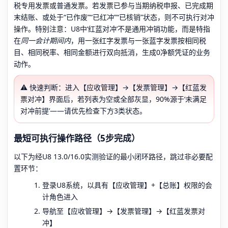
税专用发票或普通发票。若发票已参与当期纳税申报、已完成期
末结账、或处于“已作废”“已红冲”“已核销”状态，则不可执行对冲
操作。特别注意：U8中‘红蓝对冲’不是通用冲销功能，而是特指
在
同一会计期间内
，用一张红字发票与一张蓝字发票按相同税
目、相同税率、相同金额进行双向抵消，生成0净额凭证的业务
动作。
⚠️ 快速判断：进入【应收管理】→【发票管理】→【红蓝发
票对冲】界面后，若列表为空或全部灰显，90%源于‘未满足
对冲前提’——请优先检查下方3类状态。
最短可执行操作路径（5步完成）
以下为经U8 13.0/16.0实测验证的最小闭环路径，跳过非必要配
置环节：
登录U8系统，以具有【应收管理】+【总账】权限的会
计角色进入
导航至【应收管理】→【发票管理】→【红蓝发票对
冲】