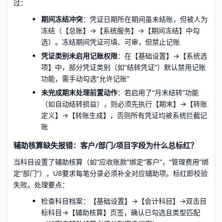
过：
期间冻结冲突
：凭证日期所在期间虽未结账，但被人为
冻结（【总账】→【系统服务】→【期间冻结】中勾
选）。冻结期间凭证可填、可审，但禁止记账
凭证类别未启用记账权限
：在【基础设置】→【系统选
项】中，部分凭证类别（如“结转凭证”）默认禁用记账
功能，需手动勾选“允许记账”
未完成期末处理前置动作
：若启用了“月末结转”功能
（如自动结转损益），则必须先执行【期末】→【转账
定义】→【转账生成】，否则所有凭证均被系统拦截记
账
辅助核算缺失报错：客户/部门/项目字段为什么总标红？
当科目设置了辅助核算（如“应收账款”绑定“客户”，“管理费用”绑
定“部门”），U8要求每笔分录必须补全对应辅助项。标红即校验
失败。处理要点：
检查科目档案：【基础设置】→【会计科目】→双击目
标科目→【辅助核算】页签，确认已勾选且类型匹配