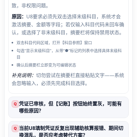
致，非权限问题。
原因：
U8要求必须先双击选择末级科目，系统才会
激活摘要、金额等字段；若仅输入科目代码未回车确
认，或选择了非末级科目，摘要栏将保持禁用状态。
双击科目代码区域，打开【科目参照】窗口
勾选“显示末级科目”，从带“●”标记的列表中选择具体末级科
目
确认后摘要栏立即变为可编辑状态
补充说明：
切勿尝试在摘要栏直接粘贴文字——系统
会忽略输入，必须先完成科目选择。
凭证已审核，但【记账】按钮始终置灰，可能有
Q
哪些原因？
当前U8填制凭证反复出现辅助核算报错、期间切
Q
换混乱，是否应考虑替代方案？