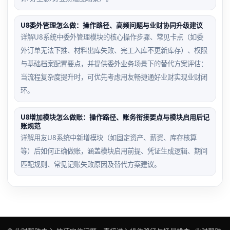
U8委外管理怎么做：操作路径、高频问题与业财协同升级建议
详解U8系统中委外管理模块的核心操作步骤、常见卡点（如委
外订单无法下推、材料出库失败、完工入库不更新库存）、权限
与基础档案配置要点，并提供委外业务场景下的替代方案评估：
当流程复杂度提升时，可优先考虑用友畅捷通好业财实现业财闭
环。
U8增加模块怎么做账：操作路径、账务衔接要点与模块启用后记
账规范
详解用友U8系统中新增模块（如固定资产、薪资、库存核算
等）后如何正确做账，涵盖模块启用前提、凭证生成逻辑、期间
匹配规则、常见记账失败原因及替代方案建议。