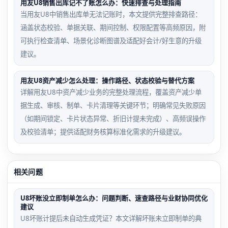
用友U8销售出库记不了账怎么办：快速排查与处理指南
当用友U8中销售出库单无法记账时，本文提供完整排查路径：
涵盖状态校验、单据关联、期间控制、权限配置等高频原因，附
可执行检查清单、场景化诊断图谱及适配好会计/好生意的升级
建议。
用友U8资产减少怎么处理：操作路径、状态校验与替代方案
详解用友U8中资产减少业务的完整处理流程，覆盖资产减少单
据生成、审核、制单、卡片清理等关键环节；明确常见失败原因
（如期间锁定、卡片状态异常、折旧计提未完成）、高频误操作
及校验清单；提供适配财务核算标准化需求的升级建议。
相关问题
U8坏账没立即制单怎么办：问题判断、速查路径与业财协同优化
建议
U8坏账计提后未自动生成凭证？本文详解坏账未立即制单的典