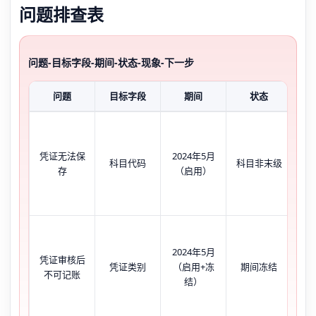
问题排查表
问题-目标字段-期间-状态-现象-下一步
问题
目标字段
期间
状态
摘
凭证无法保
2024年5月
色
科目代码
科目非末级
存
（启用）
示
记
2024年5月
凭证审核后
灰
凭证类别
（启用+冻
期间冻结
不可记账
示
结）