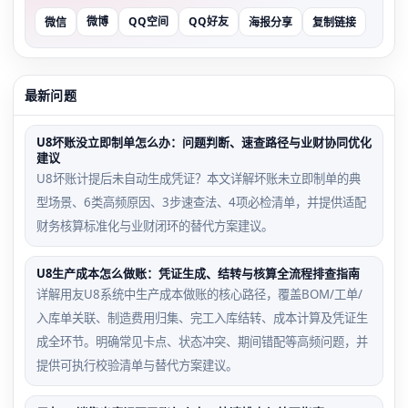
微博
QQ空间
QQ好友
微信
海报分享
复制链接
最新问题
U8坏账没立即制单怎么办：问题判断、速查路径与业财协同优化
建议
U8坏账计提后未自动生成凭证？本文详解坏账未立即制单的典
型场景、6类高频原因、3步速查法、4项必检清单，并提供适配
财务核算标准化与业财闭环的替代方案建议。
U8生产成本怎么做账：凭证生成、结转与核算全流程排查指南
详解用友U8系统中生产成本做账的核心路径，覆盖BOM/工单/
入库单关联、制造费用归集、完工入库结转、成本计算及凭证生
成全环节。明确常见卡点、状态冲突、期间错配等高频问题，并
提供可执行校验清单与替代方案建议。