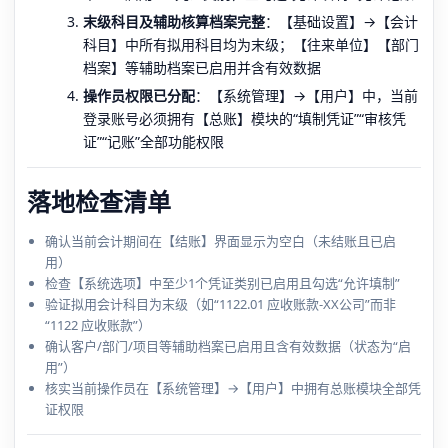
末级科目及辅助核算档案完整
：【基础设置】→【会计
科目】中所有拟用科目均为末级；【往来单位】【部门
档案】等辅助档案已启用并含有效数据
操作员权限已分配
：【系统管理】→【用户】中，当前
登录账号必须拥有【总账】模块的“填制凭证”“审核凭
证”“记账”全部功能权限
落地检查清单
确认当前会计期间在【结账】界面显示为空白（未结账且已启
用）
检查【系统选项】中至少1个凭证类别已启用且勾选“允许填制”
验证拟用会计科目为末级（如“1122.01 应收账款-XX公司”而非
“1122 应收账款”）
确认客户/部门/项目等辅助档案已启用且含有效数据（状态为“启
用”）
核实当前操作员在【系统管理】→【用户】中拥有总账模块全部凭
证权限