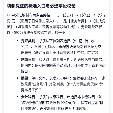
填制凭证的标准入口与必选字段校验
U8中凭证填制有两条主路径：一是【总账】→【凭证】→【填制
凭证】（适用于日常手工录入）；二是【业务单据】→【生成凭
证】（如采购入库单、销售发票等联动生成）。无论哪条路径，
以下5项为系统强制校验字段，缺一不可：
凭证类别
：必须从下拉列表选择（如“记”“转”“收”
“付”），不可手动输入；未配置凭证类别时下拉为空，
需先在【基础设置】→【系统选项】中启用并定义
制单日期
：默认取当前系统日期，但必须落在当前启用
期间内；跨期间填制需手动修改，且不能早于该期间起
始日
摘要
：单行文本，长度≤60字符；空摘要无法保存，建
议采用“业务动词+对象”结构（如“支付供应商货款”“计
提本月工资”）
会计科目
：必须为末级科目；若选择非末级科目（如
“应收账款”而非“应收账款-XX公司”），保存时提示“科
目非末级”，需双击科目代码进入明细选择