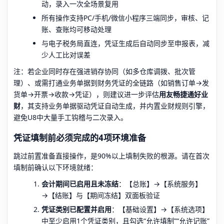
动，录入一次全场景复用
所有操作支持PC/手机/微信小程序三端同步，审核、记
账、查账均可移动处理
与电子税务局直连，凭证生成后自动同步至申报表，减
少人工比对误差
注：若企业同时存在强进销存协同（如多仓库调拨、批次管
理）、或需打通业务单据到财务凭证的全链路（如销售订单→发
货单→开票→收款→凭证），则建议进一步评估
用友畅捷通好业
财
，其支持业务单据驱动凭证自动生成，并内置业财规则引擎，
避免U8中大量手工钩稽与二次录入。
凭证填制前必须完成的4项环境准备
跳过前置准备直接操作，是90%以上填制失败的根源。请在首次
填制前确认以下环境就绪：
会计期间已启用且未冻结
：【总账】→【系统服务】
→【结账】与【期间冻结】双面板验证
凭证类别已配置并启用
：【基础设置】→【系统选项】
中至少启用1个凭证类别，且勾选“允许填制”“允许记账”