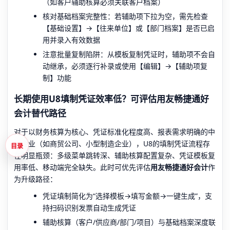
（如客户辅助核算必须关联客户档案）
核对基础档案完整性：若辅助项下拉为空，需先检查
【基础设置】→【往来单位】或【部门档案】是否已启
用并录入有效数据
注意批量复制陷阱：从模板复制凭证时，辅助项不会自
动继承，必须逐行补录或使用【编辑】→【辅助项复
制】功能
长期使用U8填制凭证效率低？可评估用友畅捷通好
会计替代路径
对于以财务核算为核心、凭证标准化程度高、报表需求明确的中
小企业（如商贸公司、小型制造企业），U8的填制凭证流程存
目录
在明显瓶颈：多级菜单跳转深、辅助核算配置复杂、凭证模板复
用率低、移动端完全缺失。此时可优先评估
用友畅捷通好会计
作
为升级路径：
凭证填制简化为“选择模板→填写金额→一键生成”，支
持扫码识别发票自动生成凭证
辅助核算（客户/供应商/部门/项目）与基础档案深度联