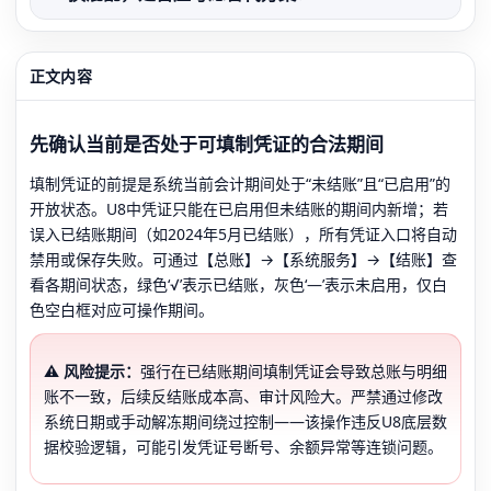
正文内容
先确认当前是否处于可填制凭证的合法期间
填制凭证的前提是系统当前会计期间处于“未结账”且“已启用”的
开放状态。U8中凭证只能在已启用但未结账的期间内新增；若
误入已结账期间（如2024年5月已结账），所有凭证入口将自动
禁用或保存失败。可通过【总账】→【系统服务】→【结账】查
看各期间状态，绿色‘√’表示已结账，灰色‘—’表示未启用，仅白
色空白框对应可操作期间。
⚠️ 风险提示：
强行在已结账期间填制凭证会导致总账与明细
账不一致，后续反结账成本高、审计风险大。严禁通过修改
系统日期或手动解冻期间绕过控制——该操作违反U8底层数
据校验逻辑，可能引发凭证号断号、余额异常等连锁问题。