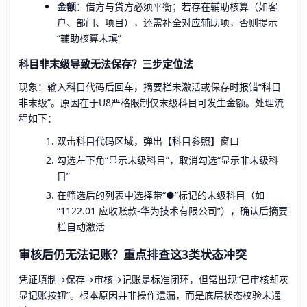
金额
：借方与贷方必须平衡；若存在辅助核算（如客
户、部门、项目），还需补全对应辅助项，否则提示
“辅助核算未填”
科目非末级导致无法保存？三步定位法
现象：输入科目代码后回车，摘要栏未激活或保存时报错“科目
非末级”。原因在于U8严格限制仅末级科目可发生金额。处理流
程如下：
双击科目代码区域，弹出【科目参照】窗口
勾选左下角“显示末级科目”，取消勾选“显示非末级科
目”
在筛选后的列表中选择带“●”标记的末级科目（如
“1122.01 应收账款-华为技术有限公司”），确认后摘要
栏自动激活
审核后仍无法记账？重点排查这3类状态冲突
凭证填制→保存→审核→记账是标准闭环，但常出现“已审核却灰
显记账按钮”。根本原因并非操作遗漏，而是底层状态校验未通