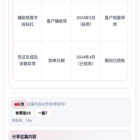
客
辅助核算字
2024年5月
客户档案停
客户辅助项
空
段标红
（启用）
用
可
凭证生成后
2024年4月
但
制单日期
期间已结账
余额异常
（已结账）
败
间
这篇内容对你有帮助吗？
反馈
16
7
有帮助
一般
帮助率：70%
分享这篇内容