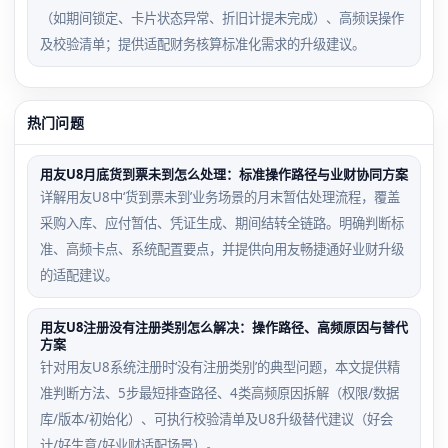
（如期间锁定、卡片状态异常、折旧计提未完成）、高频误操作
及校验清单；提供适配财务核算标准化需求的升级建议。
热门问题
用友U8月底货到票未到怎么处理：标准操作路径与业财协同方案
详解用友U8中‘货到票未到’业务场景的月末暂估处理流程，覆盖
采购入库、应付暂估、凭证生成、期间结转全链路。明确判断标
准、高频卡点、系统配置要点，并提供向用友畅捷通好业财升级
的适配建议。
用友U8注册没有注册类别怎么解决：操作路径、高频原因与替代
方案
针对用友U8系统注册时‘没有注册类别’的典型问题，本文提供精
准判断方法、5步最短排查路径、4类高频原因拆解（权限/数据
库/版本/初始化）、可执行校验清单及U8升级替代建议（好会
计/好生意/好业财适配场景）。