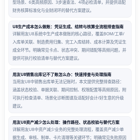
型场景、6类高频原因、3步速查法、4项必检清单，并提供适配
财务核算标准化与业财闭环的替代方案建议。
U8生产成本怎么做账：凭证生成、结转与核算全流程排查指南
详解用友U8系统中生产成本做账的核心路径，覆盖BOM/工单/
入库单关联、制造费用归集、完工入库结转、成本计算及凭证生
成全环节。明确常见卡点、状态冲突、期间错配等高频问题，并
提供可执行校验清单与替代方案建议。
用友U8销售出库记不了账怎么办：快速排查与处理指南
当用友U8中销售出库单无法记账时，本文提供完整排查路径：
涵盖状态校验、单据关联、期间控制、权限配置等高频原因，附
可执行检查清单、场景化诊断图谱及适配好会计/好生意的升级
建议。
用友U8资产减少怎么处理：操作路径、状态校验与替代方案
详解用友U8中资产减少业务的完整处理流程，覆盖资产减少单
据生成、审核、制单、卡片清理等关键环节；明确常见失败原因