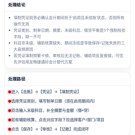
处理结论
填制凭证前务必确认会计期间处于‘启用且未结账’状态，否则所有
操作无效
凭证类别、制单日期、摘要、末级科目、借贷平衡是5个强制校验
字段，缺一不可
科目非末级、辅助核算缺失、期间冻结是导致保存/记账失败的三
大高频原因
若凭证填制频繁卡顿、审核后无法记账、辅助项反复报错，可优
先评估用友畅捷通好会计替代方案
处理路径
进入【总账】→【凭证】→【填制凭证】
选择凭证类别，填写制单日期（须在启用期间内）
双击输入末级科目，补全摘要与金额（借=贷）
如有辅助核算，点击对应字段下拉选择客户/部门/项目
点击【保存】→【审核】→【记账】完成闭环