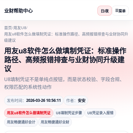
业财帮助中心
☰
日/夜
菜单
首页
/
用友U8
/
用友u8软件怎么做填制凭证：标准操作路径、高频报错排查与业财协同升
级建议
用友u8软件怎么做填制凭证：标准操作
路径、高频报错排查与业财协同升级建
议
U8填制凭证不是单纯点按钮，而是状态校验、字段合规、
权限匹配的系统性动作
发布时间：
2026-03-26 10:56:11
作者：
安安
用友u8软件怎么做填制凭证
U8填制凭证步骤
U8凭证录入报错
用友畅捷通好会计
用友畅捷通好业财