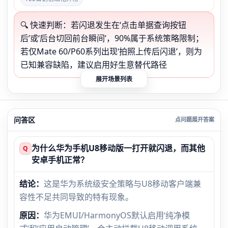
🔍 快速判断：若闪退发生在‘点击单据查询按钮
后’或‘后台切回前台瞬间’，90%属于系统策略限制；
若仅Mate 60/P60系列出现‘拍照上传后闪退’，则为
已知兼容缺陷，建议启用好生意替代路径
展开场景列表
问答区
为什么华为手机U8移动版一打开就闪退，而其他
Q
安卓手机正常？
结论：
这是华为系统级安全策略与U8移动客户端兼
容性不足共同导致的特有现象。
原因：
华为EMUI/HarmonyOS默认启用‘纯净模