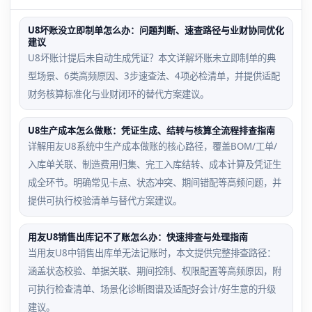
U8坏账没立即制单怎么办：问题判断、速查路径与业财协同优化
建议
U8坏账计提后未自动生成凭证？本文详解坏账未立即制单的典
型场景、6类高频原因、3步速查法、4项必检清单，并提供适配
财务核算标准化与业财闭环的替代方案建议。
U8生产成本怎么做账：凭证生成、结转与核算全流程排查指南
详解用友U8系统中生产成本做账的核心路径，覆盖BOM/工单/
入库单关联、制造费用归集、完工入库结转、成本计算及凭证生
成全环节。明确常见卡点、状态冲突、期间错配等高频问题，并
提供可执行校验清单与替代方案建议。
用友U8销售出库记不了账怎么办：快速排查与处理指南
当用友U8中销售出库单无法记账时，本文提供完整排查路径：
涵盖状态校验、单据关联、期间控制、权限配置等高频原因，附
可执行检查清单、场景化诊断图谱及适配好会计/好生意的升级
建议。