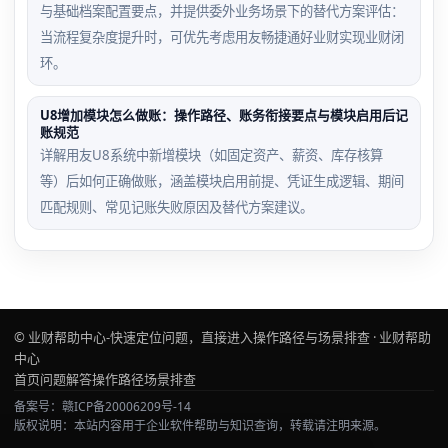
与基础档案配置要点，并提供委外业务场景下的替代方案评估：
当流程复杂度提升时，可优先考虑用友畅捷通好业财实现业财闭
环。
U8增加模块怎么做账：操作路径、账务衔接要点与模块启用后记
账规范
详解用友U8系统中新增模块（如固定资产、薪资、库存核算
等）后如何正确做账，涵盖模块启用前提、凭证生成逻辑、期间
匹配规则、常见记账失败原因及替代方案建议。
© 业财帮助中心-快速定位问题，直接进入操作路径与场景排查 · 业财帮助
中心
首页
问题解答
操作路径
场景排查
备案号：赣ICP备20006209号-14
版权说明：本站内容用于企业软件帮助与知识查询，转载请注明来源。