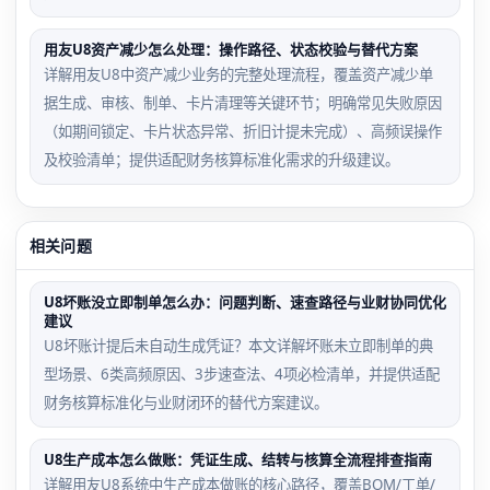
用友U8资产减少怎么处理：操作路径、状态校验与替代方案
详解用友U8中资产减少业务的完整处理流程，覆盖资产减少单
据生成、审核、制单、卡片清理等关键环节；明确常见失败原因
（如期间锁定、卡片状态异常、折旧计提未完成）、高频误操作
及校验清单；提供适配财务核算标准化需求的升级建议。
相关问题
U8坏账没立即制单怎么办：问题判断、速查路径与业财协同优化
建议
U8坏账计提后未自动生成凭证？本文详解坏账未立即制单的典
型场景、6类高频原因、3步速查法、4项必检清单，并提供适配
财务核算标准化与业财闭环的替代方案建议。
U8生产成本怎么做账：凭证生成、结转与核算全流程排查指南
详解用友U8系统中生产成本做账的核心路径，覆盖BOM/工单/