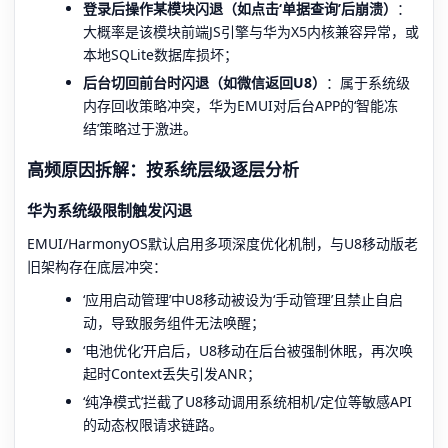
登录后操作某模块闪退（如点击‘单据查询’后崩溃）
：
大概率是该模块前端JS引擎与华为X5内核兼容异常，或
本地SQLite数据库损坏；
后台切回前台时闪退（如微信返回U8）
：属于系统级
内存回收策略冲突，华为EMUI对后台APP的‘智能冻
结’策略过于激进。
高频原因拆解：按系统层级逐层分析
华为系统级限制触发闪退
EMUI/HarmonyOS默认启用多项深度优化机制，与U8移动版老
旧架构存在底层冲突：
‘应用启动管理’中U8移动被设为‘手动管理’且禁止自启
动，导致服务组件无法唤醒；
‘电池优化’开启后，U8移动在后台被强制休眠，再次唤
起时Context丢失引发ANR；
‘纯净模式’拦截了U8移动调用系统相机/定位等敏感API
的动态权限请求链路。