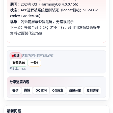
期间：
2024年Q3（HarmonyOS 4.0.0.156）
状态：
APP进程被系统强制杀死（logcat报错：SIGSEGV
code=1 addr=0x0）
现象：
闪退前屏幕短暂黑屏，无错误提示
下一步：
升级至v3.5.2+；若不可行，改用‘用友畅捷通好生
意’移动版替代该场景
这篇内容对你有帮助吗？
反馈
36
6
有帮助
一般
帮助率：86%
分享这篇内容
微博
QQ空间
QQ好友
微信
海报分享
复制链接
最新问题