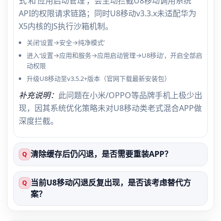
式’和‘应用启动管理’，会主动拦截U8移动调用系统
API的权限请求链路；同时U8移动v3.3.x未适配华为
X5内核的JS执行沙箱机制。
关闭‘设置→安全→纯净模式’
进入‘设置→应用和服务→应用启动管理→U8移动’，开启全部启
动权限
升级U8移动至v3.5.2+版本（官网下载最新安装包）
补充说明：
此问题在小米/OPPO等品牌手机上极少出
现，因其系统优化策略未对U8移动类老式混合APP做
深度拦截。
清除缓存后仍闪退，是否需要重装APP？
Q
当前U8移动闪退反复出现，是否该考虑替代方
Q
案？