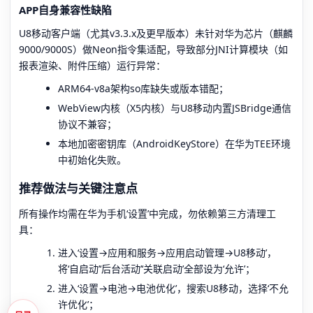
APP自身兼容性缺陷
U8移动客户端（尤其v3.3.x及更早版本）未针对华为芯片（麒麟
9000/9000S）做Neon指令集适配，导致部分JNI计算模块（如
报表渲染、附件压缩）运行异常：
ARM64-v8a架构so库缺失或版本错配；
WebView内核（X5内核）与U8移动内置JSBridge通信
协议不兼容；
本地加密密钥库（AndroidKeyStore）在华为TEE环境
中初始化失败。
推荐做法与关键注意点
所有操作均需在华为手机‘设置’中完成，勿依赖第三方清理工
具：
进入‘设置→应用和服务→应用启动管理→U8移动’，
将‘自启动’‘后台活动’‘关联启动’全部设为‘允许’；
进入‘设置→电池→电池优化’，搜索U8移动，选择‘不允
许优化’；