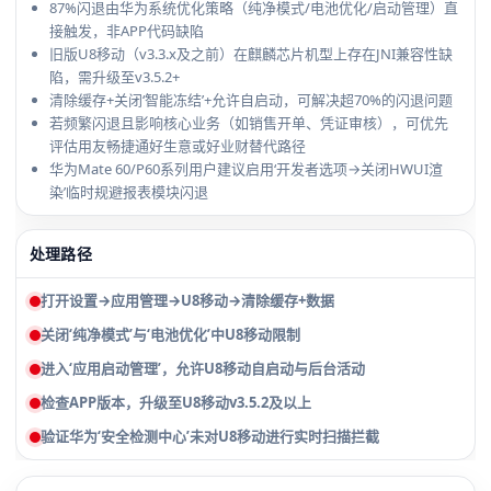
87%闪退由华为系统优化策略（纯净模式/电池优化/启动管理）直
接触发，非APP代码缺陷
旧版U8移动（v3.3.x及之前）在麒麟芯片机型上存在JNI兼容性缺
陷，需升级至v3.5.2+
清除缓存+关闭‘智能冻结’+允许自启动，可解决超70%的闪退问题
若频繁闪退且影响核心业务（如销售开单、凭证审核），可优先
评估用友畅捷通好生意或好业财替代路径
华为Mate 60/P60系列用户建议启用‘开发者选项→关闭HWUI渲
染’临时规避报表模块闪退
处理路径
打开设置→应用管理→U8移动→清除缓存+数据
关闭‘纯净模式’与‘电池优化’中U8移动限制
进入‘应用启动管理’，允许U8移动自启动与后台活动
检查APP版本，升级至U8移动v3.5.2及以上
验证华为‘安全检测中心’未对U8移动进行实时扫描拦截