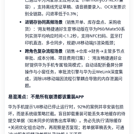
容），支持离线凭证草稿、语音摘要录入、OCR发票识
别全链路，闪退率低于0.3%；
进销存协同高频场景
（销售开单、库存盘点、采购收
货）：‘用友畅捷通好生意’移动版在华为P60/Mate50系
列实测平均响应时间＜1.2秒，支持NFC扫码、蓝牙打
印机直连、多仓同步，规避U8移动端JS渲染瓶颈；
跨角色复杂流程场景
（销售→仓库→财务→主管多节点
审批、成本分摊、项目费用归集）：‘用友畅捷通好业
财’提供华为手机专属‘极简模式’，自动适配折叠屏分屏
操作与小窗任务，审批流引擎与华为云WeLink深度集
成，消除U8移动端因流程引擎耦合导致的内存泄漏问
题。
易混淆点：不是所有崩溃都该重装APP
华为手机提示‘U8移动已停止运行’时，92%的案例并非安装包损
坏，而是系统级策略拦截。盲目卸载重装可能丢失本地缓存的待
提交单据（如未同步的销售出库草稿）。务必先执行‘清除缓存
+关闭优化’组合动作，再观察是否复现；若单据草稿丢失，可通