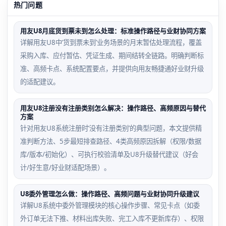
热门问题
用友U8月底货到票未到怎么处理：标准操作路径与业财协同方案
详解用友U8中‘货到票未到’业务场景的月末暂估处理流程，覆盖
采购入库、应付暂估、凭证生成、期间结转全链路。明确判断标
准、高频卡点、系统配置要点，并提供向用友畅捷通好业财升级
的适配建议。
用友U8注册没有注册类别怎么解决：操作路径、高频原因与替代
方案
针对用友U8系统注册时‘没有注册类别’的典型问题，本文提供精
准判断方法、5步最短排查路径、4类高频原因拆解（权限/数据
库/版本/初始化）、可执行校验清单及U8升级替代建议（好会
计/好生意/好业财适配场景）。
U8委外管理怎么做：操作路径、高频问题与业财协同升级建议
详解U8系统中委外管理模块的核心操作步骤、常见卡点（如委
外订单无法下推、材料出库失败、完工入库不更新库存）、权限