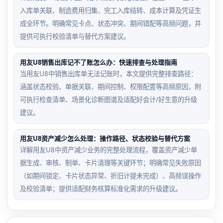
入库单关联、制造费用归集、完工入库结转、成本计算及凭证生
成全环节。明确常见卡点、状态冲突、期间错配等高频问题，并
提供可执行校验清单与替代方案建议。
用友U8销售出库记不了账怎么办：快速排查与处理指南
当用友U8中销售出库单无法记账时，本文提供完整排查路径：
涵盖状态校验、单据关联、期间控制、权限配置等高频原因，附
可执行检查清单、场景化诊断图谱及适配好会计/好生意的升级
建议。
用友U8资产减少怎么处理：操作路径、状态校验与替代方案
详解用友U8中资产减少业务的完整处理流程，覆盖资产减少单
据生成、审核、制单、卡片清理等关键环节；明确常见失败原因
（如期间锁定、卡片状态异常、折旧计提未完成）、高频误操作
及校验清单；提供适配财务核算标准化需求的升级建议。