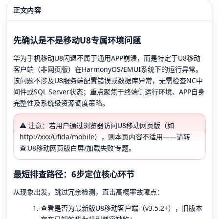
正文内容
先确认是不是移动U8专属环境问题
华为手机移动U8闪退不属于通用APP崩溃，而是特定于U8移动
客户端（非网页版）在HarmonyOS/EMUI系统下的运行异常。
该问题不涉及U8服务端配置错误或数据库异常，无需检查NC中
间件或SQL Server状态；重点聚焦于终端侧运行环境、APP自身
完整性及系统级资源调度策略。
⚠️ 注意：若用户通过浏览器访问U8移动网页版（如
http://xxx/ufida/mobile），则本页内容不适用——请转
查‘U8移动网页版白屏/加载失败’专题。
最短排查路径：6步定位核心环节
从现象出发，跳过冗余检测，直击高概率故障点：
查看是否为最新版U8移动客户端（v3.5.2+），旧版本