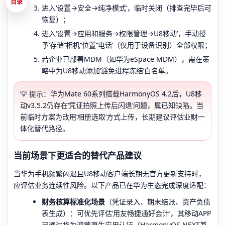
目录
进入‘设置→安全→纯净模式’，临时关闭（排查完毕后可
恢复）；
进入‘设置→应用和服务→权限管理→U8移动’，手动授
予‘存储’‘相机’‘位置’‘电话’（仅用于设备识别）全部权限；
若企业已部署MDM（如华为eSpace MDM），需在策
略中为U8移动添加‘豁免进程冻结’白名单。
💡 提示：华为Mate 60系列搭载HarmonyOS 4.2后，U8移
动v3.5.2仍存在‘凭证拍照上传后闪退’问题，属已知缺陷。当
前临时方案为改用‘相册选取’方式上传，长期建议评估业财一
体化替代路径。
当前场景下更适合的替代产品建议
当华为手机频繁闪退且U8移动客户端长期无官方更新支持时，
应评估业务连续性风险。以下产品已在华为生态完成深度适配：
财务核算标准化场景
（凭证录入、期末结账、资产负债
表生成）：可优先评估‘用友畅捷通好会计’，其移动APP
已通过华为鸿蒙原生应用认证（HarmonyOS NEXT兼