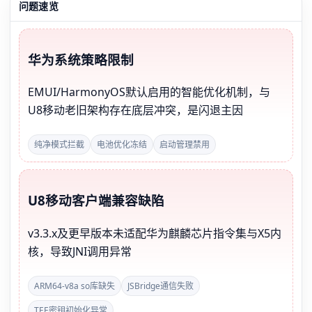
问题速览
华为系统策略限制
EMUI/HarmonyOS默认启用的智能优化机制，与
U8移动老旧架构存在底层冲突，是闪退主因
纯净模式拦截
电池优化冻结
启动管理禁用
U8移动客户端兼容缺陷
v3.3.x及更早版本未适配华为麒麟芯片指令集与X5内
核，导致JNI调用异常
ARM64-v8a so库缺失
JSBridge通信失败
TEE密钥初始化异常