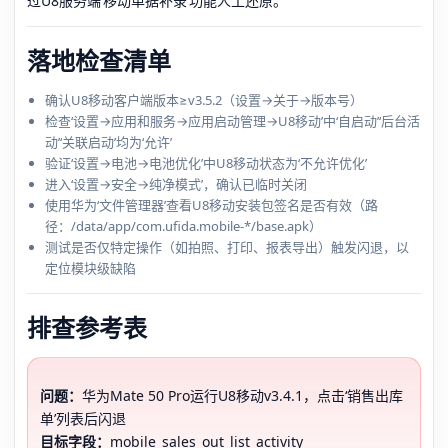
过U8服务端‘移动单据补录’功能人工还原。
落地检查清单
确认U8移动客户端版本≥v3.5.2（设置→关于→版本号）
检查‘设置→应用和服务→应用启动管理→U8移动’中‘自启动’‘后台活
动’‘关联启动’均为‘允许’
验证‘设置→电池→电池优化’中U8移动状态为‘不允许优化’
进入‘设置→安全→纯净模式’，确认已临时关闭
使用华为‘文件管理器’查看U8移动安装包签名是否有效（路
径：/data/app/com.ufida.mobile-*/base.apk）
测试是否仅特定操作（如拍照、打印、报表导出）触发闪退，以
定位模块级缺陷
排查参考表
问题：
华为Mate 50 Pro运行U8移动v3.4.1，点击‘销售出库
单’列表后闪退
目标字段：
mobile_sales_out_list_activity