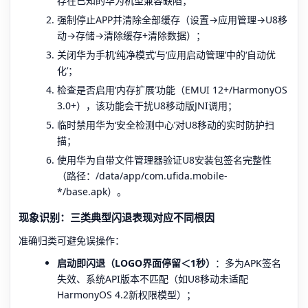
存在已知的华为机型兼容缺陷；
强制停止APP并清除全部缓存（设置→应用管理→U8移
动→存储→清除缓存+清除数据）；
关闭华为手机‘纯净模式’与‘应用启动管理’中的‘自动优
化’；
检查是否启用‘内存扩展’功能（EMUI 12+/HarmonyOS
3.0+），该功能会干扰U8移动版JNI调用；
临时禁用华为‘安全检测中心’对U8移动的实时防护扫
描；
使用华为自带文件管理器验证U8安装包签名完整性
（路径：/data/app/com.ufida.mobile-
*/base.apk）。
现象识别：三类典型闪退表现对应不同根因
准确归类可避免误操作：
启动即闪退（LOGO界面停留＜1秒）
：多为APK签名
失效、系统API版本不匹配（如U8移动未适配
HarmonyOS 4.2新权限模型）；