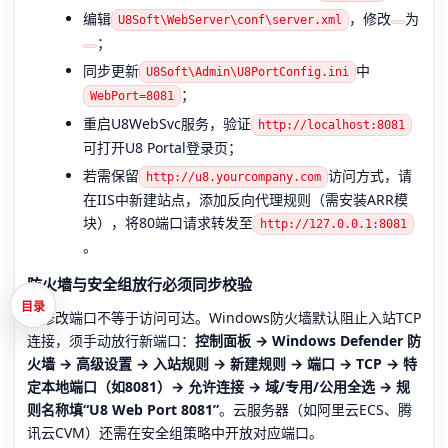
编辑
，修改
为
U8Soft\WebServer\conf\server.xml
；
同步更新
中
U8Soft\Admin\U8PortConfig.ini
；
WebPort=8081
重启U8WebSvc服务，验证
http://localhost:8081
可打开U8 Portal登录页；
若需保留
访问方式，请
http://u8.yourcompany.com
在IIS中新建站点，添加反向代理规则（需安装ARR模
块），将80端口请求转发至
http://127.0.0.1:8081
。
防火墙与安全组放行必须同步校验
目录
仅修改端口不等于访问可达。Windows防火墙默认阻止入站TCP
连接，须手动放行新端口：
控制面板 → Windows Defender 防
火墙 → 高级设置 → 入站规则 → 新建规则 → 端口 → TCP → 特
定本地端口（如8081）→ 允许连接 → 域/专用/公用全选 → 规
则名称填“U8 Web Port 8081”
。云服务器（如阿里云ECS、腾
讯云CVM）还需在安全组策略中开放对应端口。