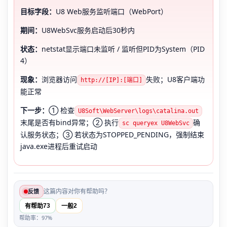
目标字段：
U8 Web服务监听端口（WebPort）
期间：
U8WebSvc服务启动后30秒内
状态：
netstat显示端口未监听 / 监听但PID为System（PID
4）
现象：
浏览器访问
失败；U8客户端功
http://[IP]:[端口]
能正常
下一步：
① 检查
U8Soft\WebServer\logs\catalina.out
末尾是否有bind异常；② 执行
确
sc queryex U8WebSvc
认服务状态；③ 若状态为STOPPED_PENDING，强制结束
java.exe进程后重试启动
这篇内容对你有帮助吗？
反馈
73
2
有帮助
一般
帮助率：97%