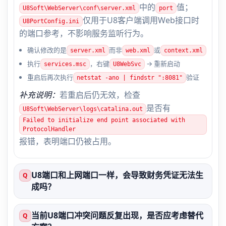
中的
值；
U8Soft\WebServer\conf\server.xml
port
仅用于U8客户端调用Web接口时
U8PortConfig.ini
的端口参考，不影响服务监听行为。
确认修改的是
而非
或
server.xml
web.xml
context.xml
执行
，右键
→ 重新启动
services.msc
U8WebSvc
重启后再次执行
验证
netstat -ano | findstr ":8081"
补充说明：
若重启后仍无效，检查
是否有
U8Soft\WebServer\logs\catalina.out
Failed to initialize end point associated with
ProtocolHandler
报错，表明端口仍被占用。
U8端口和上网端口一样，会导致财务凭证无法生
Q
成吗？
当前U8端口冲突问题反复出现，是否应考虑替代
Q