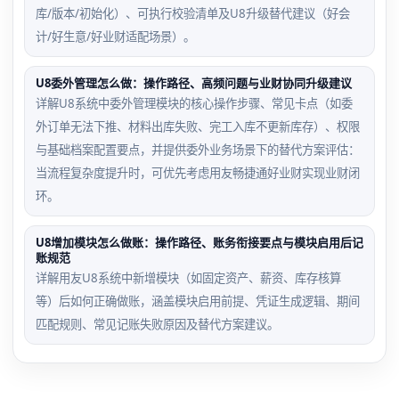
库/版本/初始化）、可执行校验清单及U8升级替代建议（好会
计/好生意/好业财适配场景）。
U8委外管理怎么做：操作路径、高频问题与业财协同升级建议
详解U8系统中委外管理模块的核心操作步骤、常见卡点（如委
外订单无法下推、材料出库失败、完工入库不更新库存）、权限
与基础档案配置要点，并提供委外业务场景下的替代方案评估：
当流程复杂度提升时，可优先考虑用友畅捷通好业财实现业财闭
环。
U8增加模块怎么做账：操作路径、账务衔接要点与模块启用后记
账规范
详解用友U8系统中新增模块（如固定资产、薪资、库存核算
等）后如何正确做账，涵盖模块启用前提、凭证生成逻辑、期间
匹配规则、常见记账失败原因及替代方案建议。