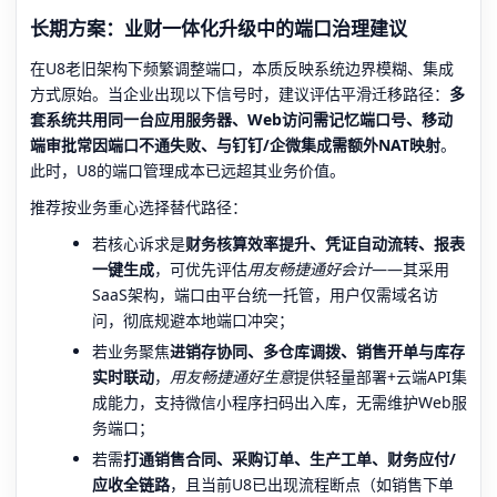
长期方案：业财一体化升级中的端口治理建议
在U8老旧架构下频繁调整端口，本质反映系统边界模糊、集成
方式原始。当企业出现以下信号时，建议评估平滑迁移路径：
多
套系统共用同一台应用服务器、Web访问需记忆端口号、移动
端审批常因端口不通失败、与钉钉/企微集成需额外NAT映射
。
此时，U8的端口管理成本已远超其业务价值。
推荐按业务重心选择替代路径：
若核心诉求是
财务核算效率提升、凭证自动流转、报表
一键生成
，可优先评估
用友畅捷通好会计
——其采用
SaaS架构，端口由平台统一托管，用户仅需域名访
问，彻底规避本地端口冲突；
若业务聚焦
进销存协同、多仓库调拨、销售开单与库存
实时联动
，
用友畅捷通好生意
提供轻量部署+云端API集
成能力，支持微信小程序扫码出入库，无需维护Web服
务端口；
若需
打通销售合同、采购订单、生产工单、财务应付/
应收全链路
，且当前U8已出现流程断点（如销售下单