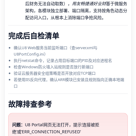
后财务无法自动取数），
用友畅捷通好业财
基于微服务
架构，各模块独立部署、端口隔离，支持按角色动态分
配访问入口，从根本上消除端口争抢风险。
完成后自检清单
确认U8 Web服务当前监听端口（查server.xml与
U8PortConfig.ini）
执行netstat命令，记录占用目标端口的PID及对应进程名
检查Windows防火墙入站规则是否放行新端口
验证云服务器安全组策略是否开放对应TCP端口
若使用IIS反向代理，确认ARR模块已安装且规则指向正确本地端
口
故障排查参考
问题：
U8 Portal网页无法打开，提示‘连接被拒
绝’或‘ERR_CONNECTION_REFUSED’