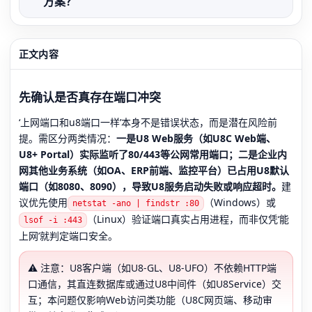
方案？
正文内容
先确认是否真存在端口冲突
‘上网端口和u8端口一样’本身不是错误状态，而是潜在风险前
提。需区分两类情况：
一是U8 Web服务（如U8C Web端、
U8+ Portal）实际监听了80/443等公网常用端口；二是企业内
网其他业务系统（如OA、ERP前端、监控平台）已占用U8默认
端口（如8080、8090），导致U8服务启动失败或响应超时。
建
议优先使用
（Windows）或
netstat -ano | findstr :80
（Linux）验证端口真实占用进程，而非仅凭‘能
lsof -i :443
上网’就判定端口安全。
⚠️ 注意：U8客户端（如U8-GL、U8-UFO）不依赖HTTP端
口通信，其直连数据库或通过U8中间件（如U8Service）交
互；本问题仅影响Web访问类功能（U8C网页端、移动审