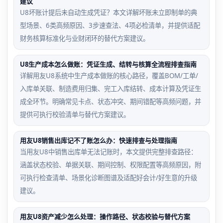
建议
U8坏账计提后未自动生成凭证？本文详解坏账未立即制单的典
型场景、6类高频原因、3步速查法、4项必检清单，并提供适配
财务核算标准化与业财闭环的替代方案建议。
U8生产成本怎么做账：凭证生成、结转与核算全流程排查指南
详解用友U8系统中生产成本做账的核心路径，覆盖BOM/工单/
入库单关联、制造费用归集、完工入库结转、成本计算及凭证生
成全环节。明确常见卡点、状态冲突、期间错配等高频问题，并
提供可执行校验清单与替代方案建议。
用友U8销售出库记不了账怎么办：快速排查与处理指南
当用友U8中销售出库单无法记账时，本文提供完整排查路径：
涵盖状态校验、单据关联、期间控制、权限配置等高频原因，附
可执行检查清单、场景化诊断图谱及适配好会计/好生意的升级
建议。
用友U8资产减少怎么处理：操作路径、状态校验与替代方案