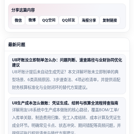
分享这篇内容
微博
QQ空间
QQ好友
微信
海报分享
复制链接
最新问题
U8坏账没立即制单怎么办：问题判断、速查路径与业财协同优化
建议
U8坏账计提后未自动生成凭证？本文详解坏账未立即制单的典
型场景、6类高频原因、3步速查法、4项必检清单，并提供适配
财务核算标准化与业财闭环的替代方案建议。
U8生产成本怎么做账：凭证生成、结转与核算全流程排查指南
详解用友U8系统中生产成本做账的核心路径，覆盖BOM/工单/
入库单关联、制造费用归集、完工入库结转、成本计算及凭证生
成全环节。明确常见卡点、状态冲突、期间错配等高频问题，并
提供可执行校验清单与替代方案建议。