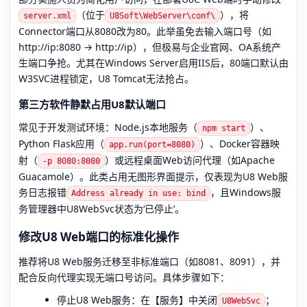
（位于
），将
server.xml
U8Soft\WebServer\conf\
Connector端口从8080改为80。此举虽免去输入端口号（如
http://ip:8080 → http://ip），但极易与企业官网、OA系统产
生端口争抢。尤其在Windows Server启用IIS后，80端口默认由
W3SVC进程锁定，U8 Tomcat无法抢占。
第三方软件静默占用U8默认端口
常见于开发测试环境：Node.js本地服务（
）、
npm start
Python Flask应用（
）、Docker容器映
app.run(port=8080)
射（
）或远程桌面Web访问代理（如Apache
-p 8080:8080
Guacamole）。此类占用无图形界面提示，仅表现为U8 Web服
务日志报错
，且Windows服
Address already in use: bind
务管理器中U8WebSvc状态为‘已停止’。
修改U8 Web端口的标准化操作
推荐将U8 Web服务迁移至非标准端口（如8081、8091），并
配合反向代理实现无端口号访问。具体步骤如下：
停止U8 Web服务：在【服务】中关闭
；
U8WebSvc