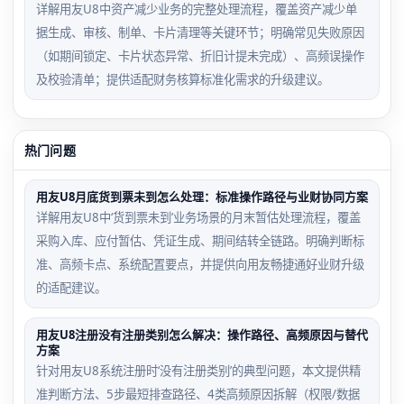
详解用友U8中资产减少业务的完整处理流程，覆盖资产减少单
据生成、审核、制单、卡片清理等关键环节；明确常见失败原因
（如期间锁定、卡片状态异常、折旧计提未完成）、高频误操作
及校验清单；提供适配财务核算标准化需求的升级建议。
热门问题
用友U8月底货到票未到怎么处理：标准操作路径与业财协同方案
详解用友U8中‘货到票未到’业务场景的月末暂估处理流程，覆盖
采购入库、应付暂估、凭证生成、期间结转全链路。明确判断标
准、高频卡点、系统配置要点，并提供向用友畅捷通好业财升级
的适配建议。
用友U8注册没有注册类别怎么解决：操作路径、高频原因与替代
方案
针对用友U8系统注册时‘没有注册类别’的典型问题，本文提供精
准判断方法、5步最短排查路径、4类高频原因拆解（权限/数据