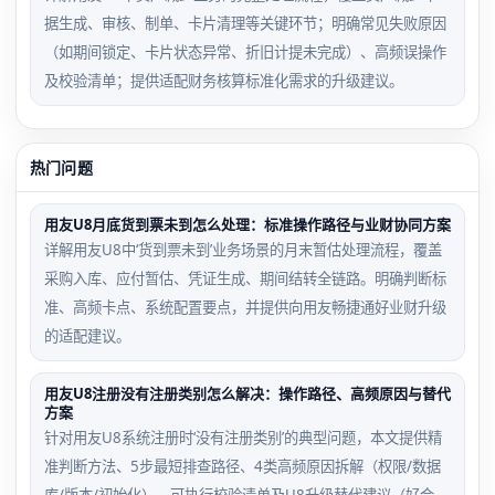
据生成、审核、制单、卡片清理等关键环节；明确常见失败原因
（如期间锁定、卡片状态异常、折旧计提未完成）、高频误操作
及校验清单；提供适配财务核算标准化需求的升级建议。
热门问题
用友U8月底货到票未到怎么处理：标准操作路径与业财协同方案
详解用友U8中‘货到票未到’业务场景的月末暂估处理流程，覆盖
采购入库、应付暂估、凭证生成、期间结转全链路。明确判断标
准、高频卡点、系统配置要点，并提供向用友畅捷通好业财升级
的适配建议。
用友U8注册没有注册类别怎么解决：操作路径、高频原因与替代
方案
针对用友U8系统注册时‘没有注册类别’的典型问题，本文提供精
准判断方法、5步最短排查路径、4类高频原因拆解（权限/数据
库/版本/初始化）、可执行校验清单及U8升级替代建议（好会