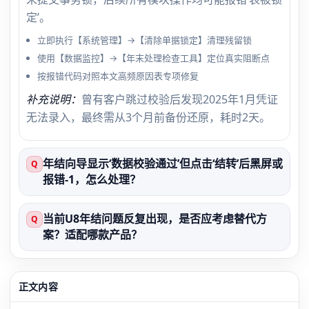
定’。
立即执行【系统管理】→【清除单据锁定】清理残留锁
使用【数据监控】→【年末处理检查工具】定位真实阻断点
按报错代码对照本文高频原因表专项修复
补充说明：
曾有客户跳过校验后发现2025年1月凭证
无法录入，最终需从3个月前备份还原，耗时2天。
年结向导显示‘数据校验通过’但点击‘结转’后黑屏或
Q
报错-1，怎么处理？
当前U8年结问题反复出现，是否应考虑替代方
Q
案？适配哪款产品？
正文内容