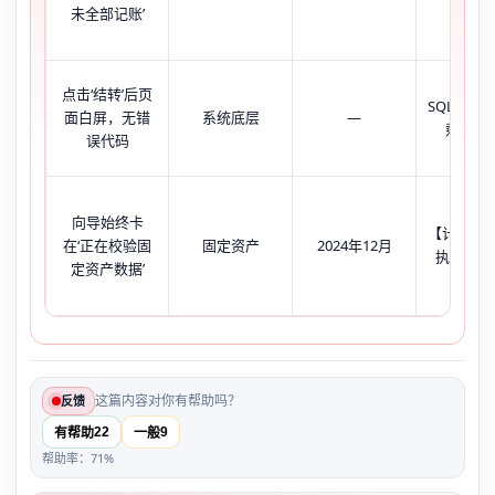
未全部记账’
=124
点击‘结转’后页
SQL Serv
面白屏，无错
系统底层
—
剩余1.2
误代码
向导始终卡
【计提折
在‘正在校验固
固定资产
2024年12月
执行但未
定资产数据’
这篇内容对你有帮助吗？
反馈
22
9
有帮助
一般
帮助率：71%