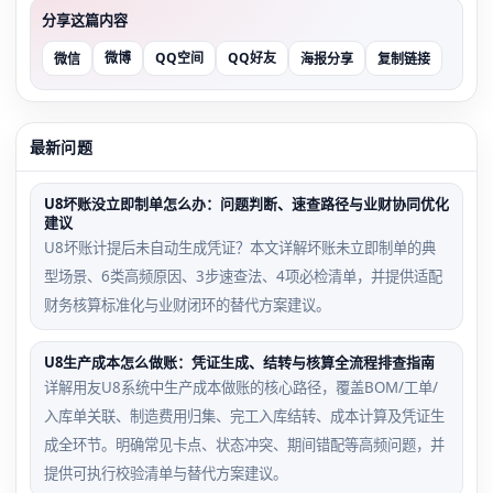
分享这篇内容
微博
QQ空间
QQ好友
微信
海报分享
复制链接
最新问题
U8坏账没立即制单怎么办：问题判断、速查路径与业财协同优化
建议
U8坏账计提后未自动生成凭证？本文详解坏账未立即制单的典
型场景、6类高频原因、3步速查法、4项必检清单，并提供适配
财务核算标准化与业财闭环的替代方案建议。
U8生产成本怎么做账：凭证生成、结转与核算全流程排查指南
详解用友U8系统中生产成本做账的核心路径，覆盖BOM/工单/
入库单关联、制造费用归集、完工入库结转、成本计算及凭证生
成全环节。明确常见卡点、状态冲突、期间错配等高频问题，并
提供可执行校验清单与替代方案建议。