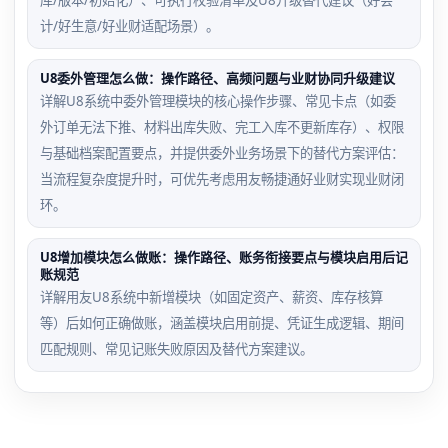
计/好生意/好业财适配场景）。
U8委外管理怎么做：操作路径、高频问题与业财协同升级建议
详解U8系统中委外管理模块的核心操作步骤、常见卡点（如委
外订单无法下推、材料出库失败、完工入库不更新库存）、权限
与基础档案配置要点，并提供委外业务场景下的替代方案评估：
当流程复杂度提升时，可优先考虑用友畅捷通好业财实现业财闭
环。
U8增加模块怎么做账：操作路径、账务衔接要点与模块启用后记
账规范
详解用友U8系统中新增模块（如固定资产、薪资、库存核算
等）后如何正确做账，涵盖模块启用前提、凭证生成逻辑、期间
匹配规则、常见记账失败原因及替代方案建议。