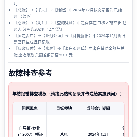
月
【总账】→【期末】→【结账】中2024年12月状态是否为‘已结
账’（绿色）
【总账】→【凭证】→【查询凭证】中是否存在‘审核人’非空但‘记
账人’为空的2024年12月凭证
【固定资产】→【业务处理】→【计提折旧】中2024年12月折旧
是否已生成且已记账
【应收应付】→【账表】→【客户对账单】中客户辅助余额与总
账‘应收账款’余额差值是否≤0.01元
故障排查参考
年结报错排查模板（请按此结构记录并传递给实施顾问）：
问题现象
目标模块
当前会计期间
关键状
向导第2步提
凭证审
示‘-3007：凭证
总账
2024年12月
=127，