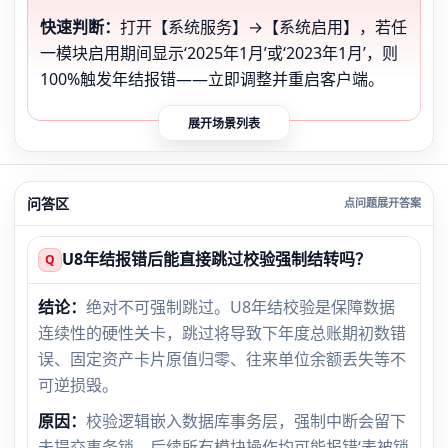
快速判断：
打开【系统服务】→【系统启用】，若任
一模块启用期间显示‘2025年1月’或‘2023年1月’，则
100%触发年结报错——立即调整并重启客户端。
展开场景列表
问答区
U8年结报错后能直接跳过校验强制结转吗？
Q
结论：
绝对不可强制跳过。U8年结校验是保障数据
连续性的硬性关卡，跳过将导致下年度总账期初数错
误、固定资产卡片原值归零、往来单位余额丢失等不
可逆损毁。
原因：
校验逻辑嵌入数据库事务层，强制中断会留下
未提交事务锁，后续所有模块操作均可能报错‘表被锁