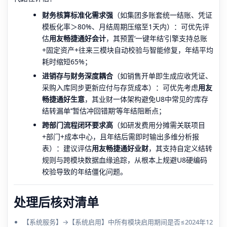
财务核算标准化需求强
（如集团多账套统一结账、凭证
模板化率＞80%、月结周期压缩至1天内）：可优先评
估
用友畅捷通好会计
，其预置‘一键年结’引擎支持总账
+固定资产+往来三模块自动校验与智能修复，年结平均
耗时缩短65%；
进销存与财务深度耦合
（如销售开单即生成应收凭证、
采购入库同步更新应付与存货成本）：可优先考虑
用友
畅捷通好生意
，其业财一体架构避免U8中常见的‘库存
结转漏单’‘暂估冲回错期’等年结阻断点；
跨部门流程闭环要求高
（如研发费用分摊需关联项目
+部门+成本中心，且年结后需即时输出多维分析报
表）：建议评估
用友畅捷通好业财
，其支持自定义结转
规则与跨模块数据血缘追踪，从根本上规避U8硬编码
校验导致的年结僵化问题。
处理后核对清单
【系统服务】→【系统启用】中所有模块启用期间是否≤2024年12