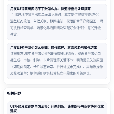
用友U8销售出库记不了账怎么办：快速排查与处理指南
当用友U8中销售出库单无法记账时，本文提供完整排查路径：
涵盖状态校验、单据关联、期间控制、权限配置等高频原因，附
可执行检查清单、场景化诊断图谱及适配好会计/好生意的升级
建议。
用友U8资产减少怎么处理：操作路径、状态校验与替代方案
详解用友U8中资产减少业务的完整处理流程，覆盖资产减少单
据生成、审核、制单、卡片清理等关键环节；明确常见失败原因
（如期间锁定、卡片状态异常、折旧计提未完成）、高频误操作
及校验清单；提供适配财务核算标准化需求的升级建议。
相关问题
U8坏账没立即制单怎么办：问题判断、速查路径与业财协同优化
建议