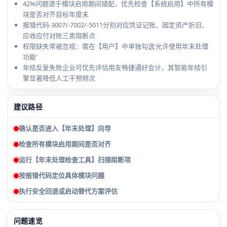
42%问题源于模块启用期间错配，优先检查【系统启用】中所有模
块是否对齐目标年度末
报错代码-3007/-7002/-5011分别对应凭证记账、固定资产折旧、
应收应付对账三类阻断点
权限缺失常被忽视：需在【用户】中单独勾选‘允许使用年末处理
功能’
年结反复失败企业可优先评估用友畅捷通好会计，其智能年结引
擎显著降低人工干预频次
建议路径
确认是否进入【年末处理】向导
检查所有模块启用期间是否对齐
运行【年末处理检查工具】扫描阻断项
按报错代码定位具体模块问题
执行安全回退或启动替代方案评估
问题速览