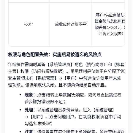
客户/供应商辅助核
算余额与总账科目余
-5011
‘应收应付对账不平’
额差异＞0.01元（含
四舍五入误差）
权限与角色配置失效：实施后易被遗忘的风险点
年结操作需同时具备【系统管理员】角色（执行向导）和【账套
主管】权限（访问各模块数据）。常见误判是仅给用户分配了‘账
套主管’但未在【系统管理】→【用户】中勾选‘允许使用年末处
理功能’。该选项默认关闭，且不随角色继承自动开启。
现象：
点击‘结转上年数据’无响应，或向导直接跳过校
验步骤报错‘权限不足’；
处理：
以系统管理员身份登录，进入【系统管理】
→【用户】，双击问题用户，在‘功能权限’页签中手动
勾选‘年末处理’；
注意：
该设置需在每个账套下单独配置，多账套环境须