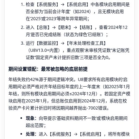
检查【系统服务】→【系统启用】中各模块启用期间是
否全部为‘当前会计年度’（如2024），且无模块启用
在‘2025’或‘2023’等跨年异常期间；
进入【总账】→【期末】→【结账】，查看‘2024年12
月’是否已完成结账（状态为绿色‘已结账’）；
运行【数据监控】→【年末处理检查工具】
（U8V13.0+内置），重点观察‘未审核凭证数’‘未记账凭
证数’‘固定资产未计提折旧数’三项是否全为0。
期间设置错配：最常被忽略的底层前提
年结失败约42%源于期间逻辑冲突。U8要求所有启用模块的‘启
用期间’必须严格对齐年结目标年度的上一年度末（如2025年1月
年结，则所有模块启用期间必须≤2024年12月）。若固定资产模
块启用在2025年1月，但总账仅启用到2024年12月，系统在校
验资产卡片累计折旧时将因期间越界抛出-7002错误。
现象：
向导提示‘基础资料期间不一致’或‘模块启用期间
超出范围’；
处理：
进入【系统服务】→【系统启用】，将所有模块