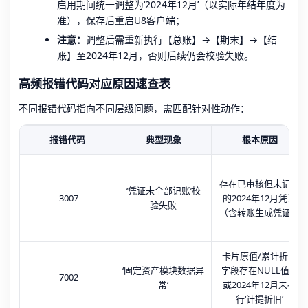
启用期间统一调整为‘2024年12月’（以实际年结年度为
准），保存后重启U8客户端；
注意：
调整后需重新执行【总账】→【期末】→【结
账】至2024年12月，否则后续仍会校验失败。
高频报错代码对应原因速查表
不同报错代码指向不同层级问题，需匹配针对性动作：
报错代码
典型现象
根本原因
存在已审核但未记账
‘凭证未全部记账’校
-3007
的2024年12月凭证
验失败
（含转账生成凭证）
卡片原值/累计折旧
‘固定资产模块数据异
字段存在NULL值，
-7002
常’
或2024年12月未执
行‘计提折旧’