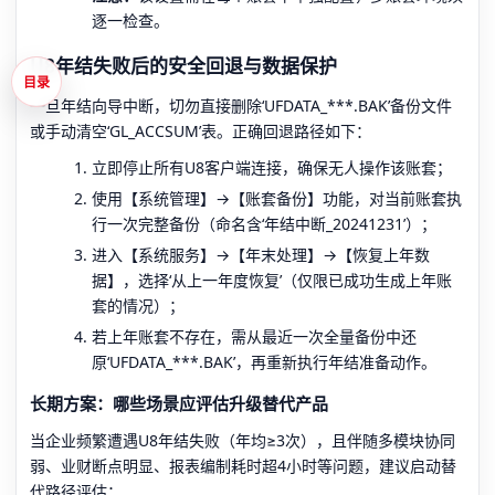
逐一检查。
U8年结失败后的安全回退与数据保护
目录
一旦年结向导中断，切勿直接删除‘UFDATA_***.BAK’备份文件
或手动清空‘GL_ACCSUM’表。正确回退路径如下：
立即停止所有U8客户端连接，确保无人操作该账套；
使用【系统管理】→【账套备份】功能，对当前账套执
行一次完整备份（命名含‘年结中断_20241231’）；
进入【系统服务】→【年末处理】→【恢复上年数
据】，选择‘从上一年度恢复’（仅限已成功生成上年账
套的情况）；
若上年账套不存在，需从最近一次全量备份中还
原‘UFDATA_***.BAK’，再重新执行年结准备动作。
长期方案：哪些场景应评估升级替代产品
当企业频繁遭遇U8年结失败（年均≥3次），且伴随多模块协同
弱、业财断点明显、报表编制耗时超4小时等问题，建议启动替
代路径评估：