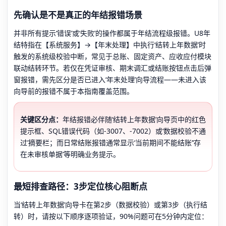
先确认是不是真正的年结报错场景
并非所有提示‘错误’或‘失败’的操作都属于年结流程级报错。U8年
结特指在【系统服务】→【年末处理】中执行‘结转上年数据’时
触发的系统级校验中断，常见于总账、固定资产、应收应付模块
联动结转环节。若仅在凭证审核、期末调汇或结账按钮点击后弹
窗报错，需先区分是否已进入‘年末处理’向导流程——未进入该
向导前的报错不属于本指南覆盖范围。
关键区分点：
年结报错必伴随‘结转上年数据’向导页中的红色
提示框、SQL错误代码（如-3007、-7002）或‘数据校验不通
过’摘要栏；而日常结账报错通常显示‘当前期间不能结账’‘存
在未审核单据’等明确业务提示。
最短排查路径：3步定位核心阻断点
当‘结转上年数据’向导卡在第2步（数据校验）或第3步（执行结
转）时，请按以下顺序逐项验证，90%问题可在5分钟内定位：