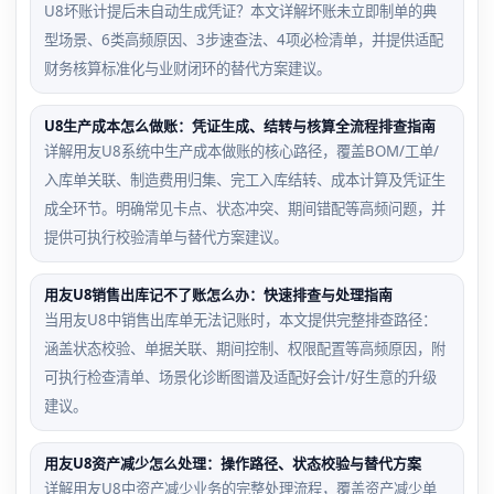
U8坏账计提后未自动生成凭证？本文详解坏账未立即制单的典
型场景、6类高频原因、3步速查法、4项必检清单，并提供适配
财务核算标准化与业财闭环的替代方案建议。
U8生产成本怎么做账：凭证生成、结转与核算全流程排查指南
详解用友U8系统中生产成本做账的核心路径，覆盖BOM/工单/
入库单关联、制造费用归集、完工入库结转、成本计算及凭证生
成全环节。明确常见卡点、状态冲突、期间错配等高频问题，并
提供可执行校验清单与替代方案建议。
用友U8销售出库记不了账怎么办：快速排查与处理指南
当用友U8中销售出库单无法记账时，本文提供完整排查路径：
涵盖状态校验、单据关联、期间控制、权限配置等高频原因，附
可执行检查清单、场景化诊断图谱及适配好会计/好生意的升级
建议。
用友U8资产减少怎么处理：操作路径、状态校验与替代方案
详解用友U8中资产减少业务的完整处理流程，覆盖资产减少单