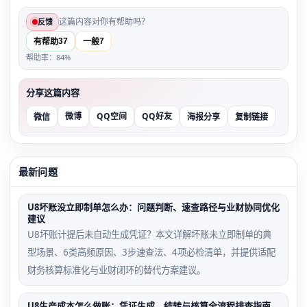
这篇内容对你有帮助吗？
反馈
37
7
有帮助
一般
帮助率：84%
分享这篇内容
微博
QQ空间
QQ好友
微信
海报分享
复制链接
最新问题
U8坏账没立即制单怎么办：问题判断、速查路径与业财协同优化
建议
U8坏账计提后未自动生成凭证？本文详解坏账未立即制单的典
型场景、6类高频原因、3步速查法、4项必检清单，并提供适配
财务核算标准化与业财闭环的替代方案建议。
U8生产成本怎么做账：凭证生成、结转与核算全流程排查指南