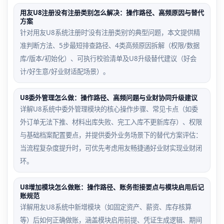
用友U8注册没有注册类别怎么解决：操作路径、高频原因与替代
方案
针对用友U8系统注册时‘没有注册类别’的典型问题，本文提供精
准判断方法、5步最短排查路径、4类高频原因拆解（权限/数据
库/版本/初始化）、可执行校验清单及U8升级替代建议（好会
计/好生意/好业财适配场景）。
U8委外管理怎么做：操作路径、高频问题与业财协同升级建议
详解U8系统中委外管理模块的核心操作步骤、常见卡点（如委
外订单无法下推、材料出库失败、完工入库不更新库存）、权限
与基础档案配置要点，并提供委外业务场景下的替代方案评估：
当流程复杂度提升时，可优先考虑用友畅捷通好业财实现业财闭
环。
U8增加模块怎么做账：操作路径、账务衔接要点与模块启用后记
账规范
详解用友U8系统中新增模块（如固定资产、薪资、库存核算
等）后如何正确做账，涵盖模块启用前提、凭证生成逻辑、期间