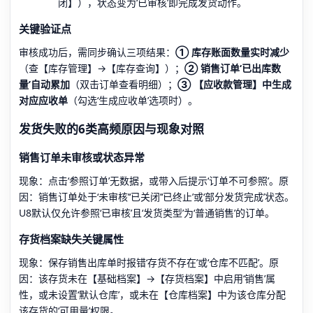
闭】），状态变为‘已审核’即完成发货动作。
关键验证点
审核成功后，需同步确认三项结果：
① 库存账面数量实时减少
（查【库存管理】→【库存查询】）；
② 销售订单‘已出库数
量’自动累加
（双击订单查看明细）；
③ 【应收款管理】中生成
对应应收单
（勾选‘生成应收单’选项时）。
发货失败的6类高频原因与现象对照
销售订单未审核或状态异常
现象：点击‘参照订单’无数据，或带入后提示‘订单不可参照’。原
因：销售订单处于‘未审核’‘已关闭’‘已终止’或‘部分发货完成’状态。
U8默认仅允许参照‘已审核’且‘发货类型’为‘普通销售’的订单。
存货档案缺失关键属性
现象：保存销售出库单时报错‘存货不存在’或‘仓库不匹配’。原
因：该存货未在【基础档案】→【存货档案】中启用‘销售’属
性，或未设置‘默认仓库’，或未在【仓库档案】中为该仓库分配
该存货的‘可用量’权限。