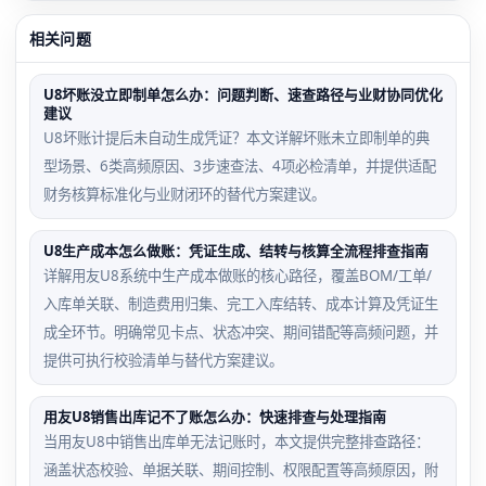
相关问题
U8坏账没立即制单怎么办：问题判断、速查路径与业财协同优化
建议
U8坏账计提后未自动生成凭证？本文详解坏账未立即制单的典
型场景、6类高频原因、3步速查法、4项必检清单，并提供适配
财务核算标准化与业财闭环的替代方案建议。
U8生产成本怎么做账：凭证生成、结转与核算全流程排查指南
详解用友U8系统中生产成本做账的核心路径，覆盖BOM/工单/
入库单关联、制造费用归集、完工入库结转、成本计算及凭证生
成全环节。明确常见卡点、状态冲突、期间错配等高频问题，并
提供可执行校验清单与替代方案建议。
用友U8销售出库记不了账怎么办：快速排查与处理指南
当用友U8中销售出库单无法记账时，本文提供完整排查路径：
涵盖状态校验、单据关联、期间控制、权限配置等高频原因，附