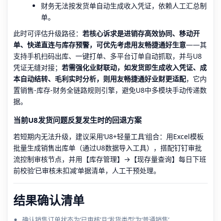
财务无法按发货单自动生成收入凭证，依赖人工汇总制
单。
此时可评估升级路径：
若核心诉求是进销存高效协同、移动开
单、快递直连与库存预警，可优先考虑用友畅捷通好生意
——其
支持手机扫码出库、一键打单、多平台订单自动抓取，并与U8
凭证无缝对接；
若需强化业财联动，如发货即生成收入凭证、成
本自动结转、毛利实时分析，则用友畅捷通好业财更适配
，它内
置销售-库存-财务全链路规则引擎，避免U8中多模块手动传递数
据。
当前U8发货问题反复发生时的回退方案
若短期内无法升级，建议采用‘U8+轻量工具’组合：用Excel模板
批量生成销售出库单（通过U8数据导入工具），搭配钉钉审批
流控制审核节点，并用【库存管理】→【现存量查询】每日下班
前校验‘已审核未扣减’单据清单，人工干预处理。
结果确认清单
确认销售订单状态为‘已审核’且‘发货类型’为‘普通销售’