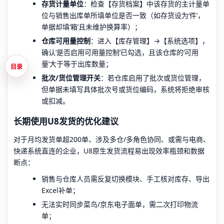
存货计量单位
：检查【存货档案】中该存货的主计量单
位与销售出库单所填单位是否一致（如存货设为‘件’，
单据却填‘箱’且未维护换算率）；
仓库可用量控制
：进入【库存管理】→【系统选项】，
确认‘是否启用可用量控制’已勾选，且该仓库的‘可用
量’大于等于出库数量；
目录
批次/货位管理开关
：若仓库启用了批次或货位管理，
但单据未填写具体批次号或货位编码，系统将拒绝审核
或扣减。
长期使用U8发货的优化建议
对于月均发货单超200单、涉及多仓/多角色协同、或需与电商、
快递系统直连的企业，U8原生发货流程易出现效率瓶颈和数据
断点：
销售与仓库人员需反复切换模块、手工核对库存、导出
Excel补单；
无法实时同步菜鸟/京东电子面单，需二次打印物流
单；