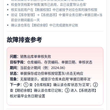
检查存货档案中‘销售’属性已启用，且已设置‘默认仓库’
核实当前用户在【数据权限】中已被授予对应仓库的操作权限
验证【库存管理】→【系统选项】中‘最早业务日期’≤单据日期≤当
前会计期间最后一天
确认该仓库在【期初余额】中已完成建账并记账
故障排查参考
问题：
销售出库单审核失败
目标字段：
仓库编码、存货编码、单据日期、审核状态
期间：
当前会计期间（例：2024.06）
状态：
单据保存成功但审核按钮置灰/点击无响应
现象：
无报错提示，或提示‘仓库未启用’‘单据日期非法’
下一步：
① 查【仓库档案】确认该仓库‘状态’为‘正常’；②
查【期初余额】确认该仓库已记账；③ 进入【系统选项】
核对‘最早业务日期’设置