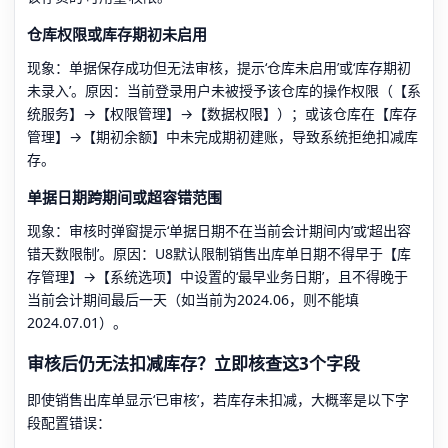
仓库权限或库存期初未启用
现象：单据保存成功但无法审核，提示‘仓库未启用’或‘库存期初
未录入’。原因：当前登录用户未被授予该仓库的操作权限（【系
统服务】→【权限管理】→【数据权限】）；或该仓库在【库存
管理】→【期初余额】中未完成期初建账，导致系统拒绝扣减库
存。
单据日期跨期间或超容错范围
现象：审核时弹窗提示‘单据日期不在当前会计期间内’或‘超出容
错天数限制’。原因：U8默认限制销售出库单日期不得早于【库
存管理】→【系统选项】中设置的‘最早业务日期’，且不得晚于
当前会计期间最后一天（如当前为2024.06，则不能填
2024.07.01）。
审核后仍无法扣减库存？立即核查这3个字段
即使销售出库单显示‘已审核’，若库存未扣减，大概率是以下字
段配置错误：