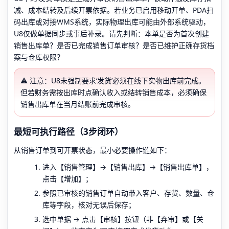
减、成本结转及后续开票依据。若业务已启用移动开单、PDA扫
码出库或对接WMS系统，实际物理出库可能由外部系统驱动，
U8仅做单据同步或事后补录。请先判断：本单是否为首次创建
销售出库单？是否已完成销售订单审核？是否已维护正确存货档
案与仓库权限？
⚠️ 注意：U8未强制要求‘发货’必须在线下实物出库前完成。
但若财务需按出库时点确认收入或结转销售成本，必须确保
销售出库单在当月结账前完成审核。
最短可执行路径（3步闭环）
从销售订单到可开票状态，最小必要操作链如下：
进入【销售管理】→【销售出库】→【销售出库单】，
点击【增加】；
参照已审核的销售订单自动带入客户、存货、数量、仓
库等字段，核对无误后保存；
选中单据 → 点击【审核】按钮（非【弃审】或【关