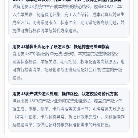
详解用友U8系统中生产成本做账的核心路径，覆盖BOM/工单/
入库单关联、制造费用归集、完工入库结转、成本计算及凭证生
成全环节。明确常见卡点、状态冲突、期间错配等高频问题，并
提供可执行校验清单与替代方案建议。
用友U8销售出库记不了账怎么办：快速排查与处理指南
当用友U8中销售出库单无法记账时，本文提供完整排查路径：
涵盖状态校验、单据关联、期间控制、权限配置等高频原因，附
可执行检查清单、场景化诊断图谱及适配好会计/好生意的升级
建议。
用友U8资产减少怎么处理：操作路径、状态校验与替代方案
详解用友U8中资产减少业务的完整处理流程，覆盖资产减少单
据生成、审核、制单、卡片清理等关键环节；明确常见失败原因
（如期间锁定、卡片状态异常、折旧计提未完成）、高频误操作
及校验清单；提供适配财务核算标准化需求的升级建议。