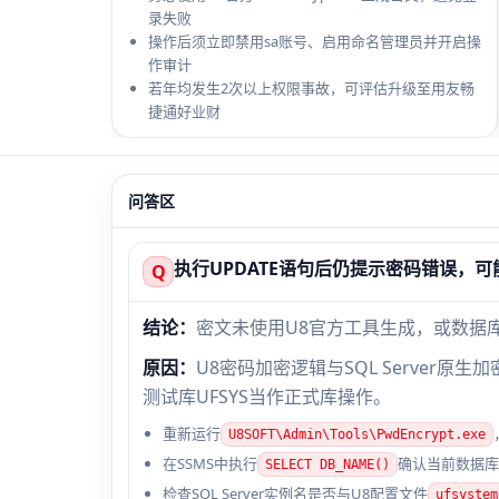
录失败
操作后须立即禁用sa账号、启用命名管理员并开启操
作审计
若年均发生2次以上权限事故，可评估升级至用友畅
捷通好业财
问答区
执行UPDATE语句后仍提示密码错误，
Q
结论：
密文未使用U8官方工具生成，或数据
原因：
U8密码加密逻辑与SQL Server原
测试库UFSYS当作正式库操作。
重新运行
U8SOFT\Admin\Tools\PwdEncrypt.exe
在SSMS中执行
确认当前数据库
SELECT DB_NAME()
检查SQL Server实例名是否与U8配置文件
ufsystem