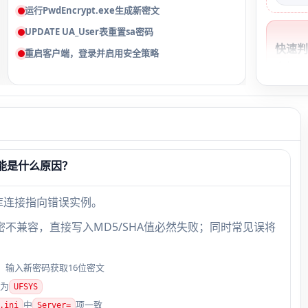
运行PwdEncrypt.exe生成新密文
UPDATE UA_User表重置sa密码
快速
重启客户端，登录并启用安全策略
套打
管密
无法
需重置
可能是什么原因？
库连接指向错误实例。
生加密不兼容，直接写入MD5/SHA值必然失败；同时常见误将
，输入新密码获取16位密文
为
UFSYS
中
项一致
.ini
Server=