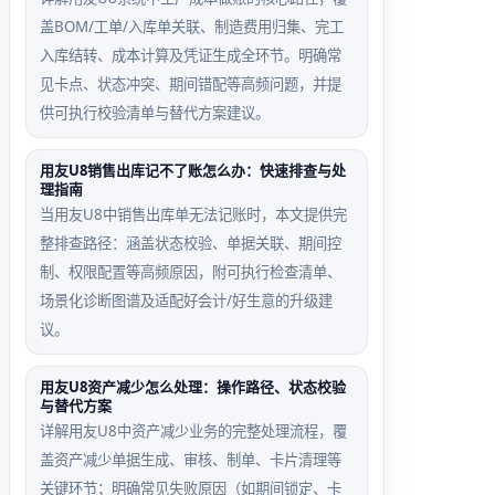
账号场景
场景
盖BOM/工单/入库单关联、制造费用归集、完工
Excel用
启用U8
入库结转、成本计算及凭证生成全环节。明确常
户模板中
高级安全
见卡点、状态冲突、期间错配等高频问题，并提
cCode列
插件后，
供可执行校验清单与替代方案建议。
误填
sa密码
sa，触
超90天
用友U8销售出库记不了账怎么办：快速排查与处
理指南
发密码自
未更新自
当用友U8中销售出库单无法记账时，本文提供完
动重置
动锁定
整排查路径：涵盖状态校验、单据关联、期间控
制、权限配置等高频原因，附可执行检查清单、
场景化诊断图谱及适配好会计/好生意的升级建
议。
用友U8资产减少怎么处理：操作路径、状态校验
与替代方案
详解用友U8中资产减少业务的完整处理流程，覆
盖资产减少单据生成、审核、制单、卡片清理等
关键环节；明确常见失败原因（如期间锁定、卡