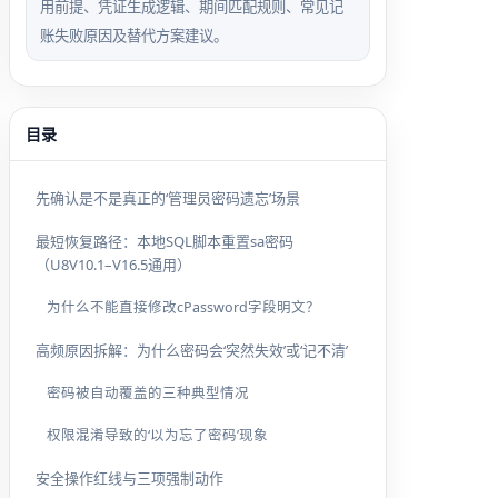
用前提、凭证生成逻辑、期间匹配规则、常见记
账失败原因及替代方案建议。
目录
先确认是不是真正的‘管理员密码遗忘’场景
最短恢复路径：本地SQL脚本重置sa密码
（U8V10.1–V16.5通用）
为什么不能直接修改cPassword字段明文？
高频原因拆解：为什么密码会‘突然失效’或‘记不清’
密码被自动覆盖的三种典型情况
权限混淆导致的‘以为忘了密码’现象
安全操作红线与三项强制动作