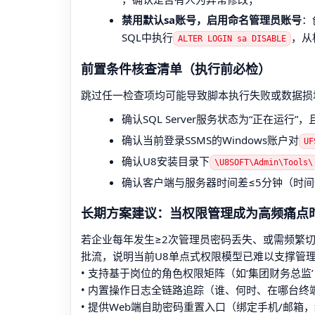
禁用默认sa账号，启用命名管理员账号
：
SQL中执行
，从
ALTER LOGIN sa DISABLE
前置条件核查清单（执行前必检）
跳过任一检查项均可能导致脚本执行失败或数据损
确认SQL Server服务状态为“正在运行”
确认当前登录SSMS的Windows账户对
UF
确认U8安装目录下
\U8SOFT\Admin\Tools\
确认客户端与服务器时间差≤5分钟（时间
长期方案建议：当权限管理成为高频痛点
若企业每年发生≥2次管理员密码丢失、或需频繁
批流，说明当前U8单点式权限模型已难以支撑管
• 支持基于岗位的角色权限矩阵（如‘集团财务总监
• 内置操作日志全链路追踪（谁、何时、在哪台
• 提供Web端自助密码重置入口（绑定手机/邮箱