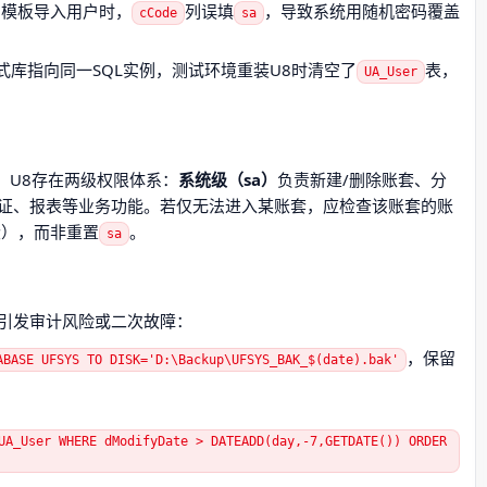
el模板导入用户时，
列误填
，导致系统用随机密码覆盖
cCode
sa
式库指向同一SQL实例，测试环境重装U8时清空了
表，
UA_User
’。U8存在两级权限体系：
系统级（sa）
负责新建/删除账套、分
证、报表等业务功能。若仅无法进入某账套，应检查该账套的账
段），而非重置
。
sa
引发审计风险或二次故障：
，保留
ABASE UFSYS TO DISK='D:\Backup\UFSYS_BAK_$(date).bak'
UA_User WHERE dModifyDate > DATEADD(day,-7,GETDATE()) ORDER