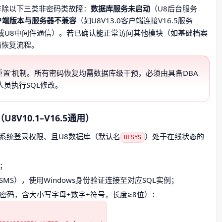
排除以下三类非密码类故障：
数据库服务未启动
（U8后台服务
户端版本与服务器不兼容
（如U8V13.0客户端连接V16.5服务
口或U8中间件通信）。若已确认能正常访问其他模块（如基础档案
码恢复流程。
重置’机制。所有密码恢复均需数据库级干预，必须由具备DBA
人员执行SQL修改。
V10.1–V16.5通用）
操作系统登录权限、且U8数据库（默认名
）处于在线状态的
UFSYS
器；
udio（SSMS），使用Windows身份验证连接至对应SQL实例；
密码，含大小写字母+数字+符号，长度≥8位）：