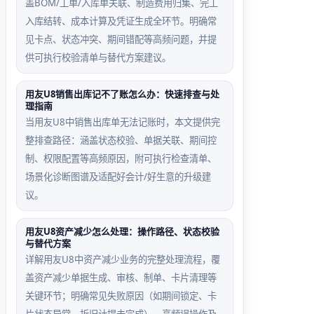
盖BOM/工单/入库单关联、制造费用归集、完工
入库结转、成本计算及凭证生成全环节。明确常
见卡点、状态冲突、期间错配等高频问题，并提
供可执行校验清单与替代方案建议。
用友U8销售出库记不了账怎么办：快速排查与处
理指南
当用友U8中销售出库单无法记账时，本文提供完
整排查路径：涵盖状态校验、单据关联、期间控
制、权限配置等高频原因，附可执行检查清单、
场景化诊断图谱及适配好会计/好生意的升级建
议。
用友U8资产减少怎么处理：操作路径、状态校验
与替代方案
详解用友U8中资产减少业务的完整处理流程，覆
盖资产减少单据生成、审核、制单、卡片清理等
关键环节；明确常见失败原因（如期间锁定、卡