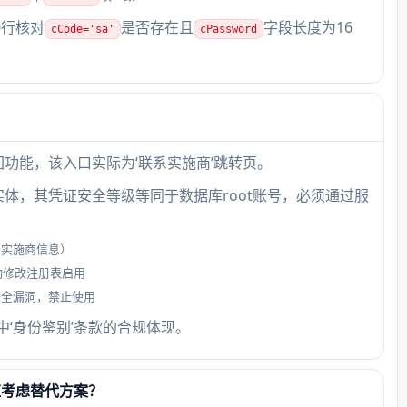
0行核对
是否存在且
字段长度为16
cCode='sa'
cPassword
功能，该入口实际为‘联系实施商’跳转页。
体，其凭证安全等级等同于数据库root账号，必须通过服
为实施商信息）
动修改注册表启用
安全漏洞，禁止使用
中‘身份鉴别’条款的合规体现。
应考虑替代方案？