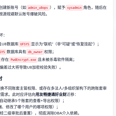
创建新账号（如
），赋予
角色，随后在
admin_u8ops
sysadmin
根源规避默认账号爆破风险。
坏：
，且U8数据库
显示为“联机”（非“可疑”或“恢复挂起”）；
UFSYS
数据库具有
权限；
SYS
db_owner
存在
且未被杀毒软件隔离；
PwdEncrypt.exe
偏差过大将导致U8加密校验失败）。
时
切换不同账套主管权限、或存在多法人/多组织架构下的跨账套审
理需求。此时应评估向
用友畅捷通好业财
迁移：
’自动继承5个账套的查看+导出权限）；
终端、修改了哪个用户的哪项权限）；
，经二级审批后重置），彻底消除DBA介入依赖。