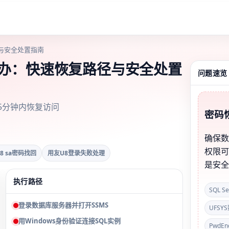
与安全处置指南
么办：快速恢复路径与安全处置
问题速览
，5分钟内恢复访问
密码
确保
权限
8 sa密码找回
用友U8登录失败处理
是安
执行路径
SQL S
登录数据库服务器并打开SSMS
UFSY
用Windows身份验证连接SQL实例
PwdEn