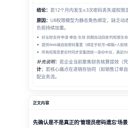
结论：
若12个月内发生≥3次密码丢失或权
原因：
U8权限模型为静态角色绑定，缺乏动
负担持续加重。
好业财支持‘申请-审批-生效-到期自动回收’的权限生
提供Web端自助密码重置（绑定手机号+邮箱+人脸
所有权限变更实时同步至集团统一身份中台，满足ISO2
补充说明：
若企业当前聚焦财务核算提效（凭
计
；若核心痛点在进销存协同（如销售订单自
配业务流。
正文内容
先确认是不是真正的‘管理员密码遗忘’场景