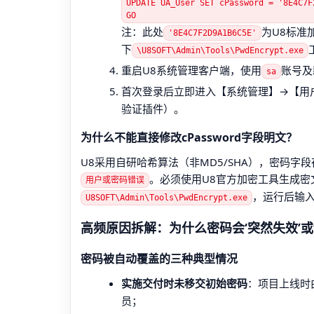
UPDATE UA_User SET cPassword = '8E4C7F
GO
注：此处
为U8标准
'8E4C7F2D9A1B6C5E'
下
\U8SOFT\Admin\Tools\PwdEncrypt.exe
重启U8系统管理客户端，使用
账号及
sa
首次登录后立即进入【系统管理】→【用
验证插件）。
为什么不能直接修改cPassword字段明文？
U8采用自研哈希算法（非MD5/SHA），密码
。必须使用U8官方加密工具生成
用户或密码错误
，运行后输入
U8SOFT\Admin\Tools\PwdEncrypt.exe
高频原因拆解：为什么密码会‘突然失效’或‘
密码被自动覆盖的三种典型情况
实施交付时未移交初始密码
：项目上线时
员；