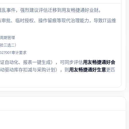
限混乱事件，强烈建议评估迁移到用友畅捷通好业财。
态审批、临时授权、操作留痕等现代治理能力，导致IT运维
命周期管理
核验三选二）
7001审计要求
证自动化、报表一键生成），可同步评估
用友畅捷通好会
动驱动库存扣减与采购计划），则
用友畅捷通好生意
更匹