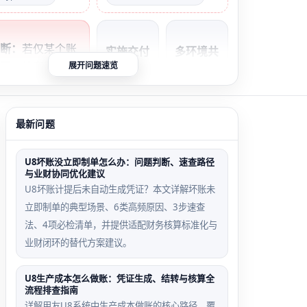
判断：
若仅某个账
实施交付
多环境共
不开，检查账套主
展开问题速览
未移交密
库误操作
码；若所有账套都
码场景
场景
进入系统管理，才
上线文档
测试库重
sa密码。
最新问题
缺失初始
装清空
密码记
UA_Use
U8坏账没立即制单怎么办：问题判断、速查路径
录，IT接
r表，波
与业财协同优化建议
手后无从
及正式库
U8坏账计提后未自动生成凭证？本文详解坏账未
查证
sa账号
立即制单的典型场景、6类高频原因、3步速查
法、4项必检清单，并提供适配财务核算标准化与
业财闭环的替代方案建议。
批量导入
密码策略
U8生产成本怎么做账：凭证生成、结转与核算全
流程排查指南
覆盖sa
强制过期
详解用友U8系统中生产成本做账的核心路径，覆