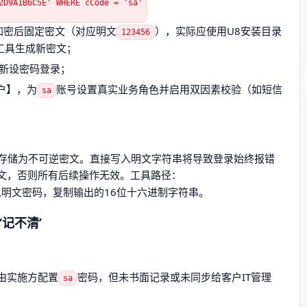
2D9A1B6C5E' WHERE cCode = 'sa'
加密后固定密文（对应明文
），实际应使用U8安装目录
123456
工具生成新密文；
新设密码登录；
户】，为
账号设置真实业务角色并启用双因素校验（如短信
sa
字段存储为不可逆密文。直接写入明文字符串将导致登录始终报错
密文，否则所有后续操作无效。工具路径：
明文密码，复制输出的16位十六进制字符串。
记不清’
由实施方配置
密码，但未书面记录或未同步给客户IT管理
sa