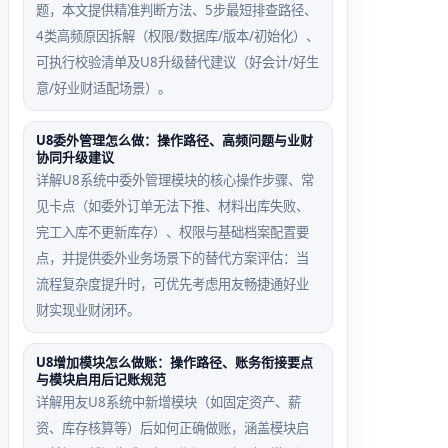
题，本文提供精准判断方法、5步最短排查路径、
4类高频原因拆解（权限/数据库/版本/初始化）、
可执行校验清单及U8升级替代建议（好会计/好生
意/好业财适配场景）。
U8委外管理怎么做：操作路径、高频问题与业财
协同升级建议
详解U8系统中委外管理模块的核心操作步骤、常
见卡点（如委外订单无法下推、材料出库失败、
完工入库不更新库存）、权限与基础档案配置要
点，并提供委外业务场景下的替代方案评估：当
流程复杂度提升时，可优先考虑用友畅捷通好业
财实现业财闭环。
U8增加模块怎么做账：操作路径、账务衔接要点
与模块启用后记账规范
详解用友U8系统中新增模块（如固定资产、薪
资、库存核算等）后如何正确做账，涵盖模块启