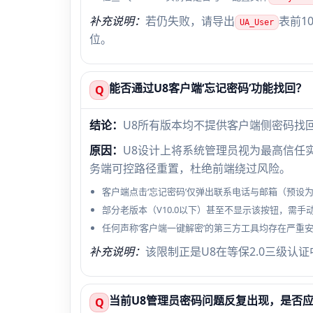
补充说明：
若仍失败，请导出
表前1
UA_User
位。
能否通过U8客户端‘忘记密码’功能找回？
Q
结论：
U8所有版本均不提供客户端侧密码找回
原因：
U8设计上将系统管理员视为最高信任实
务端可控路径重置，杜绝前端绕过风险。
客户端点击‘忘记密码’仅弹出联系电话与邮箱（预设
部分老版本（V10.0以下）甚至不显示该按钮，需手
任何声称‘客户端一键解密’的第三方工具均存在严重
补充说明：
该限制正是U8在等保2.0三级认证
当前U8管理员密码问题反复出现，是否
Q