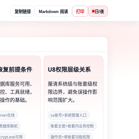
复制链接
Markdown 阅读
打印
日/夜
恢复前提条件
U8权限层级关系
数据库服务可用、
厘清系统级与账套级权
可控、工具就绪，
限边界，避免误操作影
全操作的基础。
响范围扩大。
erver在线
sa账号=系统管理入口
S数据库联机
账套主管=账套内业务控制
crypt.exe可用
操作员=单账套功能权限