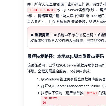
并非所有‘无法登录’都属于密码遗忘问题。请优先
或SQL Server实例离线）、
客
UFIDA.U8.SERVICE
端）、
网络策略拦截
（防火墙/代理阻断1433端
录入界面），且仅‘系统管理’登录失败，则进入密
⚠️ 重要提醒：
U8系统中不存在‘忘记密码→邮箱
权限或经IT负责人授权的人员操作，严禁非授权
最短恢复路径：本地SQL脚本重置sa密码（U8
该路径适用于已获取SQL Server数据库服务器
环境。全程无需重启服务，5分钟内完成。
以Windows管理员身份登录数据库服务
打开SQL Server Management St
执行以下语句（请严格替换
为强
[新密码]
USE UFSYS
GO