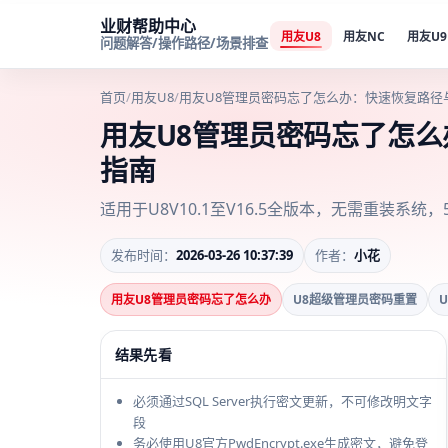
业财帮助中心
用友U8
用友NC
用友U9
问题解答/操作路径/场景排查
首页
/
用友U8
/
用友U8管理员密码忘了怎么办：快速恢复路径
用友U8管理员密码忘了怎
指南
适用于U8V10.1至V16.5全版本，无需重装系统
发布时间：
2026-03-26 10:37:39
作者：
小花
用友U8管理员密码忘了怎么办
U8超级管理员密码重置
U
结果先看
必须通过SQL Server执行密文更新，不可修改明文字
段
务必使用U8官方PwdEncrypt.exe生成密文，避免登