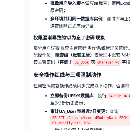
批量用户导入脚本误写sa账号
：使用Exc
原密码；
多环境共用同一数据库实例
：测试库与正
连带删除正式库sa记录。
权限混淆导致的‘以为忘了密码’现象
部分用户误将‘账套主管密码’当作‘系统管理员密码
配操作员；
账套级（账套主管）
仅管理本账套内凭
套主管密码（存储于
表
字
GL_Book
cManagerPwd
安全操作红线与三项强制动作
任何密码恢复操作必须同步完成以下动作，否则将
立即备份UFSYS数据库
：执行
BACKUP DAT
至少3份历史备份；
审计UA_User表最近7日变更
：查询
SELECT cCode, cName, dModifyDate FROM 
BY dModifyDate DESC
，确认是否有人为异常修改；