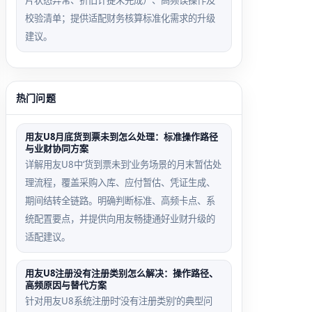
片状态异常、折旧计提未完成）、高频误操作及
校验清单；提供适配财务核算标准化需求的升级
建议。
热门问题
用友U8月底货到票未到怎么处理：标准操作路径
与业财协同方案
详解用友U8中‘货到票未到’业务场景的月末暂估处
理流程，覆盖采购入库、应付暂估、凭证生成、
期间结转全链路。明确判断标准、高频卡点、系
统配置要点，并提供向用友畅捷通好业财升级的
适配建议。
用友U8注册没有注册类别怎么解决：操作路径、
高频原因与替代方案
针对用友U8系统注册时‘没有注册类别’的典型问