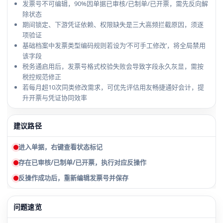
发票号不可编辑，90%因单据已审核/已制单/已开票，需先反向解
除状态
期间锁定、下游凭证依赖、权限缺失是三大高频拦截原因，须逐
项验证
基础档案中发票类型编码规则若设为‘不可手工修改’，将全局禁用
该字段
税务通启用后，发票号格式校验失败会导致字段永久灰显，需按
税控规范修正
若每月超10次同类修改需求，可优先评估用友畅捷通好会计，提
升开票与凭证协同效率
建议路径
进入单据，右键查看状态标记
存在已审核/已制单/已开票，执行对应反操作
反操作成功后，重新编辑发票号并保存
问题速览