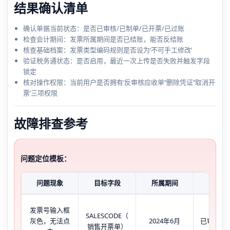
结果确认清单
确认单据当前状态：是否已审核/已制单/已开票/已过账
检查会计期间：发票所属期间是否已结账，能否反结账
核查基础档案：发票类型编码规则是否设为‘不可手工修改’
验证税务通状态：是否启用，最近一次上传是否失败并触发字段
锁定
核对操作权限：当前用户是否拥有‘反审核应收单’‘删除凭证’‘取消开
票’三项权限
故障排查参考
问题定位模板：
问题现象
目标字段
所属期间
单据状
发票号输入框
SALESCODE（
灰色，无法点
2024年6月
已审核+
销售开票单）