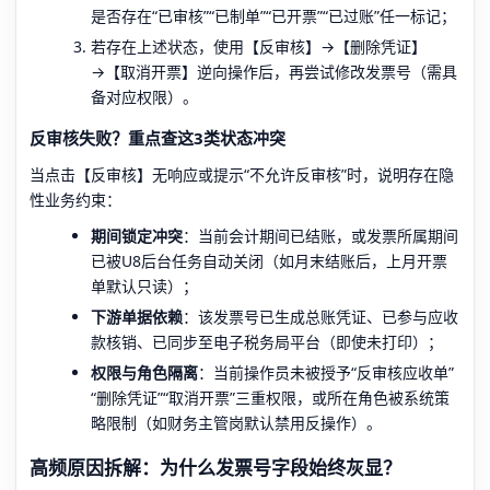
是否存在“已审核”“已制单”“已开票”“已过账”任一标记；
若存在上述状态，使用【反审核】→【删除凭证】
→【取消开票】逆向操作后，再尝试修改发票号（需具
备对应权限）。
反审核失败？重点查这3类状态冲突
当点击【反审核】无响应或提示“不允许反审核”时，说明存在隐
性业务约束：
期间锁定冲突
：当前会计期间已结账，或发票所属期间
已被U8后台任务自动关闭（如月末结账后，上月开票
单默认只读）；
下游单据依赖
：该发票号已生成总账凭证、已参与应收
款核销、已同步至电子税务局平台（即使未打印）；
权限与角色隔离
：当前操作员未被授予“反审核应收单”
“删除凭证”“取消开票”三重权限，或所在角色被系统策
略限制（如财务主管岗默认禁用反操作）。
高频原因拆解：为什么发票号字段始终灰显？