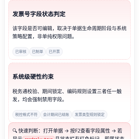
发票号字段状态判定
该字段是否可编辑，取决于单据生命周期阶段与系统
策略配置，非单纯权限问题。
已审核
已制单
已开票
系统级硬性约束
税务通校验、期间锁定、编码规则设置三者任一触
发，均会强制禁用字段。
税控格式不符
会计期间已结账
发票类型规则锁定
🔍 快速判断：打开单据 → 按F2查看字段属性 → 若
显示
且状态栏有红色标记，即属状态