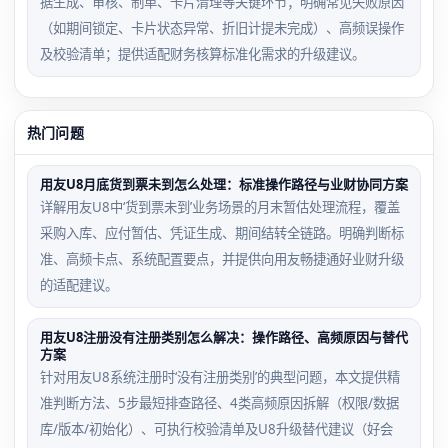
据生成、审核、制单、卡片清理等关键环节；明确常见失败原因
（如期间锁定、卡片状态异常、折旧计提未完成）、高频误操作
及校验清单；提供适配财务核算标准化需求的升级建议。
热门问题
用友U8月底货到票未到怎么处理：标准操作路径与业财协同方案
详解用友U8中‘货到票未到’业务场景的月末暂估处理流程，覆盖
采购入库、应付暂估、凭证生成、期间结转全链路。明确判断标
准、高频卡点、系统配置要点，并提供向用友畅捷通好业财升级
的适配建议。
用友U8注册没有注册类别怎么解决：操作路径、高频原因与替代
方案
针对用友U8系统注册时‘没有注册类别’的典型问题，本文提供精
准判断方法、5步最短排查路径、4类高频原因拆解（权限/数据
库/版本/初始化）、可执行校验清单及U8升级替代建议（好会