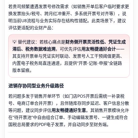
若贵司频繁遭遇发票号修改需求（如销售开单后客户临时要求更
换发票抬头/税号、跨月红冲重开、多系统开票号对齐等），说
明当前U8流程与业务实际存在结构性错配。此类场景下，建议
评估更适配的业财产品：
💡 替代建议：若核心痛点是
财务侧开票灵活性低、凭证生成
滞后、税务数据难追溯
，可优先评估
用友畅捷通好会计
——
其支持开票单与凭证实时联动、发票号人工干预阈值更高、
内置电子税务局直连通道，且提供“开票-记账-申报”全链路
版本留痕。
进销存协同型业务升级路径
若问题多发于销售开单环节（如门店POS开票后需统一补录税
号、电商订单合并开票），且伴随库存同步延迟、客户信息分散
等问题，建议同步评估
用友畅捷通好生意
。其销售开票模块允许
在“待开票池”中自由组合订单、手动编辑发票号、一键生成符合
国税总局要求的PDF电子发票，并自动同步至财务端。