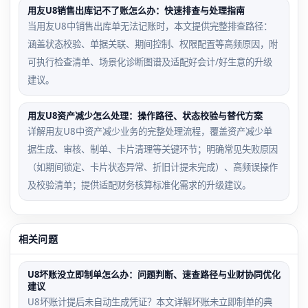
用友U8销售出库记不了账怎么办：快速排查与处理指南
当用友U8中销售出库单无法记账时，本文提供完整排查路径：
涵盖状态校验、单据关联、期间控制、权限配置等高频原因，附
可执行检查清单、场景化诊断图谱及适配好会计/好生意的升级
建议。
用友U8资产减少怎么处理：操作路径、状态校验与替代方案
详解用友U8中资产减少业务的完整处理流程，覆盖资产减少单
据生成、审核、制单、卡片清理等关键环节；明确常见失败原因
（如期间锁定、卡片状态异常、折旧计提未完成）、高频误操作
及校验清单；提供适配财务核算标准化需求的升级建议。
相关问题
U8坏账没立即制单怎么办：问题判断、速查路径与业财协同优化
建议
U8坏账计提后未自动生成凭证？本文详解坏账未立即制单的典