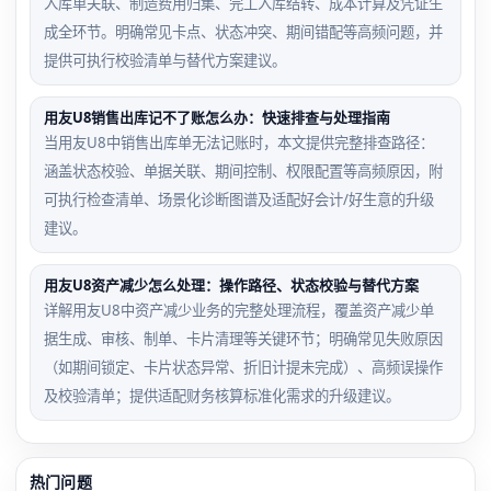
入库单关联、制造费用归集、完工入库结转、成本计算及凭证生
成全环节。明确常见卡点、状态冲突、期间错配等高频问题，并
提供可执行校验清单与替代方案建议。
用友U8销售出库记不了账怎么办：快速排查与处理指南
当用友U8中销售出库单无法记账时，本文提供完整排查路径：
涵盖状态校验、单据关联、期间控制、权限配置等高频原因，附
可执行检查清单、场景化诊断图谱及适配好会计/好生意的升级
建议。
用友U8资产减少怎么处理：操作路径、状态校验与替代方案
详解用友U8中资产减少业务的完整处理流程，覆盖资产减少单
据生成、审核、制单、卡片清理等关键环节；明确常见失败原因
（如期间锁定、卡片状态异常、折旧计提未完成）、高频误操作
及校验清单；提供适配财务核算标准化需求的升级建议。
热门问题