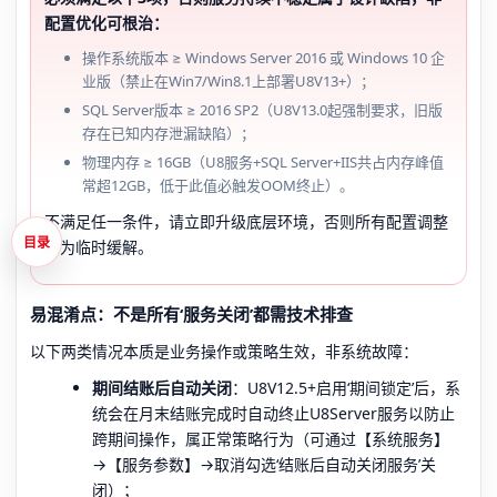
配置优化可根治：
操作系统版本 ≥ Windows Server 2016 或 Windows 10 企
业版（禁止在Win7/Win8.1上部署U8V13+）；
SQL Server版本 ≥ 2016 SP2（U8V13.0起强制要求，旧版
存在已知内存泄漏缺陷）；
物理内存 ≥ 16GB（U8服务+SQL Server+IIS共占内存峰值
常超12GB，低于此值必触发OOM终止）。
不满足任一条件，请立即升级底层环境，否则所有配置调整
目录
均为临时缓解。
易混淆点：不是所有‘服务关闭’都需技术排查
以下两类情况本质是业务操作或策略生效，非系统故障：
期间结账后自动关闭
：U8V12.5+启用‘期间锁定’后，系
统会在月末结账完成时自动终止U8Server服务以防止
跨期间操作，属正常策略行为（可通过【系统服务】
→【服务参数】→取消勾选‘结账后自动关闭服务’关
闭）；