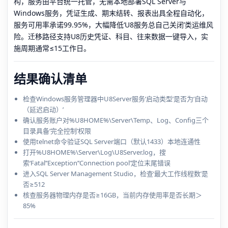
构，服务由平台统一托管，无需本地部署SQL Server与
Windows服务，凭证生成、期末结转、报表出具全程自动化，
服务可用率承诺99.95%，大幅降低‘U8服务总自己关闭’类运维风
险。迁移路径支持U8历史凭证、科目、往来数据一键导入，实
施周期通常≤15工作日。
结果确认清单
检查Windows服务管理器中U8Server服务‘启动类型’是否为‘自动
（延迟启动）’
确认服务账户对%U8HOME%\Server\Temp、Log、Config三个
目录具备‘完全控制’权限
使用telnet命令验证SQL Server端口（默认1433）本地连通性
打开%U8HOME%\Server\Log\U8Server.log，搜
索‘Fatal’‘Exception’‘Connection pool’定位末尾错误
进入SQL Server Management Studio，检查‘最大工作线程数’是
否≥512
核查服务器物理内存是否≥16GB，当前内存使用率是否长期＞
85%