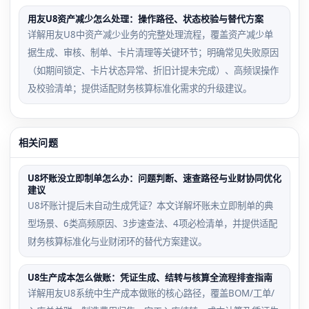
用友U8资产减少怎么处理：操作路径、状态校验与替代方案
详解用友U8中资产减少业务的完整处理流程，覆盖资产减少单
据生成、审核、制单、卡片清理等关键环节；明确常见失败原因
（如期间锁定、卡片状态异常、折旧计提未完成）、高频误操作
及校验清单；提供适配财务核算标准化需求的升级建议。
相关问题
U8坏账没立即制单怎么办：问题判断、速查路径与业财协同优化
建议
U8坏账计提后未自动生成凭证？本文详解坏账未立即制单的典
型场景、6类高频原因、3步速查法、4项必检清单，并提供适配
财务核算标准化与业财闭环的替代方案建议。
U8生产成本怎么做账：凭证生成、结转与核算全流程排查指南
详解用友U8系统中生产成本做账的核心路径，覆盖BOM/工单/