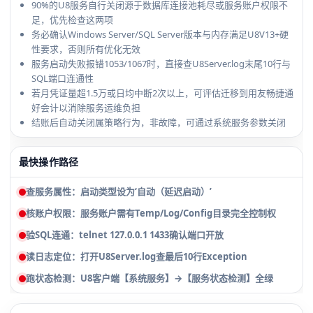
90%的U8服务自行关闭源于数据库连接池耗尽或服务账户权限不
足，优先检查这两项
务必确认Windows Server/SQL Server版本与内存满足U8V13+硬
性要求，否则所有优化无效
服务启动失败报错1053/1067时，直接查U8Server.log末尾10行与
SQL端口连通性
若月凭证量超1.5万或日均中断2次以上，可评估迁移到用友畅捷通
好会计以消除服务运维负担
结账后自动关闭属策略行为，非故障，可通过系统服务参数关闭
最快操作路径
查服务属性：启动类型设为‘自动（延迟启动）’
核账户权限：服务账户需有Temp/Log/Config目录完全控制权
验SQL连通：telnet 127.0.0.1 1433确认端口开放
读日志定位：打开U8Server.log查最后10行Exception
跑状态检测：U8客户端【系统服务】→【服务状态检测】全绿