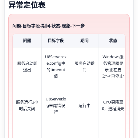
异常定位表
问题-目标字段-期间-状态-现象-下一步
问题
目标字段
期间
状态
U8Server.ex
Windows服
服务启动即
e.config中
服务启动瞬
务管理器显
事
退出
的timeout
间
示‘正在启
错
值
动’→‘已停止’
U8Server.lo
服务运行2小
CPU突降至
含‘C
g末尾错误
运行中
时后关闭
0，进程消失
on
行
U8S