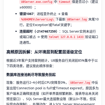
中
值是否过小（建议
U8Server.exe.config
timeout
≥60000）；
错误1067
：进程意外终止 → 查看
下最新
末尾10
%U8HOME%\Server\Log\
U8Server.log
行，定位‘Exception’或‘Fatal’关键字；
连接超时（-2147467259）
：SQL Server实例未运行
或端口被占 → 使用
验证端口
telnet 127.0.0.1 1433
连通性。
高频原因拆解：从环境层到配置层逐级定位
根据近3年客户支持案例统计，U8服务自行关闭前85%集中于以
下四类场景，建议按此顺序排查：
数据库连接池耗尽导致服务挂起
现象：服务运行2–4小时后CPU突降至0%，
中反
U8Server.log
复出现‘Connection pool is full’或‘Timeout expired’。原因多为
客户端未正确释放连接（如开单界面频繁刷新、报表导出未关闭
预览窗口）、SQL Server最大连接数设限（默认0=不限，但实
际受内存限制）。处理动作：进入SQL Server Management