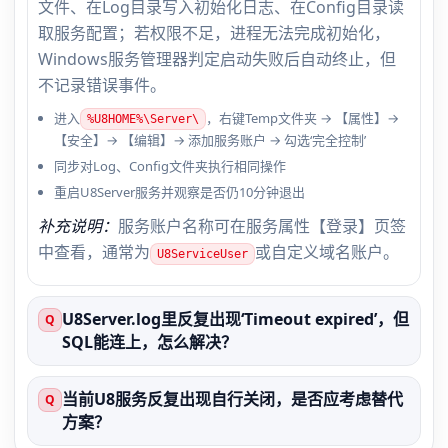
文件、在Log目录写入初始化日志、在Config目录读
取服务配置；若权限不足，进程无法完成初始化，
Windows服务管理器判定启动失败后自动终止，但
不记录错误事件。
进入
，右键Temp文件夹 → 【属性】→
%U8HOME%\Server\
【安全】→ 【编辑】→ 添加服务账户 → 勾选‘完全控制’
同步对Log、Config文件夹执行相同操作
重启U8Server服务并观察是否仍10分钟退出
补充说明：
服务账户名称可在服务属性【登录】页签
中查看，通常为
或自定义域名账户。
U8ServiceUser
U8Server.log里反复出现‘Timeout expired’，但
Q
SQL能连上，怎么解决？
当前U8服务反复出现自行关闭，是否应考虑替代
Q
方案？