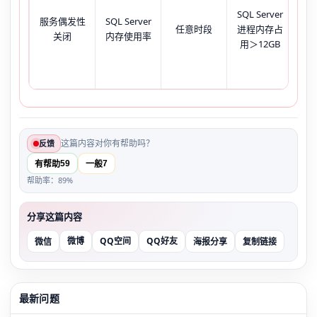
SQL Server
g
服务偶发性
SQL Server
任意时段
进程内存占
但
关闭
内存使用率
用＞12GB
报‘
m
这篇内容对你有帮助吗？
反馈
59
7
有帮助
一般
帮助率：89%
分享这篇内容
微博
QQ空间
QQ好友
微信
海报分享
复制链接
最新问题