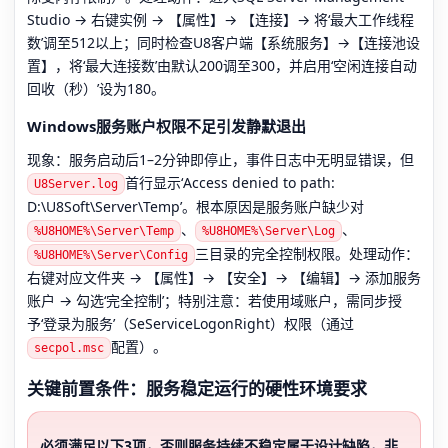
Studio → 右键实例 → 【属性】→ 【连接】→ 将‘最大工作线程
数’调至512以上；同时检查U8客户端【系统服务】→【连接池设
置】，将‘最大连接数’由默认200调至300，并启用‘空闲连接自动
回收（秒）’设为180。
Windows服务账户权限不足引发静默退出
现象：服务启动后1–2分钟即停止，事件日志中无明显错误，但
首行显示‘Access denied to path:
U8Server.log
D:\U8Soft\Server\Temp’。根本原因是服务账户缺少对
、
、
%U8HOME%\Server\Temp
%U8HOME%\Server\Log
三目录的完全控制权限。处理动作：
%U8HOME%\Server\Config
右键对应文件夹 → 【属性】→ 【安全】→ 【编辑】→ 添加服务
账户 → 勾选‘完全控制’；特别注意：若使用域账户，需同步授
予‘登录为服务’（SeServiceLogonRight）权限（通过
配置）。
secpol.msc
关键前置条件：服务稳定运行的硬性环境要求
必须满足以下3项，否则服务持续不稳定属于设计缺陷，非