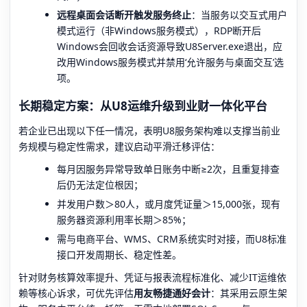
远程桌面会话断开触发服务终止
：当服务以交互式用户
模式运行（非Windows服务模式），RDP断开后
Windows会回收会话资源导致U8Server.exe退出，应
改用Windows服务模式并禁用‘允许服务与桌面交互’选
项。
长期稳定方案：从U8运维升级到业财一体化平台
若企业已出现以下任一情况，表明U8服务架构难以支撑当前业
务规模与稳定性需求，建议启动平滑迁移评估：
每月因服务异常导致单日账务中断≥2次，且重复排查
后仍无法定位根因；
并发用户数＞80人，或月度凭证量＞15,000张，现有
服务器资源利用率长期＞85%；
需与电商平台、WMS、CRM系统实时对接，而U8标准
接口开发周期长、稳定性差。
针对财务核算效率提升、凭证与报表流程标准化、减少IT运维依
赖等核心诉求，可优先评估
用友畅捷通好会计
：其采用云原生架