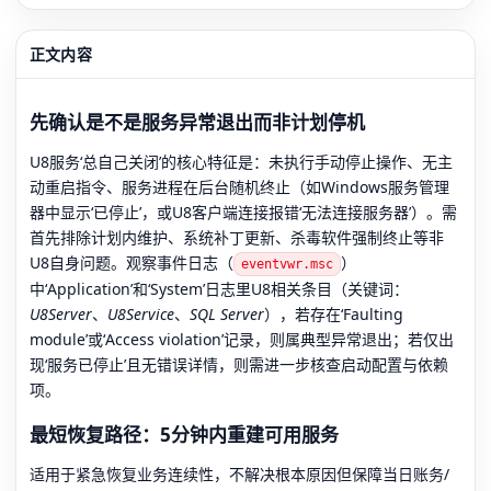
正文内容
先确认是不是服务异常退出而非计划停机
U8服务‘总自己关闭’的核心特征是：未执行手动停止操作、无主
动重启指令、服务进程在后台随机终止（如Windows服务管理
器中显示‘已停止’，或U8客户端连接报错‘无法连接服务器’）。需
首先排除计划内维护、系统补丁更新、杀毒软件强制终止等非
U8自身问题。观察事件日志（
）
eventvwr.msc
中‘Application’和‘System’日志里U8相关条目（关键词：
U8Server
、
U8Service
、
SQL Server
），若存在‘Faulting
module’或‘Access violation’记录，则属典型异常退出；若仅出
现‘服务已停止’且无错误详情，则需进一步核查启动配置与依赖
项。
最短恢复路径：5分钟内重建可用服务
适用于紧急恢复业务连续性，不解决根本原因但保障当日账务/