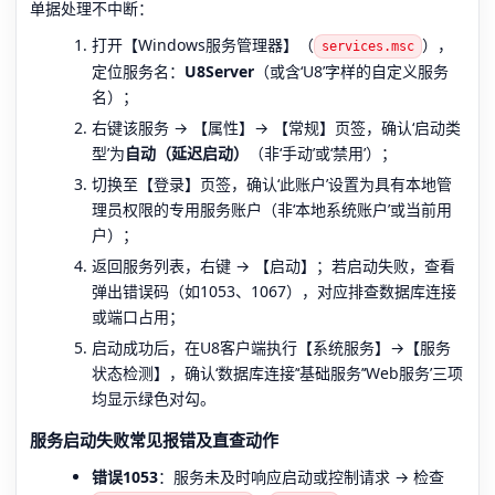
单据处理不中断：
打开【Windows服务管理器】（
），
services.msc
定位服务名：
U8Server
（或含‘U8’字样的自定义服务
名）；
右键该服务 → 【属性】→ 【常规】页签，确认‘启动类
型’为
自动（延迟启动）
（非‘手动’或‘禁用’）；
切换至【登录】页签，确认‘此账户’设置为具有本地管
理员权限的专用服务账户（非‘本地系统账户’或当前用
户）；
返回服务列表，右键 → 【启动】；若启动失败，查看
弹出错误码（如1053、1067），对应排查数据库连接
或端口占用；
启动成功后，在U8客户端执行【系统服务】→【服务
状态检测】，确认‘数据库连接’‘基础服务’‘Web服务’三项
均显示绿色对勾。
服务启动失败常见报错及直查动作
错误1053
：服务未及时响应启动或控制请求 → 检查