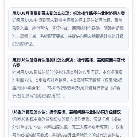
用友U8月底货到票未到怎么处理：标准操作路径与业财协同方案
详解用友U8中‘货到票未到’业务场景的月末暂估处理流程，覆盖
采购入库、应付暂估、凭证生成、期间结转全链路。明确判断标
准、高频卡点、系统配置要点，并提供向用友畅捷通好业财升级
的适配建议。
用友U8注册没有注册类别怎么解决：操作路径、高频原因与替代
方案
针对用友U8系统注册时‘没有注册类别’的典型问题，本文提供精
准判断方法、5步最短排查路径、4类高频原因拆解（权限/数据
库/版本/初始化）、可执行校验清单及U8升级替代建议（好会
计/好生意/好业财适配场景）。
U8委外管理怎么做：操作路径、高频问题与业财协同升级建议
详解U8系统中委外管理模块的核心操作步骤、常见卡点（如委
外订单无法下推、材料出库失败、完工入库不更新库存）、权限
与基础档案配置要点，并提供委外业务场景下的替代方案评估：