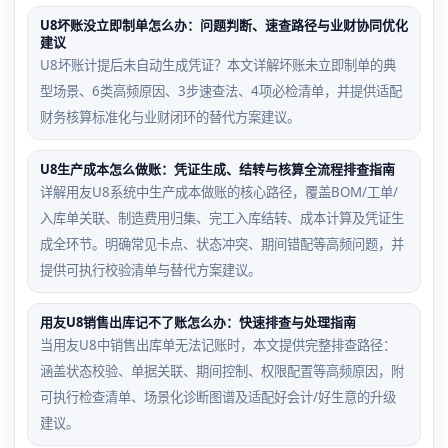
U8坏账没立即制单怎么办：问题判断、速查路径与业财协同优化
建议
U8坏账计提后未自动生成凭证？本文详解坏账未立即制单的典
型场景、6类高频原因、3步速查法、4项必检清单，并提供适配
财务核算标准化与业财闭环的替代方案建议。
U8生产成本怎么做账：凭证生成、结转与核算全流程排查指南
详解用友U8系统中生产成本做账的核心路径，覆盖BOM/工单/
入库单关联、制造费用归集、完工入库结转、成本计算及凭证生
成全环节。明确常见卡点、状态冲突、期间错配等高频问题，并
提供可执行校验清单与替代方案建议。
用友U8销售出库记不了账怎么办：快速排查与处理指南
当用友U8中销售出库单无法记账时，本文提供完整排查路径：
涵盖状态校验、单据关联、期间控制、权限配置等高频原因，附
可执行检查清单、场景化诊断图谱及适配好会计/好生意的升级
建议。