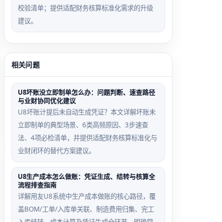
校验清单；提供适配财务核算标准化需求的升级
限，但未
缓存未更
建议。
分配‘待
新，仍显
办任务全
示7张旧
量查
数据，需
看’，导
手动下拉
相关问题
致仅显示
刷新触发
本人创建
同步
U8坏账没立即制单怎么办：问题判断、速查路径
的7张
与业财协同优化建议
U8坏账计提后未自动生成凭证？本文详解坏账未
立即制单的典型场景、6类高频原因、3步速查
法、4项必检清单，并提供适配财务核算标准化与
业财闭环的替代方案建议。
U8生产成本怎么做账：凭证生成、结转与核算全
流程排查指南
详解用友U8系统中生产成本做账的核心路径，覆
盖BOM/工单/入库单关联、制造费用归集、完工