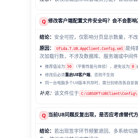
修改客户端配置文件安全吗？会不会影响
Q
结论：
安全可控，仅影响分页显示数量，不改
原因：
是纯
Ufida.T.U8.AppClient.Config.xml
次加载行数，不涉及数据库、服务端或中间件
推荐值设为
（平衡性能与体验），避免设为
50
0
修改后必须
重启U8客户端
，否则不生效
同一台电脑多个U8版本共存时，需分别修改各自安
补充：
该文件位于
C:\U8SOFT\U8Client\Config\
当前U8问题反复出现，是否应考虑替代
Q
结论：
若出现签字环节频繁退回、多系统切换