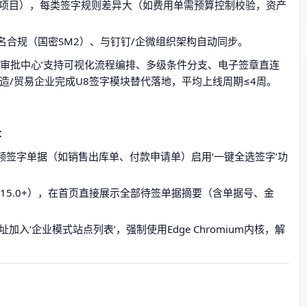
产/项目），每类签字规则差异大（如费用单需预算控制校验，资产
名合规（国密SM2）、与钉钉/企微组织架构自动同步。
能审批中心’支持可视化流程编排、多级条件分支、电子签章直连
型制造/贸易企业完成U8签字模块替代落地，平均上线周期≤4周。
：
频签字单据（如销售出库单、付款申请单）启用‘一键全选签字’功
V15.0+），在首页直接展示全部待签单据摘要（含单据号、金
加入‘企业模式站点列表’，强制使用Edge Chromium内核，解