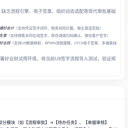
，缺乏流程引擎、电子签章、组织动态适配等现代审批基础
通好会计
（支持凭证签字闭环、税务风险拦截、银企直连签批）
生意
（支持销售合同在线签字、库存调拨扫码确认、微信客户签字）
好业财
（支持U8数据映射、BPMN流程建模、CFCA电子签章、多端离线
署好业财试用环境，将当前U8签字流程导入测试，验证规
但部分模块（如【流程审批】→【待办任务】、【单据审核】