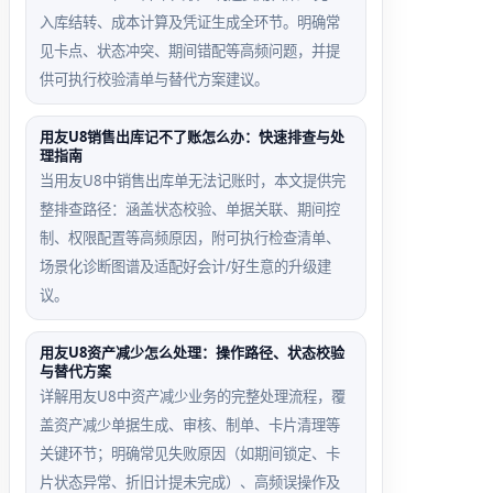
批’状
7条，实
入库结转、成本计算及凭证生成全环节。明确常
态，忽
际后台有
见卡点、状态冲突、期间错配等高频问题，并提
略‘已退
12张待
供可执行校验清单与替代方案建议。
回待修
签
改’单
用友U8销售出库记不了账怎么办：快速排查与处
理指南
据，造成
当用友U8中销售出库单无法记账时，本文提供完
数量偏差
整排查路径：涵盖状态校验、单据关联、期间控
制、权限配置等高频原因，附可执行检查清单、
场景化诊断图谱及适配好会计/好生意的升级建
采购入库
移动端签
议。
单权限覆
字同步延
盖场景
迟场景
用友U8资产减少怎么处理：操作路径、状态校验
与替代方案
详解用友U8中资产减少业务的完整处理流程，覆
角色分配
PC端已
盖资产减少单据生成、审核、制单、卡片清理等
了‘采购
签15
关键环节；明确常见失败原因（如期间锁定、卡
单审
张，但
片状态异常、折旧计提未完成）、高频误操作及
核’权
APP端因