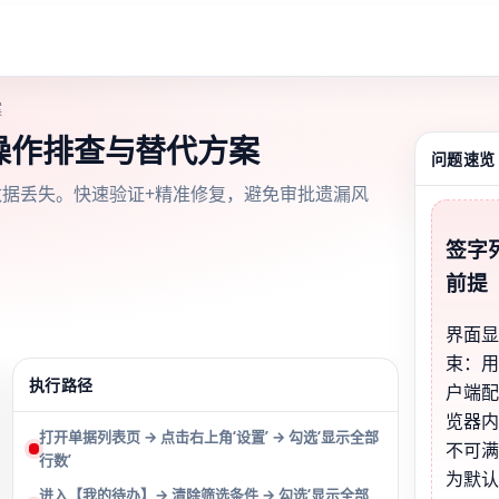
案
操作排查与替代方案
问题速览
数据丢失。快速验证+精准修复，避免审批遗漏风
签字
前提
界面
束：
执行路径
户端
览器
打开单据列表页 → 点击右上角‘设置’ → 勾选‘显示全部
不可
行数’
为默认
进入【我的待办】→ 清除筛选条件 → 勾选‘显示全部