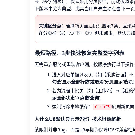
→【签字列表】）默认采用分页控件，前端仅渲染前
下版本中尤为典型，尤其当用户未主动点击‘下一页
关键区分点：
若刷新页面后仍只显示7条、且滚动
在分页栏（如‘1/3’‘下一页’）但未点击，默
最短路径：3步快速恢复完整签字列表
无需重启服务或重装客户端，按顺序执行以下操作，
进入对应单据列表页（如【采购管理】→
勾选‘显示全部行数’或取消‘分页显示’选项
若为流程审批页（如【工作流】→【我的
示全部状态’→点击‘查询’
；
强制清除本地缓存：
硬刷新页面
Ctrl+F5
为什么U8默认只显示7张？技术根源解析
该限制并非Bug，而是U8早期为保障IE6/7兼