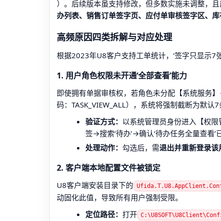
）。后续版本虽支持修改，但多数实施未调整，且
办列表、销售订单签字页、应付单审核签字区、库
高频原因四类拆解与对应处理
根据2023年U8客户支持工单统计，‘签字只显示
1. 用户角色权限未开通‘全部查看’能力
即使拥有单据审核权，若角色未分配【系统服务】
码：TASK_VIEW_ALL），系统将强制截断为默
验证方式：
以系统管理员身份进入【权限
签→搜索‘待办’→确认‘待办任务全量查看’
处理动作：
勾选后，需
退出并重新登录该
2. 客户端本地配置文件被锁定
U8客户端安装目录下的
Ufida.T.U8.AppClient.Con
动固化此值，导致所有用户强制受限。
定位路径：
打开
C:\U8SOFT\U8Client\Conf