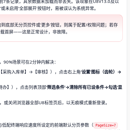
7条记录，其余数据未加载而非丢失。该现象在U8V13.0及以
’或未启用‘全部展开’按钮时，易被误认为系统异常。
到底部无分页控件或‘更多’按钮，则属于配置/权限问题；若存
认只加载首屏——这是正常设计，非故障。
90%场景可在2分钟内解决：
【采购入库单】→【审核】），点击右上角
‘设置’图标（齿轮）→
；
待办】），点击列表顶部
‘筛选条件’→清除所有已设条件→勾选‘显
，或关闭浏览器全部U8标签页后，以无痕模式重新登录。
容性与低配终端响应速度所设定的前端默认分页参数（
PageSize=7