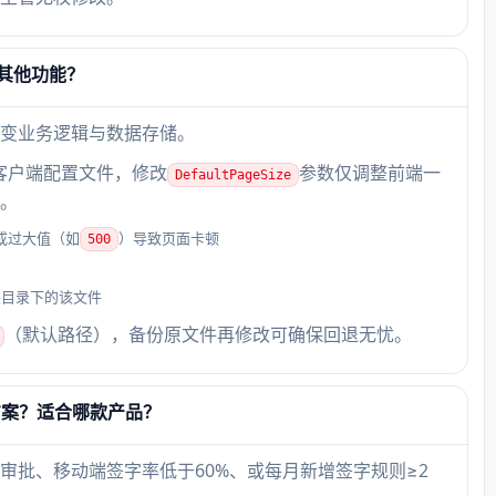
其他功能？
变业务逻辑与数据存储。
客户端配置文件，修改
参数仅调整前端一
DefaultPageSize
。
或过大值（如
）导致页面卡顿
500
装目录下的该文件
（默认路径），备份原文件再修改可确保回退无忧。
方案？适合哪款产品？
审批、移动端签字率低于60%、或每月新增签字规则≥2