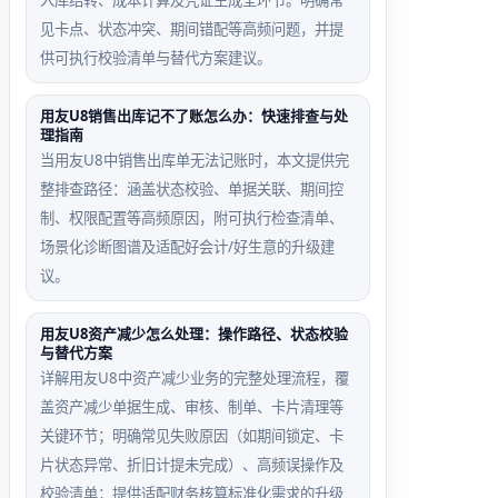
入库结转、成本计算及凭证生成全环节。明确常
见卡点、状态冲突、期间错配等高频问题，并提
供可执行校验清单与替代方案建议。
用友U8销售出库记不了账怎么办：快速排查与处
理指南
当用友U8中销售出库单无法记账时，本文提供完
整排查路径：涵盖状态校验、单据关联、期间控
制、权限配置等高频原因，附可执行检查清单、
场景化诊断图谱及适配好会计/好生意的升级建
议。
用友U8资产减少怎么处理：操作路径、状态校验
与替代方案
详解用友U8中资产减少业务的完整处理流程，覆
盖资产减少单据生成、审核、制单、卡片清理等
关键环节；明确常见失败原因（如期间锁定、卡
片状态异常、折旧计提未完成）、高频误操作及
校验清单；提供适配财务核算标准化需求的升级