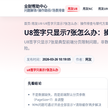
业财帮助中心
用友U8
用友NC
用友U9
问题解答/操作路径/场景排查
首页
/
用友U8
/
U8签字只显示7张怎么办：操作排查与替代方
U8签字只显示7张怎么办：
U8签字只显示7张是典型前端分页限制问题，非
险。
发布时间：
2026-03-26 10:19:05
作者：
阿友
u8签字只显示7张怎么办
先看结论
不是数据缺失，而是前端默认分页参数
（PageSize=7）未调整
90%问题可通过‘开启全部显示’+‘清除缓存’两步解决