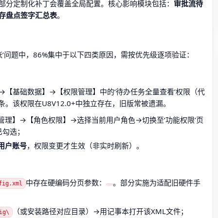
部分定制化补丁会覆盖全局配置。核心影响模块包括：
审批流待
存盘点签字汇总表
。
7张’问题中，86%集中于以下四类原因，需按优先级逐项验证：
→【基础数据】→【权限管理】中的‘待办任务全量查看’权限（代
认7条。该权限在U8V12.0+中独立存在，旧版常被遗漏。
管理】→【角色权限】→选择当前用户角色→切换至‘功能权限’页
已勾选；
用户账号
，权限变更才生效（非实时刷新）。
中存在硬编码分页参数：
。部分实施为适配旧硬件手
fig.xml
（或安装路径对应目录）→用记事本打开该XML文件；
ig\