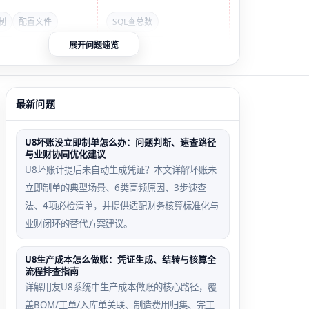
制
配置文件
SQL查总数
内核
Excel导出行数
展开问题速览
日志报错检索
最新问题
判断：
若导出
审批流待
销售出库
l显示32条待签单
U8坏账没立即制单怎么办：问题判断、速查路径
办入口误
单签字页
与业财协同优化建议
界面仅见7条且
判场景
截断场景
U8坏账计提后未自动生成凭证？本文详解坏账未
栏 → 确认为权
立即制单的典型场景、6类高频原因、3步速查
从【工作
单据体行
配置问题；若存
法、4项必检清单，并提供适配财务核算标准化与
流】
数超50
/5’分页栏但未点击
业财闭环的替代方案建议。
→【我的
行时，
正常分页行为，非
待办】进
U8V12.0
。
U8生产成本怎么做账：凭证生成、结转与核算全
入时，因
前端JS自
流程排查指南
默认筛
动截断签
详解用友U8系统中生产成本做账的核心路径，覆
选‘待审
字列表为
盖BOM/工单/入库单关联、制造费用归集、完工