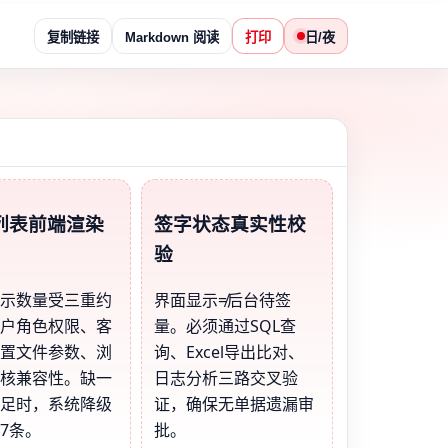
复制链接
Markdown 阅读
打印
日/夜
列表前端渲染
签字状态真实性校
验
显示数量受三重约
界面显示≠后台待签
用户角色权限、客
量。必须通过SQL查
配置文件参数、浏
询、Excel导出比对、
内核兼容性。缺一
日志分析三路交叉验
满足时，系统降级
证，确保无单据遗漏审
7条。
批。