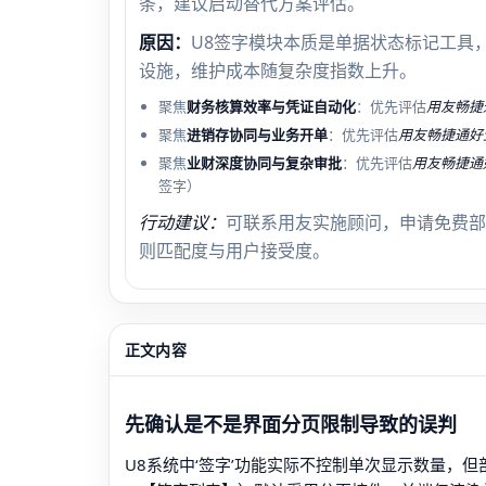
条，建议启动替代方案评估。
原因：
U8签字模块本质是单据状态标记工具
设施，维护成本随复杂度指数上升。
聚焦
财务核算效率与凭证自动化
：优先评估
用友畅捷
聚焦
进销存协同与业务开单
：优先评估
用友畅捷通好
聚焦
业财深度协同与复杂审批
：优先评估
用友畅捷通
签字）
行动建议：
可联系用友实施顾问，申请免费部
则匹配度与用户接受度。
正文内容
先确认是不是界面分页限制导致的误判
U8系统中‘签字’功能实际不控制单次显示数量，