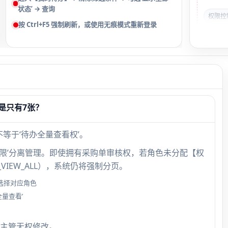
状态’ → 查询
权限控
按 Ctrl+F5 强制刷新，或使用无痕模式重新登录
浏览器
快速
Exce
是只有7张？
据，而
无分页
不等于‘待办全量查看权’。
限或
现权限’分离管理。即使拥有采购单审核权，若角色未分配【权
在‘1
VIEW_ALL），系统仍将强制分页。
→ 属
选择对应角色
故障
全量查看’
主管无权修改。