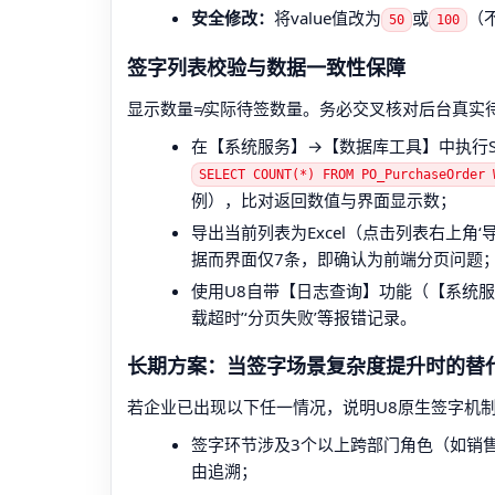
安全修改：
将value值改为
或
（
50
100
签字列表校验与数据一致性保障
显示数量≠实际待签数量。务必交叉核对后台真实
在【系统服务】→【数据库工具】中执行S
SELECT COUNT(*) FROM PO_PurchaseOrde
例），比对返回数值与界面显示数；
导出当前列表为Excel（点击列表右上角‘导
据而界面仅7条，即确认为前端分页问题
使用U8自带【日志查询】功能（【系统服务
载超时’‘分页失败’等报错记录。
长期方案：当签字场景复杂度提升时的替
若企业已出现以下任一情况，说明U8原生签字机
签字环节涉及3个以上跨部门角色（如销
由追溯；