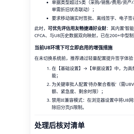
单据类型超过5类（采购/销售/费用/资
单需折旧状态联动）；
要求移动端实时签批、离线签字、电子签
此时，
可优先评估用友畅捷通好业财
：其内置‘智
CFCA、与U8历史数据双向映射，已在200+中
当前U8环境下可立即启用的增强措施
在未切换系统前，推荐通过轻量配置提升签字体验
在【基础设置】→【单据设置】中，为高
能；
为关键审批人配置‘待办聚合看板’（需U8
额、紧急度、剩余时限）；
禁用IE兼容模式：在浏览器设置中将U8网址
除旧分页JS限制。
处理后核对清单