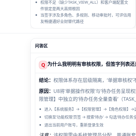
权限不足（缺少TASK_VIEW_ALL）和客户端配置文
件锁定是两大高频根因
当签字涉及多角色、多规则、移动审批时，可评估用
友畅捷通好业财替代路径
问答区
为什么我明明有审核权限，但签字列表还
Q
结论：
权限体系存在层级隔离，‘单据审核权’
原因：
U8将‘单据操作权限’与‘待办任务呈
限管理】中独立的‘待办任务全量查看’（TASK_
进入【系统服务】→【权限管理】→【角色权限】→
切换至‘功能权限’页签 → 搜索‘待办’ → 勾选‘待办任务
退出当前用户账号，重新登录生效
注意：
该权限需由系统管理员分配，普通账套