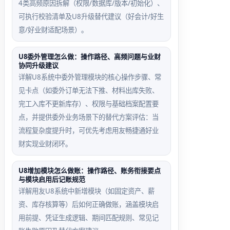
4类高频原因拆解（权限/数据库/版本/初始化）、
可执行校验清单及U8升级替代建议（好会计/好生
意/好业财适配场景）。
U8委外管理怎么做：操作路径、高频问题与业财
协同升级建议
详解U8系统中委外管理模块的核心操作步骤、常
见卡点（如委外订单无法下推、材料出库失败、
完工入库不更新库存）、权限与基础档案配置要
点，并提供委外业务场景下的替代方案评估：当
流程复杂度提升时，可优先考虑用友畅捷通好业
财实现业财闭环。
U8增加模块怎么做账：操作路径、账务衔接要点
与模块启用后记账规范
详解用友U8系统中新增模块（如固定资产、薪
资、库存核算等）后如何正确做账，涵盖模块启
用前提、凭证生成逻辑、期间匹配规则、常见记