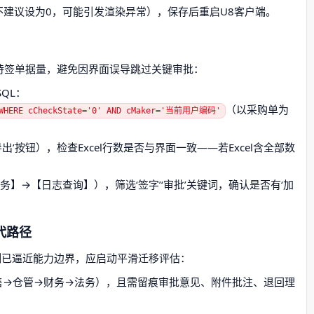
不建议设为0，可能引发渲染异常），保存后重启U8客户端。
待签单据量，避免因界面误导跳过关键审批：
QL：
（以采购单为
r WHERE cCheckState='0' AND cMaker='当前用户编码'
出’按钮），检查Excel行数是否与界面一致——若Excel含全部数
；
】→【日志查询】），筛选‘签字’‘审批’关键词，确认是否有‘加
代路径
制已逼近能力边界，应启动平滑迁移评估：
售→仓管→财务→法务），且需留痕审批意见、附件批注、退回理