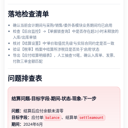
落地检查清单
确认当前会计期间与采购/销售/委外各模块业务期间均已启用
检查【后台监控】→【单据锁查询】中是否存在超2小时未释放的
入库/出库单锁
核对【结算设置】中‘单价取值优先级’与实际合同约定是否一致
验证【税率】档案中结算所涉税目是否处于‘启用’状态
导出【应付结算明细表】，人工抽查10笔，确认入库单、发票、
付款三单金额匹配
问题排查表
结算问题-目标字段-期间-状态-现象-下一步
问题：
结算后应付余额未清零
目标字段：
应付单
、结算单
balance
settleamount
期间：
2024年6月