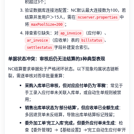
积超过3个；
验证数据库连接池配置：NC默认最大连接数为100，若
结算并发用户＞15人，需在
中
ncserver.properties
将
；
maxPoolSize=200
排查索引缺失：对
（应付单）、
ap_invoice
（应收单）表的
、
ar_invoice
billstatus
字段补建复合索引。
settlestatus
单据状态冲突：审核后仍无法结算的3种典型表现
NC结算要求单据处于严格闭环状态。以下现象均属状态链断
裂，需逐单核对而非批量重算：
采购入库单已审核，但对应应付单仍为‘草稿’
：常见于
手工录入应付单未关联入库单，或自动生单规则被禁
用；
销售出库单状态为‘部分结算’，但应收单已全额生成
：
多因退货单未反结算，导致出库单结算标记残留；
委外加工单‘完工入库’完成，但委外应付单未生成
：检
查【委外管理】→【基础设置】→‘完工自动生应付单’开