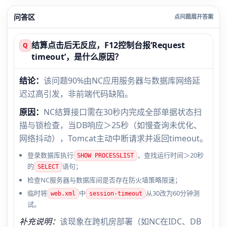
问答区
结算点击后无反应，F12控制台报‘Request
Q
timeout’，是什么原因？
结论：
该问题90%由NC应用服务器与数据库网络延
迟过高引发，非前端代码缺陷。
原因：
NC结算接口需在30秒内完成全部单据状态扫
描与锁检查，当DB响应＞25秒（如慢查询未优化、
网络抖动），Tomcat主动中断请求并返回timeout。
登录数据库执行
，查找运行时间＞20秒
SHOW PROCESSLIST
的
语句；
SELECT
检查NC服务器与数据库间是否存在防火墙策略限速；
临时将
中
从30改为60分钟测
web.xml
session-timeout
试。
补充说明：
该现象在跨机房部署（如NC在IDC、DB