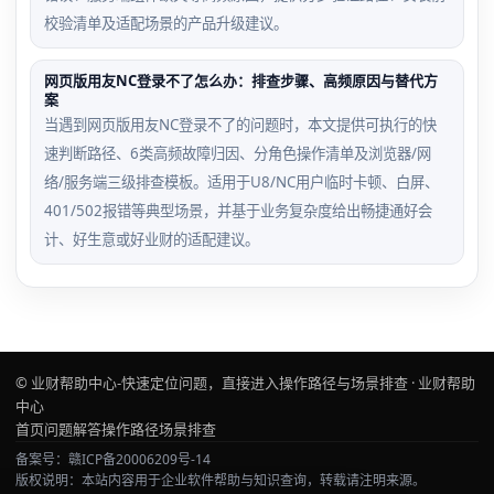
校验清单及适配场景的产品升级建议。
网页版用友NC登录不了怎么办：排查步骤、高频原因与替代方
案
当遇到网页版用友NC登录不了的问题时，本文提供可执行的快
速判断路径、6类高频故障归因、分角色操作清单及浏览器/网
络/服务端三级排查模板。适用于U8/NC用户临时卡顿、白屏、
401/502报错等典型场景，并基于业务复杂度给出畅捷通好会
计、好生意或好业财的适配建议。
© 业财帮助中心-快速定位问题，直接进入操作路径与场景排查 · 业财帮助
中心
首页
问题解答
操作路径
场景排查
备案号：赣ICP备20006209号-14
版权说明：本站内容用于企业软件帮助与知识查询，转载请注明来源。