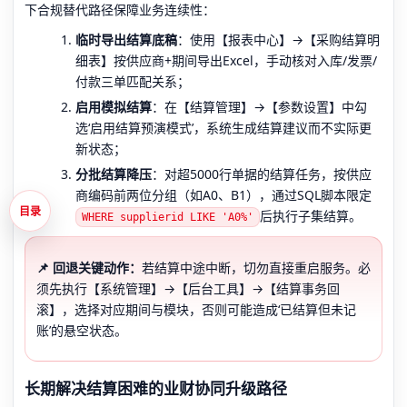
下合规替代路径保障业务连续性：
临时导出结算底稿
：使用【报表中心】→【采购结算明
细表】按供应商+期间导出Excel，手动核对入库/发票/
付款三单匹配关系；
启用模拟结算
：在【结算管理】→【参数设置】中勾
选‘启用结算预演模式’，系统生成结算建议而不实际更
新状态；
分批结算降压
：对超5000行单据的结算任务，按供应
商编码前两位分组（如A0、B1），通过SQL脚本限定
目录
后执行子集结算。
WHERE supplierid LIKE 'A0%'
📌 回退关键动作：
若结算中途中断，切勿直接重启服务。必
须先执行【系统管理】→【后台工具】→【结算事务回
滚】，选择对应期间与模块，否则可能造成‘已结算但未记
账’的悬空状态。
长期解决结算困难的业财协同升级路径