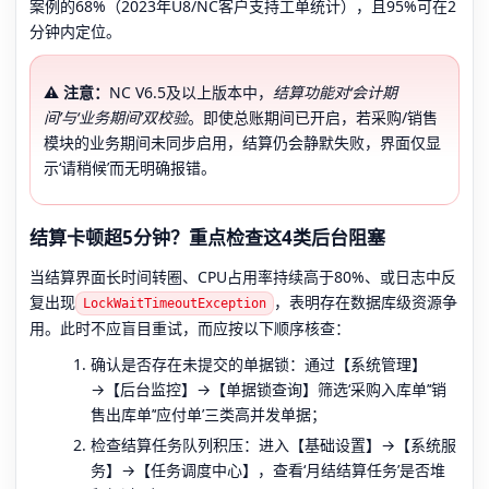
案例的68%（2023年U8/NC客户支持工单统计），且95%可在2
分钟内定位。
⚠️ 注意：
NC V6.5及以上版本中，
结算功能对‘会计期
间’与‘业务期间’双校验
。即使总账期间已开启，若采购/销售
模块的业务期间未同步启用，结算仍会静默失败，界面仅显
示‘请稍候’而无明确报错。
结算卡顿超5分钟？重点检查这4类后台阻塞
当结算界面长时间转圈、CPU占用率持续高于80%、或日志中反
复出现
，表明存在数据库级资源争
LockWaitTimeoutException
用。此时不应盲目重试，而应按以下顺序核查：
确认是否存在未提交的单据锁：通过【系统管理】
→【后台监控】→【单据锁查询】筛选‘采购入库单’‘销
售出库单’‘应付单’三类高并发单据；
检查结算任务队列积压：进入【基础设置】→【系统服
务】→【任务调度中心】，查看‘月结结算任务’是否堆