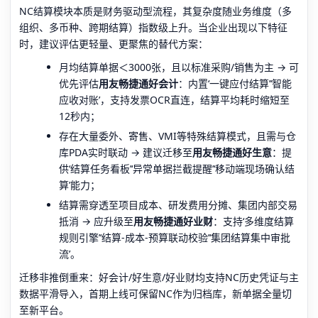
NC结算模块本质是财务驱动型流程，其复杂度随业务维度（多
组织、多币种、跨期结算）指数级上升。当企业出现以下特征
时，建议评估更轻量、更聚焦的替代方案：
月均结算单据＜3000张，且以标准采购/销售为主 → 可
优先评估
用友畅捷通好会计
：内置‘一键应付结算’‘智能
应收对账’，支持发票OCR直连，结算平均耗时缩短至
12秒内；
存在大量委外、寄售、VMI等特殊结算模式，且需与仓
库PDA实时联动 → 建议迁移至
用友畅捷通好生意
：提
供‘结算任务看板’‘异常单据拦截提醒’‘移动端现场确认结
算’能力；
结算需穿透至项目成本、研发费用分摊、集团内部交易
抵消 → 应升级至
用友畅捷通好业财
：支持‘多维度结算
规则引擎’‘结算-成本-预算联动校验’‘集团结算集中审批
流’。
迁移非推倒重来：好会计/好生意/好业财均支持NC历史凭证与主
数据平滑导入，首期上线可保留NC作为归档库，新单据全量切
至新平台。