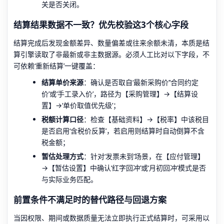
关是否关闭。
结算结果数据不一致？优先校验这3个核心字段
结算完成后发现金额差异、数量偏差或往来余额未清，本质是结
算引擎读取了非最新或非主数据源。必须人工比对以下字段，不
可依赖‘重新结算’一键覆盖：
结算单价来源
：确认是否取自‘最新采购价’‘合同约定
价’或‘手工录入价’，路径为【采购管理】→【结算设
置】→‘单价取值优先级’；
税额计算口径
：检查【基础资料】→【税率】中该税目
是否启用‘含税价反算’，若启用则结算时自动倒算不含
税金额；
暂估处理方式
：针对‘发票未到’场景，在【应付管理】
→【暂估设置】中确认‘红字回冲’或‘月初回冲’模式是否
与实际业务匹配。
前置条件不满足时的替代路径与回退方案
当因权限、期间或数据质量无法立即执行正式结算时，可采用以