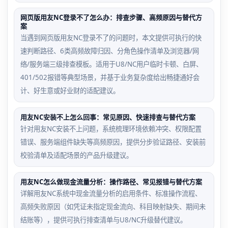
网页版用友NC登录不了怎么办：排查步骤、高频原因与替代方
案
当遇到网页版用友NC登录不了的问题时，本文提供可执行的快
速判断路径、6类高频故障归因、分角色操作清单及浏览器/网
络/服务端三级排查模板。适用于U8/NC用户临时卡顿、白屏、
401/502报错等典型场景，并基于业务复杂度给出畅捷通好会
计、好生意或好业财的适配建议。
用友NC安装不上怎么回事：常见原因、快速排查与替代方案
针对用友NC安装不上问题，系统梳理环境依赖冲突、权限配置
错误、服务端组件缺失等高频原因，提供分步验证路径、安装前
校验清单及适配场景的产品升级建议。
用友NC怎么做现金流量分析：操作路径、常见报错与替代方案
详解用友NC系统中现金流量分析的启用条件、标准操作流程、
高频失败原因（如凭证未指定现金流向、科目映射缺失、期间未
结账等），提供可执行排查清单与U8/NC升级替代建议。