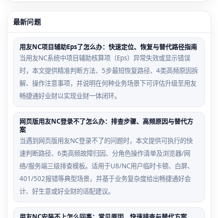
最新问题
用友NC项目辅助Eps了怎么办：快速定位、恢复与替代路径指南
当用友NC系统中项目辅助核算项（Eps）异常失效或显示错误
时，本文提供精准判断方法、5步最短恢复路径、4类高频原因拆
解、操作注意事项，并说明在何种业务场景下可评估升级至用友
畅捷通好业财以实现业财一体闭环。
网页版用友NC登录不了怎么办：排查步骤、高频原因与替代方
案
当遇到网页版用友NC登录不了的问题时，本文提供可执行的快
速判断路径、6类高频故障归因、分角色操作清单及浏览器/网
络/服务端三级排查模板。适用于U8/NC用户临时卡顿、白屏、
401/502报错等典型场景，并基于业务复杂度给出畅捷通好会
计、好生意或好业财的适配建议。
用友NC安装不上怎么回事：常见原因、快速排查与替代方案