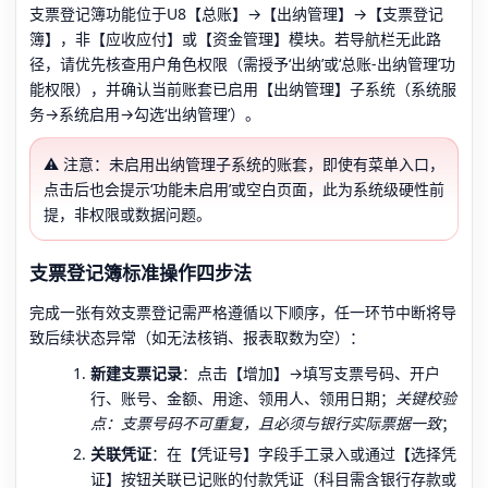
支票登记簿功能位于U8【总账】→【出纳管理】→【支票登记
簿】，非【应收应付】或【资金管理】模块。若导航栏无此路
径，请优先核查用户角色权限（需授予‘出纳’或‘总账-出纳管理’功
能权限），并确认当前账套已启用【出纳管理】子系统（系统服
务→系统启用→勾选‘出纳管理’）。
⚠️ 注意：未启用出纳管理子系统的账套，即使有菜单入口，
点击后也会提示‘功能未启用’或空白页面，此为系统级硬性前
提，非权限或数据问题。
支票登记簿标准操作四步法
完成一张有效支票登记需严格遵循以下顺序，任一环节中断将导
致后续状态异常（如无法核销、报表取数为空）：
新建支票记录
：点击【增加】→填写支票号码、开户
行、账号、金额、用途、领用人、领用日期；
关键校验
点：支票号码不可重复，且必须与银行实际票据一致
；
关联凭证
：在【凭证号】字段手工录入或通过【选择凭
证】按钮关联已记账的付款凭证（科目需含银行存款或