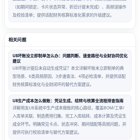
（如期间锁定、卡片状态异常、折旧计提未完成）、高频误操作
及校验清单；提供适配财务核算标准化需求的升级建议。
相关问题
U8坏账没立即制单怎么办：问题判断、速查路径与业财协同优化
建议
U8坏账计提后未自动生成凭证？本文详解坏账未立即制单的典
型场景、6类高频原因、3步速查法、4项必检清单，并提供适配
财务核算标准化与业财闭环的替代方案建议。
U8生产成本怎么做账：凭证生成、结转与核算全流程排查指南
详解用友U8系统中生产成本做账的核心路径，覆盖BOM/工单/
入库单关联、制造费用归集、完工入库结转、成本计算及凭证生
成全环节。明确常见卡点、状态冲突、期间错配等高频问题，并
提供可执行校验清单与替代方案建议。