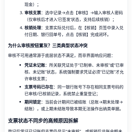
现金）；
审核支票
：选中记录→点击【审核】→输入审核人密码
（仅审核后才进入‘已签发’状态，支持后续核销）；
核销处理
：支票实际兑付后，在【核销】页签中录入兑
付日期、银行回单号，点击【核销】完成闭环。
为什么审核按钮置灰？三类典型状态冲突
审核不可用通常源于底层状态不满足，而非界面响应问题：
凭证未记账
：所关联凭证处于“已制单、未审核”或“已审
核、未记账”状态，系统强制要求凭证必须“已记账”才允
许审核支票；
支票号码已存在
：同一银行账号下存在相同支票号码的
已审核/已核销记录，系统禁止重复登记；
期间锁定
：当前会计期间已被结账（总账→期末处理→
结账），或上期未结账导致本期无法操作出纳类单据。
支票状态不同步的高频原因拆解
登记后凭证已记账但支票仍显示“未审核”，或核销后总账余额未