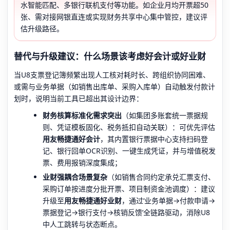
水智能匹配、多银行联机支付等功能。如企业月均开票超50
张、需对接网银直连或实现财务共享中心集中管控，建议评
估升级路径。
替代与升级建议：什么场景该考虑好会计或好业财
当U8支票登记簿频繁出现人工核对耗时长、跨组织协同困难、
或需与业务单据（如销售出库单、采购入库单）自动触发付款计
划时，说明当前工具已超出其设计边界：
财务核算标准化需求突出
（如集团多账套统一票据规
则、凭证模板固化、税务抵扣自动关联）：可优先评估
用友畅捷通好会计
，其内置银行票据中心支持扫码登
记、银行回单OCR识别、一键生成凭证，并与增值税发
票、费用报销深度集成；
业财强耦合场景复杂
（如销售合同约定承兑汇票支付、
采购订单按进度分批开票、项目制资金池调度）：建议
升级至
用友畅捷通好业财
，通过‘业务单据→付款申请→
票据登记→银行支付→核销反馈’全链路驱动，消除U8
中人工跳转与状态断点。