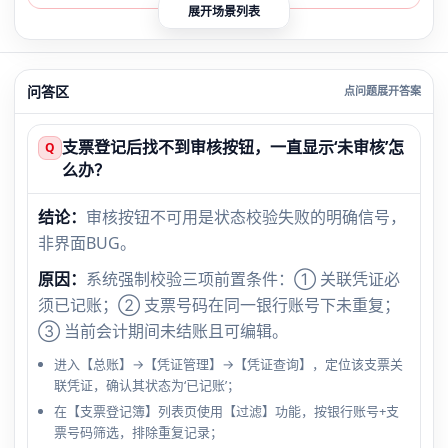
展开场景列表
问答区
支票登记后找不到审核按钮，一直显示‘未审核’怎
Q
么办？
结论：
审核按钮不可用是状态校验失败的明确信号，
非界面BUG。
原因：
系统强制校验三项前置条件：① 关联凭证必
须已记账；② 支票号码在同一银行账号下未重复；
③ 当前会计期间未结账且可编辑。
进入【总账】→【凭证管理】→【凭证查询】，定位该支票关
联凭证，确认其状态为‘已记账’；
在【支票登记簿】列表页使用【过滤】功能，按银行账号+支
票号码筛选，排除重复记录；