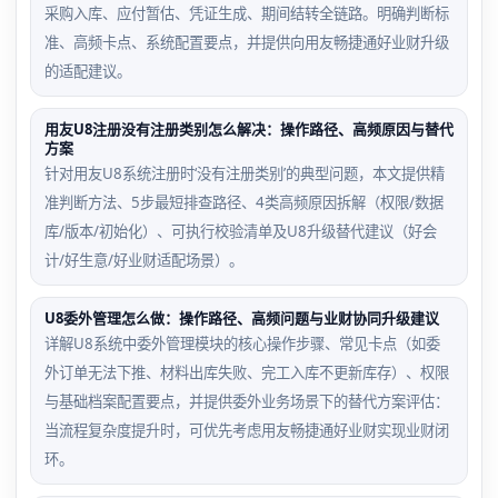
采购入库、应付暂估、凭证生成、期间结转全链路。明确判断标
准、高频卡点、系统配置要点，并提供向用友畅捷通好业财升级
的适配建议。
用友U8注册没有注册类别怎么解决：操作路径、高频原因与替代
方案
针对用友U8系统注册时‘没有注册类别’的典型问题，本文提供精
准判断方法、5步最短排查路径、4类高频原因拆解（权限/数据
库/版本/初始化）、可执行校验清单及U8升级替代建议（好会
计/好生意/好业财适配场景）。
U8委外管理怎么做：操作路径、高频问题与业财协同升级建议
详解U8系统中委外管理模块的核心操作步骤、常见卡点（如委
外订单无法下推、材料出库失败、完工入库不更新库存）、权限
与基础档案配置要点，并提供委外业务场景下的替代方案评估：
当流程复杂度提升时，可优先考虑用友畅捷通好业财实现业财闭
环。