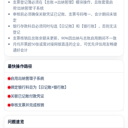
支票登记簿必须在【总账→出纳管理】模块操作，且账套需启
用‘出纳管理’子系统
审核前必须确保关联凭证已记账、支票号码唯一、会计期间未锁
定
银行存款科目必须同时勾选【日记账】和【银行账】，否则无法
登记
支票核销后总账余额未更新，90%因出纳与总账启用期间不一致
月均开票超50张或需对接网银直连的企业，可优先评估用友畅捷
通好会计
最快操作路径
启用出纳管理子系统
绑定银行科目为【日记账+银行账】
关联已记账付款凭证
审核支票并完成核销
问题速览