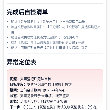
完成后自检清单
确认【系统服务】→【系统启用】中‘出纳管理’已勾选
检查银行存款科目属性：【日记账】与【银行账】复选框均已启
用
验证支票关联凭证状态为‘已记账’（非仅‘已审核’）
核对【总账】与【出纳管理】启用期间是否完全一致
确认当前操作期间未被【结账】且未被【反结账】锁定
异常定位表
问题：
支票登记后无法审核
目标字段：
支票登记簿中的【审核】按钮
期间：
当前会计期间（如2024年6月）
状态：
支票记录显示‘未审核’，按钮置灰
现象：
点击无反应，F12控制台无报错
下一步：
① 进入【凭证查询】确认关联凭证状态；② 在