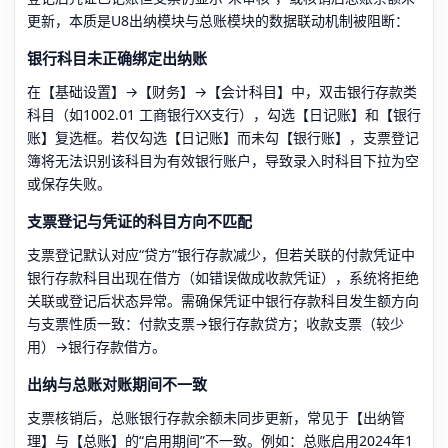
更新，本质是U8出纳模块与总账模块的数据联动机制被阻断：
银行科目未正确绑定出纳账
在【基础设置】→【财务】→【会计科目】中，双击银行存款类
科目（如1002.01 工商银行XX支行），勾选【日记账】和【银行
账】复选框。若仅勾选【日记账】而未勾【银行账】，支票登记
簿将无法识别该科目为有效银行账户，导致录入时科目下拉为空
或保存失败。
支票登记与凭证的科目方向不匹配
支票登记默认对应“贷方”银行存款减少，但若关联的付款凭证中
银行存款科目出现在借方（如错误做成收款凭证），系统将拒绝
关联或登记后状态异常。需确保凭证中银行存款科目发生额方向
与支票性质一致：付款支票→银行存款贷方；收款支票（较少
用）→银行存款借方。
出纳与总账对账期间不一致
支票核销后，总账银行存款余额未同步更新，常见于【出纳管
理】与【总账】的“启用期间”不一致。例如：总账启用2024年1