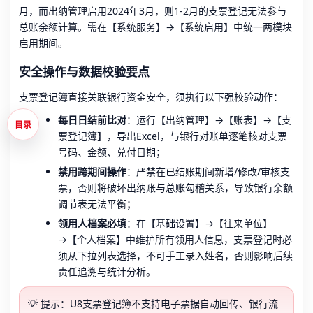
月，而出纳管理启用2024年3月，则1-2月的支票登记无法参与
总账余额计算。需在【系统服务】→【系统启用】中统一两模块
启用期间。
安全操作与数据校验要点
支票登记簿直接关联银行资金安全，须执行以下强校验动作：
每日日结前比对
：运行【出纳管理】→【账表】→【支
目录
票登记簿】，导出Excel，与银行对账单逐笔核对支票
号码、金额、兑付日期；
禁用跨期间操作
：严禁在已结账期间新增/修改/审核支
票，否则将破坏出纳账与总账勾稽关系，导致银行余额
调节表无法平衡；
领用人档案必填
：在【基础设置】→【往来单位】
→【个人档案】中维护所有领用人信息，支票登记时必
须从下拉列表选择，不可手工录入姓名，否则影响后续
责任追溯与统计分析。
💡 提示：U8支票登记簿不支持电子票据自动回传、银行流