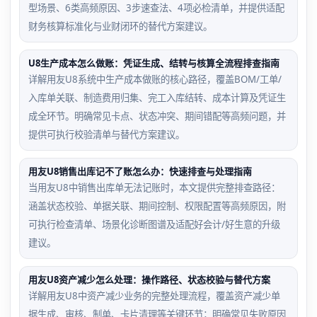
型场景、6类高频原因、3步速查法、4项必检清单，并提供适配
财务核算标准化与业财闭环的替代方案建议。
U8生产成本怎么做账：凭证生成、结转与核算全流程排查指南
详解用友U8系统中生产成本做账的核心路径，覆盖BOM/工单/
入库单关联、制造费用归集、完工入库结转、成本计算及凭证生
成全环节。明确常见卡点、状态冲突、期间错配等高频问题，并
提供可执行校验清单与替代方案建议。
用友U8销售出库记不了账怎么办：快速排查与处理指南
当用友U8中销售出库单无法记账时，本文提供完整排查路径：
涵盖状态校验、单据关联、期间控制、权限配置等高频原因，附
可执行检查清单、场景化诊断图谱及适配好会计/好生意的升级
建议。
用友U8资产减少怎么处理：操作路径、状态校验与替代方案
详解用友U8中资产减少业务的完整处理流程，覆盖资产减少单
据生成、审核、制单、卡片清理等关键环节；明确常见失败原因