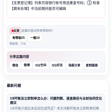
【支票登记簿】列表页按银行账号筛选重复号码；③ 检查
【期末处理】中当前期间是否可编辑
这篇内容对你有帮助吗？
反馈
25
10
有帮助
一般
帮助率：71%
分享这篇内容
微博
QQ空间
QQ好友
微信
海报分享
复制链接
最新问题
U8坏账没立即制单怎么办：问题判断、速查路径与业财协同优化
建议
U8坏账计提后未自动生成凭证？本文详解坏账未立即制单的典