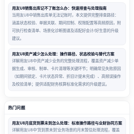
用友U8销售出库记不了账怎么办：快速排查与处理指南
当用友U8中销售出库单无法记账时，本文提供完整排查路径：
涵盖状态校验、单据关联、期间控制、权限配置等高频原因，附
可执行检查清单、场景化诊断图谱及适配好会计/好生意的升级
建议。
用友U8资产减少怎么处理：操作路径、状态校验与替代方案
详解用友U8中资产减少业务的完整处理流程，覆盖资产减少单
据生成、审核、制单、卡片清理等关键环节；明确常见失败原因
（如期间锁定、卡片状态异常、折旧计提未完成）、高频误操作
及校验清单；提供适配财务核算标准化需求的升级建议。
热门问题
用友U8月底货到票未到怎么处理：标准操作路径与业财协同方案
详解用友U8中‘货到票未到’业务场景的月末暂估处理流程，覆盖