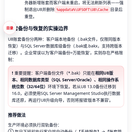
务器新增账套而客户端未重启，将无法刷新列表——强
制退出U8并删除
目录后
%appdata%\UFSOFT\U8\Cache
重登。
账套备份与恢复的实操边界
目录
U8账套备份分两种：客户端本地备份（.bak文件，仅限同版本
恢复）与SQL Server数据库级备份（.bak或.bakx，支持跨版本
迁移）。企业常误以为‘客户端备份=万能恢复’，实则存在严格限
制：
❗ 重要提醒：客户端备份文件（*.bak）只能在
相同U8版
本、相同数据库类型（SQL Server/Oracle）、相同操作系
统位数（32/64位）
环境下恢复。若从U8 13.0备份迁移到
16.0，必须使用SQL Server Management Studio执行数据
库还原，再运行U8升级向导，否则将报错‘版本不兼容’。
推荐做法
生产环境必须执行双轨备份：
① 每日下班前执行客户端自动备份（【系统服务】→【账套管