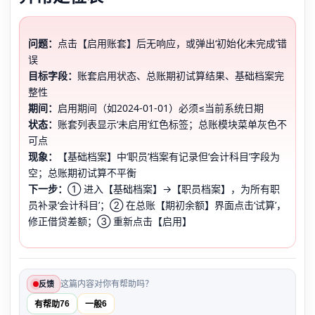
问题：
点击【启用账套】后无响应，或弹出‘初始化未完成’错
误
目标字段：
账套启用状态、总账期初试算结果、基础档案完
整性
期间：
启用期间（如2024-01-01）必须≤当前系统日期
状态：
账套列表显示‘未启用’红色标签；总账模块菜单灰色不
可点
现象：
【基础档案】中‘职员’档案有记录但‘会计科目’字段为
空；总账期初试算不平衡
下一步：
① 进入【基础档案】→【职员档案】，为所有职
员补录‘会计科目’；② 在总账【期初余额】界面点击‘试算’，
修正借贷差额；③ 重新点击【启用】
这篇内容对你有帮助吗？
反馈
76
6
有帮助
一般