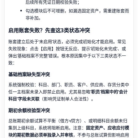
后续所有凭证日期校验失败；
勾选模块后不可增删，如漏选固定资产，需重建账套而
非补加。
启用账套失败？先查这3类状态冲突
账套建立后处于‘未启用’状态，必须完成初始化才能启用。常见
失败现象：点击【启用】按钮无反应、提示‘初始化未完成’、或
弹出‘基础档案不完整’错误。根本原因集中于以下三类状态不一
致：
基础档案缺失型冲突
系统强制校验：科目、部门、职员、客户、供应商、存货分类中
任一主档案未录入即禁止启用。尤其易忽略
‘职员’档案中的‘会计
科目’字段未关联
（影响凭证制单人合法性）。
期初余额校验型冲突
总账期初余额试算不平衡（借方≠贷方）、或明细科目余额未归
集到上级科目，系统将阻断启用。注意：
固定资产、应收应付模
块的期初数据必须单独录入并审核
，不参与总账试算但影响启用