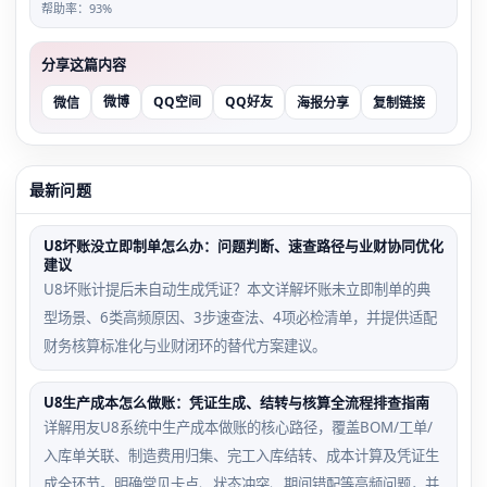
帮助率：93%
分享这篇内容
微博
QQ空间
QQ好友
微信
海报分享
复制链接
最新问题
U8坏账没立即制单怎么办：问题判断、速查路径与业财协同优化
建议
U8坏账计提后未自动生成凭证？本文详解坏账未立即制单的典
型场景、6类高频原因、3步速查法、4项必检清单，并提供适配
财务核算标准化与业财闭环的替代方案建议。
U8生产成本怎么做账：凭证生成、结转与核算全流程排查指南
详解用友U8系统中生产成本做账的核心路径，覆盖BOM/工单/
入库单关联、制造费用归集、完工入库结转、成本计算及凭证生
成全环节。明确常见卡点、状态冲突、期间错配等高频问题，并