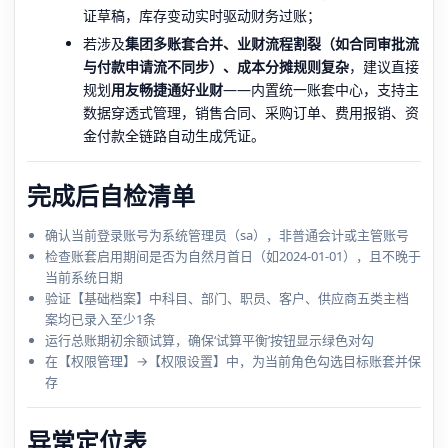
证草稿，库存变动实时驱动财务过账；
若涉及
集团多账套合并、业财流程割裂（如合同审批流
与付款申请流不同步）、成本分摊规则复杂
，建议直接
规划
用友畅捷通好业财
——内置统一账套中心，支持主
数据穿透式管理，销售合同、采购订单、费用报销、资
金付款全链路自动生成凭证。
完成后自检清单
确认当前登录账号为系统管理员（sa），非普通会计或主管账号
检查账套启用期间是否为自然月首日（如2024-01-01），且不晚于
当前系统日期
验证【基础档案】中科目、部门、职员、客户、供应商五类主档
案均已录入至少1条
运行总账期初余额试算，确保‘试算平衡’按钮显示绿色对勾
在【权限管理】→【权限设置】中，为当前角色勾选目标账套并保
存
异常定位表