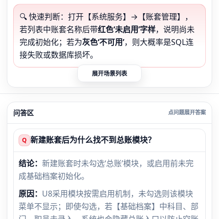
🔍 快速判断：打开【系统服务】→【账套管理】，
若列表中账套名称后带
红色‘未启用’字样
，说明尚未
完成初始化；若为
灰色‘不可用’
，则大概率是SQL连
接失败或数据库损坏。
展开场景列表
问答区
新建账套后为什么找不到总账模块？
Q
结论：
新建账套时未勾选‘总账’模块，或启用前未完
成基础档案初始化。
原因：
U8采用模块按需启用机制，未勾选则该模块
菜单不显示；即使勾选，若【基础档案】中科目、部
门、职员未录入，系统也会隐藏总账入口以防止空账