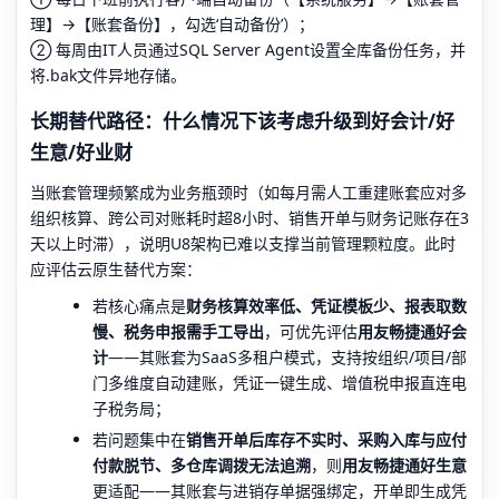
理】→【账套备份】，勾选‘自动备份’）；
② 每周由IT人员通过SQL Server Agent设置全库备份任务，并
将.bak文件异地存储。
长期替代路径：什么情况下该考虑升级到好会计/好
生意/好业财
当账套管理频繁成为业务瓶颈时（如每月需人工重建账套应对多
组织核算、跨公司对账耗时超8小时、销售开单与财务记账存在3
天以上时滞），说明U8架构已难以支撑当前管理颗粒度。此时
应评估云原生替代方案：
若核心痛点是
财务核算效率低、凭证模板少、报表取数
慢、税务申报需手工导出
，可优先评估
用友畅捷通好会
计
——其账套为SaaS多租户模式，支持按组织/项目/部
门多维度自动建账，凭证一键生成、增值税申报直连电
子税务局；
若问题集中在
销售开单后库存不实时、采购入库与应付
付款脱节、多仓库调拨无法追溯
，则
用友畅捷通好生意
更适配——其账套与进销存单据强绑定，开单即生成凭