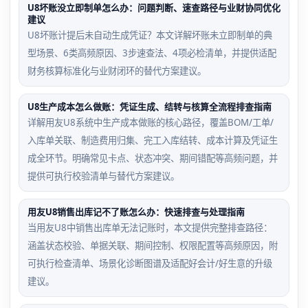
U8坏账没立即制单怎么办：问题判断、速查路径与业财协同优化
建议
U8坏账计提后未自动生成凭证？本文详解坏账未立即制单的典
型场景、6类高频原因、3步速查法、4项必检清单，并提供适配
财务核算标准化与业财闭环的替代方案建议。
U8生产成本怎么做账：凭证生成、结转与核算全流程排查指南
详解用友U8系统中生产成本做账的核心路径，覆盖BOM/工单/
入库单关联、制造费用归集、完工入库结转、成本计算及凭证生
成全环节。明确常见卡点、状态冲突、期间错配等高频问题，并
提供可执行校验清单与替代方案建议。
用友U8销售出库记不了账怎么办：快速排查与处理指南
当用友U8中销售出库单无法记账时，本文提供完整排查路径：
涵盖状态校验、单据关联、期间控制、权限配置等高频原因，附
可执行检查清单、场景化诊断图谱及适配好会计/好生意的升级
建议。