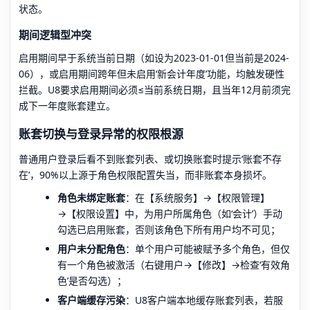
状态。
期间逻辑型冲突
启用期间早于系统当前日期（如设为2023-01-01但当前是2024-
06），或启用期间跨年但未启用‘新会计年度’功能，均触发硬性
拦截。U8要求启用期间必须≤当前系统日期，且当年12月前须完
成下一年度账套建立。
账套切换与登录异常的权限根源
普通用户登录后看不到账套列表、或切换账套时提示‘账套不存
在’，90%以上源于角色权限配置失当，而非账套本身损坏。
角色未绑定账套
：在【系统服务】→【权限管理】
→【权限设置】中，为用户所属角色（如‘会计’）手动
勾选已启用账套，否则该角色下所有用户均不可见；
用户未分配角色
：单个用户可能被赋予多个角色，但仅
有一个角色被激活（右键用户→【修改】→检查‘有效角
色’是否勾选）；
客户端缓存污染
：U8客户端本地缓存账套列表，若服