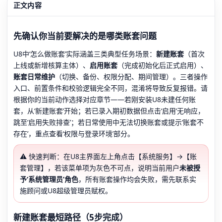
正文内容
先确认你当前要解决的是哪类账套问题
U8中‘怎么做账套’实际涵盖三类典型任务场景：
新建账套
（首次
上线或新增核算主体）、
启用账套
（完成初始化后正式启用）、
账套日常维护
（切换、备份、权限分配、期间管理）。三者操作
入口、前置条件和校验逻辑完全不同，混淆将导致反复报错。请
根据你的当前动作选择对应章节——若刚安装U8未建任何账
套，从‘新建账套’开始；若已录入期初数据但点击‘启用’无响应，
跳至‘启用失败排查’；若日常使用中无法切换账套或提示‘账套不
存在’，重点查看‘权限与登录环境’部分。
⚠️ 快速判断：在U8主界面左上角点击【系统服务】→【账
套管理】，若该菜单项为灰色不可点，说明当前用户
未被授
予‘系统管理员’角色
，所有账套操作均会失败，需先联系实
施顾问或U8超级管理员赋权。
新建账套最短路径（5步完成）