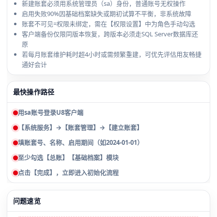
新建账套必须用系统管理员（sa）身份，普通账号无权操作
启用失败90%因基础档案缺失或期初试算不平衡，非系统故障
账套不可见=权限未绑定，需在【权限设置】中为角色手动勾选
客户端备份仅限同版本恢复，跨版本必须走SQL Server数据库还
原
若每月账套维护耗时超4小时或需频繁重建，可优先评估用友畅捷
通好会计
最快操作路径
用sa账号登录U8客户端
【系统服务】→【账套管理】→【建立账套】
填账套号、名称、启用期间（如2024-01-01）
至少勾选【总账】【基础档案】模块
点击【完成】，立即进入初始化流程
问题速览