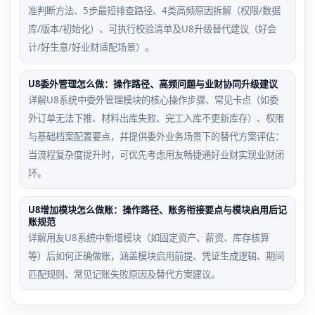
准判断方法、5步最短排查路径、4类高频原因拆解（权限/数据
库/版本/初始化）、可执行校验清单及U8升级替代建议（好会
计/好生意/好业财适配场景）。
U8委外管理怎么做：操作路径、高频问题与业财协同升级建议
详解U8系统中委外管理模块的核心操作步骤、常见卡点（如委
外订单无法下推、材料出库失败、完工入库不更新库存）、权限
与基础档案配置要点，并提供委外业务场景下的替代方案评估：
当流程复杂度提升时，可优先考虑用友畅捷通好业财实现业财闭
环。
U8增加模块怎么做账：操作路径、账务衔接要点与模块启用后记
账规范
详解用友U8系统中新增模块（如固定资产、薪资、库存核算
等）后如何正确做账，涵盖模块启用前提、凭证生成逻辑、期间
匹配规则、常见记账失败原因及替代方案建议。