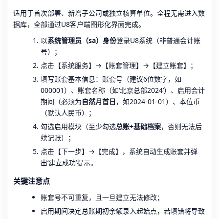
适用于首次部署、新增子公司或独立核算单位。全程无需进入数
据库，全部通过U8客户端图形化界面完成。
以
系统管理员（sa）身份
登录U8系统（非普通会计账
号）；
点击【系统服务】→【账套管理】→【建立账套】；
填写账套基本信息：账套号（建议6位数字，如
000001）、账套名称（如‘北京总部2024’）、启用会计
期间（必须为
自然月首日
，如2024-01-01）、本位币
（默认人民币）；
勾选启用模块（至少勾选
总账+基础档案
，否则无法后
续记账）；
点击【下一步】→【完成】，系统自动生成账套并弹
出‘建立成功’提示。
关键注意点
账套号不可重复，且一旦建立无法修改；
启用期间决定总账期初余额录入起始点，若填错将导致