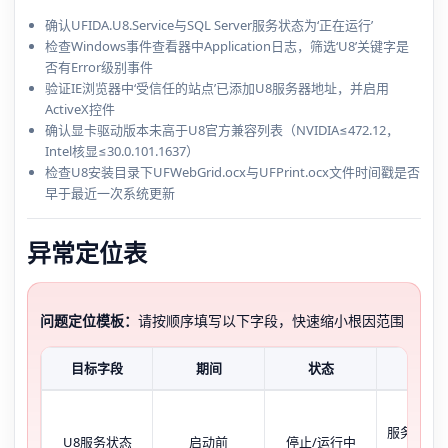
确认UFIDA.U8.Service与SQL Server服务状态为‘正在运行’
检查Windows事件查看器中Application日志，筛选‘U8’关键字是
否有Error级别事件
验证IE浏览器中‘受信任的站点’已添加U8服务器地址，并启用
ActiveX控件
确认显卡驱动版本未高于U8官方兼容列表（NVIDIA≤472.12，
Intel核显≤30.0.101.1637）
检查U8安装目录下UFWebGrid.ocx与UFPrint.ocx文件时间戳是否
早于最近一次系统更新
异常定位表
问题定位模板：
请按顺序填写以下字段，快速缩小根因范围
目标字段
期间
状态
现象
服务未启
U8服务状态
启动前
停止/运行中