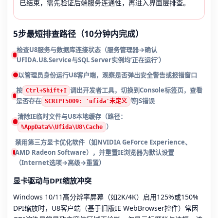
已结束，需先验证后端服务连通性，再进入界面层排查。
5步最短排查路径（10分钟内完成）
检查U8服务与数据库连接状态（服务管理器→确认
UFIDA.U8.Service与SQL Server实例均‘正在运行’）
以管理员身份运行U8客户端，观察是否弹出安全警告或报错窗口
按
调出开发者工具，切换到Console标签页，查看
Ctrl+Shift+I
是否存在
等JS错误
SCRIPT5009: 'ufida'未定义
清除IE临时文件与U8本地缓存（路径：
）
%AppData%\Ufida\U8\Cache
禁用第三方显卡优化软件（如NVIDIA GeForce Experience、
AMD Radeon Software），并重置IE浏览器为默认设置
（Internet选项→高级→重置）
显卡驱动与DPI缩放冲突
Windows 10/11高分辨率屏幕（如2K/4K）启用125%或150%
DPI缩放时，U8客户端（基于旧版IE WebBrowser控件）常因