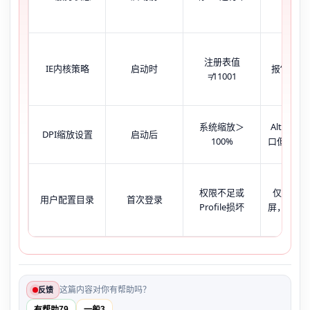
屏必
Conso
注册表值
IE内核策略
启动时
报‘ufida i
≠11001
define
系统缩放＞
Alt+Ta
DPI缩放设置
启动后
100%
口但内容
权限不足或
仅普通用
用户配置目录
首次登录
Profile损坏
屏，管理
这篇内容对你有帮助吗？
反馈
79
3