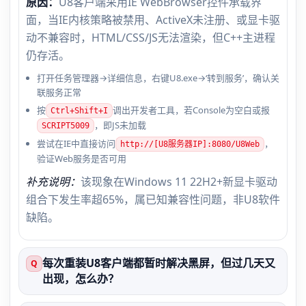
原因：
U8客户端采用IE WebBrowser控件承载界
面，当IE内核策略被禁用、ActiveX未注册、或显卡驱
动不兼容时，HTML/CSS/JS无法渲染，但C++主进程
仍存活。
打开任务管理器→详细信息，右键U8.exe→‘转到服务’，确认关
联服务正常
按
调出开发者工具，若Console为空白或报
Ctrl+Shift+I
，即JS未加载
SCRIPT5009
尝试在IE中直接访问
，
http://[U8服务器IP]:8080/U8Web
验证Web服务是否可用
补充说明：
该现象在Windows 11 22H2+新显卡驱动
组合下发生率超65%，属已知兼容性问题，非U8软件
缺陷。
每次重装U8客户端都暂时解决黑屏，但过几天又
Q
出现，怎么办？