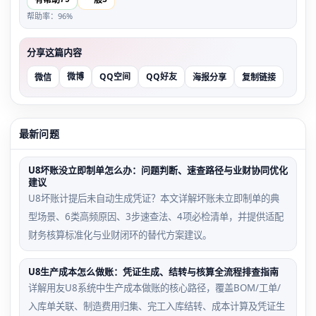
有帮助
一般
帮助率：96%
分享这篇内容
微博
QQ空间
QQ好友
微信
海报分享
复制链接
最新问题
U8坏账没立即制单怎么办：问题判断、速查路径与业财协同优化
建议
U8坏账计提后未自动生成凭证？本文详解坏账未立即制单的典
型场景、6类高频原因、3步速查法、4项必检清单，并提供适配
财务核算标准化与业财闭环的替代方案建议。
U8生产成本怎么做账：凭证生成、结转与核算全流程排查指南
详解用友U8系统中生产成本做账的核心路径，覆盖BOM/工单/
入库单关联、制造费用归集、完工入库结转、成本计算及凭证生