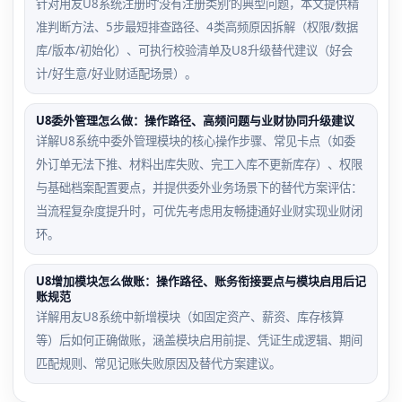
针对用友U8系统注册时‘没有注册类别’的典型问题，本文提供精
准判断方法、5步最短排查路径、4类高频原因拆解（权限/数据
库/版本/初始化）、可执行校验清单及U8升级替代建议（好会
计/好生意/好业财适配场景）。
U8委外管理怎么做：操作路径、高频问题与业财协同升级建议
详解U8系统中委外管理模块的核心操作步骤、常见卡点（如委
外订单无法下推、材料出库失败、完工入库不更新库存）、权限
与基础档案配置要点，并提供委外业务场景下的替代方案评估：
当流程复杂度提升时，可优先考虑用友畅捷通好业财实现业财闭
环。
U8增加模块怎么做账：操作路径、账务衔接要点与模块启用后记
账规范
详解用友U8系统中新增模块（如固定资产、薪资、库存核算
等）后如何正确做账，涵盖模块启用前提、凭证生成逻辑、期间
匹配规则、常见记账失败原因及替代方案建议。