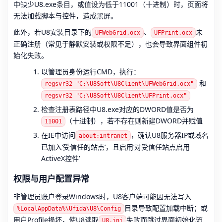
中缺少U8.exe条目，或值设为低于11001（十进制）时，页面将
无法加载脚本与控件，造成黑屏。
此外，若U8安装目录下的
、
未
UFWebGrid.ocx
UFPrint.ocx
正确注册（常见于静默安装或权限不足），也会导致界面组件初
始化失败。
以管理员身份运行CMD，执行：
和
regsvr32 "C:\U8Soft\U8Client\UFWebGrid.ocx"
regsvr32 "C:\U8Soft\U8Client\UFPrint.ocx"
检查注册表路径中U8.exe对应的DWORD值是否为
（十进制），若不存在则新建DWORD并赋值
11001
在IE中访问
，确认U8服务器IP或域名
about:intranet
已加入‘受信任的站点’，且启用‘对受信任站点启用
ActiveX控件’
权限与用户配置异常
非管理员账户登录Windows时，U8客户端可能因无法写入
目录导致配置加载中断；或
%LocalAppData%\Ufida\U8\Config
用户Profile损坏，使U8读取
失败而跳过界面初始化流
U8.ini