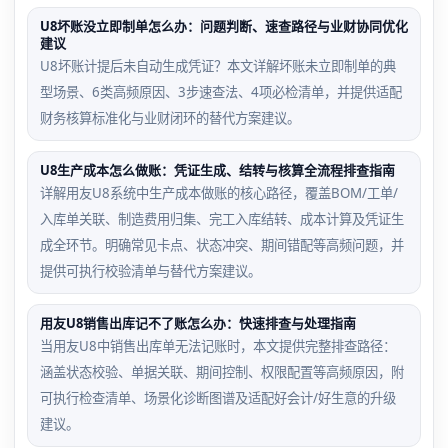
U8坏账没立即制单怎么办：问题判断、速查路径与业财协同优化
建议
U8坏账计提后未自动生成凭证？本文详解坏账未立即制单的典
型场景、6类高频原因、3步速查法、4项必检清单，并提供适配
财务核算标准化与业财闭环的替代方案建议。
U8生产成本怎么做账：凭证生成、结转与核算全流程排查指南
详解用友U8系统中生产成本做账的核心路径，覆盖BOM/工单/
入库单关联、制造费用归集、完工入库结转、成本计算及凭证生
成全环节。明确常见卡点、状态冲突、期间错配等高频问题，并
提供可执行校验清单与替代方案建议。
用友U8销售出库记不了账怎么办：快速排查与处理指南
当用友U8中销售出库单无法记账时，本文提供完整排查路径：
涵盖状态校验、单据关联、期间控制、权限配置等高频原因，附
可执行检查清单、场景化诊断图谱及适配好会计/好生意的升级
建议。