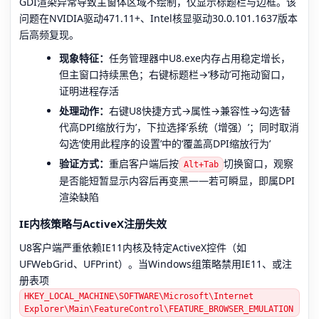
GDI渲染异常导致主窗体区域不绘制，仅显示标题栏与边框。该
问题在NVIDIA驱动471.11+、Intel核显驱动30.0.101.1637版本
后高频复现。
现象特征：
任务管理器中U8.exe内存占用稳定增长，
但主窗口持续黑色；右键标题栏→‘移动’可拖动窗口，
证明进程存活
处理动作：
右键U8快捷方式→属性→兼容性→勾选‘替
代高DPI缩放行为’，下拉选择‘系统（增强）’；同时取消
勾选‘使用此程序的设置’中的‘覆盖高DPI缩放行为’
验证方式：
重启客户端后按
切换窗口，观察
Alt+Tab
是否能短暂显示内容后再变黑——若可瞬显，即属DPI
渲染缺陷
IE内核策略与ActiveX注册失效
U8客户端严重依赖IE11内核及特定ActiveX控件（如
UFWebGrid、UFPrint）。当Windows组策略禁用IE11、或注
册表项
HKEY_LOCAL_MACHINE\SOFTWARE\Microsoft\Internet
Explorer\Main\FeatureControl\FEATURE_BROWSER_EMULATION