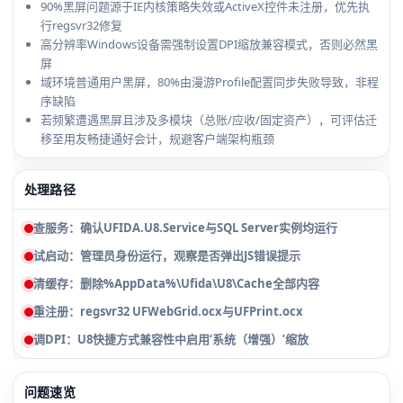
90%黑屏问题源于IE内核策略失效或ActiveX控件未注册，优先执
行regsvr32修复
高分辨率Windows设备需强制设置DPI缩放兼容模式，否则必然黑
屏
域环境普通用户黑屏，80%由漫游Profile配置同步失败导致，非程
序缺陷
若频繁遭遇黑屏且涉及多模块（总账/应收/固定资产），可评估迁
移至用友畅捷通好会计，规避客户端架构瓶颈
处理路径
查服务：确认UFIDA.U8.Service与SQL Server实例均运行
试启动：管理员身份运行，观察是否弹出JS错误提示
清缓存：删除%AppData%\Ufida\U8\Cache全部内容
重注册：regsvr32 UFWebGrid.ocx与UFPrint.ocx
调DPI：U8快捷方式兼容性中启用‘系统（增强）’缩放
问题速览