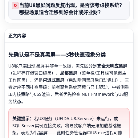
当前U8黑屏问题反复出现，是否该考虑换系统？
Q
哪些场景适合迁移到好会计或好业财？
正文内容
先确认是不是真黑屏——3秒快速现象分类
U8客户端出现‘黑屏’并非单一故障，需先区分是
完全无响应黑屏
（进程存在但窗口纯黑）、
局部黑屏
（菜单栏/工具栏可见但主
工作区黑）、还是
闪退式黑屏
（启动瞬间黑屏后自动退出）。三
者对应不同排查层级：前者聚焦系统环境与显卡驱动，中者侧重
IE内核策略与CSS渲染，后者优先检查.NET Framework与U8服
务状态。
关键提示：
若U8服务（UFIDA.U8.Service）未运行，或
SQL Server实例连接失败，将导致客户端无法加载基础框
架，表现为‘假黑屏’——此时任务管理器中U8.exe进程可能