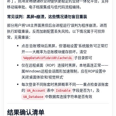
补丁，则
用友畅捷通好业财
提供更稳定的业财一体化平台，支持
移动端审批、电子档案集成与低代码流程编排。
常见误判：黑屏≠崩溃，这些情况请勿盲目重装
部分用户将‘U8主界面黑但后台进程运行’误判为程序崩溃，进而
执行卸载重装，反而加剧配置丢失风险。以下情况属于可控异
常，无需重装：
点击‘总账’模块后黑屏，但‘基础设置’‘系统服务’可正常打
开——大概率为总账模块缓存损坏，清空
子目录即可
%AppData%\Ufida\U8\Cache\GL
仅在远程桌面（RDP）连接时黑屏，本地直连正常——
属Windows远程会话图形加速限制，应在RDP设置中
关闭‘桌面体验’和‘视觉样式’
每次登录不同账套时黑屏概率不同——重点检查该账套
的
表中
字段是否为1，及
UA_Account
IsEnable
中数据库连接字符串是否有效
UA_Database
结果确认清单