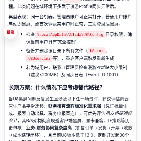
程。此类问题在域环境下多发于漫游Profile同步异常后。
典型表现：同一台机器，管理员账户可正常打开，普通用户账户
启动即黑屏；或首次登录某用户时正常，二次登录后黑屏。
目录
检查
目录权限，确
%LocalAppData%\Ufida\U8\Config
保当前用户具有‘完全控制’
备份并删除该目录下所有文件（
、
U8.ini
等），重启客户端触发重新生成
U8User.ini
若为域用户，联系IT管理员检查漫游Profile大小限制
（建议≤200MB）及同步日志（Event ID 1001）
长期方案：什么情况下应考虑替代路径？
当U8黑屏问题反复发生且涉及以下任一场景时，建议评估向云
原生产品平滑迁移：
财务核算流程标准化需求强
（凭证批量生
成、报表自动出具、税务申报直连），可优先评估
用友畅捷通好
会计
，其B/S架构彻底规避客户端黑屏、显卡兼容、IE策略等历
史包袱；
业务-财务协同复杂度高
（销售订单→发货→开票→收款
→成本结转闭环），且当前U8版本低于13.0、定制开发超30个