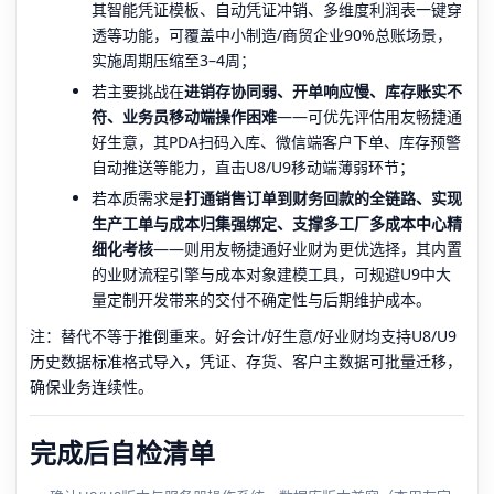
其智能凭证模板、自动凭证冲销、多维度利润表一键穿
透等功能，可覆盖中小制造/商贸企业90%总账场景，
实施周期压缩至3–4周；
若主要挑战在
进销存协同弱、开单响应慢、库存账实不
符、业务员移动端操作困难
——可优先评估用友畅捷通
好生意，其PDA扫码入库、微信端客户下单、库存预警
自动推送等能力，直击U8/U9移动端薄弱环节；
若本质需求是
打通销售订单到财务回款的全链路、实现
生产工单与成本归集强绑定、支撑多工厂多成本中心精
细化考核
——则用友畅捷通好业财为更优选择，其内置
的业财流程引擎与成本对象建模工具，可规避U9中大
量定制开发带来的交付不确定性与后期维护成本。
注：替代不等于推倒重来。好会计/好生意/好业财均支持U8/U9
历史数据标准格式导入，凭证、存货、客户主数据可批量迁移，
确保业务连续性。
完成后自检清单