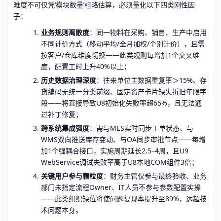
难度不可仅凭‘模块数量’粗略估算，必须量化以下四类刚性因
子：
业务规则离散度
：同一物料在采购、销售、生产中启用
不同计价方式（移动平均/全月加权/个别计价），且需
按客户/仓库维度切换——此类规则每增加1个交叉维
度，配置工时上升40%以上；
历史数据治理深度
：往来单位主数据重复率＞15%、存
货编码无统一分类前缀、固定资产卡片缺失折旧年限字
段——将直接导致U8初始化失败率超65%，且无法通
过补丁修复；
跨系统集成强度
：需与MES实时同步工单状态、与
WMS双向推送库存变动、与OA同步审批节点——每增
加1个强耦合接口，实施周期延长2.5–4周，且U9
WebService调试失败率高于U8本地COM组件3倍；
关键用户参与颗粒度
：财务主管仅参与最终验收、业务
部门未指定流程Owner、IT人员不参与参数配置实操
——此类组织缺位将使问题复现率提升至89%，远超技
术问题本身。