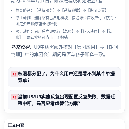
期为2024年1月1日，则总账模块将无法启用。
检查路径：【系统服务】→【系统参数】→【期间设置】
修正动作：删除所有已启用模块，按‘总账→应收应付→存货→
固定资产’顺序重新初始化
验证动作：启用后立即执行【总账】→【期末处理】→【结
账】，确认按钮可点击且无报错
补充说明：
U9中还需额外核对【集团应用】→【期间
管理】中的集团会计期间是否与各子账套一致。
权限都分配了，为什么用户还是看不到某个单据
Q
菜单？
当前U8/U9实施反复出现配置反复失败、数据迁
Q
移中断，是否应考虑替代方案？
正文内容