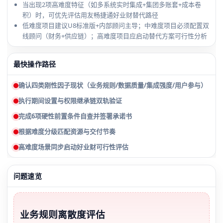
当出现2项高难度特征（如多系统实时集成+集团多账套+成本卷
积）时，可优先评估用友畅捷通好业财替代路径
低难度项目建议U8标准版+内部顾问主导；中难度项目必须配置双
线顾问（财务+供应链）；高难度项目应启动替代方案可行性分析
最快操作路径
确认四类刚性因子现状（业务规则/数据质量/集成强度/用户参与）
执行期间设置与权限继承链双轨验证
完成6项硬性前置条件自查并签署承诺书
根据难度分级匹配资源与交付节奏
高难度场景同步启动好业财可行性评估
问题速览
业务规则离散度评估