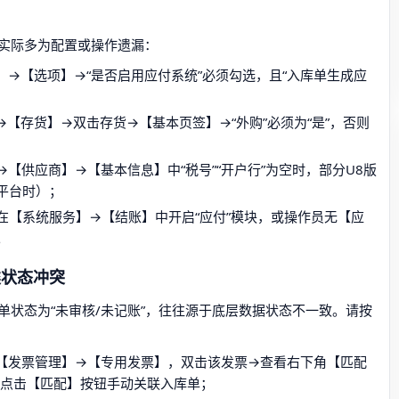
，实际多为配置或操作遗漏：
】→【选项】→“是否启用应付系统”必须勾选，且“入库单生成应
【存货】→双击存货→【基本页签】→“外购”必须为“是”，否则
【供应商】→【基本信息】中“税号”“开户行”为空时，部分U8版
平台时）；
在【系统服务】→【结账】中开启“应付”模块，或操作员无【应
。
类状态冲突
状态为“未审核/未记账”，往往源于底层数据状态不一致。请按
【发票管理】→【专用发票】，双击该发票→查看右下角【匹配
，需点击【匹配】按钮手动关联入库单；