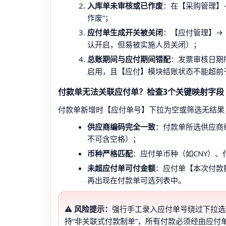
入库单未审核或已作废
：在【采购管理】
作废”；
应付单生成开关被关闭
：【应付管理】→
认开启，但易被实施人员关闭）；
总账期间与应付期间错配
：发票审核日期
启用，且【应付】模块结账状态不能超前
付款单无法关联应付单？检查3个关键映射字段
付款单新增时【应付单号】下拉为空或筛选无结果
供应商编码完全一致
：付款单所选供应商编
不可含空格）；
币种严格匹配
：应付单币种（如CNY）
未超应付单可付金额
：应付单【本次付款
再出现在付款单可选列表中。
⚠️ 风险提示：
强行手工录入应付单号绕过下拉选
持“非关联式付款制单”，所有付款必须经由应付