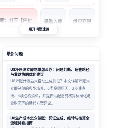
判断：
打开【应付
采购入库
供应商税
→【发票管理】
未勾选生
号为空导
展开问题速览
用发票】，筛选
成应付场
致匹配中
配”状态发票数＞0
景
断场景
题集中在匹配环
最新问题
入库单审
U8V15.0
为0但应付单仍
核时未勾
后强制校
→ 问题在采购配
U8坏账没立即制单怎么办：问题判断、速查路径
选“生成
验税号，
期间控制。
与业财协同优化建议
应付”，
空值发票
U8坏账计提后未自动生成凭证？本文详解坏账未
导致后续
审核后不
立即制单的典型场景、6类高频原因、3步速查
发票无法
触发应付
法、4项必检清单，并提供适配财务核算标准化与
匹配源头
单生成
业财闭环的替代方案建议。
U8生产成本怎么做账：凭证生成、结转与核算全
流程排查指南