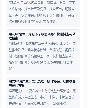
盖BOM/工单/入库单关联、制造费用归集、完工
入库结转、成本计算及凭证生成全环节。明确常
见卡点、状态冲突、期间错配等高频问题，并提
供可执行校验清单与替代方案建议。
用友U8销售出库记不了账怎么办：快速排查与处
理指南
当用友U8中销售出库单无法记账时，本文提供完
整排查路径：涵盖状态校验、单据关联、期间控
制、权限配置等高频原因，附可执行检查清单、
场景化诊断图谱及适配好会计/好生意的升级建
议。
用友U8资产减少怎么处理：操作路径、状态校验
与替代方案
详解用友U8中资产减少业务的完整处理流程，覆
盖资产减少单据生成、审核、制单、卡片清理等
关键环节；明确常见失败原因（如期间锁定、卡