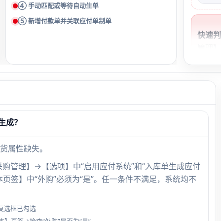
④ 手动匹配或等待自动生单
⑤ 新增付款单并关联应付单制单
快速
管理】
→【专
“未匹
→ 问
节；若
为空 
生成？
置或
货属性缺失。
购管理】→【选项】中“启用应付系统”和“入库单生成应付
页签】中“外购”必须为“是”。任一条件不满足，系统均不
复选框已勾选