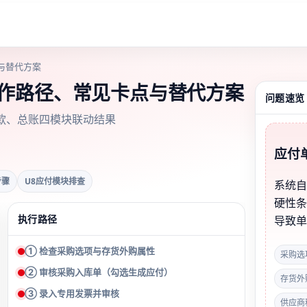
与替代方案
操作路径、常见卡点与替代方案
问题速览
款、总账四模块联动结果
应付
步骤
U8应付模块排查
系统
硬性
执行路径
导致
① 检查采购选项与存货外购属性
采购选
② 审核采购入库单（勾选生成应付）
存货外
③ 录入专用发票并审核
供应商