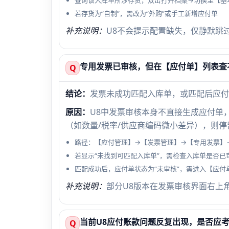
查询该入库单所涉存货，双击打开档案→切换至【基本
若存货为“自制”，需改为“外购”或手工新增应付单
补充说明：
U8不会提示配置缺失，仅静默跳
专用发票已审核，但在【应付单】列表查
Q
结论：
发票未成功匹配入库单，或匹配后应付
原因：
U8中发票审核本身不直接生成应付单
（如数量/税率/供应商编码微小差异），则
路径：【应付管理】→【发票管理】→【专用发票】
若显示“未找到可匹配入库单”，需检查入库单是否已
匹配成功后，应付单状态为“未审核”，需进入【应付
补充说明：
部分U8版本在发票审核界面右上
当前U8应付账款问题反复出现，是否应
Q