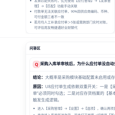
发票匹配失败时，优先使用【应付管理】→【发票管
理】→【匹配】功能手动关联
付款单无法关联应付单，90%因供应商编码、币种、
可付金额三者不一致
若月均人工补录应付单＞5张或需跨部门实时对账，
可评估用友畅捷通好业财替代
问答区
采购入库单审核后，为什么应付单没自动
Q
结论：
大概率是采购模块基础配置未启用或存
原因：
U8应付单生成依赖双重开关：一是【采
单”必须同时勾选；二是对应存货档案的【基本
触发生成逻辑。
进入【采购管理】→【设置】→【选项】，确认两项