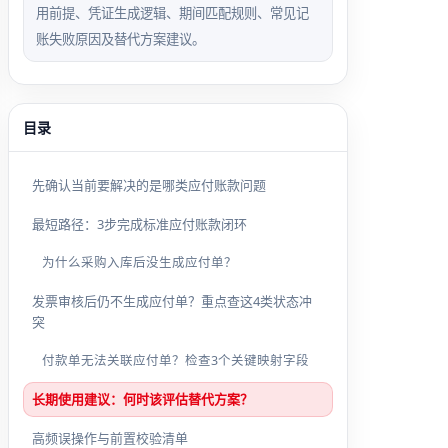
用前提、凭证生成逻辑、期间匹配规则、常见记
账失败原因及替代方案建议。
目录
先确认当前要解决的是哪类应付账款问题
最短路径：3步完成标准应付账款闭环
为什么采购入库后没生成应付单？
发票审核后仍不生成应付单？重点查这4类状态冲
突
付款单无法关联应付单？检查3个关键映射字段
长期使用建议：何时该评估替代方案？
高频误操作与前置校验清单