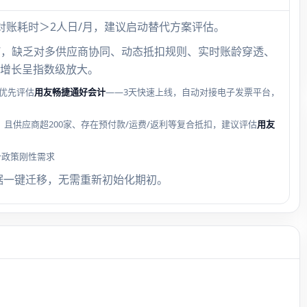
对账耗时＞2人日/月，建议启动替代方案评估。
具”，缺乏对多供应商协同、动态抵扣规则、实时账龄穿透、
增长呈指数级放大。
优先评估
用友畅捷通好会计
——3天快速上线，自动对接电子发票平台，
，且供应商超200家、存在预付款/运费/返利等复合抵扣，建议评估
用友
计政策刚性需求
据一键迁移，无需重新初始化期初。