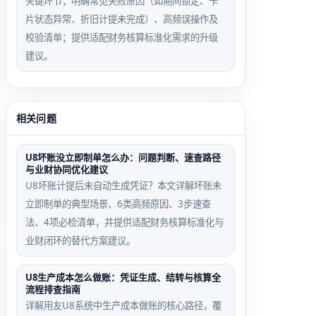
关键环节；明确常见失败原因（如期间锁定、卡
片状态异常、折旧计提未完成）、高频误操作及
校验清单；提供适配财务核算标准化需求的升级
建议。
相关问题
U8坏账没立即制单怎么办：问题判断、速查路径
与业财协同优化建议
U8坏账计提后未自动生成凭证？本文详解坏账未
立即制单的典型场景、6类高频原因、3步速查
法、4项必检清单，并提供适配财务核算标准化与
业财闭环的替代方案建议。
U8生产成本怎么做账：凭证生成、结转与核算全
流程排查指南
详解用友U8系统中生产成本做账的核心路径，覆