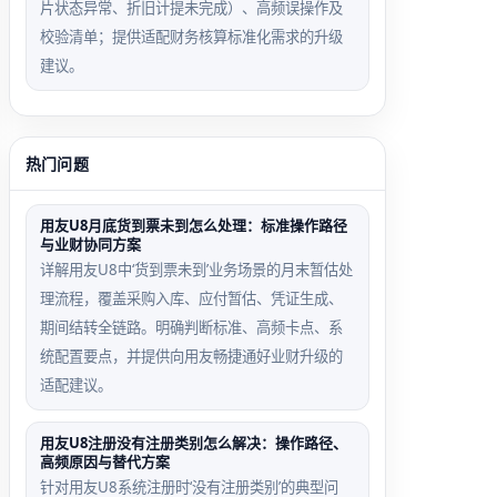
片状态异常、折旧计提未完成）、高频误操作及
校验清单；提供适配财务核算标准化需求的升级
建议。
热门问题
用友U8月底货到票未到怎么处理：标准操作路径
与业财协同方案
详解用友U8中‘货到票未到’业务场景的月末暂估处
理流程，覆盖采购入库、应付暂估、凭证生成、
期间结转全链路。明确判断标准、高频卡点、系
统配置要点，并提供向用友畅捷通好业财升级的
适配建议。
用友U8注册没有注册类别怎么解决：操作路径、
高频原因与替代方案
针对用友U8系统注册时‘没有注册类别’的典型问