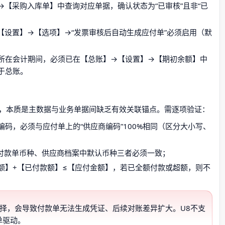
→【采购入库单】中查询对应单据，确认状态为“已审核”且非“已
【设置】→【选项】→“发票审核后自动生成应付单”必须启用（默
所在会计期间，必须已在【总账】→【设置】→【期初余额】中
于总账。
，本质是主数据与业务单据间缺乏有效关联锚点。需逐项验证：
码，必须与应付单上的“供应商编码”100%相同（区分大小写、
、付款单币种、供应商档案中默认币种三者必须一致；
额】+【已付款额】≤【应付金额】，若已全额付款或超额，则不
择，会导致付款单无法生成凭证、后续对账差异扩大。U8不支
单驱动。