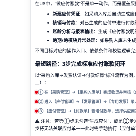
在U8中，“做应付账款”不是单一动作，而是覆盖
新建应付凭证
：如采购入库后自动生成应
核销与付款
：对已生成的应付单进行付款
账龄分析与报表输出
：生成《应付账款明
跨期/跨模块异常处理
：如采购入库未生
不同目标对应的操作入口、依赖条件和校验逻辑完
最短路径：3步完成标准应付账款闭环
以“采购入库→发票认证→付款结算”标准流程为例，
上）：
① 在【采购管理】→【采购入库单】完成收货并审核（
② 进入【应付管理】→【发票管理】→【专用发票】录
③ 【应付管理】→【付款单】新增付款单，选择供应商
⚠️ 注意：若第①步未勾选“生成应付”，或第②步
步将无法关联应付单——此时需手动执行【应付单