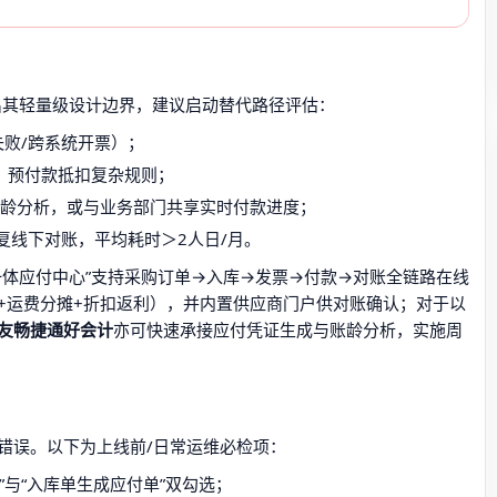
出其轻量级设计边界，建议启动替代路径评估：
败/跨系统开票）；
、预付款抵扣复杂规则；
做账龄分析，或与业务部门共享实时付款进度；
复线下对账，平均耗时＞2人日/月。
一体应付中心”支持采购订单→入库→发票→付款→对账全链路在线
+运费分摊+折扣返利），并内置供应商门户供对账确认；对于以
友畅捷通好会计
亦可快速承接应付凭证生成与账龄分析，实施周
错误。以下为上线前/日常运维必检项：
”与“入库单生成应付单”双勾选；