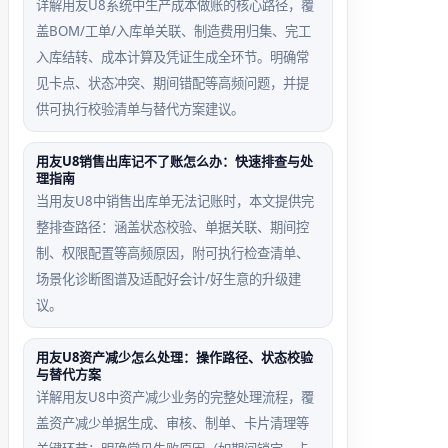
跨期间发
付款单币
详解用友U8系统中生产成本做账的核心路径，覆
票审核触
种与应付
盖BOM/工单/入库单关联、制造费用归集、完工
发账务断
单不一致
入库结转、成本计算及凭证生成全环节。明确常
点场景
场景
见卡点、状态冲突、期间错配等高频问题，并提
供可执行校验清单与替代方案建议。
发票审核
应付单为
日期在未
USD，
用友U8销售出库记不了账怎么办：快速排查与处
理指南
开启的会
付款单选
当用友U8中销售出库单无法记账时，本文提供完
计期间，
CNY，下
整排查路径：涵盖状态校验、单据关联、期间控
应付单生
拉列表自
制、权限配置等高频原因，附可执行检查清单、
成但无法
动过滤该
场景化诊断图谱及适配好会计/好生意的升级建
记账
应付单
议。
用友U8资产减少怎么处理：操作路径、状态校验
与替代方案
详解用友U8中资产减少业务的完整处理流程，覆
盖资产减少单据生成、审核、制单、卡片清理等