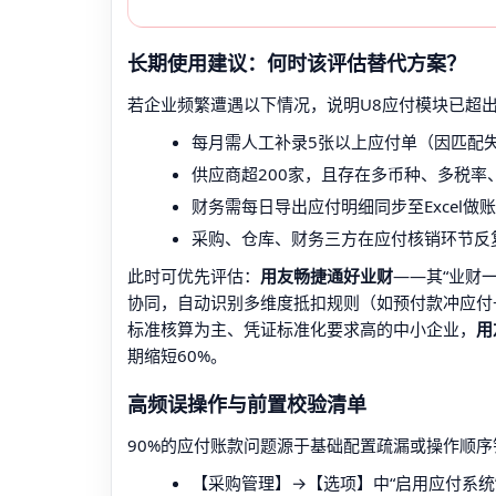
长期使用建议：何时该评估替代方案？
若企业频繁遭遇以下情况，说明U8应付模块已超
每月需人工补录5张以上应付单（因匹配失
供应商超200家，且存在多币种、多税率
财务需每日导出应付明细同步至Excel
采购、仓库、财务三方在应付核销环节反
此时可优先评估：
用友畅捷通好业财
——其“业财
协同，自动识别多维度抵扣规则（如预付款冲应付
标准核算为主、凭证标准化要求高的中小企业，
用
期缩短60%。
高频误操作与前置校验清单
90%的应付账款问题源于基础配置疏漏或操作顺序
【采购管理】→【选项】中“启用应付系统