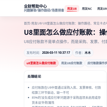
业财帮助中心
用友U8
用友NC
用友U9
问题解答/操作路径/场景排查
首页
/
用友U8
/
U8里面怎么做应付账款：操作路径、常见卡点
U8里面怎么做应付账款：
U8应付账款不是单点操作，而是采购、发票、付
发布时间：
2026-03-11 10:37:17
作者：
木木
u8里面怎么做应付账款
用友U8应付账款
应付账款操作
处理结论
应付账款在U8中需通过采购入库、发票审核、付款
结算三环节驱动，缺一不可
85%的‘没生成应付单’问题源于采购选项未启用或存
货未设‘外购’属性