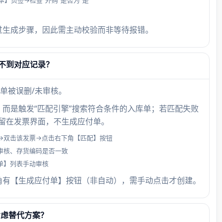
】页签→检查“外购”是否为“是”
过生成步骤，因此需主动校验而非等待报错。
不到对应记录？
单被误删/未审核。
，而是触发“匹配引擎”搜索符合条件的入库单；若匹配失败
停留在发票界面，不生成应付单。
→双击该发票→点击右下角【匹配】按钮
审核、存货编码是否一致
单】列表手动审核
角有【生成应付单】按钮（非自动），需手动点击才创建。
考虑替代方案？