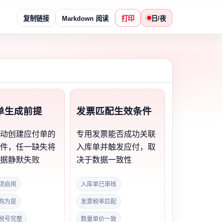
复制链接
Markdown 阅读
打印
日/夜
单生成前提
发票匹配生效条件
自动创建应付单的
专用发票能否成功关联
条件，任一缺失将
入库单并触发应付，取
单据静默失败
决于数据一致性
项启用
入库单已审核
购为是
发票税率匹配
税号完整
数量单价一致