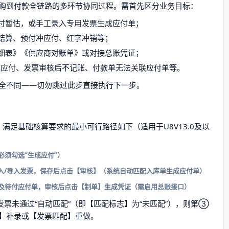
采购到付款全链路的多环节协同过程。需首先区分业务目标：
付暂估，或手工录入专用发票生成应付单；
结算、预付冲应付、红字冲销等；
细表》《供应商对账单》或对接总账凭证；
成应付、发票审核后不记账、付款单无法关联应付单等。
全不同——切勿跳过此步直接执行下一步。
满足基础核算要求的最小可行路径如下（适用于U8V13.0及以
必须勾选“生成应付”）
入/导入发票，保存后点击【审核】（系统自动匹配入库单生成应付单）
及待付应付单，审核后点击【制单】生成凭证（需启用总账接口）
发票未通过“自动匹配”（即【匹配标志】为“未匹配”），则第③
】补录或【发票匹配】重做。