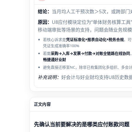
结论：
当月均人工干预次数＞5次，或跨部门
原因：
U8应付模块定位为“单体财务核算工
移动端审批等场景的支持，问题会随业务规模
若核心诉求是
凭证标准化+报表自动化+税务合规
，可
凭证生成准确率100%
若需
采购→入库→发票→付款→对账全链路在线协同
畅捷通好业财
避免直接迁移至NC，除非已有集团化多组织、多会
补充说明：
好会计与好业财均支持U8历史数
正文内容
先确认当前要解决的是哪类应付账款问题