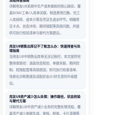
流程排查指南
盘亏减少
跨年减少
详解用友U8系统中生产成本做账的核心路径，覆
不触发凭
单据生成
盖BOM/工单/入库单关联、制造费用归集、完工
证
失败
入库结转、成本计算及凭证生成全环节。明确常
见卡点、状态冲突、期间错配等高频问题，并提
U8默认
减少日期
供可执行校验清单与替代方案建议。
不为‘盘
为上年
亏’方式
12月，
用友U8销售出库记不了账怎么办：快速排查与处
生成凭
但总账仅
理指南
证，需手
启用本年
当用友U8中销售出库单无法记账时，本文提供完
工补录并
1月起期
整排查路径：涵盖状态校验、单据关联、期间控
标记‘非
间，系统
制、权限配置等高频原因，附可执行检查清单、
自动’
拒绝跨期
场景化诊断图谱及适配好会计/好生意的升级建
生成
议。
用友U8资产减少怎么处理：操作路径、状态校验
与替代方案
详解用友U8中资产减少业务的完整处理流程，覆
盖资产减少单据生成、审核、制单、卡片清理等