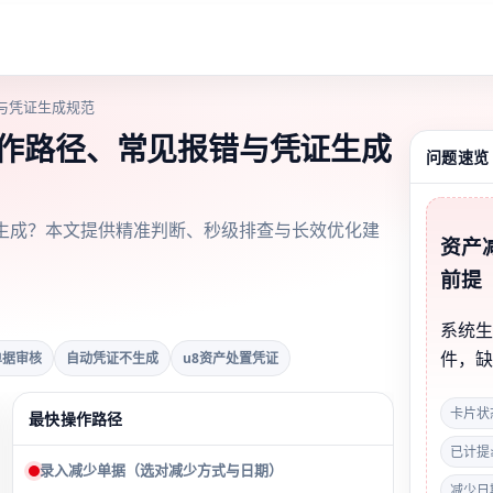
与凭证生成规范
操作路径、常见报错与凭证生成
问题速览
生成？本文提供精准判断、秒级排查与长效优化建
资产
前提
系统
件，
单据审核
自动凭证不生成
u8资产处置凭证
卡片状
最快操作路径
已计提
录入减少单据（选对减少方式与日期）
减少日