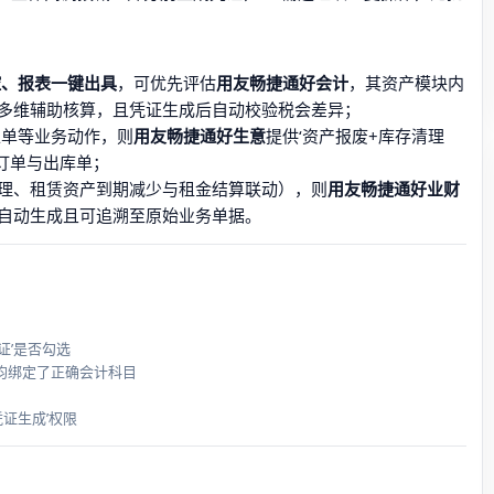
控、报表一键出具
，可优先评估
用友畅捷通好会计
，其资产模块内
目多维辅助核算，且凭证生成后自动校验税会差异；
工单等业务动作，则
用友畅捷通好生意
提供‘资产报废+库存清理
订单与出库单；
管理、租赁资产到期减少与租金结算联动），则
用友畅捷通好业财
自动生成且可追溯至原始业务单据。
证’是否勾选
均绑定了正确会计科目
证生成’权限