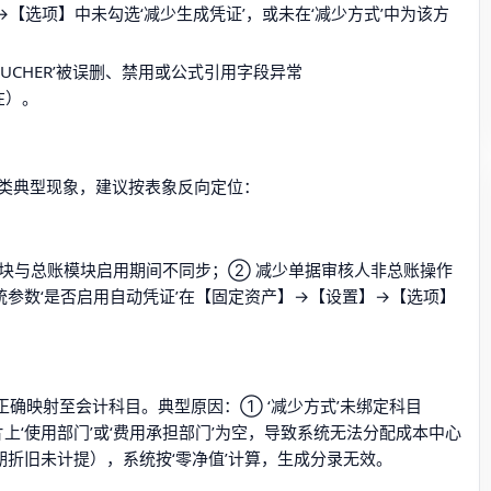
【选项】中未勾选‘减少生成凭证’，或未在‘减少方式’中为该方
VOUCHER’被误删、禁用或公式引用字段异常
存在）。
四类典型现象，建议按表象反向定位：
模块与总账模块启用期间不同步；② 减少单据审核人非总账操作
参数‘是否启用自动凭证’在【固定资产】→【设置】→【选项】
正确映射至会计科目。典型原因：① ‘减少方式’未绑定科目
片上‘使用部门’或‘费用承担部门’为空，导致系统无法分配成本中心
折旧未计提），系统按‘零净值’计算，生成分录无效。