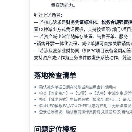
量穿透能力。
针对上述场景：
— 若核心诉求是
财务凭证标准化、税务合规强管
置12种减少方式凭证模板，支持按组织/部门/项
— 若资产减少常伴随库存处置、销售开单、服务
+销售开票’一体化流程，减少单据可直接关联销售
— 若涉及复杂业财协同（如EPC项目设备全周期
支持资产减少作为业务事件触发多系统动作，凭证
落地检查清单
确认减少单据日期在总账当前启用会计期间内
检查【固定资产】→【设置】→【选项】中‘减少生成凭
核对【减少方式】中每种方式（报废/出售/盘亏）是否
验证UFO模板‘FA_VOUCHER’状态为‘启用’且无语法错误
登录总账模块，确认当前操作员拥有‘凭证管理’及‘自动凭
问题定位模板