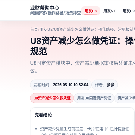
业财帮助中心
用友U8
用友NC
用友U9
问题解答/操作路径/场景排查
首页
/
用友U8
/
U8资产减少怎么做凭证：操作路径、常见报错
U8资产减少怎么做凭证：
规范
U8固定资产模块中，资产减少单据审核后凭证未
议。
发布时间：
2026-03-10 10:32:04
作者：
多多
u8资产减少怎么做凭证
用友U8固定资产凭证
资产减少
先看结论
资产减少凭证生成前提是：卡片‘使用中’+已计提折旧