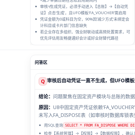
+减少单据日期在总账启用期间内
审核≠生成凭证，必须手动进入【总账】→【自动凭
证】点击‘生成’，且UFO模板‘FA_VOUCHER’需启用
凭证金额为0或科目为空，90%因‘减少方式’未绑定会
计科目或卡片部门信息缺失
若企业存在多组织、强业财联动或高频处置需求，可
优先评估用友畅捷通好会计或好业财替代路径
问答区
审核后自动凭证一直不生成，但UFO模
Q
结论：
问题聚焦在固定资产模块与总账的数据
原因：
U8中固定资产凭证依赖‘FA_VOUCHER
未写入FA_DISPOSE表（如审核时数据库
用SQL查询
SELECT * FROM FA_DISPOSE WHERE
检查【系统管理】→【权限】→【数据权限】，确认当前用户