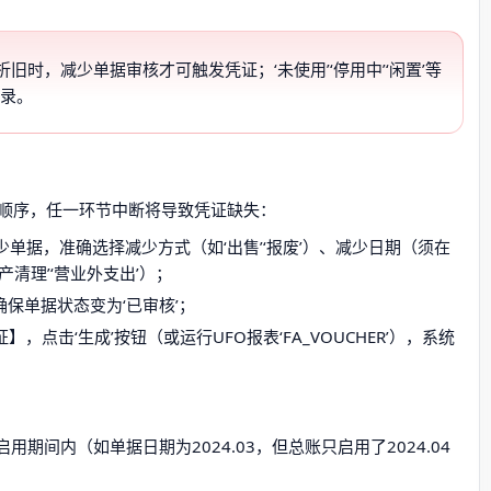
旧时，减少单据审核才可触发凭证；‘未使用’‘停用中’‘闲置’等
补录。
顺序，任一环节中断将导致凭证缺失：
单据，准确选择减少方式（如‘出售’‘报废’）、减少日期（须在
清理’‘营业外支出’）；
确保单据状态变为‘已审核’；
点击‘生成’按钮（或运行UFO报表‘FA_VOUCHER’），系统
期间内（如单据日期为2024.03，但总账只启用了2024.04