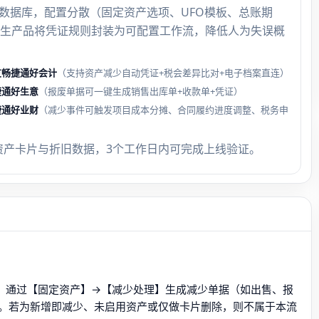
地数据库，配置分散（固定资产选项、UFO模板、总账期
生产品将凭证规则封装为可配置工作流，降低人为失误概
友畅捷通好会计
（支持资产减少自动凭证+税会差异比对+电子档案直连）
捷通好生意
（报废单据可一键生成销售出库单+收款单+凭证）
捷通好业财
（减少事件可触发项目成本分摊、合同履约进度调整、税务申
资产卡片与折旧数据，3个工作日内可完成上线验证。
产，通过【固定资产】→【减少处理】生成减少单据（如出售、报
。若为新增即减少、未启用资产或仅做卡片删除，则不属于本流