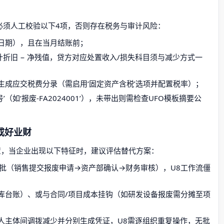
必须人工校验以下4项，否则存在税务与审计风险：
日期），且在当月结账前；
 累计折旧 − 净残值，贷方对应处置收入/损失科目须与减少方式一
生成应交税费分录（需启用‘固定资产含税’选项并配置税率）；
（如‘报废-FA2024001’），未带出则需检查UFO模板摘要公
或好业财
置，当企业出现以下特征时，建议评估替代方案：
审批（销售提交报废申请→资产部确认→财务审核），U8工作流僵
库台账）、或与合同/项目成本挂钩（如研发设备报废需分摊至项
人主体间调拨减少并分别生成凭证，U8需逐组织重复操作，无批