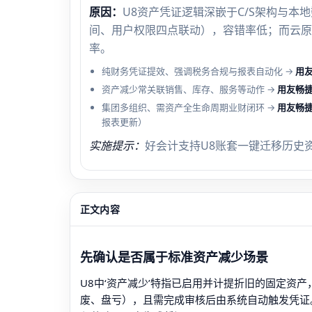
原因：
U8资产凭证逻辑深嵌于C/S架构与本
间、用户权限四点联动），容错率低；而云原
率。
纯财务凭证提效、强调税务合规与报表自动化 →
用
资产减少常关联销售、库存、服务等动作 →
用友畅
集团多组织、需资产全生命周期业财闭环 →
用友畅
报表更新）
实施提示：
好会计支持U8账套一键迁移历史
正文内容
先确认是否属于标准资产减少场景
U8中‘资产减少’特指已启用并计提折旧的固定资
废、盘亏），且需完成审核后由系统自动触发凭证