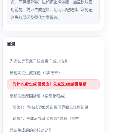
资、库存核算等）后如何正确做账，涵盖模块启
用前提、凭证生成逻辑、期间匹配规则、常见记
账失败原因及替代方案建议。
目录
先确认是否属于标准资产减少场景
最短凭证生成路径（3步闭环）
为什么点‘生成’没反应？先查这3类前置阻断
高频失败原因拆解（按现象归类）
现象1：审核成功但凭证管理界面无任何记录
现象2：生成后凭证金额为0或科目为空
凭证生成后的必核对动作