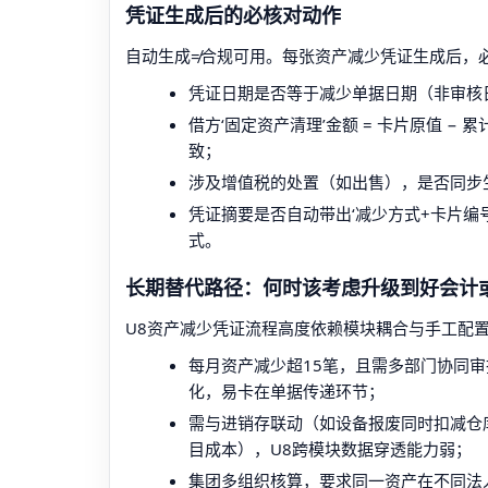
凭证生成后的必核对动作
自动生成≠合规可用。每张资产减少凭证生成后，
凭证日期是否等于减少单据日期（非审核
借方‘固定资产清理’金额 = 卡片原值 −
致；
涉及增值税的处置（如出售），是否同步
凭证摘要是否自动带出‘减少方式+卡片编号’
式。
长期替代路径：何时该考虑升级到好会计
U8资产减少凭证流程高度依赖模块耦合与手工配
每月资产减少超15笔，且需多部门协同
化，易卡在单据传递环节；
需与进销存联动（如设备报废同时扣减仓
目成本），U8跨模块数据穿透能力弱；
集团多组织核算，要求同一资产在不同法