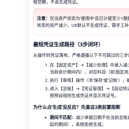
程范畴，不会生成凭证。
注意：
仅当资产状态为‘使用中’且已计提至少1期折
状态的资产减少，U8默认不生成凭证，需手工
最短凭证生成路径（3步闭环）
从操作到凭证落地，严格遵循以下不可跳过的三步
在【固定资产】→【减少处理】中录入减少
当前会计期间内）、对应科目（如‘固定资产
执行【审核】操作（非‘保存’或‘记账’），
进入【总账】→【凭证管理】→【自动凭证】，
按预设规则生成凭证并显示凭证号。
为什么点‘生成’没反应？先查这3类前置阻断
期间不匹配：
减少单据日期不在当前总账启用
起的期间），系统拒绝生成；