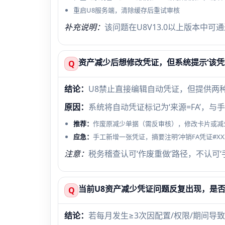
重启U8服务端，清除缓存后重试审核
补充说明：
该问题在U8V13.0以上版本中
资产减少后想修改凭证，但系统提示‘该凭
Q
结论：
U8禁止直接编辑自动凭证，但提供两
原因：
系统将自动凭证标记为‘来源=FA’，
推荐：
作废原减少单据（需反审核），修改卡片或减
应急：
手工新增一张凭证，摘要注明‘冲销FA凭证#X
注意：
税务稽查认可‘作废重做’路径，不认可
当前U8资产减少凭证问题反复出现，是
Q
结论：
若每月发生≥3次因配置/权限/期间导