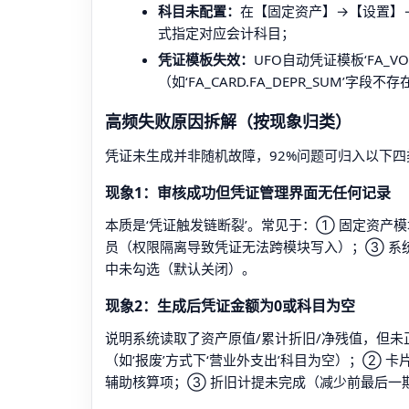
科目未配置：
在【固定资产】→【设置】→
式指定对应会计科目；
凭证模板失效：
UFO自动凭证模板‘FA_
（如‘FA_CARD.FA_DEPR_SUM’字段不
高频失败原因拆解（按现象归类）
凭证未生成并非随机故障，92%问题可归入以下
现象1：审核成功但凭证管理界面无任何记录
本质是‘凭证触发链断裂’。常见于：① 固定资产
员（权限隔离导致凭证无法跨模块写入）；③ 系统
中未勾选（默认关闭）。
现象2：生成后凭证金额为0或科目为空
说明系统读取了资产原值/累计折旧/净残值，但未
（如‘报废’方式下‘营业外支出’科目为空）；② 卡
辅助核算项；③ 折旧计提未完成（减少前最后一期