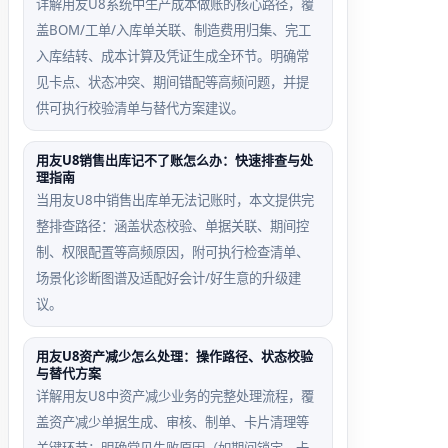
详解用友U8系统中生产成本做账的核心路径，覆
盖BOM/工单/入库单关联、制造费用归集、完工
入库结转、成本计算及凭证生成全环节。明确常
见卡点、状态冲突、期间错配等高频问题，并提
供可执行校验清单与替代方案建议。
用友U8销售出库记不了账怎么办：快速排查与处
理指南
当用友U8中销售出库单无法记账时，本文提供完
整排查路径：涵盖状态校验、单据关联、期间控
制、权限配置等高频原因，附可执行检查清单、
场景化诊断图谱及适配好会计/好生意的升级建
议。
用友U8资产减少怎么处理：操作路径、状态校验
与替代方案
详解用友U8中资产减少业务的完整处理流程，覆
盖资产减少单据生成、审核、制单、卡片清理等