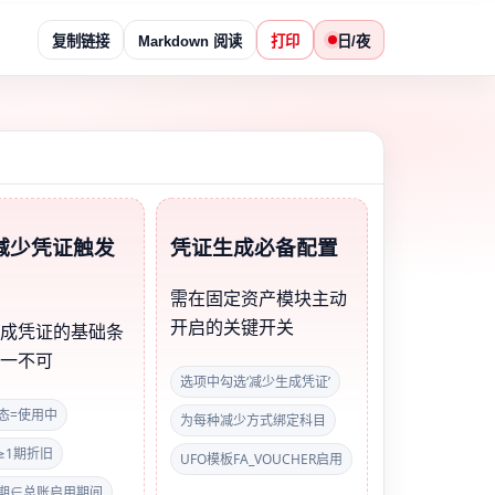
复制链接
Markdown 阅读
打印
日/夜
减少凭证触发
凭证生成必备配置
需在固定资产模块主动
开启的关键开关
生成凭证的基础条
缺一不可
选项中勾选‘减少生成凭证’
态=使用中
为每种减少方式绑定科目
≥1期折旧
UFO模板FA_VOUCHER启用
期∈总账启用期间