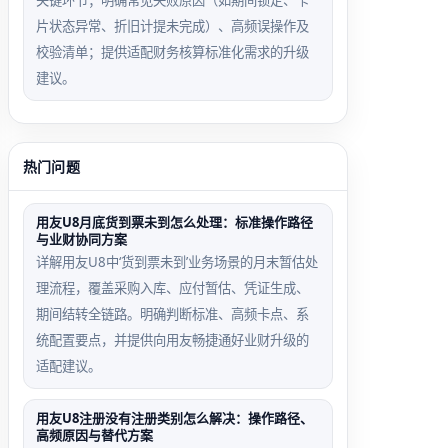
关键环节；明确常见失败原因（如期间锁定、卡
片状态异常、折旧计提未完成）、高频误操作及
校验清单；提供适配财务核算标准化需求的升级
建议。
热门问题
用友U8月底货到票未到怎么处理：标准操作路径
与业财协同方案
详解用友U8中‘货到票未到’业务场景的月末暂估处
理流程，覆盖采购入库、应付暂估、凭证生成、
期间结转全链路。明确判断标准、高频卡点、系
统配置要点，并提供向用友畅捷通好业财升级的
适配建议。
用友U8注册没有注册类别怎么解决：操作路径、
高频原因与替代方案