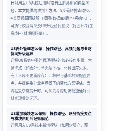
针对用友U8系统注册时‘没有注册类别’的典型问
题，本文提供精准判断方法、5步最短排查路径、
4类高频原因拆解（权限/数据库/版本/初始化）、
可执行校验清单及U8升级替代建议（好会计/好生
意/好业财适配场景）。
U8委外管理怎么做：操作路径、高频问题与业财
协同升级建议
详解U8系统中委外管理模块的核心操作步骤、常
见卡点（如委外订单无法下推、材料出库失败、
完工入库不更新库存）、权限与基础档案配置要
点，并提供委外业务场景下的替代方案评估：当
流程复杂度提升时，可优先考虑用友畅捷通好业
财实现业财闭环。
U8增加模块怎么做账：操作路径、账务衔接要点
与模块启用后记账规范
详解用友U8系统中新增模块（如固定资产、薪