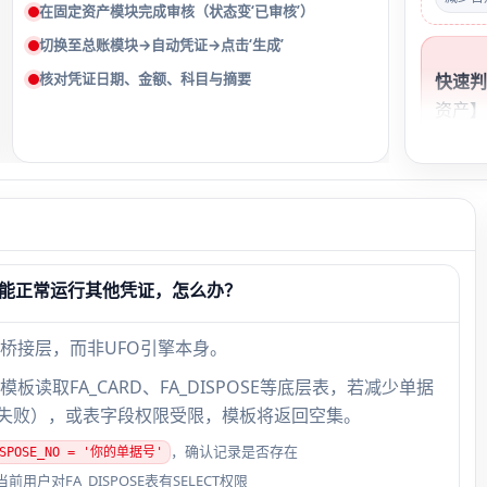
在固定资产模块完成审核（状态变‘已审核’）
切换至总账模块→自动凭证→点击‘生成’
核对凭证日期、金额、科目与摘要
快速
资产】
→【选
减少生
选；
理】列
核’单
账】→
板能正常运行其他凭证，怎么办？
无记
失。
桥接层，而非UFO引擎本身。
’模板读取FA_CARD、FA_DISPOSE等底层表，若减少单据
锁表失败），或表字段权限受限，模板将返回空集。
，确认记录是否存在
 DISPOSE_NO = '你的单据号'
对FA_DISPOSE表有SELECT权限