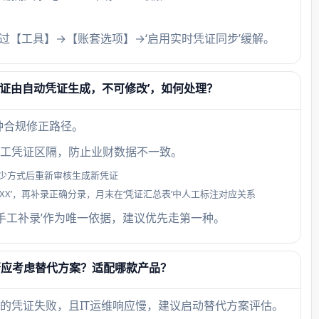
可通过【工具】→【账套选项】→‘启用实时凭证同步’缓解。
证由自动凭证生成，不可修改’，如何处理？
种合规修正路径。
与手工凭证区隔，防止业财数据不一致。
少方式后重新审核生成新凭证
XXX’，再补录正确分录，月末在‘凭证汇总表’中人工标注对应关系
‘手工补录’作为唯一依据，建议优先走第一种。
否应考虑替代方案？适配哪款产品？
致的凭证失败，且IT运维响应慢，建议启动替代方案评估。