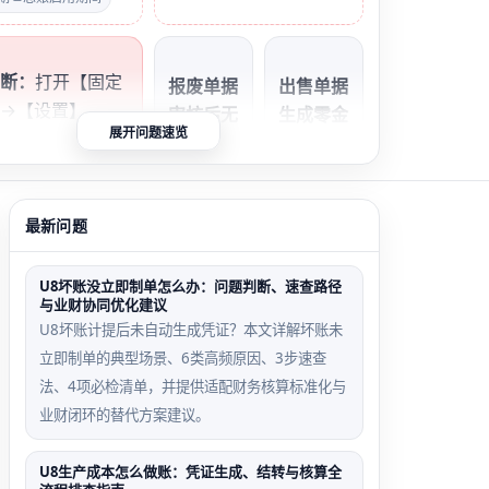
判断：
打开【固定
报废单据
出售单据
→【设置】
审核后无
生成零金
展开问题速览
项】，检查‘是否
凭证
额凭证
成凭证’是否勾
常见于未
因未启
再进入【减少处
绑定‘营
用‘固定
表，筛选‘已审
最新问题
业外支
资产含
据，若存在但【总
出’科目
税’或税
【自动凭证】中
U8坏账没立即制单怎么办：问题判断、速查路径
与业财协同优化建议
或卡片无
率未配
录，即为配置缺
U8坏账计提后未自动生成凭证？本文详解坏账未
使用部门
置，系统
立即制单的典型场景、6类高频原因、3步速查
按不含税
法、4项必检清单，并提供适配财务核算标准化与
净值计算
业财闭环的替代方案建议。
U8生产成本怎么做账：凭证生成、结转与核算全